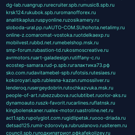
dg-lab.ru
angrup.ru
recruiter.spb.ru
music8.spb.ru
krsk124.ru
kubok.spb.ru
romanofforex.ru
analitikaplus.ru
spyonline.ru
zosikamery.ru
sloboda-ural.pp.ru
AUTO-COM.SU
hohota.net
alimy.ru
online-z.com
aromat-vostoka.ru
otdelkaexp.ru
mobilvest.ru
bbd.net.ru
mebelshop.msk.ru
smp-forum.ru
bastion-td.ru
kosmoscreative.ru
avrmotors.ru
art-galadesign.ru
tiffany-c.ru
ecostep-samara.ru
d-p.spb.ru
галактика73.рф
sko.com.ru
davitamebel-spb.ru
fotsis.ru
tesiaes.ru
kokoroyari.spb.ru
blesna-kazan.ru
mossilver.ru
lenderoq.ru
sergeydobrin.ru
tochkazvuka.msk.ru
people-of-art.ru
bezzubova.ru
clubtibet.ru
orior-aks.ru
dynamoauto.ru
szk-favorit.ru
carlines.ru
flatnsk.ru
kingbolenskaner.ru
alex-motor.ru
astroline.net.ru
act1.spb.ru
polyglot.com.ru
gidlipetsk.ru
ooo-driada.ru
detsad125.ru
mir-zdoroviya.ru
bruslanovo.ru
siterem.ru
council.spb.ru
лодкипатриот.рф
kafekolizey.ru