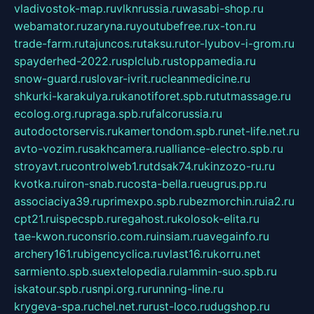
vladivostok-map.ru
vlknrussia.ru
wasabi-shop.ru
webamator.ru
zaryna.ru
youtubefree.ru
x-ton.ru
trade-farm.ru
tajuncos.ru
taksu.ru
tor-lyubov-i-grom.ru
spayderhed-2022.ru
splclub.ru
stoppamedia.ru
snow-guard.ru
slovar-ivrit.ru
cleanmedicine.ru
shkurki-karakulya.ru
kanotiforet.spb.ru
tutmassage.ru
ecolog.org.ru
praga.spb.ru
falcorussia.ru
autodoctorservis.ru
kamertondom.spb.ru
net-life.net.ru
avto-vozim.ru
sakhcamera.ru
alliance-electro.spb.ru
stroyavt.ru
controlweb1.ru
tdsak74.ru
kinzozo-ru.ru
kvotka.ru
iron-snab.ru
costa-bella.ru
eugrus.pp.ru
associaciya39.ru
primexpo.spb.ru
bezmorchin.ru
ia2.ru
cpt21.ru
ispecspb.ru
regahost.ru
kolosok-elita.ru
tae-kwon.ru
consrio.com.ru
insiam.ru
avegainfo.ru
archery161.ru
bigencyclica.ru
vlast16.ru
korru.net
sarmiento.spb.su
extelopedia.ru
lammin-suo.spb.ru
iskatour.spb.ru
snpi.org.ru
running-line.ru
krygeva-spa.ru
chel.net.ru
rust-loco.ru
dugshop.ru