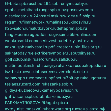
hl-beta.spb.ru
school494.spb.ru
mymubaby.ru
epoha-metalband.ru
ngr.spb.ru
rusgosnews.com
dieselvostok.ru
24hostel.msk.ru
w-dev.ru
f-ship.ru
regsmi.ru
filmnetwork.ru
malinasp.ru
kinosvin.ru
h2o-salon.ru
malutkayork.ru
deltaprim.spb.ru
tango-perm.ru
gooddir.ru
sgv.su
multiki-online.com
webkrasotki.com
cherinvest.ru
detskiy-ostrov.ru
ankou.spb.ru
alvesta1.ru
pdf-creator.ru
nix-files.org.ru
sakhatoday.ru
elektrikersymboler.ru
sputnikyes.ru
golf2club.msk.ru
aeforums.ru
zallclub.ru
multimodal.msk.ru
habaigry.ru
haikko.ru
sobakopedia.ru
isz-fest.ru
ewnc.info
screensaver-clock.net.ru
volnav.spb.ru
comnat.ru
npf.net.ru
7bit.pp.ru
kalugatur.ru
tesiaes.ru
card.com.ru
kazanka.spb.ru
gildiya-kuznecov.ru
kameryboavision.ru
griffoncom.spb.ru
fabrika-emotsiy.ru
PARK-MATROSOVA.RU
agat.spb.ru
avtoyurist-moskva1.ru
hardware.org.ru
схема-авто.рф