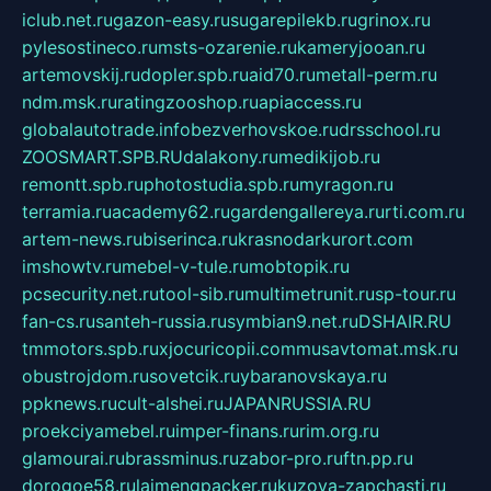
iclub.net.ru
gazon-easy.ru
sugarepilekb.ru
grinox.ru
pylesostineco.ru
msts-ozarenie.ru
kameryjooan.ru
artemovskij.ru
dopler.spb.ru
aid70.ru
metall-perm.ru
ndm.msk.ru
ratingzooshop.ru
apiaccess.ru
globalautotrade.info
bezverhovskoe.ru
drsschool.ru
ZOOSMART.SPB.RU
dalakony.ru
medikijob.ru
remontt.spb.ru
photostudia.spb.ru
myragon.ru
terramia.ru
academy62.ru
gardengallereya.ru
rti.com.ru
artem-news.ru
biserinca.ru
krasnodarkurort.com
imshowtv.ru
mebel-v-tule.ru
mobtopik.ru
pcsecurity.net.ru
tool-sib.ru
multimetrunit.ru
sp-tour.ru
fan-cs.ru
santeh-russia.ru
symbian9.net.ru
DSHAIR.RU
tmmotors.spb.ru
xjocuricopii.com
musavtomat.msk.ru
obustrojdom.ru
sovetcik.ru
ybaranovskaya.ru
ppknews.ru
cult-alshei.ru
JAPANRUSSIA.RU
proekciyamebel.ru
imper-finans.ru
rim.org.ru
glamourai.ru
brassminus.ru
zabor-pro.ru
ftn.pp.ru
dorogoe58.ru
laimengpacker.ru
kuzova-zapchasti.ru