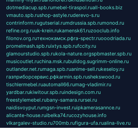
dotmediacup.spb.ru
mebel-tiraspol.ru
all-books.biz
vmauto.spb.ru
shop-astyle.ru
derevo-s.ru
contrinform.ru
gutserial.ru
mdrussia.spb.ru
monod.ru
refine.org.ru
uk-krein.ru
kamensk61.ru
zooclub.info
filonov.org.ru
технокамск.рф
ra-spectr.ru
ooodriada.ru
promelmash.spb.ru
ixtys.spb.ru
fccity.ru
glamourstudio.spb.ru
kola-nature.org
spbmaster.spb.ru
musicoutlet.ru
china.msk.ru
bulldog.su
grimm-online.ru
outlander.net.ru
maga.spb.ru
anime-sell.ru
keseloy.ru
газприборсервис.рф
karmin.spb.ru
shekswood.ru
tischlermebel.ru
automall66.ru
mag-vladimir.ru
yardbar.ru
kiwitour.spb.ru
indesign.com.ru
freestylemebel.ru
bany-samara.ru
rsei.ru
naidisvoyput.ru
mgsn-invest.ru
ipkamerasannce.ru
alicante-house.ru
ibelka74.ru
cozyhouse.info
vlkargalev-studio.ru
700mb.ru
figura-ufa.ru
alina-live.ru
belarusiannews.ru
womenknow.ru
dos-vniimk.ru