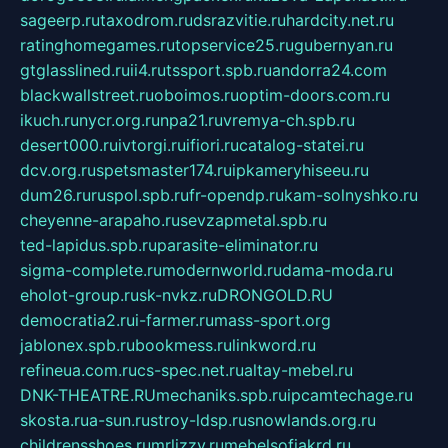
sageerp.ru
taxodrom.ru
dsrazvitie.ru
hardcity.net.ru
ratinghomegames.ru
topservice25.ru
gubernyan.ru
gtglasslined.ru
ii4.ru
tssport.spb.ru
andorra24.com
blackwallstreet.ru
oboimos.ru
optim-doors.com.ru
ikuch.ru
nycr.org.ru
npa21.ru
vremya-ch.spb.ru
desert000.ru
ivtorgi.ru
ifiori.ru
catalog-statei.ru
dcv.org.ru
spetsmaster174.ru
ipkameryhiseeu.ru
dum26.ru
ruspol.spb.ru
fr-opendp.ru
kam-solnyshko.ru
cheyenne-arapaho.ru
sevzapmetal.spb.ru
ted-lapidus.spb.ru
parasite-eliminator.ru
sigma-complete.ru
modernworld.ru
dama-moda.ru
eholot-group.ru
sk-nvkz.ru
DRONGOLD.RU
democratia2.ru
i-farmer.ru
mass-sport.org
jablonex.spb.ru
bookmess.ru
linkword.ru
refineua.com.ru
cs-spec.net.ru
altay-mebel.ru
DNK-THEATRE.RU
mechaniks.spb.ru
ipcamtechage.ru
skosta.ru
a-sun.ru
stroy-ldsp.ru
snowlands.org.ru
childrensshoes.ru
mrlizzy.ru
mebelsofiakrd.ru