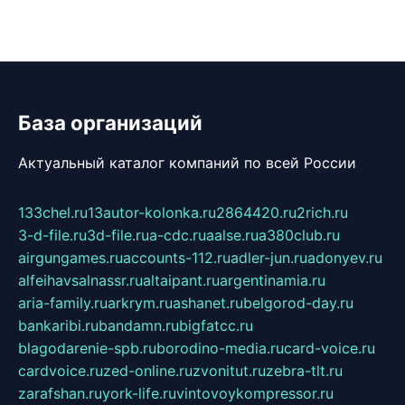
База организаций
Актуальный каталог компаний по всей России
133chel.ru
13autor-kolonka.ru
2864420.ru
2rich.ru
3-d-file.ru
3d-file.ru
a-cdc.ru
aalse.ru
a380club.ru
airgungames.ru
accounts-112.ru
adler-jun.ru
adonyev.ru
alfeihavsalnassr.ru
altaipant.ru
argentinamia.ru
aria-family.ru
arkrym.ru
ashanet.ru
belgorod-day.ru
bankaribi.ru
bandamn.ru
bigfatcc.ru
blagodarenie-spb.ru
borodino-media.ru
card-voice.ru
cardvoice.ru
zed-online.ru
zvonitut.ru
zebra-tlt.ru
zarafshan.ru
york-life.ru
vintovoykompressor.ru