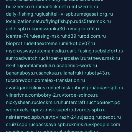
bulizhenko.ru
rumantick.net.ru
mtszerno.ru
daily-fishing.ru
glushiteli-v-spb.ru
megasat.org.ru
localization.net.ru
flyingfish.pp.ru
ds5teremok.ru
aclib.spb.ru
komissionka30.ru
mag-profit.ru
icentre-74.ru
leasing-nsk.ru
hd39.ru
rcd.com.ru
bioprot.ru
deltaextreme.ru
mirkotlov07.ru
mycrossway.ru
temamedia.ru
art-fusing.ru
cbslefort.ru
sunroadwatch.ru
citroen-yaroslavl.ru
ratnews.msk.ru
sk-if.ru
joomlamoduli.ru
academic-work.ru
bananaboys.ru
sanekua.ru
lianafrukt.ru
beta43.ru
tucsonwoori.com
alex-translation.ru
avantgardeclinics.ru
noel.msk.ru
buylq.ru
aquas-spb.ru
vilnerivne.com
bobry-2.ru
vtoroe-solnce.ru
nickysheen.ru
clockmir.ru
huntercraft.ru
стройокт.рф
webpixels.ru
pczz.msk.su
petrodvorets.spb.ru
nsintermed.spb.ru
avtovirazh-24.ru
jazzq.ru
czecot.ru
cruizi.spb.ru
spasskaya.spb.ru
kniris.ru
vkpeople.com
maminy-mysli.ru
arionorel.ru
khuseniosif.ru