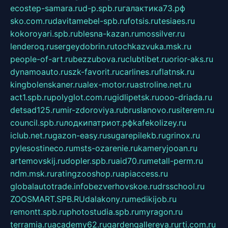
ecostep-samara.ru
d-p.spb.ru
галактика73.рф
sko.com.ru
davitamebel-spb.ru
fotsis.ru
tesiaes.ru
kokoroyari.spb.ru
blesna-kazan.ru
mossilver.ru
lenderoq.ru
sergeydobrin.ru
tochkazvuka.msk.ru
people-of-art.ru
bezzubova.ru
clubtibet.ru
orior-aks.ru
dynamoauto.ru
szk-favorit.ru
carlines.ru
flatnsk.ru
kingbolenskaner.ru
alex-motor.ru
astroline.net.ru
act1.spb.ru
polyglot.com.ru
gidlipetsk.ru
ooo-driada.ru
detsad125.ru
mir-zdoroviya.ru
bruslanovo.ru
siterem.ru
council.spb.ru
лодкипатриот.рф
kafekolizey.ru
iclub.net.ru
gazon-easy.ru
sugarepilekb.ru
grinox.ru
pylesostineco.ru
msts-ozarenie.ru
kameryjooan.ru
artemovskij.ru
dopler.spb.ru
aid70.ru
metall-perm.ru
ndm.msk.ru
ratingzooshop.ru
apiaccess.ru
globalautotrade.info
bezverhovskoe.ru
drsschool.ru
ZOOSMART.SPB.RU
dalakony.ru
medikijob.ru
remontt.spb.ru
photostudia.spb.ru
myragon.ru
terramia.ru
academy62.ru
gardengallereya.ru
rti.com.ru