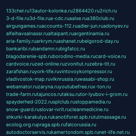
133chel.ru
13autor-kolonka.ru
2864420.ru
2rich.ru
3-d-file.ru
3d-file.ru
a-cdc.ru
aalse.ru
a380club.ru
airgungames.ru
accounts-112.ru
adler-jun.ru
adonyev.ru
alfeihavsalnassr.ru
altaipant.ru
argentinamia.ru
aria-family.ru
arkrym.ru
ashanet.ru
belgorod-day.ru
bankaribi.ru
bandamn.ru
bigfatcc.ru
blagodarenie-spb.ru
borodino-media.ru
card-voice.ru
cardvoice.ru
zed-online.ru
zvonitut.ru
zebra-tlt.ru
zarafshan.ru
york-life.ru
vintovoykompressor.ru
vladivostok-map.ru
vlknrussia.ru
wasabi-shop.ru
webamator.ru
zaryna.ru
youtubefree.ru
x-ton.ru
trade-farm.ru
tajuncos.ru
taksu.ru
tor-lyubov-i-grom.ru
spayderhed-2022.ru
splclub.ru
stoppamedia.ru
snow-guard.ru
slovar-ivrit.ru
cleanmedicine.ru
shkurki-karakulya.ru
kanotiforet.spb.ru
tutmassage.ru
ecolog.org.ru
praga.spb.ru
falcorussia.ru
autodoctorservis.ru
kamertondom.spb.ru
net-life.net.ru