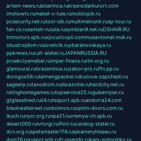
artem-news.ru
biserinca.ru
krasnodarkurort.com
imshowtv.ru
mebel-v-tule.ru
mobtopik.ru
pcsecurity.net.ru
tool-sib.ru
multimetrunit.ru
sp-tour.ru
fan-cs.ru
santeh-russia.ru
symbian9.net.ru
DSHAIR.RU
tmmotors.spb.ru
xjocuricopii.com
musavtomat.msk.ru
obustrojdom.ru
sovetcik.ru
ybaranovskaya.ru
ppknews.ru
cult-alshei.ru
JAPANRUSSIA.RU
proekciyamebel.ru
imper-finans.ru
rim.org.ru
glamourai.ru
brassminus.ru
zabor-pro.ru
ftn.pp.ru
dorogoe58.ru
laimengpacker.ru
kuzova-zapchasti.ru
sageerp.ru
taxodrom.ru
dsrazvitie.ru
hardcity.net.ru
ratinghomegames.ru
topservice25.ru
gubernyan.ru
gtglasslined.ru
ii4.ru
tssport.spb.ru
andorra24.com
blackwallstreet.ru
oboimos.ru
optim-doors.com.ru
ikuch.ru
nycr.org.ru
npa21.ru
vremya-ch.spb.ru
desert000.ru
ivtorgi.ru
ifiori.ru
catalog-statei.ru
dcv.org.ru
spetsmaster174.ru
ipkameryhiseeu.ru
dum26.ru
ruspol.spb.ru
fr-opendp.ru
kam-solnyshko.ru