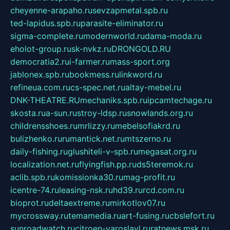
cheyenne-arapaho.ru
sevzapmetal.spb.ru
ted-lapidus.spb.ru
parasite-eliminator.ru
sigma-complete.ru
modernworld.ru
dama-moda.ru
eholot-group.ru
sk-nvkz.ru
DRONGOLD.RU
democratia2.ru
i-farmer.ru
mass-sport.org
jablonex.spb.ru
bookmess.ru
linkword.ru
refineua.com.ru
cs-spec.net.ru
altay-mebel.ru
DNK-THEATRE.RU
mechaniks.spb.ru
ipcamtechage.ru
skosta.ru
a-sun.ru
stroy-ldsp.ru
snowlands.org.ru
childrensshoes.ru
mrlizzy.ru
mebelsofiakrd.ru
bulizhenko.ru
rumantick.net.ru
mtszerno.ru
daily-fishing.ru
glushiteli-v-spb.ru
megasat.org.ru
localization.net.ru
flyingfish.pp.ru
ds5teremok.ru
aclib.spb.ru
komissionka30.ru
mag-profit.ru
icentre-74.ru
leasing-nsk.ru
hd39.ru
rcd.com.ru
bioprot.ru
deltaextreme.ru
mirkotlov07.ru
mycrossway.ru
temamedia.ru
art-fusing.ru
cbslefort.ru
sunroadwatch.ru
citroen-yaroslavl.ru
ratnews.msk.ru