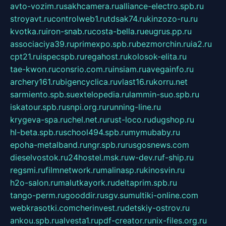
avto-vozim.ru
sakhcamera.ru
alliance-electro.spb.ru
stroyavt.ru
controlweb1.ru
tdsak74.ru
kinzozo-ru.ru
kvotka.ru
iron-snab.ru
costa-bella.ru
eugrus.pp.ru
associaciya39.ru
primexpo.spb.ru
bezmorchin.ru
ia2.ru
cpt21.ru
ispecspb.ru
regahost.ru
kolosok-elita.ru
tae-kwon.ru
consrio.com.ru
insiam.ru
avegainfo.ru
archery161.ru
bigencyclica.ru
vlast16.ru
korru.net
sarmiento.spb.su
extelopedia.ru
lammin-suo.spb.ru
iskatour.spb.ru
snpi.org.ru
running-line.ru
krygeva-spa.ru
chel.net.ru
rust-loco.ru
dugshop.ru
hl-beta.spb.ru
school494.spb.ru
mymubaby.ru
epoha-metalband.ru
ngr.spb.ru
rusgosnews.com
dieselvostok.ru
24hostel.msk.ru
w-dev.ru
f-ship.ru
regsmi.ru
filmnetwork.ru
malinasp.ru
kinosvin.ru
h2o-salon.ru
malutkayork.ru
deltaprim.spb.ru
tango-perm.ru
gooddir.ru
sgv.su
multiki-online.com
webkrasotki.com
cherinvest.ru
detskiy-ostrov.ru
ankou.spb.ru
alvesta1.ru
pdf-creator.ru
nix-files.org.ru