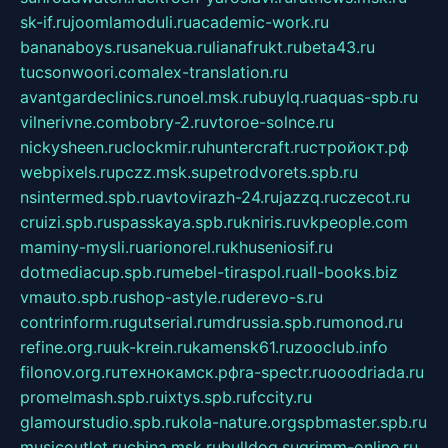
sk-if.ru
joomlamoduli.ru
academic-work.ru
bananaboys.ru
sanekua.ru
lianafrukt.ru
beta43.ru
tucsonwoori.com
alex-translation.ru
avantgardeclinics.ru
noel.msk.ru
buylq.ru
aquas-spb.ru
vilnerivne.com
bobry-2.ru
vtoroe-solnce.ru
nickysheen.ru
clockmir.ru
huntercraft.ru
стройокт.рф
webpixels.ru
pczz.msk.su
petrodvorets.spb.ru
nsintermed.spb.ru
avtovirazh-24.ru
jazzq.ru
czecot.ru
cruizi.spb.ru
spasskaya.spb.ru
kniris.ru
vkpeople.com
maminy-mysli.ru
arionorel.ru
khuseniosif.ru
dotmediacup.spb.ru
mebel-tiraspol.ru
all-books.biz
vmauto.spb.ru
shop-astyle.ru
derevo-s.ru
contrinform.ru
gutserial.ru
mdrussia.spb.ru
monod.ru
refine.org.ru
uk-krein.ru
kamensk61.ru
zooclub.info
filonov.org.ru
технокамск.рф
ra-spectr.ru
ooodriada.ru
promelmash.spb.ru
ixtys.spb.ru
fccity.ru
glamourstudio.spb.ru
kola-nature.org
spbmaster.spb.ru
musicoutlet.ru
china.msk.ru
bulldog.su
grimm-online.ru