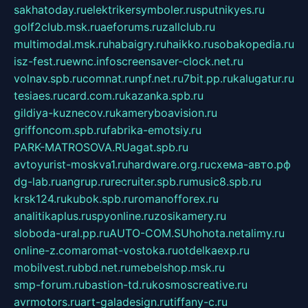
sakhatoday.ru
elektrikersymboler.ru
sputnikyes.ru
golf2club.msk.ru
aeforums.ru
zallclub.ru
multimodal.msk.ru
habaigry.ru
haikko.ru
sobakopedia.ru
isz-fest.ru
ewnc.info
screensaver-clock.net.ru
volnav.spb.ru
comnat.ru
npf.net.ru
7bit.pp.ru
kalugatur.ru
tesiaes.ru
card.com.ru
kazanka.spb.ru
gildiya-kuznecov.ru
kameryboavision.ru
griffoncom.spb.ru
fabrika-emotsiy.ru
PARK-MATROSOVA.RU
agat.spb.ru
avtoyurist-moskva1.ru
hardware.org.ru
схема-авто.рф
dg-lab.ru
angrup.ru
recruiter.spb.ru
music8.spb.ru
krsk124.ru
kubok.spb.ru
romanofforex.ru
analitikaplus.ru
spyonline.ru
zosikamery.ru
sloboda-ural.pp.ru
AUTO-COM.SU
hohota.net
alimy.ru
online-z.com
aromat-vostoka.ru
otdelkaexp.ru
mobilvest.ru
bbd.net.ru
mebelshop.msk.ru
smp-forum.ru
bastion-td.ru
kosmoscreative.ru
avrmotors.ru
art-galadesign.ru
tiffany-c.ru