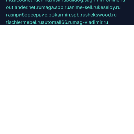
outlander.net.ru
maga.spb.ru
anime-sell.ru
keseloy.ru
газприборсервис.рф
karmin.spb.ru
shekswood.ru
tischlermebel.ru
automall66.ru
mag-vladimir.ru
yardbar.ru
kiwitour.spb.ru
indesign.com.ru
freestylemebel.ru
bany-samara.ru
rsei.ru
naidisvoyput.ru
mgsn-invest.ru
ipkamerasannce.ru
alicante-house.ru
ibelka74.ru
cozyhouse.info
vlkargalev-studio.ru
700mb.ru
figura-ufa.ru
alina-live.ru
belarusiannews.ru
womenknow.ru
dos-vniimk.ru
sega.net.ru
dv.net.ru
phenomenonsofhistory.com
telesputnik.net.ru
wall.pp.ru
pylesosroidmi.ru
gtc-clan.ru
cligs.ru
bibikazap.ru
popova.org.ru
netwhistler.spb.ru
bellvil.ru
bonzon.ru
iss-vladik.ru
defiparis.net.ru
las-gryzas.ru
amku.ru
electednews.spb.ru
feather.org.ru
spar72.ru
tankiigri.ru
dominus.com.ru
ibtree.ru
sanykool.pp.ru
unixlib.org.ru
menatep.spb.ru
gartenterrassen.ru
printeka.ru