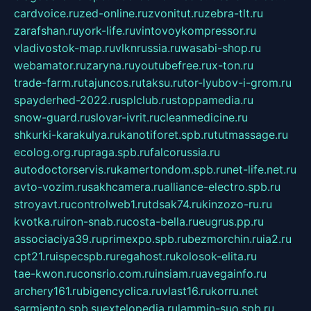
cardvoice.ru
zed-online.ru
zvonitut.ru
zebra-tlt.ru
zarafshan.ru
york-life.ru
vintovoykompressor.ru
vladivostok-map.ru
vlknrussia.ru
wasabi-shop.ru
webamator.ru
zaryna.ru
youtubefree.ru
x-ton.ru
trade-farm.ru
tajuncos.ru
taksu.ru
tor-lyubov-i-grom.ru
spayderhed-2022.ru
splclub.ru
stoppamedia.ru
snow-guard.ru
slovar-ivrit.ru
cleanmedicine.ru
shkurki-karakulya.ru
kanotiforet.spb.ru
tutmassage.ru
ecolog.org.ru
praga.spb.ru
falcorussia.ru
autodoctorservis.ru
kamertondom.spb.ru
net-life.net.ru
avto-vozim.ru
sakhcamera.ru
alliance-electro.spb.ru
stroyavt.ru
controlweb1.ru
tdsak74.ru
kinzozo-ru.ru
kvotka.ru
iron-snab.ru
costa-bella.ru
eugrus.pp.ru
associaciya39.ru
primexpo.spb.ru
bezmorchin.ru
ia2.ru
cpt21.ru
ispecspb.ru
regahost.ru
kolosok-elita.ru
tae-kwon.ru
consrio.com.ru
insiam.ru
avegainfo.ru
archery161.ru
bigencyclica.ru
vlast16.ru
korru.net
sarmiento.spb.su
extelopedia.ru
lammin-suo.spb.ru