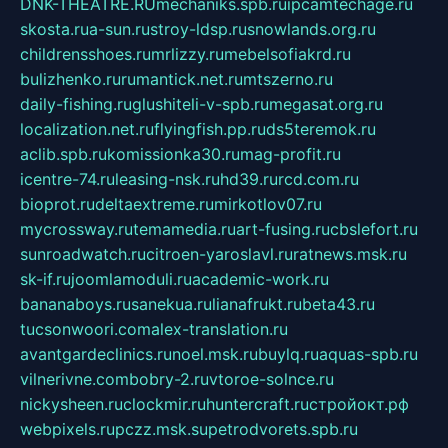
DNK-THEATRE.RU
mechaniks.spb.ru
ipcamtechage.ru
skosta.ru
a-sun.ru
stroy-ldsp.ru
snowlands.org.ru
childrensshoes.ru
mrlizzy.ru
mebelsofiakrd.ru
bulizhenko.ru
rumantick.net.ru
mtszerno.ru
daily-fishing.ru
glushiteli-v-spb.ru
megasat.org.ru
localization.net.ru
flyingfish.pp.ru
ds5teremok.ru
aclib.spb.ru
komissionka30.ru
mag-profit.ru
icentre-74.ru
leasing-nsk.ru
hd39.ru
rcd.com.ru
bioprot.ru
deltaextreme.ru
mirkotlov07.ru
mycrossway.ru
temamedia.ru
art-fusing.ru
cbslefort.ru
sunroadwatch.ru
citroen-yaroslavl.ru
ratnews.msk.ru
sk-if.ru
joomlamoduli.ru
academic-work.ru
bananaboys.ru
sanekua.ru
lianafrukt.ru
beta43.ru
tucsonwoori.com
alex-translation.ru
avantgardeclinics.ru
noel.msk.ru
buylq.ru
aquas-spb.ru
vilnerivne.com
bobry-2.ru
vtoroe-solnce.ru
nickysheen.ru
clockmir.ru
huntercraft.ru
стройокт.рф
webpixels.ru
pczz.msk.su
petrodvorets.spb.ru