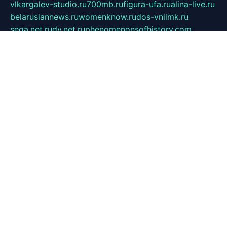
vlkargalev-studio.ru
700mb.ru
figura-ufa.ru
alina-live.ru
belarusiannews.ru
womenknow.ru
dos-vniimk.ru
sega.net.ru
dv.net.ru
phenomenonsofhistory.com
telesputnik.net.ru
wall.pp.ru
pylesosroidmi.ru
gtc-clan.ru
cligs.ru
bibikazap.ru
popova.org.ru
netwhistler.spb.ru
bellvil.ru
bonzon.ru
iss-vladik.ru
defiparis.net.ru
las-gryzas.ru
amku.ru
electednews.spb.ru
feather.org.ru
spar72.ru
tankiigri.ru
dominus.com.ru
ibtree.ru
sanykool.pp.ru
unixlib.org.ru
menatep.spb.ru
gartenterrassen.ru
printeka.ru
skvozilka.com.ru
parkovka-pub.ru
lovemobi.ru
art-ru.ru
emulatorz.com.ru
alucomp.com.ru
tatforum.com.ru
alternativa-profi.ru
dermakler.ru
artsurvey.ru
aredir.ru
khimspas.ru
centr-maxi.ru
2018r.ru
bort-stomer-defort.ru
professional2.ru
gibsons.ru
artselena.ru
art-pilot.ru
ingredient.spb.ru
npfpolimer.spb.ru
argentum.spb.ru
hom-edu.ru
af-num.ru
cashadvanceamericasev.org
trexp.spb.ru