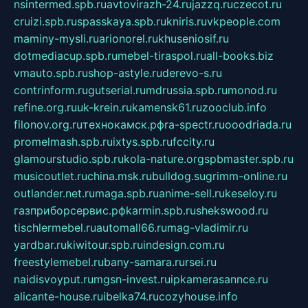
nsintermed.spb.ru
avtovirazh-24.ru
jazzq.ru
czecot.ru
cruizi.spb.ru
spasskaya.spb.ru
kniris.ru
vkpeople.com
maminy-mysli.ru
arionorel.ru
khuseniosif.ru
dotmediacup.spb.ru
mebel-tiraspol.ru
all-books.biz
vmauto.spb.ru
shop-astyle.ru
derevo-s.ru
contrinform.ru
gutserial.ru
mdrussia.spb.ru
monod.ru
refine.org.ru
uk-krein.ru
kamensk61.ru
zooclub.info
filonov.org.ru
технокамск.рф
ra-spectr.ru
ooodriada.ru
promelmash.spb.ru
ixtys.spb.ru
fccity.ru
glamourstudio.spb.ru
kola-nature.org
spbmaster.spb.ru
musicoutlet.ru
china.msk.ru
bulldog.su
grimm-online.ru
outlander.net.ru
maga.spb.ru
anime-sell.ru
keseloy.ru
газприборсервис.рф
karmin.spb.ru
shekswood.ru
tischlermebel.ru
automall66.ru
mag-vladimir.ru
yardbar.ru
kiwitour.spb.ru
indesign.com.ru
freestylemebel.ru
bany-samara.ru
rsei.ru
naidisvoyput.ru
mgsn-invest.ru
ipkamerasannce.ru
alicante-house.ru
ibelka74.ru
cozyhouse.info