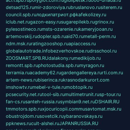
detsad125.ru
mir-zdoroviya.ru
bruslanovo.ru
siterem.ru
council.spb.ru
лодкипатриот.рф
kafekolizey.ru
iclub.net.ru
gazon-easy.ru
sugarepilekb.ru
grinox.ru
pylesostineco.ru
msts-ozarenie.ru
kameryjooan.ru
artemovskij.ru
dopler.spb.ru
aid70.ru
metall-perm.ru
ndm.msk.ru
ratingzooshop.ru
apiaccess.ru
globalautotrade.info
bezverhovskoe.ru
drsschool.ru
ZOOSMART.SPB.RU
dalakony.ru
medikijob.ru
remontt.spb.ru
photostudia.spb.ru
myragon.ru
terramia.ru
academy62.ru
gardengallereya.ru
rti.com.ru
artem-news.ru
biserinca.ru
krasnodarkurort.com
imshowtv.ru
mebel-v-tule.ru
mobtopik.ru
pcsecurity.net.ru
tool-sib.ru
multimetrunit.ru
sp-tour.ru
fan-cs.ru
santeh-russia.ru
symbian9.net.ru
DSHAIR.RU
tmmotors.spb.ru
xjocuricopii.com
musavtomat.msk.ru
obustrojdom.ru
sovetcik.ru
ybaranovskaya.ru
ppknews.ru
cult-alshei.ru
JAPANRUSSIA.RU