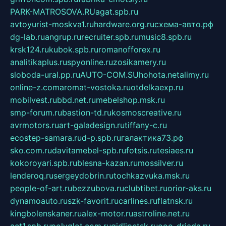
PARK-MATROSOVA.RU
agat.spb.ru
avtoyurist-moskva1.ru
hardware.org.ru
схема-авто.рф
dg-lab.ru
angrup.ru
recruiter.spb.ru
music8.spb.ru
krsk124.ru
kubok.spb.ru
romanofforex.ru
analitikaplus.ru
spyonline.ru
zosikamery.ru
sloboda-ural.pp.ru
AUTO-COM.SU
hohota.net
alimy.ru
online-z.com
aromat-vostoka.ru
otdelkaexp.ru
mobilvest.ru
bbd.net.ru
mebelshop.msk.ru
smp-forum.ru
bastion-td.ru
kosmoscreative.ru
avrmotors.ru
art-galadesign.ru
tiffany-c.ru
ecostep-samara.ru
d-p.spb.ru
галактика73.рф
sko.com.ru
davitamebel-spb.ru
fotsis.ru
tesiaes.ru
kokoroyari.spb.ru
blesna-kazan.ru
mossilver.ru
lenderoq.ru
sergeydobrin.ru
tochkazvuka.msk.ru
people-of-art.ru
bezzubova.ru
clubtibet.ru
orior-aks.ru
dynamoauto.ru
szk-favorit.ru
carlines.ru
flatnsk.ru
kingbolenskaner.ru
alex-motor.ru
astroline.net.ru
act1.spb.ru
polyglot.com.ru
gidlipetsk.ru
ooo-driada.ru