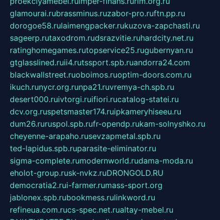
proekciyamebel.ru
imper-finans.ru
rim.org.ru
glamourai.ru
brassminus.ru
zabor-pro.ru
ftn.pp.ru
dorogoe58.ru
laimengpacker.ru
kuzova-zapchasti.ru
sageerp.ru
taxodrom.ru
dsrazvitie.ru
hardcity.net.ru
ratinghomegames.ru
topservice25.ru
gubernyan.ru
gtglasslined.ru
ii4.ru
tssport.spb.ru
andorra24.com
blackwallstreet.ru
oboimos.ru
optim-doors.com.ru
ikuch.ru
nycr.org.ru
npa21.ru
vremya-ch.spb.ru
desert000.ru
ivtorgi.ru
ifiori.ru
catalog-statei.ru
dcv.org.ru
spetsmaster174.ru
ipkameryhiseeu.ru
dum26.ru
ruspol.spb.ru
fr-opendp.ru
kam-solnyshko.ru
cheyenne-arapaho.ru
sevzapmetal.spb.ru
ted-lapidus.spb.ru
parasite-eliminator.ru
sigma-complete.ru
modernworld.ru
dama-moda.ru
eholot-group.ru
sk-nvkz.ru
DRONGOLD.RU
democratia2.ru
i-farmer.ru
mass-sport.org
jablonex.spb.ru
bookmess.ru
linkword.ru
refineua.com.ru
cs-spec.net.ru
altay-mebel.ru