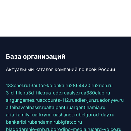
База организаций
Актуальный каталог компаний по всей России
133chel.ru
13autor-kolonka.ru
2864420.ru
2rich.ru
3-d-file.ru
3d-file.ru
a-cdc.ru
aalse.ru
a380club.ru
airgungames.ru
accounts-112.ru
adler-jun.ru
adonyev.ru
alfeihavsalnassr.ru
altaipant.ru
argentinamia.ru
aria-family.ru
arkrym.ru
ashanet.ru
belgorod-day.ru
bankaribi.ru
bandamn.ru
bigfatcc.ru
blagodarenie-spb.ru
borodino-media.ru
card-voice.ru