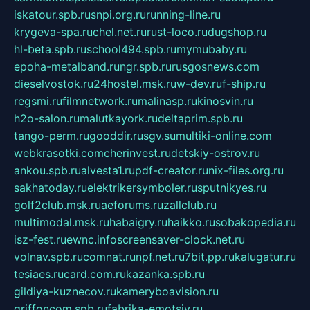
iskatour.spb.ru
snpi.org.ru
running-line.ru
krygeva-spa.ru
chel.net.ru
rust-loco.ru
dugshop.ru
hl-beta.spb.ru
school494.spb.ru
mymubaby.ru
epoha-metalband.ru
ngr.spb.ru
rusgosnews.com
dieselvostok.ru
24hostel.msk.ru
w-dev.ru
f-ship.ru
regsmi.ru
filmnetwork.ru
malinasp.ru
kinosvin.ru
h2o-salon.ru
malutkayork.ru
deltaprim.spb.ru
tango-perm.ru
gooddir.ru
sgv.su
multiki-online.com
webkrasotki.com
cherinvest.ru
detskiy-ostrov.ru
ankou.spb.ru
alvesta1.ru
pdf-creator.ru
nix-files.org.ru
sakhatoday.ru
elektrikersymboler.ru
sputnikyes.ru
golf2club.msk.ru
aeforums.ru
zallclub.ru
multimodal.msk.ru
habaigry.ru
haikko.ru
sobakopedia.ru
isz-fest.ru
ewnc.info
screensaver-clock.net.ru
volnav.spb.ru
comnat.ru
npf.net.ru
7bit.pp.ru
kalugatur.ru
tesiaes.ru
card.com.ru
kazanka.spb.ru
gildiya-kuznecov.ru
kameryboavision.ru
griffoncom.spb.ru
fabrika-emotsiy.ru