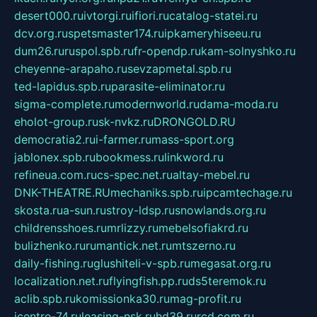
desert000.ru
ivtorgi.ru
ifiori.ru
catalog-statei.ru
dcv.org.ru
spetsmaster174.ru
ipkameryhiseeu.ru
dum26.ru
ruspol.spb.ru
fr-opendp.ru
kam-solnyshko.ru
cheyenne-arapaho.ru
sevzapmetal.spb.ru
ted-lapidus.spb.ru
parasite-eliminator.ru
sigma-complete.ru
modernworld.ru
dama-moda.ru
eholot-group.ru
sk-nvkz.ru
DRONGOLD.RU
democratia2.ru
i-farmer.ru
mass-sport.org
jablonex.spb.ru
bookmess.ru
linkword.ru
refineua.com.ru
cs-spec.net.ru
altay-mebel.ru
DNK-THEATRE.RU
mechaniks.spb.ru
ipcamtechage.ru
skosta.ru
a-sun.ru
stroy-ldsp.ru
snowlands.org.ru
childrensshoes.ru
mrlizzy.ru
mebelsofiakrd.ru
bulizhenko.ru
rumantick.net.ru
mtszerno.ru
daily-fishing.ru
glushiteli-v-spb.ru
megasat.org.ru
localization.net.ru
flyingfish.pp.ru
ds5teremok.ru
aclib.spb.ru
komissionka30.ru
mag-profit.ru
icentre-74.ru
leasing-nsk.ru
hd39.ru
rcd.com.ru