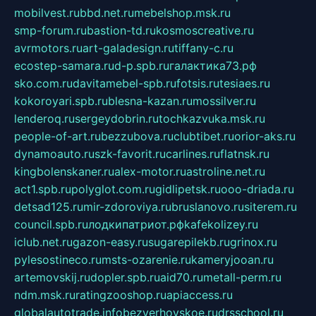
mobilvest.ru
bbd.net.ru
mebelshop.msk.ru
smp-forum.ru
bastion-td.ru
kosmoscreative.ru
avrmotors.ru
art-galadesign.ru
tiffany-c.ru
ecostep-samara.ru
d-p.spb.ru
галактика73.рф
sko.com.ru
davitamebel-spb.ru
fotsis.ru
tesiaes.ru
kokoroyari.spb.ru
blesna-kazan.ru
mossilver.ru
lenderoq.ru
sergeydobrin.ru
tochkazvuka.msk.ru
people-of-art.ru
bezzubova.ru
clubtibet.ru
orior-aks.ru
dynamoauto.ru
szk-favorit.ru
carlines.ru
flatnsk.ru
kingbolenskaner.ru
alex-motor.ru
astroline.net.ru
act1.spb.ru
polyglot.com.ru
gidlipetsk.ru
ooo-driada.ru
detsad125.ru
mir-zdoroviya.ru
bruslanovo.ru
siterem.ru
council.spb.ru
лодкипатриот.рф
kafekolizey.ru
iclub.net.ru
gazon-easy.ru
sugarepilekb.ru
grinox.ru
pylesostineco.ru
msts-ozarenie.ru
kameryjooan.ru
artemovskij.ru
dopler.spb.ru
aid70.ru
metall-perm.ru
ndm.msk.ru
ratingzooshop.ru
apiaccess.ru
globalautotrade.info
bezverhovskoe.ru
drsschool.ru