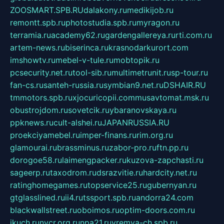
ZOOSMART.SPB.RU
dalakony.ru
medikijob.ru
remontt.spb.ru
photostudia.spb.ru
myragon.ru
terramia.ru
academy62.ru
gardengallereya.ru
rti.com.ru
artem-news.ru
biserinca.ru
krasnodarkurort.com
imshowtv.ru
mebel-v-tule.ru
mobtopik.ru
pcsecurity.net.ru
tool-sib.ru
multimetrunit.ru
sp-tour.ru
fan-cs.ru
santeh-russia.ru
symbian9.net.ru
DSHAIR.RU
tmmotors.spb.ru
xjocuricopii.com
musavtomat.msk.ru
obustrojdom.ru
sovetcik.ru
ybaranovskaya.ru
ppknews.ru
cult-alshei.ru
JAPANRUSSIA.RU
proekciyamebel.ru
imper-finans.ru
rim.org.ru
glamourai.ru
brassminus.ru
zabor-pro.ru
ftn.pp.ru
dorogoe58.ru
laimengpacker.ru
kuzova-zapchasti.ru
sageerp.ru
taxodrom.ru
dsrazvitie.ru
hardcity.net.ru
ratinghomegames.ru
topservice25.ru
gubernyan.ru
gtglasslined.ru
ii4.ru
tssport.spb.ru
andorra24.com
blackwallstreet.ru
oboimos.ru
optim-doors.com.ru
ikuch.ru
nycr.org.ru
npa21.ru
vremya-ch.spb.ru