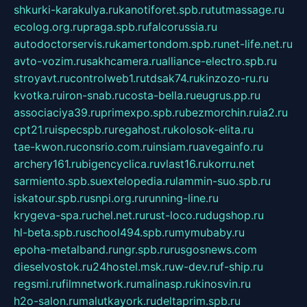
shkurki-karakulya.ru
kanotiforet.spb.ru
tutmassage.ru
ecolog.org.ru
praga.spb.ru
falcorussia.ru
autodoctorservis.ru
kamertondom.spb.ru
net-life.net.ru
avto-vozim.ru
sakhcamera.ru
alliance-electro.spb.ru
stroyavt.ru
controlweb1.ru
tdsak74.ru
kinzozo-ru.ru
kvotka.ru
iron-snab.ru
costa-bella.ru
eugrus.pp.ru
associaciya39.ru
primexpo.spb.ru
bezmorchin.ru
ia2.ru
cpt21.ru
ispecspb.ru
regahost.ru
kolosok-elita.ru
tae-kwon.ru
consrio.com.ru
insiam.ru
avegainfo.ru
archery161.ru
bigencyclica.ru
vlast16.ru
korru.net
sarmiento.spb.su
extelopedia.ru
lammin-suo.spb.ru
iskatour.spb.ru
snpi.org.ru
running-line.ru
krygeva-spa.ru
chel.net.ru
rust-loco.ru
dugshop.ru
hl-beta.spb.ru
school494.spb.ru
mymubaby.ru
epoha-metalband.ru
ngr.spb.ru
rusgosnews.com
dieselvostok.ru
24hostel.msk.ru
w-dev.ru
f-ship.ru
regsmi.ru
filmnetwork.ru
malinasp.ru
kinosvin.ru
h2o-salon.ru
malutkayork.ru
deltaprim.spb.ru