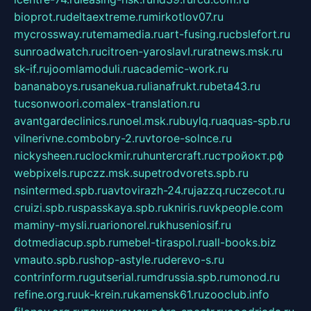
bioprot.ru
deltaextreme.ru
mirkotlov07.ru
mycrossway.ru
temamedia.ru
art-fusing.ru
cbslefort.ru
sunroadwatch.ru
citroen-yaroslavl.ru
ratnews.msk.ru
sk-if.ru
joomlamoduli.ru
academic-work.ru
bananaboys.ru
sanekua.ru
lianafrukt.ru
beta43.ru
tucsonwoori.com
alex-translation.ru
avantgardeclinics.ru
noel.msk.ru
buylq.ru
aquas-spb.ru
vilnerivne.com
bobry-2.ru
vtoroe-solnce.ru
nickysheen.ru
clockmir.ru
huntercraft.ru
стройокт.рф
webpixels.ru
pczz.msk.su
petrodvorets.spb.ru
nsintermed.spb.ru
avtovirazh-24.ru
jazzq.ru
czecot.ru
cruizi.spb.ru
spasskaya.spb.ru
kniris.ru
vkpeople.com
maminy-mysli.ru
arionorel.ru
khuseniosif.ru
dotmediacup.spb.ru
mebel-tiraspol.ru
all-books.biz
vmauto.spb.ru
shop-astyle.ru
derevo-s.ru
contrinform.ru
gutserial.ru
mdrussia.spb.ru
monod.ru
refine.org.ru
uk-krein.ru
kamensk61.ru
zooclub.info