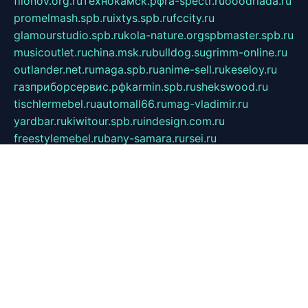
filonov.org.ru
технокамск.рф
ra-spectr.ru
ooodriada.ru
promelmash.spb.ru
ixtys.spb.ru
fccity.ru
glamourstudio.spb.ru
kola-nature.org
spbmaster.spb.ru
musicoutlet.ru
china.msk.ru
bulldog.su
grimm-online.ru
outlander.net.ru
maga.spb.ru
anime-sell.ru
keseloy.ru
газприборсервис.рф
karmin.spb.ru
shekswood.ru
tischlermebel.ru
automall66.ru
mag-vladimir.ru
yardbar.ru
kiwitour.spb.ru
indesign.com.ru
freestylemebel.ru
bany-samara.ru
rsei.ru
naidisvoyput.ru
mgsn-invest.ru
ipkamerasannce.ru
alicante-house.ru
ibelka74.ru
cozyhouse.info
vlkargalev-studio.ru
700mb.ru
figura-ufa.ru
alina-live.ru
belarusiannews.ru
womenknow.ru
dos-vniimk.ru
sega.net.ru
dv.net.ru
phenomenonsofhistory.com
telesputnik.net.ru
wall.pp.ru
pylesosroidmi.ru
gtc-clan.ru
cligs.ru
bibikazap.ru
popova.org.ru
netwhistler.spb.ru
bellvil.ru
bonzon.ru
iss-vladik.ru
defiparis.net.ru
las-gryzas.ru
amku.ru