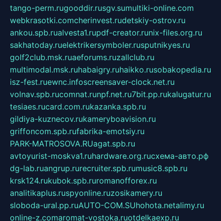
tango-perm.ru
gooddir.ru
sgv.su
multiki-online.com
webkrasotki.com
cherinvest.ru
detskiy-ostrov.ru
ankou.spb.ru
alvesta1.ru
pdf-creator.ru
nix-files.org.ru
sakhatoday.ru
elektrikersymboler.ru
sputnikyes.ru
golf2club.msk.ru
aeforums.ru
zallclub.ru
multimodal.msk.ru
habaigry.ru
haikko.ru
sobakopedia.ru
isz-fest.ru
ewnc.info
screensaver-clock.net.ru
volnav.spb.ru
comnat.ru
npf.net.ru
7bit.pp.ru
kalugatur.ru
tesiaes.ru
card.com.ru
kazanka.spb.ru
gildiya-kuznecov.ru
kameryboavision.ru
griffoncom.spb.ru
fabrika-emotsiy.ru
PARK-MATROSOVA.RU
agat.spb.ru
avtoyurist-moskva1.ru
hardware.org.ru
схема-авто.рф
dg-lab.ru
angrup.ru
recruiter.spb.ru
music8.spb.ru
krsk124.ru
kubok.spb.ru
romanofforex.ru
analitikaplus.ru
spyonline.ru
zosikamery.ru
sloboda-ural.pp.ru
AUTO-COM.SU
hohota.net
alimy.ru
online-z.com
aromat-vostoka.ru
otdelkaexp.ru