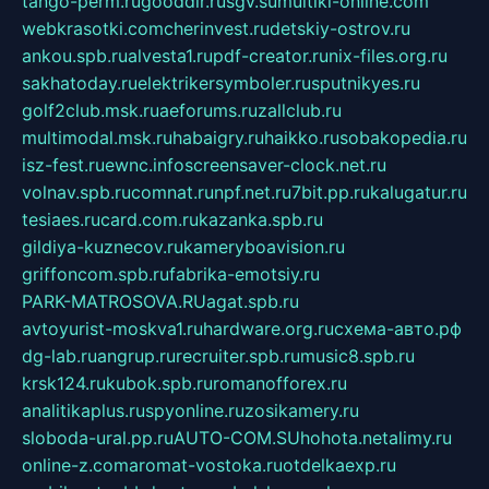
tango-perm.ru
gooddir.ru
sgv.su
multiki-online.com
webkrasotki.com
cherinvest.ru
detskiy-ostrov.ru
ankou.spb.ru
alvesta1.ru
pdf-creator.ru
nix-files.org.ru
sakhatoday.ru
elektrikersymboler.ru
sputnikyes.ru
golf2club.msk.ru
aeforums.ru
zallclub.ru
multimodal.msk.ru
habaigry.ru
haikko.ru
sobakopedia.ru
isz-fest.ru
ewnc.info
screensaver-clock.net.ru
volnav.spb.ru
comnat.ru
npf.net.ru
7bit.pp.ru
kalugatur.ru
tesiaes.ru
card.com.ru
kazanka.spb.ru
gildiya-kuznecov.ru
kameryboavision.ru
griffoncom.spb.ru
fabrika-emotsiy.ru
PARK-MATROSOVA.RU
agat.spb.ru
avtoyurist-moskva1.ru
hardware.org.ru
схема-авто.рф
dg-lab.ru
angrup.ru
recruiter.spb.ru
music8.spb.ru
krsk124.ru
kubok.spb.ru
romanofforex.ru
analitikaplus.ru
spyonline.ru
zosikamery.ru
sloboda-ural.pp.ru
AUTO-COM.SU
hohota.net
alimy.ru
online-z.com
aromat-vostoka.ru
otdelkaexp.ru