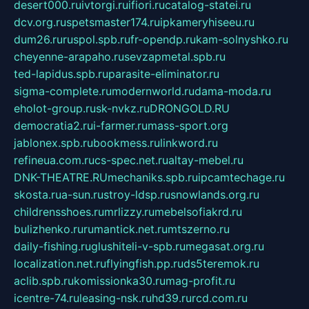
desert000.ru
ivtorgi.ru
ifiori.ru
catalog-statei.ru
dcv.org.ru
spetsmaster174.ru
ipkameryhiseeu.ru
dum26.ru
ruspol.spb.ru
fr-opendp.ru
kam-solnyshko.ru
cheyenne-arapaho.ru
sevzapmetal.spb.ru
ted-lapidus.spb.ru
parasite-eliminator.ru
sigma-complete.ru
modernworld.ru
dama-moda.ru
eholot-group.ru
sk-nvkz.ru
DRONGOLD.RU
democratia2.ru
i-farmer.ru
mass-sport.org
jablonex.spb.ru
bookmess.ru
linkword.ru
refineua.com.ru
cs-spec.net.ru
altay-mebel.ru
DNK-THEATRE.RU
mechaniks.spb.ru
ipcamtechage.ru
skosta.ru
a-sun.ru
stroy-ldsp.ru
snowlands.org.ru
childrensshoes.ru
mrlizzy.ru
mebelsofiakrd.ru
bulizhenko.ru
rumantick.net.ru
mtszerno.ru
daily-fishing.ru
glushiteli-v-spb.ru
megasat.org.ru
localization.net.ru
flyingfish.pp.ru
ds5teremok.ru
aclib.spb.ru
komissionka30.ru
mag-profit.ru
icentre-74.ru
leasing-nsk.ru
hd39.ru
rcd.com.ru