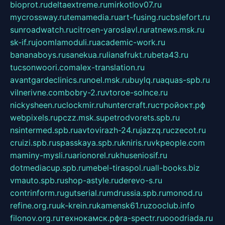
bioprot.ru
deltaextreme.ru
mirkotlov07.ru
mycrossway.ru
temamedia.ru
art-fusing.ru
cbslefort.ru
sunroadwatch.ru
citroen-yaroslavl.ru
ratnews.msk.ru
sk-if.ru
joomlamoduli.ru
academic-work.ru
bananaboys.ru
sanekua.ru
lianafrukt.ru
beta43.ru
tucsonwoori.com
alex-translation.ru
avantgardeclinics.ru
noel.msk.ru
buylq.ru
aquas-spb.ru
vilnerivne.com
bobry-2.ru
vtoroe-solnce.ru
nickysheen.ru
clockmir.ru
huntercraft.ru
стройокт.рф
webpixels.ru
pczz.msk.su
petrodvorets.spb.ru
nsintermed.spb.ru
avtovirazh-24.ru
jazzq.ru
czecot.ru
cruizi.spb.ru
spasskaya.spb.ru
kniris.ru
vkpeople.com
maminy-mysli.ru
arionorel.ru
khuseniosif.ru
dotmediacup.spb.ru
mebel-tiraspol.ru
all-books.biz
vmauto.spb.ru
shop-astyle.ru
derevo-s.ru
contrinform.ru
gutserial.ru
mdrussia.spb.ru
monod.ru
refine.org.ru
uk-krein.ru
kamensk61.ru
zooclub.info
filonov.org.ru
технокамск.рф
ra-spectr.ru
ooodriada.ru