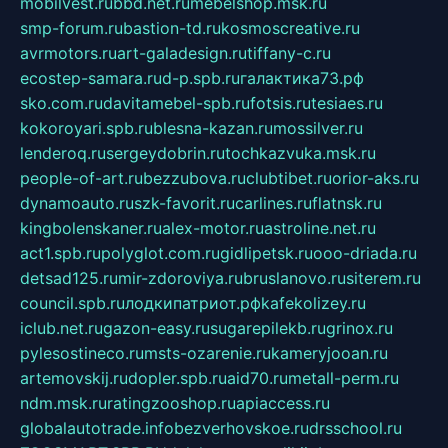
mobilvest.ru
bbd.net.ru
mebelshop.msk.ru
smp-forum.ru
bastion-td.ru
kosmoscreative.ru
avrmotors.ru
art-galadesign.ru
tiffany-c.ru
ecostep-samara.ru
d-p.spb.ru
галактика73.рф
sko.com.ru
davitamebel-spb.ru
fotsis.ru
tesiaes.ru
kokoroyari.spb.ru
blesna-kazan.ru
mossilver.ru
lenderoq.ru
sergeydobrin.ru
tochkazvuka.msk.ru
people-of-art.ru
bezzubova.ru
clubtibet.ru
orior-aks.ru
dynamoauto.ru
szk-favorit.ru
carlines.ru
flatnsk.ru
kingbolenskaner.ru
alex-motor.ru
astroline.net.ru
act1.spb.ru
polyglot.com.ru
gidlipetsk.ru
ooo-driada.ru
detsad125.ru
mir-zdoroviya.ru
bruslanovo.ru
siterem.ru
council.spb.ru
лодкипатриот.рф
kafekolizey.ru
iclub.net.ru
gazon-easy.ru
sugarepilekb.ru
grinox.ru
pylesostineco.ru
msts-ozarenie.ru
kameryjooan.ru
artemovskij.ru
dopler.spb.ru
aid70.ru
metall-perm.ru
ndm.msk.ru
ratingzooshop.ru
apiaccess.ru
globalautotrade.info
bezverhovskoe.ru
drsschool.ru