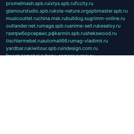
promelmash.spb.ru
ixtys.spb.ru
fccity.ru
glamourstudio.spb.ru
kola-nature.org
spbmaster.spb.ru
musicoutlet.ru
china.msk.ru
bulldog.su
grimm-online.ru
outlander.net.ru
maga.spb.ru
anime-sell.ru
keseloy.ru
газприборсервис.рф
karmin.spb.ru
shekswood.ru
tischlermebel.ru
automall66.ru
mag-vladimir.ru
yardbar.ru
kiwitour.spb.ru
indesign.com.ru
freestylemebel.ru
bany-samara.ru
rsei.ru
naidisvoyput.ru
mgsn-invest.ru
ipkamerasannce.ru
alicante-house.ru
ibelka74.ru
cozyhouse.info
vlkargalev-studio.ru
700mb.ru
figura-ufa.ru
alina-live.ru
belarusiannews.ru
womenknow.ru
dos-vniimk.ru
sega.net.ru
dv.net.ru
phenomenonsofhistory.com
telesputnik.net.ru
wall.pp.ru
pylesosroidmi.ru
gtc-clan.ru
cligs.ru
bibikazap.ru
popova.org.ru
netwhistler.spb.ru
bellvil.ru
bonzon.ru
iss-vladik.ru
defiparis.net.ru
las-gryzas.ru
amku.ru
electednews.spb.ru
feather.org.ru
spar72.ru
tankiigri.ru