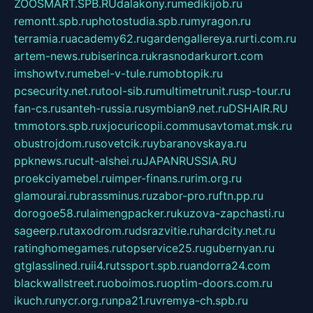
ZOOSMART.SPB.RU
dalakony.ru
medikijob.ru
remontt.spb.ru
photostudia.spb.ru
myragon.ru
terramia.ru
academy62.ru
gardengallereya.ru
rti.com.ru
artem-news.ru
biserinca.ru
krasnodarkurort.com
imshowtv.ru
mebel-v-tule.ru
mobtopik.ru
pcsecurity.net.ru
tool-sib.ru
multimetrunit.ru
sp-tour.ru
fan-cs.ru
santeh-russia.ru
symbian9.net.ru
DSHAIR.RU
tmmotors.spb.ru
xjocuricopii.com
musavtomat.msk.ru
obustrojdom.ru
sovetcik.ru
ybaranovskaya.ru
ppknews.ru
cult-alshei.ru
JAPANRUSSIA.RU
proekciyamebel.ru
imper-finans.ru
rim.org.ru
glamourai.ru
brassminus.ru
zabor-pro.ru
ftn.pp.ru
dorogoe58.ru
laimengpacker.ru
kuzova-zapchasti.ru
sageerp.ru
taxodrom.ru
dsrazvitie.ru
hardcity.net.ru
ratinghomegames.ru
topservice25.ru
gubernyan.ru
gtglasslined.ru
ii4.ru
tssport.spb.ru
andorra24.com
blackwallstreet.ru
oboimos.ru
optim-doors.com.ru
ikuch.ru
nycr.org.ru
npa21.ru
vremya-ch.spb.ru