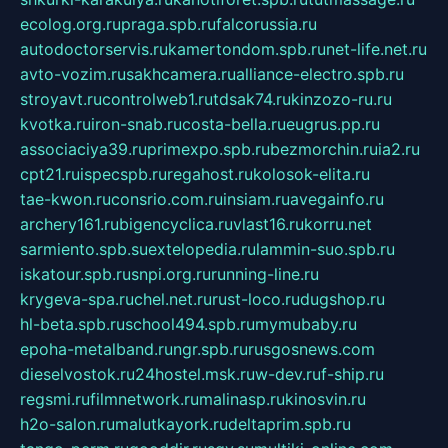
ecolog.org.ru
praga.spb.ru
falcorussia.ru
autodoctorservis.ru
kamertondom.spb.ru
net-life.net.ru
avto-vozim.ru
sakhcamera.ru
alliance-electro.spb.ru
stroyavt.ru
controlweb1.ru
tdsak74.ru
kinzozo-ru.ru
kvotka.ru
iron-snab.ru
costa-bella.ru
eugrus.pp.ru
associaciya39.ru
primexpo.spb.ru
bezmorchin.ru
ia2.ru
cpt21.ru
ispecspb.ru
regahost.ru
kolosok-elita.ru
tae-kwon.ru
consrio.com.ru
insiam.ru
avegainfo.ru
archery161.ru
bigencyclica.ru
vlast16.ru
korru.net
sarmiento.spb.su
extelopedia.ru
lammin-suo.spb.ru
iskatour.spb.ru
snpi.org.ru
running-line.ru
krygeva-spa.ru
chel.net.ru
rust-loco.ru
dugshop.ru
hl-beta.spb.ru
school494.spb.ru
mymubaby.ru
epoha-metalband.ru
ngr.spb.ru
rusgosnews.com
dieselvostok.ru
24hostel.msk.ru
w-dev.ru
f-ship.ru
regsmi.ru
filmnetwork.ru
malinasp.ru
kinosvin.ru
h2o-salon.ru
malutkayork.ru
deltaprim.spb.ru