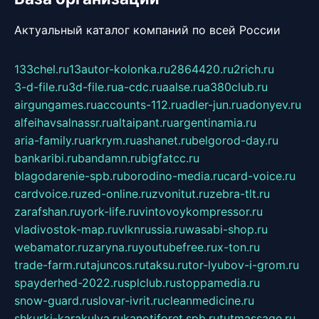
Актуальный каталог компаний по всей России
133chel.ru
13autor-kolonka.ru
2864420.ru
2rich.ru
3-d-file.ru
3d-file.ru
a-cdc.ru
aalse.ru
a380club.ru
airgungames.ru
accounts-112.ru
adler-jun.ru
adonyev.ru
alfeihavsalnassr.ru
altaipant.ru
argentinamia.ru
aria-family.ru
arkrym.ru
ashanet.ru
belgorod-day.ru
bankaribi.ru
bandamn.ru
bigfatcc.ru
blagodarenie-spb.ru
borodino-media.ru
card-voice.ru
cardvoice.ru
zed-online.ru
zvonitut.ru
zebra-tlt.ru
zarafshan.ru
york-life.ru
vintovoykompressor.ru
vladivostok-map.ru
vlknrussia.ru
wasabi-shop.ru
webamator.ru
zaryna.ru
youtubefree.ru
x-ton.ru
trade-farm.ru
tajuncos.ru
taksu.ru
tor-lyubov-i-grom.ru
spayderhed-2022.ru
splclub.ru
stoppamedia.ru
snow-guard.ru
slovar-ivrit.ru
cleanmedicine.ru
shkurki-karakulya.ru
kanotiforet.spb.ru
tutmassage.ru