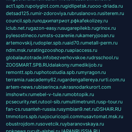
act1.spb.ru
polyglot.com.ru
gidlipetsk.ru
ooo-driada.ru
detsad125.ru
mir-zdoroviya.ru
bruslanovo.ru
siterem.ru
council.spb.ru
лодкипатриот.рф
kafekolizey.ru
iclub.net.ru
gazon-easy.ru
sugarepilekb.ru
grinox.ru
pylesostineco.ru
msts-ozarenie.ru
kameryjooan.ru
artemovskij.ru
dopler.spb.ru
aid70.ru
metall-perm.ru
ndm.msk.ru
ratingzooshop.ru
apiaccess.ru
globalautotrade.info
bezverhovskoe.ru
drsschool.ru
ZOOSMART.SPB.RU
dalakony.ru
medikijob.ru
remontt.spb.ru
photostudia.spb.ru
myragon.ru
terramia.ru
academy62.ru
gardengallereya.ru
rti.com.ru
artem-news.ru
biserinca.ru
krasnodarkurort.com
imshowtv.ru
mebel-v-tule.ru
mobtopik.ru
pcsecurity.net.ru
tool-sib.ru
multimetrunit.ru
sp-tour.ru
fan-cs.ru
santeh-russia.ru
symbian9.net.ru
DSHAIR.RU
tmmotors.spb.ru
xjocuricopii.com
musavtomat.msk.ru
obustrojdom.ru
sovetcik.ru
ybaranovskaya.ru
ppknews.ru
cult-alshei.ru
JAPANRUSSIA.RU