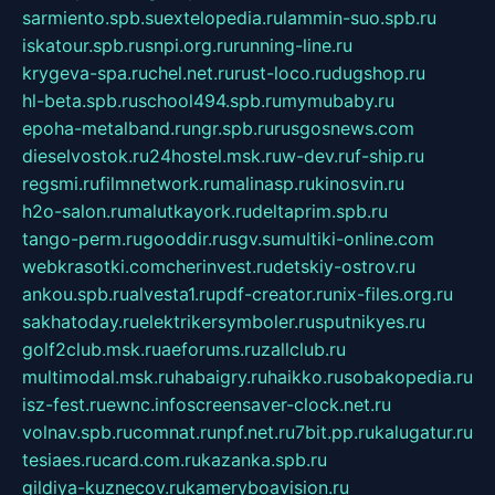
sarmiento.spb.su
extelopedia.ru
lammin-suo.spb.ru
iskatour.spb.ru
snpi.org.ru
running-line.ru
krygeva-spa.ru
chel.net.ru
rust-loco.ru
dugshop.ru
hl-beta.spb.ru
school494.spb.ru
mymubaby.ru
epoha-metalband.ru
ngr.spb.ru
rusgosnews.com
dieselvostok.ru
24hostel.msk.ru
w-dev.ru
f-ship.ru
regsmi.ru
filmnetwork.ru
malinasp.ru
kinosvin.ru
h2o-salon.ru
malutkayork.ru
deltaprim.spb.ru
tango-perm.ru
gooddir.ru
sgv.su
multiki-online.com
webkrasotki.com
cherinvest.ru
detskiy-ostrov.ru
ankou.spb.ru
alvesta1.ru
pdf-creator.ru
nix-files.org.ru
sakhatoday.ru
elektrikersymboler.ru
sputnikyes.ru
golf2club.msk.ru
aeforums.ru
zallclub.ru
multimodal.msk.ru
habaigry.ru
haikko.ru
sobakopedia.ru
isz-fest.ru
ewnc.info
screensaver-clock.net.ru
volnav.spb.ru
comnat.ru
npf.net.ru
7bit.pp.ru
kalugatur.ru
tesiaes.ru
card.com.ru
kazanka.spb.ru
gildiya-kuznecov.ru
kameryboavision.ru