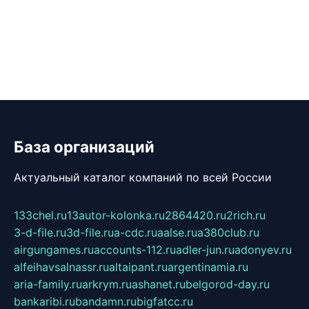
База организаций
Актуальный каталог компаний по всей России
133chel.ru
13autor-kolonka.ru
2864420.ru
2rich.ru
3-d-file.ru
3d-file.ru
a-cdc.ru
aalse.ru
a380club.ru
airgungames.ru
accounts-112.ru
adler-jun.ru
adonyev.ru
alfeihavsalnassr.ru
altaipant.ru
argentinamia.ru
aria-family.ru
arkrym.ru
ashanet.ru
belgorod-day.ru
bankaribi.ru
bandamn.ru
bigfatcc.ru