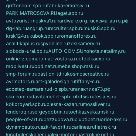
griffoncom.spb.ru
fabrika-emotsiy.ru
PARK-MATROSOVA.RU
agat.spb.ru
avtoyurist-moskva1.ru
hardware.org.ru
схема-авто.рф
dg-lab.ru
angrup.ru
recruiter.spb.ru
music8.spb.ru
krsk124.ru
kubok.spb.ru
romanofforex.ru
analitikaplus.ru
spyonline.ru
zosikamery.ru
sloboda-ural.pp.ru
AUTO-COM.SU
hohota.net
alimy.ru
online-z.com
aromat-vostoka.ru
otdelkaexp.ru
mobilvest.ru
bbd.net.ru
mebelshop.msk.ru
smp-forum.ru
bastion-td.ru
kosmoscreative.ru
avrmotors.ru
art-galadesign.ru
tiffany-c.ru
ecostep-samara.ru
d-p.spb.ru
галактика73.рф
sko.com.ru
davitamebel-spb.ru
fotsis.ru
tesiaes.ru
kokoroyari.spb.ru
blesna-kazan.ru
mossilver.ru
lenderoq.ru
sergeydobrin.ru
tochkazvuka.msk.ru
people-of-art.ru
bezzubova.ru
clubtibet.ru
orior-aks.ru
dynamoauto.ru
szk-favorit.ru
carlines.ru
flatnsk.ru
kingbolenskaner.ru
alex-motor.ru
astroline.net.ru