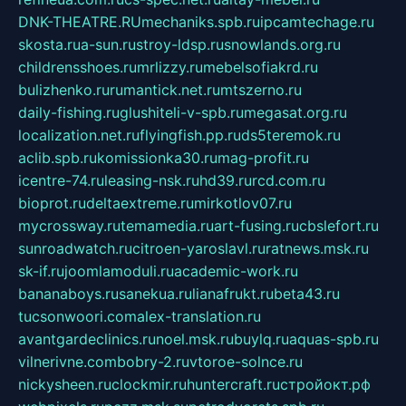
DNK-THEATRE.RU
mechaniks.spb.ru
ipcamtechage.ru
skosta.ru
a-sun.ru
stroy-ldsp.ru
snowlands.org.ru
childrensshoes.ru
mrlizzy.ru
mebelsofiakrd.ru
bulizhenko.ru
rumantick.net.ru
mtszerno.ru
daily-fishing.ru
glushiteli-v-spb.ru
megasat.org.ru
localization.net.ru
flyingfish.pp.ru
ds5teremok.ru
aclib.spb.ru
komissionka30.ru
mag-profit.ru
icentre-74.ru
leasing-nsk.ru
hd39.ru
rcd.com.ru
bioprot.ru
deltaextreme.ru
mirkotlov07.ru
mycrossway.ru
temamedia.ru
art-fusing.ru
cbslefort.ru
sunroadwatch.ru
citroen-yaroslavl.ru
ratnews.msk.ru
sk-if.ru
joomlamoduli.ru
academic-work.ru
bananaboys.ru
sanekua.ru
lianafrukt.ru
beta43.ru
tucsonwoori.com
alex-translation.ru
avantgardeclinics.ru
noel.msk.ru
buylq.ru
aquas-spb.ru
vilnerivne.com
bobry-2.ru
vtoroe-solnce.ru
nickysheen.ru
clockmir.ru
huntercraft.ru
стройокт.рф