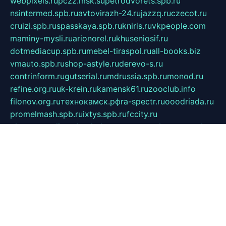
webpixels.ru
pczz.msk.su
petrodvorets.spb.ru
nsintermed.spb.ru
avtovirazh-24.ru
jazzq.ru
czecot.ru
cruizi.spb.ru
spasskaya.spb.ru
kniris.ru
vkpeople.com
maminy-mysli.ru
arionorel.ru
khuseniosif.ru
dotmediacup.spb.ru
mebel-tiraspol.ru
all-books.biz
vmauto.spb.ru
shop-astyle.ru
derevo-s.ru
contrinform.ru
gutserial.ru
mdrussia.spb.ru
monod.ru
refine.org.ru
uk-krein.ru
kamensk61.ru
zooclub.info
filonov.org.ru
технокамск.рф
ra-spectr.ru
ooodriada.ru
promelmash.spb.ru
ixtys.spb.ru
fccity.ru
glamourstudio.spb.ru
kola-nature.org
spbmaster.spb.ru
musicoutlet.ru
china.msk.ru
bulldog.su
grimm-online.ru
outlander.net.ru
maga.spb.ru
anime-sell.ru
keseloy.ru
газприборсервис.рф
karmin.spb.ru
shekswood.ru
tischlermebel.ru
automall66.ru
mag-vladimir.ru
yardbar.ru
kiwitour.spb.ru
indesign.com.ru
freestylemebel.ru
bany-samara.ru
rsei.ru
naidisvoyput.ru
mgsn-invest.ru
ipkamerasannce.ru