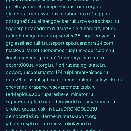
proekciyamebel.ru
imper-finans.ru
rim.org.ru
glamourai.ru
brassminus.ru
zabor-pro.ru
ftn.pp.ru
dorogoe58.ru
laimengpacker.ru
kuzova-zapchasti.ru
sageerp.ru
taxodrom.ru
dsrazvitie.ru
hardcity.net.ru
ratinghomegames.ru
topservice25.ru
gubernyan.ru
gtglasslined.ru
ii4.ru
tssport.spb.ru
andorra24.com
blackwallstreet.ru
oboimos.ru
optim-doors.com.ru
ikuch.ru
nycr.org.ru
npa21.ru
vremya-ch.spb.ru
desert000.ru
ivtorgi.ru
ifiori.ru
catalog-statei.ru
dcv.org.ru
spetsmaster174.ru
ipkameryhiseeu.ru
dum26.ru
ruspol.spb.ru
fr-opendp.ru
kam-solnyshko.ru
cheyenne-arapaho.ru
sevzapmetal.spb.ru
ted-lapidus.spb.ru
parasite-eliminator.ru
sigma-complete.ru
modernworld.ru
dama-moda.ru
eholot-group.ru
sk-nvkz.ru
DRONGOLD.RU
democratia2.ru
i-farmer.ru
mass-sport.org
jablonex.spb.ru
bookmess.ru
linkword.ru
refineua.com.ru
cs-spec.net.ru
altay-mebel.ru