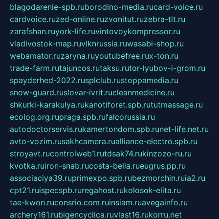
blagodarenie-spb.ru
borodino-media.ru
card-voice.ru
cardvoice.ru
zed-online.ru
zvonitut.ru
zebra-tlt.ru
zarafshan.ru
york-life.ru
vintovoykompressor.ru
vladivostok-map.ru
vlknrussia.ru
wasabi-shop.ru
webamator.ru
zaryna.ru
youtubefree.ru
x-ton.ru
trade-farm.ru
tajuncos.ru
taksu.ru
tor-lyubov-i-grom.ru
spayderhed-2022.ru
splclub.ru
stoppamedia.ru
snow-guard.ru
slovar-ivrit.ru
cleanmedicine.ru
shkurki-karakulya.ru
kanotiforet.spb.ru
tutmassage.ru
ecolog.org.ru
praga.spb.ru
falcorussia.ru
autodoctorservis.ru
kamertondom.spb.ru
net-life.net.ru
avto-vozim.ru
sakhcamera.ru
alliance-electro.spb.ru
stroyavt.ru
controlweb1.ru
tdsak74.ru
kinzozo-ru.ru
kvotka.ru
iron-snab.ru
costa-bella.ru
eugrus.pp.ru
associaciya39.ru
primexpo.spb.ru
bezmorchin.ru
ia2.ru
cpt21.ru
ispecspb.ru
regahost.ru
kolosok-elita.ru
tae-kwon.ru
consrio.com.ru
insiam.ru
avegainfo.ru
archery161.ru
bigencyclica.ru
vlast16.ru
korru.net