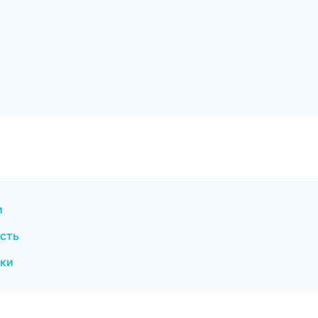
и
сть
ски