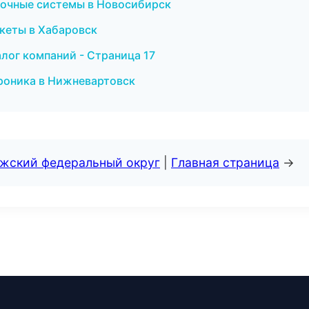
лочные системы в Новосибирск
екеты в Хабаровск
лог компаний - Страница 17
ктроника в Нижневартовск
лжский федеральный округ
|
Главная страница
→