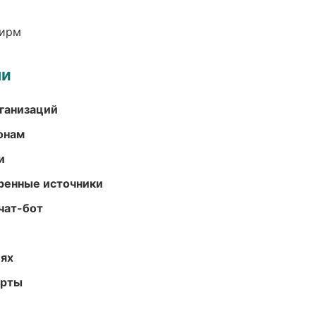
фирм
ми
ганизаций
онам
и
еренные источники
чат-бот
иях
арты