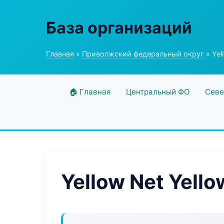
База организаций
Главная
»
Приволжский федеральный округ
» Yel
🏠 Главная
Центральный ФО
Севе
Yellow Net Yello