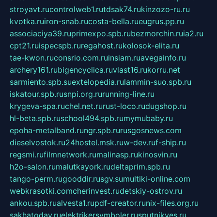
stroyavt.ru
controlweb1.ru
tdsak74.ru
kinzozo-ru.ru
kvotka.ru
iron-snab.ru
costa-bella.ru
eugrus.pp.ru
associaciya39.ru
primexpo.spb.ru
bezmorchin.ru
ia2.ru
cpt21.ru
ispecspb.ru
regahost.ru
kolosok-elita.ru
tae-kwon.ru
consrio.com.ru
insiam.ru
avegainfo.ru
archery161.ru
bigencyclica.ru
vlast16.ru
korru.net
sarmiento.spb.su
extelopedia.ru
lammin-suo.spb.ru
iskatour.spb.ru
snpi.org.ru
running-line.ru
krygeva-spa.ru
chel.net.ru
rust-loco.ru
dugshop.ru
hl-beta.spb.ru
school494.spb.ru
mymubaby.ru
epoha-metalband.ru
ngr.spb.ru
rusgosnews.com
dieselvostok.ru
24hostel.msk.ru
w-dev.ru
f-ship.ru
regsmi.ru
filmnetwork.ru
malinasp.ru
kinosvin.ru
h2o-salon.ru
malutkayork.ru
deltaprim.spb.ru
tango-perm.ru
gooddir.ru
sgv.su
multiki-online.com
webkrasotki.com
cherinvest.ru
detskiy-ostrov.ru
ankou.spb.ru
alvesta1.ru
pdf-creator.ru
nix-files.org.ru
sakhatoday.ru
elektrikersymboler.ru
sputnikyes.ru