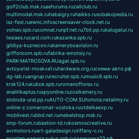
golf2club.msk.ru
aeforums.ru
zallclub.ru
multimodal.msk.ru
habaigry.ru
haikko.ru
sobakopedia.ru
isz-fest.ru
ewnc.info
screensaver-clock.net.ru
volnav.spb.ru
comnat.ru
npf.net.ru
7bit.pp.ru
kalugatur.ru
tesiaes.ru
card.com.ru
kazanka.spb.ru
gildiya-kuznecov.ru
kameryboavision.ru
griffoncom.spb.ru
fabrika-emotsiy.ru
PARK-MATROSOVA.RU
agat.spb.ru
avtoyurist-moskva1.ru
hardware.org.ru
схема-авто.рф
dg-lab.ru
angrup.ru
recruiter.spb.ru
music8.spb.ru
krsk124.ru
kubok.spb.ru
romanofforex.ru
analitikaplus.ru
spyonline.ru
zosikamery.ru
sloboda-ural.pp.ru
AUTO-COM.SU
hohota.net
alimy.ru
online-z.com
aromat-vostoka.ru
otdelkaexp.ru
mobilvest.ru
bbd.net.ru
mebelshop.msk.ru
smp-forum.ru
bastion-td.ru
kosmoscreative.ru
avrmotors.ru
art-galadesign.ru
tiffany-c.ru
ecostep-samara.ru
d-p.spb.ru
галактика73.рф