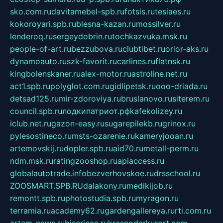
sko.com.ru
davitamebel-spb.ru
fotsis.ru
tesiaes.ru
kokoroyari.spb.ru
blesna-kazan.ru
mossilver.ru
lenderoq.ru
sergeydobrin.ru
tochkazvuka.msk.ru
people-of-art.ru
bezzubova.ru
clubtibet.ru
orior-aks.ru
dynamoauto.ru
szk-favorit.ru
carlines.ru
flatnsk.ru
kingbolenskaner.ru
alex-motor.ru
astroline.net.ru
act1.spb.ru
polyglot.com.ru
gidlipetsk.ru
ooo-driada.ru
detsad125.ru
mir-zdoroviya.ru
bruslanovo.ru
siterem.ru
council.spb.ru
лодкипатриот.рф
kafekolizey.ru
iclub.net.ru
gazon-easy.ru
sugarepilekb.ru
grinox.ru
pylesostineco.ru
msts-ozarenie.ru
kameryjooan.ru
artemovskij.ru
dopler.spb.ru
aid70.ru
metall-perm.ru
ndm.msk.ru
ratingzooshop.ru
apiaccess.ru
globalautotrade.info
bezverhovskoe.ru
drsschool.ru
ZOOSMART.SPB.RU
dalakony.ru
medikijob.ru
remontt.spb.ru
photostudia.spb.ru
myragon.ru
terramia.ru
academy62.ru
gardengallereya.ru
rti.com.ru