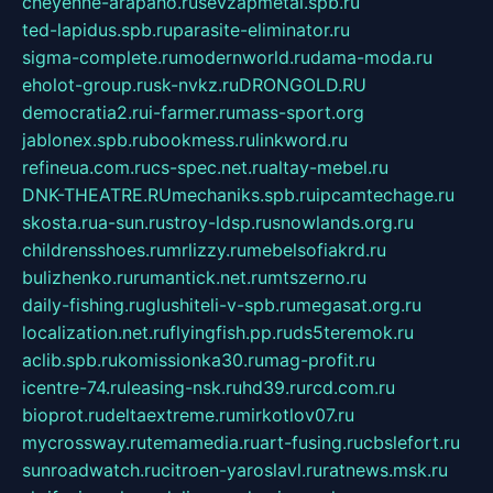
cheyenne-arapaho.ru
sevzapmetal.spb.ru
ted-lapidus.spb.ru
parasite-eliminator.ru
sigma-complete.ru
modernworld.ru
dama-moda.ru
eholot-group.ru
sk-nvkz.ru
DRONGOLD.RU
democratia2.ru
i-farmer.ru
mass-sport.org
jablonex.spb.ru
bookmess.ru
linkword.ru
refineua.com.ru
cs-spec.net.ru
altay-mebel.ru
DNK-THEATRE.RU
mechaniks.spb.ru
ipcamtechage.ru
skosta.ru
a-sun.ru
stroy-ldsp.ru
snowlands.org.ru
childrensshoes.ru
mrlizzy.ru
mebelsofiakrd.ru
bulizhenko.ru
rumantick.net.ru
mtszerno.ru
daily-fishing.ru
glushiteli-v-spb.ru
megasat.org.ru
localization.net.ru
flyingfish.pp.ru
ds5teremok.ru
aclib.spb.ru
komissionka30.ru
mag-profit.ru
icentre-74.ru
leasing-nsk.ru
hd39.ru
rcd.com.ru
bioprot.ru
deltaextreme.ru
mirkotlov07.ru
mycrossway.ru
temamedia.ru
art-fusing.ru
cbslefort.ru
sunroadwatch.ru
citroen-yaroslavl.ru
ratnews.msk.ru