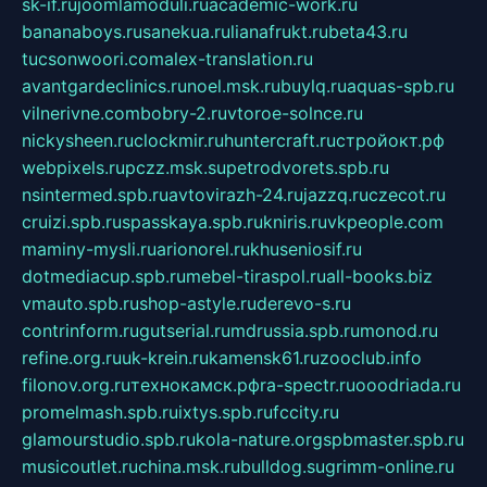
sk-if.ru
joomlamoduli.ru
academic-work.ru
bananaboys.ru
sanekua.ru
lianafrukt.ru
beta43.ru
tucsonwoori.com
alex-translation.ru
avantgardeclinics.ru
noel.msk.ru
buylq.ru
aquas-spb.ru
vilnerivne.com
bobry-2.ru
vtoroe-solnce.ru
nickysheen.ru
clockmir.ru
huntercraft.ru
стройокт.рф
webpixels.ru
pczz.msk.su
petrodvorets.spb.ru
nsintermed.spb.ru
avtovirazh-24.ru
jazzq.ru
czecot.ru
cruizi.spb.ru
spasskaya.spb.ru
kniris.ru
vkpeople.com
maminy-mysli.ru
arionorel.ru
khuseniosif.ru
dotmediacup.spb.ru
mebel-tiraspol.ru
all-books.biz
vmauto.spb.ru
shop-astyle.ru
derevo-s.ru
contrinform.ru
gutserial.ru
mdrussia.spb.ru
monod.ru
refine.org.ru
uk-krein.ru
kamensk61.ru
zooclub.info
filonov.org.ru
технокамск.рф
ra-spectr.ru
ooodriada.ru
promelmash.spb.ru
ixtys.spb.ru
fccity.ru
glamourstudio.spb.ru
kola-nature.org
spbmaster.spb.ru
musicoutlet.ru
china.msk.ru
bulldog.su
grimm-online.ru