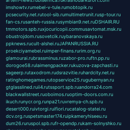
artem-news.ru
biserinca.ru
krasnodarkurort.com
imshowtv.ru
mebel-v-tule.ru
mobtopik.ru
pcsecurity.net.ru
tool-sib.ru
multimetrunit.ru
sp-tour.ru
fan-cs.ru
santeh-russia.ru
symbian9.net.ru
DSHAIR.RU
tmmotors.spb.ru
xjocuricopii.com
musavtomat.msk.ru
obustrojdom.ru
sovetcik.ru
ybaranovskaya.ru
ppknews.ru
cult-alshei.ru
JAPANRUSSIA.RU
proekciyamebel.ru
imper-finans.ru
rim.org.ru
glamourai.ru
brassminus.ru
zabor-pro.ru
ftn.pp.ru
dorogoe58.ru
laimengpacker.ru
kuzova-zapchasti.ru
sageerp.ru
taxodrom.ru
dsrazvitie.ru
hardcity.net.ru
ratinghomegames.ru
topservice25.ru
gubernyan.ru
gtglasslined.ru
ii4.ru
tssport.spb.ru
andorra24.com
blackwallstreet.ru
oboimos.ru
optim-doors.com.ru
ikuch.ru
nycr.org.ru
npa21.ru
vremya-ch.spb.ru
desert000.ru
ivtorgi.ru
ifiori.ru
catalog-statei.ru
dcv.org.ru
spetsmaster174.ru
ipkameryhiseeu.ru
dum26.ru
ruspol.spb.ru
fr-opendp.ru
kam-solnyshko.ru