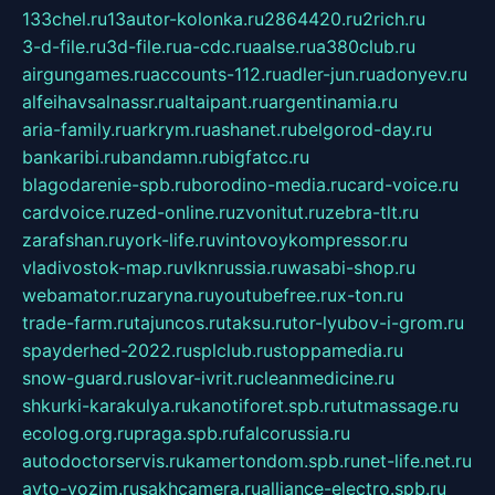
133chel.ru
13autor-kolonka.ru
2864420.ru
2rich.ru
3-d-file.ru
3d-file.ru
a-cdc.ru
aalse.ru
a380club.ru
airgungames.ru
accounts-112.ru
adler-jun.ru
adonyev.ru
alfeihavsalnassr.ru
altaipant.ru
argentinamia.ru
aria-family.ru
arkrym.ru
ashanet.ru
belgorod-day.ru
bankaribi.ru
bandamn.ru
bigfatcc.ru
blagodarenie-spb.ru
borodino-media.ru
card-voice.ru
cardvoice.ru
zed-online.ru
zvonitut.ru
zebra-tlt.ru
zarafshan.ru
york-life.ru
vintovoykompressor.ru
vladivostok-map.ru
vlknrussia.ru
wasabi-shop.ru
webamator.ru
zaryna.ru
youtubefree.ru
x-ton.ru
trade-farm.ru
tajuncos.ru
taksu.ru
tor-lyubov-i-grom.ru
spayderhed-2022.ru
splclub.ru
stoppamedia.ru
snow-guard.ru
slovar-ivrit.ru
cleanmedicine.ru
shkurki-karakulya.ru
kanotiforet.spb.ru
tutmassage.ru
ecolog.org.ru
praga.spb.ru
falcorussia.ru
autodoctorservis.ru
kamertondom.spb.ru
net-life.net.ru
avto-vozim.ru
sakhcamera.ru
alliance-electro.spb.ru