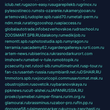
iclub.net.ru
gazon-easy.ru
sugarepilekb.ru
grinox.ru
pylesostineco.ru
msts-ozarenie.ru
kameryjooan.ru
artemovskij.ru
dopler.spb.ru
aid70.ru
metall-perm.ru
ndm.msk.ru
ratingzooshop.ru
apiaccess.ru
globalautotrade.info
bezverhovskoe.ru
drsschool.ru
ZOOSMART.SPB.RU
dalakony.ru
medikijob.ru
remontt.spb.ru
photostudia.spb.ru
myragon.ru
terramia.ru
academy62.ru
gardengallereya.ru
rti.com.ru
artem-news.ru
biserinca.ru
krasnodarkurort.com
imshowtv.ru
mebel-v-tule.ru
mobtopik.ru
pcsecurity.net.ru
tool-sib.ru
multimetrunit.ru
sp-tour.ru
fan-cs.ru
santeh-russia.ru
symbian9.net.ru
DSHAIR.RU
tmmotors.spb.ru
xjocuricopii.com
musavtomat.msk.ru
obustrojdom.ru
sovetcik.ru
ybaranovskaya.ru
ppknews.ru
cult-alshei.ru
JAPANRUSSIA.RU
proekciyamebel.ru
imper-finans.ru
rim.org.ru
glamourai.ru
brassminus.ru
zabor-pro.ru
ftn.pp.ru
dorogoe58.ru
laimengpacker.ru
kuzova-zapchasti.ru