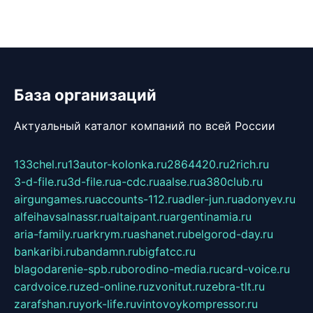
База организаций
Актуальный каталог компаний по всей России
133chel.ru
13autor-kolonka.ru
2864420.ru
2rich.ru
3-d-file.ru
3d-file.ru
a-cdc.ru
aalse.ru
a380club.ru
airgungames.ru
accounts-112.ru
adler-jun.ru
adonyev.ru
alfeihavsalnassr.ru
altaipant.ru
argentinamia.ru
aria-family.ru
arkrym.ru
ashanet.ru
belgorod-day.ru
bankaribi.ru
bandamn.ru
bigfatcc.ru
blagodarenie-spb.ru
borodino-media.ru
card-voice.ru
cardvoice.ru
zed-online.ru
zvonitut.ru
zebra-tlt.ru
zarafshan.ru
york-life.ru
vintovoykompressor.ru