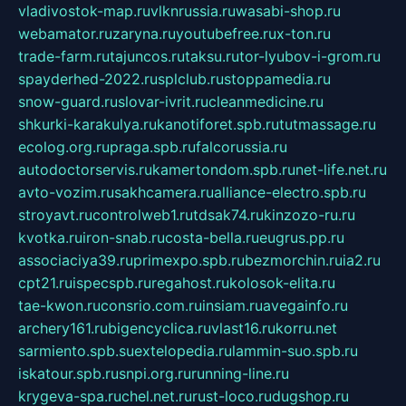
vladivostok-map.ru
vlknrussia.ru
wasabi-shop.ru
webamator.ru
zaryna.ru
youtubefree.ru
x-ton.ru
trade-farm.ru
tajuncos.ru
taksu.ru
tor-lyubov-i-grom.ru
spayderhed-2022.ru
splclub.ru
stoppamedia.ru
snow-guard.ru
slovar-ivrit.ru
cleanmedicine.ru
shkurki-karakulya.ru
kanotiforet.spb.ru
tutmassage.ru
ecolog.org.ru
praga.spb.ru
falcorussia.ru
autodoctorservis.ru
kamertondom.spb.ru
net-life.net.ru
avto-vozim.ru
sakhcamera.ru
alliance-electro.spb.ru
stroyavt.ru
controlweb1.ru
tdsak74.ru
kinzozo-ru.ru
kvotka.ru
iron-snab.ru
costa-bella.ru
eugrus.pp.ru
associaciya39.ru
primexpo.spb.ru
bezmorchin.ru
ia2.ru
cpt21.ru
ispecspb.ru
regahost.ru
kolosok-elita.ru
tae-kwon.ru
consrio.com.ru
insiam.ru
avegainfo.ru
archery161.ru
bigencyclica.ru
vlast16.ru
korru.net
sarmiento.spb.su
extelopedia.ru
lammin-suo.spb.ru
iskatour.spb.ru
snpi.org.ru
running-line.ru
krygeva-spa.ru
chel.net.ru
rust-loco.ru
dugshop.ru