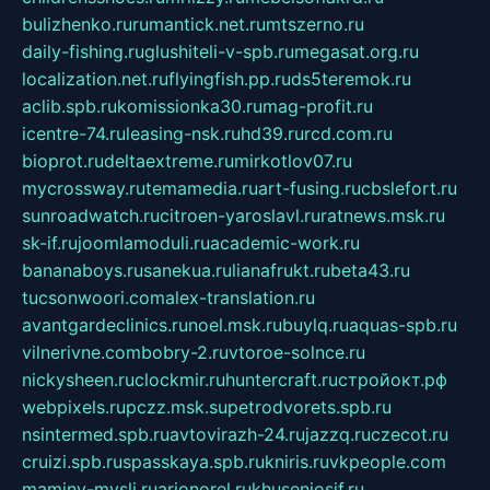
bulizhenko.ru
rumantick.net.ru
mtszerno.ru
daily-fishing.ru
glushiteli-v-spb.ru
megasat.org.ru
localization.net.ru
flyingfish.pp.ru
ds5teremok.ru
aclib.spb.ru
komissionka30.ru
mag-profit.ru
icentre-74.ru
leasing-nsk.ru
hd39.ru
rcd.com.ru
bioprot.ru
deltaextreme.ru
mirkotlov07.ru
mycrossway.ru
temamedia.ru
art-fusing.ru
cbslefort.ru
sunroadwatch.ru
citroen-yaroslavl.ru
ratnews.msk.ru
sk-if.ru
joomlamoduli.ru
academic-work.ru
bananaboys.ru
sanekua.ru
lianafrukt.ru
beta43.ru
tucsonwoori.com
alex-translation.ru
avantgardeclinics.ru
noel.msk.ru
buylq.ru
aquas-spb.ru
vilnerivne.com
bobry-2.ru
vtoroe-solnce.ru
nickysheen.ru
clockmir.ru
huntercraft.ru
стройокт.рф
webpixels.ru
pczz.msk.su
petrodvorets.spb.ru
nsintermed.spb.ru
avtovirazh-24.ru
jazzq.ru
czecot.ru
cruizi.spb.ru
spasskaya.spb.ru
kniris.ru
vkpeople.com
maminy-mysli.ru
arionorel.ru
khuseniosif.ru