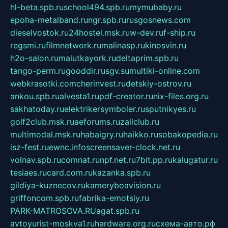
hl-beta.spb.ru
school494.spb.ru
mymubaby.ru
epoha-metalband.ru
ngr.spb.ru
rusgosnews.com
dieselvostok.ru
24hostel.msk.ru
w-dev.ru
f-ship.ru
regsmi.ru
filmnetwork.ru
malinasp.ru
kinosvin.ru
h2o-salon.ru
malutkayork.ru
deltaprim.spb.ru
tango-perm.ru
gooddir.ru
sgv.su
multiki-online.com
webkrasotki.com
cherinvest.ru
detskiy-ostrov.ru
ankou.spb.ru
alvesta1.ru
pdf-creator.ru
nix-files.org.ru
sakhatoday.ru
elektrikersymboler.ru
sputnikyes.ru
golf2club.msk.ru
aeforums.ru
zallclub.ru
multimodal.msk.ru
habaigry.ru
haikko.ru
sobakopedia.ru
isz-fest.ru
ewnc.info
screensaver-clock.net.ru
volnav.spb.ru
comnat.ru
npf.net.ru
7bit.pp.ru
kalugatur.ru
tesiaes.ru
card.com.ru
kazanka.spb.ru
gildiya-kuznecov.ru
kameryboavision.ru
griffoncom.spb.ru
fabrika-emotsiy.ru
PARK-MATROSOVA.RU
agat.spb.ru
avtoyurist-moskva1.ru
hardware.org.ru
схема-авто.рф