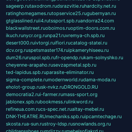
sageerp.ru
taxodrom.ru
dsrazvitie.ru
hardcity.net.ru
ratinghomegames.ru
topservice25.ru
gubernyan.ru
gtglasslined.ru
ii4.ru
tssport.spb.ru
andorra24.com
blackwallstreet.ru
oboimos.ru
optim-doors.com.ru
ikuch.ru
nycr.org.ru
npa21.ru
vremya-ch.spb.ru
desert000.ru
ivtorgi.ru
ifiori.ru
catalog-statei.ru
dcv.org.ru
spetsmaster174.ru
ipkameryhiseeu.ru
dum26.ru
ruspol.spb.ru
fr-opendp.ru
kam-solnyshko.ru
cheyenne-arapaho.ru
sevzapmetal.spb.ru
ted-lapidus.spb.ru
parasite-eliminator.ru
sigma-complete.ru
modernworld.ru
dama-moda.ru
eholot-group.ru
sk-nvkz.ru
DRONGOLD.RU
democratia2.ru
i-farmer.ru
mass-sport.org
jablonex.spb.ru
bookmess.ru
linkword.ru
refineua.com.ru
cs-spec.net.ru
altay-mebel.ru
DNK-THEATRE.RU
mechaniks.spb.ru
ipcamtechage.ru
skosta.ru
a-sun.ru
stroy-ldsp.ru
snowlands.org.ru
childrensshoes.ru
mrlizzy.ru
mebelsofiakrd.ru