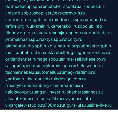
dotmediacup.spb.ru
mebel-tiraspol.ru
all-books.biz
vmauto.spb.ru
shop-astyle.ru
derevo-s.ru
contrinform.ru
gutserial.ru
mdrussia.spb.ru
monod.ru
refine.org.ru
uk-krein.ru
kamensk61.ru
zooclub.info
filonov.org.ru
технокамск.рф
ra-spectr.ru
ooodriada.ru
promelmash.spb.ru
ixtys.spb.ru
fccity.ru
glamourstudio.spb.ru
kola-nature.org
spbmaster.spb.ru
musicoutlet.ru
china.msk.ru
bulldog.su
grimm-online.ru
outlander.net.ru
maga.spb.ru
anime-sell.ru
keseloy.ru
газприборсервис.рф
karmin.spb.ru
shekswood.ru
tischlermebel.ru
automall66.ru
mag-vladimir.ru
yardbar.ru
kiwitour.spb.ru
indesign.com.ru
freestylemebel.ru
bany-samara.ru
rsei.ru
naidisvoyput.ru
mgsn-invest.ru
ipkamerasannce.ru
alicante-house.ru
ibelka74.ru
cozyhouse.info
vlkargalev-studio.ru
700mb.ru
figura-ufa.ru
alina-live.ru
belarusiannews.ru
womenknow.ru
dos-vniimk.ru