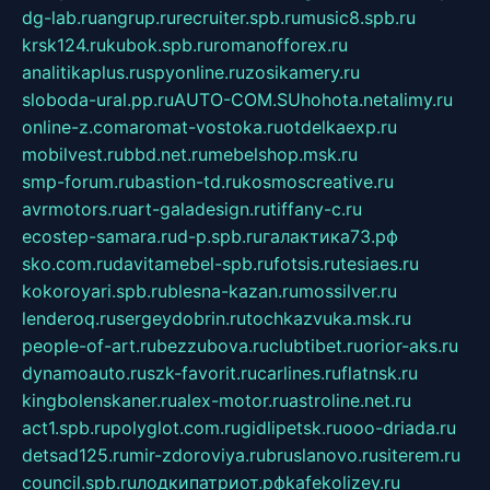
dg-lab.ru
angrup.ru
recruiter.spb.ru
music8.spb.ru
krsk124.ru
kubok.spb.ru
romanofforex.ru
analitikaplus.ru
spyonline.ru
zosikamery.ru
sloboda-ural.pp.ru
AUTO-COM.SU
hohota.net
alimy.ru
online-z.com
aromat-vostoka.ru
otdelkaexp.ru
mobilvest.ru
bbd.net.ru
mebelshop.msk.ru
smp-forum.ru
bastion-td.ru
kosmoscreative.ru
avrmotors.ru
art-galadesign.ru
tiffany-c.ru
ecostep-samara.ru
d-p.spb.ru
галактика73.рф
sko.com.ru
davitamebel-spb.ru
fotsis.ru
tesiaes.ru
kokoroyari.spb.ru
blesna-kazan.ru
mossilver.ru
lenderoq.ru
sergeydobrin.ru
tochkazvuka.msk.ru
people-of-art.ru
bezzubova.ru
clubtibet.ru
orior-aks.ru
dynamoauto.ru
szk-favorit.ru
carlines.ru
flatnsk.ru
kingbolenskaner.ru
alex-motor.ru
astroline.net.ru
act1.spb.ru
polyglot.com.ru
gidlipetsk.ru
ooo-driada.ru
detsad125.ru
mir-zdoroviya.ru
bruslanovo.ru
siterem.ru
council.spb.ru
лодкипатриот.рф
kafekolizey.ru