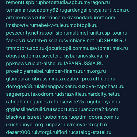
remontt.spb.ru
photostudia.spb.ru
myragon.ru
terramia.ru
academy62.ru
gardengallereya.ru
rti.com.ru
artem-news.ru
biserinca.ru
krasnodarkurort.com
imshowtv.ru
mebel-v-tule.ru
mobtopik.ru
pcsecurity.net.ru
tool-sib.ru
multimetrunit.ru
sp-tour.ru
fan-cs.ru
santeh-russia.ru
symbian9.net.ru
DSHAIR.RU
tmmotors.spb.ru
xjocuricopii.com
musavtomat.msk.ru
obustrojdom.ru
sovetcik.ru
ybaranovskaya.ru
ppknews.ru
cult-alshei.ru
JAPANRUSSIA.RU
proekciyamebel.ru
imper-finans.ru
rim.org.ru
glamourai.ru
brassminus.ru
zabor-pro.ru
ftn.pp.ru
dorogoe58.ru
laimengpacker.ru
kuzova-zapchasti.ru
sageerp.ru
taxodrom.ru
dsrazvitie.ru
hardcity.net.ru
ratinghomegames.ru
topservice25.ru
gubernyan.ru
gtglasslined.ru
ii4.ru
tssport.spb.ru
andorra24.com
blackwallstreet.ru
oboimos.ru
optim-doors.com.ru
ikuch.ru
nycr.org.ru
npa21.ru
vremya-ch.spb.ru
desert000.ru
ivtorgi.ru
ifiori.ru
catalog-statei.ru