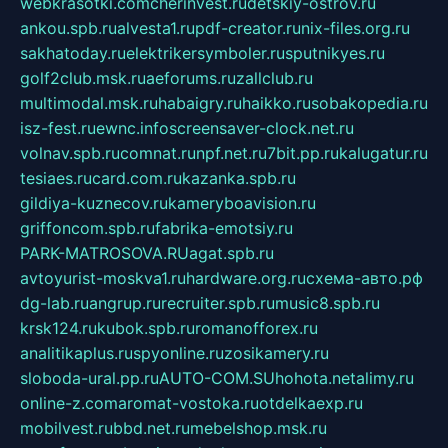
webkrasotki.com
cherinvest.ru
detskiy-ostrov.ru
ankou.spb.ru
alvesta1.ru
pdf-creator.ru
nix-files.org.ru
sakhatoday.ru
elektrikersymboler.ru
sputnikyes.ru
golf2club.msk.ru
aeforums.ru
zallclub.ru
multimodal.msk.ru
habaigry.ru
haikko.ru
sobakopedia.ru
isz-fest.ru
ewnc.info
screensaver-clock.net.ru
volnav.spb.ru
comnat.ru
npf.net.ru
7bit.pp.ru
kalugatur.ru
tesiaes.ru
card.com.ru
kazanka.spb.ru
gildiya-kuznecov.ru
kameryboavision.ru
griffoncom.spb.ru
fabrika-emotsiy.ru
PARK-MATROSOVA.RU
agat.spb.ru
avtoyurist-moskva1.ru
hardware.org.ru
схема-авто.рф
dg-lab.ru
angrup.ru
recruiter.spb.ru
music8.spb.ru
krsk124.ru
kubok.spb.ru
romanofforex.ru
analitikaplus.ru
spyonline.ru
zosikamery.ru
sloboda-ural.pp.ru
AUTO-COM.SU
hohota.net
alimy.ru
online-z.com
aromat-vostoka.ru
otdelkaexp.ru
mobilvest.ru
bbd.net.ru
mebelshop.msk.ru