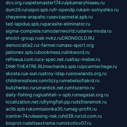
dcv.org.ru
spetsmaster174.ru
ipkameryhiseeu.ru
dum26.ru
ruspol.spb.ru
fr-opendp.ru
kam-solnyshko.ru
cheyenne-arapaho.ru
sevzapmetal.spb.ru
ted-lapidus.spb.ru
parasite-eliminator.ru
sigma-complete.ru
modernworld.ru
dama-moda.ru
eholot-group.ru
sk-nvkz.ru
DRONGOLD.RU
democratia2.ru
i-farmer.ru
mass-sport.org
jablonex.spb.ru
bookmess.ru
linkword.ru
refineua.com.ru
cs-spec.net.ru
altay-mebel.ru
DNK-THEATRE.RU
mechaniks.spb.ru
ipcamtechage.ru
skosta.ru
a-sun.ru
stroy-ldsp.ru
snowlands.org.ru
childrensshoes.ru
mrlizzy.ru
mebelsofiakrd.ru
bulizhenko.ru
rumantick.net.ru
mtszerno.ru
daily-fishing.ru
glushiteli-v-spb.ru
megasat.org.ru
localization.net.ru
flyingfish.pp.ru
ds5teremok.ru
aclib.spb.ru
komissionka30.ru
mag-profit.ru
icentre-74.ru
leasing-nsk.ru
hd39.ru
rcd.com.ru
bioprot.ru
deltaextreme.ru
mirkotlov07.ru