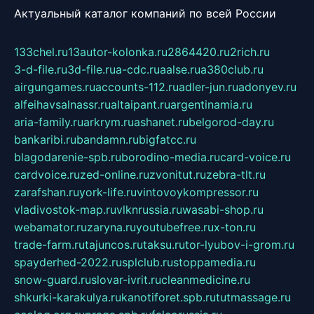
Актуальный каталог компаний по всей России
133chel.ru
13autor-kolonka.ru
2864420.ru
2rich.ru
3-d-file.ru
3d-file.ru
a-cdc.ru
aalse.ru
a380club.ru
airgungames.ru
accounts-112.ru
adler-jun.ru
adonyev.ru
alfeihavsalnassr.ru
altaipant.ru
argentinamia.ru
aria-family.ru
arkrym.ru
ashanet.ru
belgorod-day.ru
bankaribi.ru
bandamn.ru
bigfatcc.ru
blagodarenie-spb.ru
borodino-media.ru
card-voice.ru
cardvoice.ru
zed-online.ru
zvonitut.ru
zebra-tlt.ru
zarafshan.ru
york-life.ru
vintovoykompressor.ru
vladivostok-map.ru
vlknrussia.ru
wasabi-shop.ru
webamator.ru
zaryna.ru
youtubefree.ru
x-ton.ru
trade-farm.ru
tajuncos.ru
taksu.ru
tor-lyubov-i-grom.ru
spayderhed-2022.ru
splclub.ru
stoppamedia.ru
snow-guard.ru
slovar-ivrit.ru
cleanmedicine.ru
shkurki-karakulya.ru
kanotiforet.spb.ru
tutmassage.ru