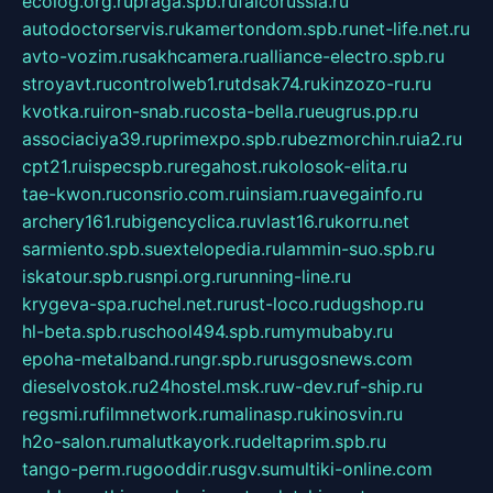
ecolog.org.ru
praga.spb.ru
falcorussia.ru
autodoctorservis.ru
kamertondom.spb.ru
net-life.net.ru
avto-vozim.ru
sakhcamera.ru
alliance-electro.spb.ru
stroyavt.ru
controlweb1.ru
tdsak74.ru
kinzozo-ru.ru
kvotka.ru
iron-snab.ru
costa-bella.ru
eugrus.pp.ru
associaciya39.ru
primexpo.spb.ru
bezmorchin.ru
ia2.ru
cpt21.ru
ispecspb.ru
regahost.ru
kolosok-elita.ru
tae-kwon.ru
consrio.com.ru
insiam.ru
avegainfo.ru
archery161.ru
bigencyclica.ru
vlast16.ru
korru.net
sarmiento.spb.su
extelopedia.ru
lammin-suo.spb.ru
iskatour.spb.ru
snpi.org.ru
running-line.ru
krygeva-spa.ru
chel.net.ru
rust-loco.ru
dugshop.ru
hl-beta.spb.ru
school494.spb.ru
mymubaby.ru
epoha-metalband.ru
ngr.spb.ru
rusgosnews.com
dieselvostok.ru
24hostel.msk.ru
w-dev.ru
f-ship.ru
regsmi.ru
filmnetwork.ru
malinasp.ru
kinosvin.ru
h2o-salon.ru
malutkayork.ru
deltaprim.spb.ru
tango-perm.ru
gooddir.ru
sgv.su
multiki-online.com