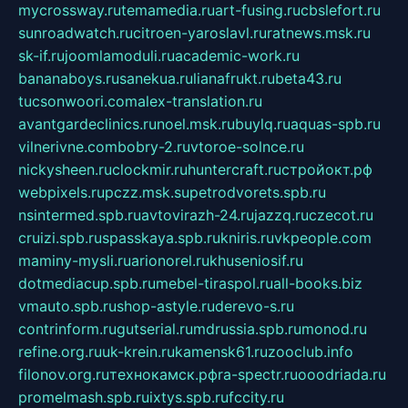
mycrossway.ru
temamedia.ru
art-fusing.ru
cbslefort.ru
sunroadwatch.ru
citroen-yaroslavl.ru
ratnews.msk.ru
sk-if.ru
joomlamoduli.ru
academic-work.ru
bananaboys.ru
sanekua.ru
lianafrukt.ru
beta43.ru
tucsonwoori.com
alex-translation.ru
avantgardeclinics.ru
noel.msk.ru
buylq.ru
aquas-spb.ru
vilnerivne.com
bobry-2.ru
vtoroe-solnce.ru
nickysheen.ru
clockmir.ru
huntercraft.ru
стройокт.рф
webpixels.ru
pczz.msk.su
petrodvorets.spb.ru
nsintermed.spb.ru
avtovirazh-24.ru
jazzq.ru
czecot.ru
cruizi.spb.ru
spasskaya.spb.ru
kniris.ru
vkpeople.com
maminy-mysli.ru
arionorel.ru
khuseniosif.ru
dotmediacup.spb.ru
mebel-tiraspol.ru
all-books.biz
vmauto.spb.ru
shop-astyle.ru
derevo-s.ru
contrinform.ru
gutserial.ru
mdrussia.spb.ru
monod.ru
refine.org.ru
uk-krein.ru
kamensk61.ru
zooclub.info
filonov.org.ru
технокамск.рф
ra-spectr.ru
ooodriada.ru
promelmash.spb.ru
ixtys.spb.ru
fccity.ru