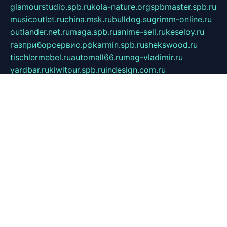
glamourstudio.spb.ru
kola-nature.org
spbmaster.spb.ru
musicoutlet.ru
china.msk.ru
bulldog.su
grimm-online.ru
outlander.net.ru
maga.spb.ru
anime-sell.ru
keseloy.ru
газприборсервис.рф
karmin.spb.ru
shekswood.ru
tischlermebel.ru
automall66.ru
mag-vladimir.ru
yardbar.ru
kiwitour.spb.ru
indesign.com.ru
freestylemebel.ru
bany-samara.ru
rsei.ru
naidisvoyput.ru
mgsn-invest.ru
ipkamerasannce.ru
alicante-house.ru
ibelka74.ru
cozyhouse.info
vlkargalev-studio.ru
700mb.ru
figura-ufa.ru
alina-live.ru
belarusiannews.ru
womenknow.ru
dos-vniimk.ru
sega.net.ru
dv.net.ru
phenomenonsofhistory.com
telesputnik.net.ru
wall.pp.ru
pylesosroidmi.ru
gtc-clan.ru
cligs.ru
bibikazap.ru
popova.org.ru
netwhistler.spb.ru
bellvil.ru
bonzon.ru
iss-vladik.ru
defiparis.net.ru
las-gryzas.ru
amku.ru
electednews.spb.ru
feather.org.ru
spar72.ru
tankiigri.ru
dominus.com.ru
ibtree.ru
sanykool.pp.ru
unixlib.org.ru