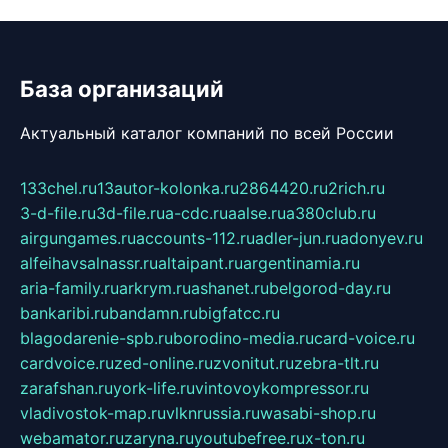
База организаций
Актуальный каталог компаний по всей России
133chel.ru
13autor-kolonka.ru
2864420.ru
2rich.ru
3-d-file.ru
3d-file.ru
a-cdc.ru
aalse.ru
a380club.ru
airgungames.ru
accounts-112.ru
adler-jun.ru
adonyev.ru
alfeihavsalnassr.ru
altaipant.ru
argentinamia.ru
aria-family.ru
arkrym.ru
ashanet.ru
belgorod-day.ru
bankaribi.ru
bandamn.ru
bigfatcc.ru
blagodarenie-spb.ru
borodino-media.ru
card-voice.ru
cardvoice.ru
zed-online.ru
zvonitut.ru
zebra-tlt.ru
zarafshan.ru
york-life.ru
vintovoykompressor.ru
vladivostok-map.ru
vlknrussia.ru
wasabi-shop.ru
webamator.ru
zaryna.ru
youtubefree.ru
x-ton.ru