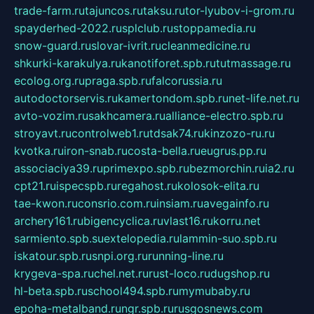
trade-farm.ru
tajuncos.ru
taksu.ru
tor-lyubov-i-grom.ru
spayderhed-2022.ru
splclub.ru
stoppamedia.ru
snow-guard.ru
slovar-ivrit.ru
cleanmedicine.ru
shkurki-karakulya.ru
kanotiforet.spb.ru
tutmassage.ru
ecolog.org.ru
praga.spb.ru
falcorussia.ru
autodoctorservis.ru
kamertondom.spb.ru
net-life.net.ru
avto-vozim.ru
sakhcamera.ru
alliance-electro.spb.ru
stroyavt.ru
controlweb1.ru
tdsak74.ru
kinzozo-ru.ru
kvotka.ru
iron-snab.ru
costa-bella.ru
eugrus.pp.ru
associaciya39.ru
primexpo.spb.ru
bezmorchin.ru
ia2.ru
cpt21.ru
ispecspb.ru
regahost.ru
kolosok-elita.ru
tae-kwon.ru
consrio.com.ru
insiam.ru
avegainfo.ru
archery161.ru
bigencyclica.ru
vlast16.ru
korru.net
sarmiento.spb.su
extelopedia.ru
lammin-suo.spb.ru
iskatour.spb.ru
snpi.org.ru
running-line.ru
krygeva-spa.ru
chel.net.ru
rust-loco.ru
dugshop.ru
hl-beta.spb.ru
school494.spb.ru
mymubaby.ru
epoha-metalband.ru
ngr.spb.ru
rusgosnews.com