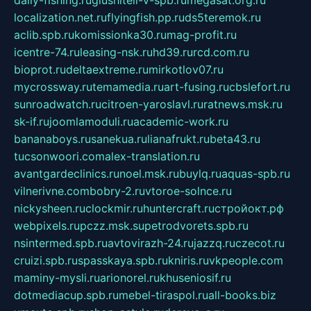
daily-fishing.ru
glushiteli-v-spb.ru
megasat.org.ru
localization.net.ru
flyingfish.pp.ru
ds5teremok.ru
aclib.spb.ru
komissionka30.ru
mag-profit.ru
icentre-74.ru
leasing-nsk.ru
hd39.ru
rcd.com.ru
bioprot.ru
deltaextreme.ru
mirkotlov07.ru
mycrossway.ru
temamedia.ru
art-fusing.ru
cbslefort.ru
sunroadwatch.ru
citroen-yaroslavl.ru
ratnews.msk.ru
sk-if.ru
joomlamoduli.ru
academic-work.ru
bananaboys.ru
sanekua.ru
lianafrukt.ru
beta43.ru
tucsonwoori.com
alex-translation.ru
avantgardeclinics.ru
noel.msk.ru
buylq.ru
aquas-spb.ru
vilnerivne.com
bobry-2.ru
vtoroe-solnce.ru
nickysheen.ru
clockmir.ru
huntercraft.ru
стройокт.рф
webpixels.ru
pczz.msk.su
petrodvorets.spb.ru
nsintermed.spb.ru
avtovirazh-24.ru
jazzq.ru
czecot.ru
cruizi.spb.ru
spasskaya.spb.ru
kniris.ru
vkpeople.com
maminy-mysli.ru
arionorel.ru
khuseniosif.ru
dotmediacup.spb.ru
mebel-tiraspol.ru
all-books.biz