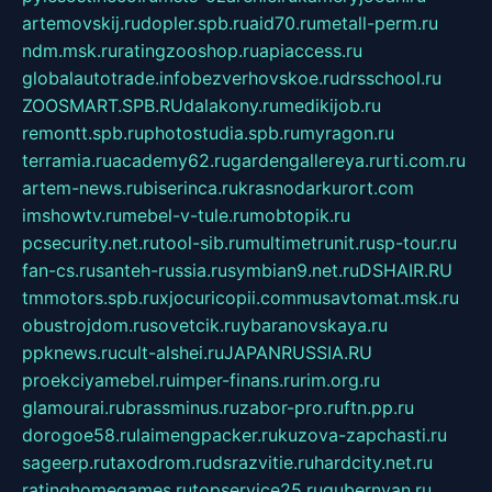
artemovskij.ru
dopler.spb.ru
aid70.ru
metall-perm.ru
ndm.msk.ru
ratingzooshop.ru
apiaccess.ru
globalautotrade.info
bezverhovskoe.ru
drsschool.ru
ZOOSMART.SPB.RU
dalakony.ru
medikijob.ru
remontt.spb.ru
photostudia.spb.ru
myragon.ru
terramia.ru
academy62.ru
gardengallereya.ru
rti.com.ru
artem-news.ru
biserinca.ru
krasnodarkurort.com
imshowtv.ru
mebel-v-tule.ru
mobtopik.ru
pcsecurity.net.ru
tool-sib.ru
multimetrunit.ru
sp-tour.ru
fan-cs.ru
santeh-russia.ru
symbian9.net.ru
DSHAIR.RU
tmmotors.spb.ru
xjocuricopii.com
musavtomat.msk.ru
obustrojdom.ru
sovetcik.ru
ybaranovskaya.ru
ppknews.ru
cult-alshei.ru
JAPANRUSSIA.RU
proekciyamebel.ru
imper-finans.ru
rim.org.ru
glamourai.ru
brassminus.ru
zabor-pro.ru
ftn.pp.ru
dorogoe58.ru
laimengpacker.ru
kuzova-zapchasti.ru
sageerp.ru
taxodrom.ru
dsrazvitie.ru
hardcity.net.ru
ratinghomegames.ru
topservice25.ru
gubernyan.ru