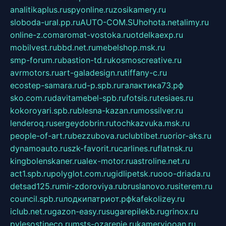
analitikaplus.ru
spyonline.ru
zosikamery.ru
sloboda-ural.pp.ru
AUTO-COM.SU
hohota.net
alimy.ru
online-z.com
aromat-vostoka.ru
otdelkaexp.ru
mobilvest.ru
bbd.net.ru
mebelshop.msk.ru
smp-forum.ru
bastion-td.ru
kosmoscreative.ru
avrmotors.ru
art-galadesign.ru
tiffany-c.ru
ecostep-samara.ru
d-p.spb.ru
галактика73.рф
sko.com.ru
davitamebel-spb.ru
fotsis.ru
tesiaes.ru
kokoroyari.spb.ru
blesna-kazan.ru
mossilver.ru
lenderoq.ru
sergeydobrin.ru
tochkazvuka.msk.ru
people-of-art.ru
bezzubova.ru
clubtibet.ru
orior-aks.ru
dynamoauto.ru
szk-favorit.ru
carlines.ru
flatnsk.ru
kingbolenskaner.ru
alex-motor.ru
astroline.net.ru
act1.spb.ru
polyglot.com.ru
gidlipetsk.ru
ooo-driada.ru
detsad125.ru
mir-zdoroviya.ru
bruslanovo.ru
siterem.ru
council.spb.ru
лодкипатриот.рф
kafekolizey.ru
iclub.net.ru
gazon-easy.ru
sugarepilekb.ru
grinox.ru
pylesostineco.ru
msts-ozarenie.ru
kameryjooan.ru