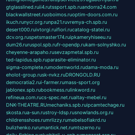
gtglasslined.ru
ii4.ru
tssport.spb.ru
andorra24.com
blackwallstreet.ru
oboimos.ru
optim-doors.com.ru
ikuch.ru
nycr.org.ru
npa21.ru
vremya-ch.spb.ru
desert000.ru
ivtorgi.ru
ifiori.ru
catalog-statei.ru
dcv.org.ru
spetsmaster174.ru
ipkameryhiseeu.ru
dum26.ru
ruspol.spb.ru
fr-opendp.ru
kam-solnyshko.ru
cheyenne-arapaho.ru
sevzapmetal.spb.ru
ted-lapidus.spb.ru
parasite-eliminator.ru
sigma-complete.ru
modernworld.ru
dama-moda.ru
eholot-group.ru
sk-nvkz.ru
DRONGOLD.RU
democratia2.ru
i-farmer.ru
mass-sport.org
jablonex.spb.ru
bookmess.ru
linkword.ru
refineua.com.ru
cs-spec.net.ru
altay-mebel.ru
DNK-THEATRE.RU
mechaniks.spb.ru
ipcamtechage.ru
skosta.ru
a-sun.ru
stroy-ldsp.ru
snowlands.org.ru
childrensshoes.ru
mrlizzy.ru
mebelsofiakrd.ru
bulizhenko.ru
rumantick.net.ru
mtszerno.ru