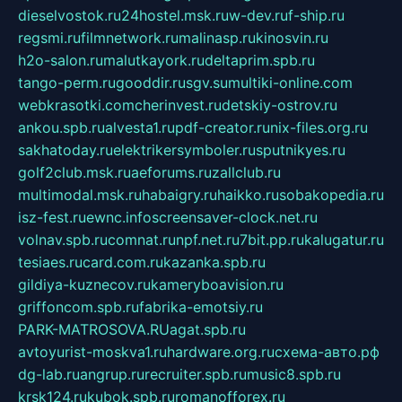
dieselvostok.ru
24hostel.msk.ru
w-dev.ru
f-ship.ru
regsmi.ru
filmnetwork.ru
malinasp.ru
kinosvin.ru
h2o-salon.ru
malutkayork.ru
deltaprim.spb.ru
tango-perm.ru
gooddir.ru
sgv.su
multiki-online.com
webkrasotki.com
cherinvest.ru
detskiy-ostrov.ru
ankou.spb.ru
alvesta1.ru
pdf-creator.ru
nix-files.org.ru
sakhatoday.ru
elektrikersymboler.ru
sputnikyes.ru
golf2club.msk.ru
aeforums.ru
zallclub.ru
multimodal.msk.ru
habaigry.ru
haikko.ru
sobakopedia.ru
isz-fest.ru
ewnc.info
screensaver-clock.net.ru
volnav.spb.ru
comnat.ru
npf.net.ru
7bit.pp.ru
kalugatur.ru
tesiaes.ru
card.com.ru
kazanka.spb.ru
gildiya-kuznecov.ru
kameryboavision.ru
griffoncom.spb.ru
fabrika-emotsiy.ru
PARK-MATROSOVA.RU
agat.spb.ru
avtoyurist-moskva1.ru
hardware.org.ru
схема-авто.рф
dg-lab.ru
angrup.ru
recruiter.spb.ru
music8.spb.ru
krsk124.ru
kubok.spb.ru
romanofforex.ru