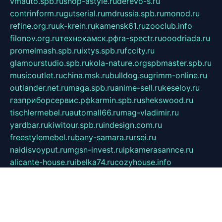
vmauto.spb.ru
shop-astyle.ru
derevo-s.ru
contrinform.ru
gutserial.ru
mdrussia.spb.ru
monod.ru
refine.org.ru
uk-krein.ru
kamensk61.ru
zooclub.info
filonov.org.ru
технокамск.рф
ra-spectr.ru
ooodriada.ru
promelmash.spb.ru
ixtys.spb.ru
fccity.ru
glamourstudio.spb.ru
kola-nature.org
spbmaster.spb.ru
musicoutlet.ru
china.msk.ru
bulldog.su
grimm-online.ru
outlander.net.ru
maga.spb.ru
anime-sell.ru
keseloy.ru
газприборсервис.рф
karmin.spb.ru
shekswood.ru
tischlermebel.ru
automall66.ru
mag-vladimir.ru
yardbar.ru
kiwitour.spb.ru
indesign.com.ru
freestylemebel.ru
bany-samara.ru
rsei.ru
naidisvoyput.ru
mgsn-invest.ru
ipkamerasannce.ru
alicante-house.ru
ibelka74.ru
cozyhouse.info
vlkargalev-studio.ru
700mb.ru
figura-ufa.ru
alina-live.ru
belarusiannews.ru
womenknow.ru
dos-vniimk.ru
sega.net.ru
dv.net.ru
phenomenonsofhistory.com
telesputnik.net.ru
wall.pp.ru
pylesosroidmi.ru