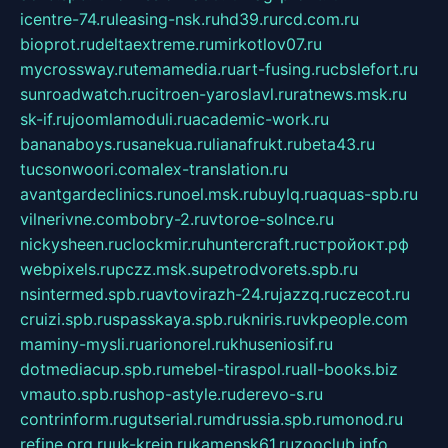
icentre-74.ru
leasing-nsk.ru
hd39.ru
rcd.com.ru
bioprot.ru
deltaextreme.ru
mirkotlov07.ru
mycrossway.ru
temamedia.ru
art-fusing.ru
cbslefort.ru
sunroadwatch.ru
citroen-yaroslavl.ru
ratnews.msk.ru
sk-if.ru
joomlamoduli.ru
academic-work.ru
bananaboys.ru
sanekua.ru
lianafrukt.ru
beta43.ru
tucsonwoori.com
alex-translation.ru
avantgardeclinics.ru
noel.msk.ru
buylq.ru
aquas-spb.ru
vilnerivne.com
bobry-2.ru
vtoroe-solnce.ru
nickysheen.ru
clockmir.ru
huntercraft.ru
стройокт.рф
webpixels.ru
pczz.msk.su
petrodvorets.spb.ru
nsintermed.spb.ru
avtovirazh-24.ru
jazzq.ru
czecot.ru
cruizi.spb.ru
spasskaya.spb.ru
kniris.ru
vkpeople.com
maminy-mysli.ru
arionorel.ru
khuseniosif.ru
dotmediacup.spb.ru
mebel-tiraspol.ru
all-books.biz
vmauto.spb.ru
shop-astyle.ru
derevo-s.ru
contrinform.ru
gutserial.ru
mdrussia.spb.ru
monod.ru
refine.org.ru
uk-krein.ru
kamensk61.ru
zooclub.info