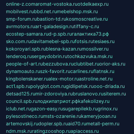
online-z.com
aromat-vostoka.ru
otdelkaexp.ru
mobilvest.ru
bbd.net.ru
mebelshop.msk.ru
smp-forum.ru
bastion-td.ru
kosmoscreative.ru
avrmotors.ru
art-galadesign.ru
tiffany-c.ru
ecostep-samara.ru
d-p.spb.ru
галактика73.рф
sko.com.ru
davitamebel-spb.ru
fotsis.ru
tesiaes.ru
kokoroyari.spb.ru
blesna-kazan.ru
mossilver.ru
lenderoq.ru
sergeydobrin.ru
tochkazvuka.msk.ru
people-of-art.ru
bezzubova.ru
clubtibet.ru
orior-aks.ru
dynamoauto.ru
szk-favorit.ru
carlines.ru
flatnsk.ru
kingbolenskaner.ru
alex-motor.ru
astroline.net.ru
act1.spb.ru
polyglot.com.ru
gidlipetsk.ru
ooo-driada.ru
detsad125.ru
mir-zdoroviya.ru
bruslanovo.ru
siterem.ru
council.spb.ru
лодкипатриот.рф
kafekolizey.ru
iclub.net.ru
gazon-easy.ru
sugarepilekb.ru
grinox.ru
pylesostineco.ru
msts-ozarenie.ru
kameryjooan.ru
artemovskij.ru
dopler.spb.ru
aid70.ru
metall-perm.ru
ndm.msk.ru
ratingzooshop.ru
apiaccess.ru