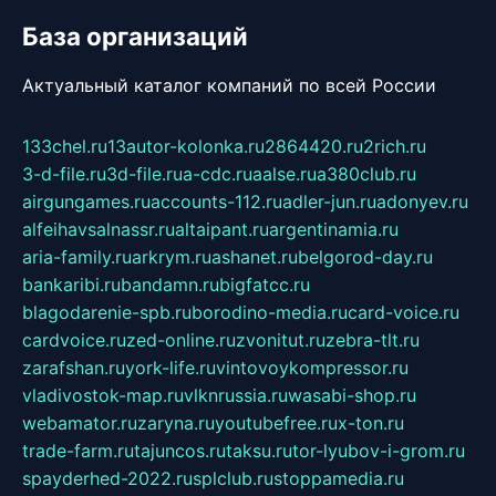
База организаций
Актуальный каталог компаний по всей России
133chel.ru
13autor-kolonka.ru
2864420.ru
2rich.ru
3-d-file.ru
3d-file.ru
a-cdc.ru
aalse.ru
a380club.ru
airgungames.ru
accounts-112.ru
adler-jun.ru
adonyev.ru
alfeihavsalnassr.ru
altaipant.ru
argentinamia.ru
aria-family.ru
arkrym.ru
ashanet.ru
belgorod-day.ru
bankaribi.ru
bandamn.ru
bigfatcc.ru
blagodarenie-spb.ru
borodino-media.ru
card-voice.ru
cardvoice.ru
zed-online.ru
zvonitut.ru
zebra-tlt.ru
zarafshan.ru
york-life.ru
vintovoykompressor.ru
vladivostok-map.ru
vlknrussia.ru
wasabi-shop.ru
webamator.ru
zaryna.ru
youtubefree.ru
x-ton.ru
trade-farm.ru
tajuncos.ru
taksu.ru
tor-lyubov-i-grom.ru
spayderhed-2022.ru
splclub.ru
stoppamedia.ru