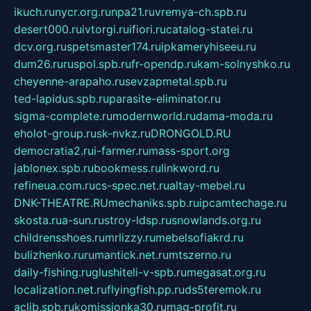
ikuch.ru
nycr.org.ru
npa21.ru
vremya-ch.spb.ru
desert000.ru
ivtorgi.ru
ifiori.ru
catalog-statei.ru
dcv.org.ru
spetsmaster174.ru
ipkameryhiseeu.ru
dum26.ru
ruspol.spb.ru
fr-opendp.ru
kam-solnyshko.ru
cheyenne-arapaho.ru
sevzapmetal.spb.ru
ted-lapidus.spb.ru
parasite-eliminator.ru
sigma-complete.ru
modernworld.ru
dama-moda.ru
eholot-group.ru
sk-nvkz.ru
DRONGOLD.RU
democratia2.ru
i-farmer.ru
mass-sport.org
jablonex.spb.ru
bookmess.ru
linkword.ru
refineua.com.ru
cs-spec.net.ru
altay-mebel.ru
DNK-THEATRE.RU
mechaniks.spb.ru
ipcamtechage.ru
skosta.ru
a-sun.ru
stroy-ldsp.ru
snowlands.org.ru
childrensshoes.ru
mrlizzy.ru
mebelsofiakrd.ru
bulizhenko.ru
rumantick.net.ru
mtszerno.ru
daily-fishing.ru
glushiteli-v-spb.ru
megasat.org.ru
localization.net.ru
flyingfish.pp.ru
ds5teremok.ru
aclib.spb.ru
komissionka30.ru
mag-profit.ru