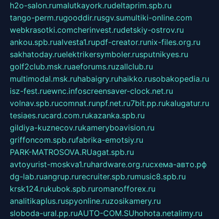
h2o-salon.ru
malutkayork.ru
deltaprim.spb.ru
tango-perm.ru
gooddir.ru
sgv.su
multiki-online.com
webkrasotki.com
cherinvest.ru
detskiy-ostrov.ru
ankou.spb.ru
alvesta1.ru
pdf-creator.ru
nix-files.org.ru
sakhatoday.ru
elektrikersymboler.ru
sputnikyes.ru
golf2club.msk.ru
aeforums.ru
zallclub.ru
multimodal.msk.ru
habaigry.ru
haikko.ru
sobakopedia.ru
isz-fest.ru
ewnc.info
screensaver-clock.net.ru
volnav.spb.ru
comnat.ru
npf.net.ru
7bit.pp.ru
kalugatur.ru
tesiaes.ru
card.com.ru
kazanka.spb.ru
gildiya-kuznecov.ru
kameryboavision.ru
griffoncom.spb.ru
fabrika-emotsiy.ru
PARK-MATROSOVA.RU
agat.spb.ru
avtoyurist-moskva1.ru
hardware.org.ru
схема-авто.рф
dg-lab.ru
angrup.ru
recruiter.spb.ru
music8.spb.ru
krsk124.ru
kubok.spb.ru
romanofforex.ru
analitikaplus.ru
spyonline.ru
zosikamery.ru
sloboda-ural.pp.ru
AUTO-COM.SU
hohota.net
alimy.ru