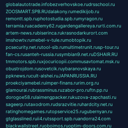
globalautotrade.info
bezverhovskoe.ru
drsschool.ru
ZOOSMART.SPB.RU
dalakony.ru
medikijob.ru
remontt.spb.ru
photostudia.spb.ru
myragon.ru
terramia.ru
academy62.ru
gardengallereya.ru
rti.com.ru
artem-news.ru
biserinca.ru
krasnodarkurort.com
imshowtv.ru
mebel-v-tule.ru
mobtopik.ru
pcsecurity.net.ru
tool-sib.ru
multimetrunit.ru
sp-tour.ru
fan-cs.ru
santeh-russia.ru
symbian9.net.ru
DSHAIR.RU
tmmotors.spb.ru
xjocuricopii.com
musavtomat.msk.ru
obustrojdom.ru
sovetcik.ru
ybaranovskaya.ru
ppknews.ru
cult-alshei.ru
JAPANRUSSIA.RU
proekciyamebel.ru
imper-finans.ru
rim.org.ru
glamourai.ru
brassminus.ru
zabor-pro.ru
ftn.pp.ru
dorogoe58.ru
laimengpacker.ru
kuzova-zapchasti.ru
sageerp.ru
taxodrom.ru
dsrazvitie.ru
hardcity.net.ru
ratinghomegames.ru
topservice25.ru
gubernyan.ru
gtglasslined.ru
ii4.ru
tssport.spb.ru
andorra24.com
blackwallstreet.ru
oboimos.ru
optim-doors.com.ru