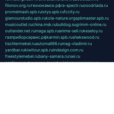
filonov.org.ru
технокамск.рф
ra-spectr.ru
ooodriada.ru
promelmash.spb.ru
ixtys.spb.ru
fccity.ru
glamourstudio.spb.ru
kola-nature.org
spbmaster.spb.ru
musicoutlet.ru
china.msk.ru
bulldog.su
grimm-online.ru
outlander.net.ru
maga.spb.ru
anime-sell.ru
keseloy.ru
газприборсервис.рф
karmin.spb.ru
shekswood.ru
tischlermebel.ru
automall66.ru
mag-vladimir.ru
yardbar.ru
kiwitour.spb.ru
indesign.com.ru
freestylemebel.ru
bany-samara.ru
rsei.ru
naidisvoyput.ru
mgsn-invest.ru
ipkamerasannce.ru
alicante-house.ru
ibelka74.ru
cozyhouse.info
vlkargalev-studio.ru
700mb.ru
figura-ufa.ru
alina-live.ru
belarusiannews.ru
womenknow.ru
dos-vniimk.ru
sega.net.ru
dv.net.ru
phenomenonsofhistory.com
telesputnik.net.ru
wall.pp.ru
pylesosroidmi.ru
gtc-clan.ru
cligs.ru
bibikazap.ru
popova.org.ru
netwhistler.spb.ru
bellvil.ru
bonzon.ru
iss-vladik.ru
defiparis.net.ru
las-gryzas.ru
amku.ru