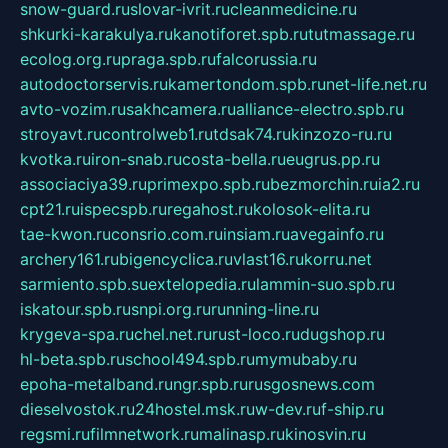
snow-guard.ru
slovar-ivrit.ru
cleanmedicine.ru
shkurki-karakulya.ru
kanotiforet.spb.ru
tutmassage.ru
ecolog.org.ru
praga.spb.ru
falcorussia.ru
autodoctorservis.ru
kamertondom.spb.ru
net-life.net.ru
avto-vozim.ru
sakhcamera.ru
alliance-electro.spb.ru
stroyavt.ru
controlweb1.ru
tdsak74.ru
kinzozo-ru.ru
kvotka.ru
iron-snab.ru
costa-bella.ru
eugrus.pp.ru
associaciya39.ru
primexpo.spb.ru
bezmorchin.ru
ia2.ru
cpt21.ru
ispecspb.ru
regahost.ru
kolosok-elita.ru
tae-kwon.ru
consrio.com.ru
insiam.ru
avegainfo.ru
archery161.ru
bigencyclica.ru
vlast16.ru
korru.net
sarmiento.spb.su
extelopedia.ru
lammin-suo.spb.ru
iskatour.spb.ru
snpi.org.ru
running-line.ru
krygeva-spa.ru
chel.net.ru
rust-loco.ru
dugshop.ru
hl-beta.spb.ru
school494.spb.ru
mymubaby.ru
epoha-metalband.ru
ngr.spb.ru
rusgosnews.com
dieselvostok.ru
24hostel.msk.ru
w-dev.ru
f-ship.ru
regsmi.ru
filmnetwork.ru
malinasp.ru
kinosvin.ru