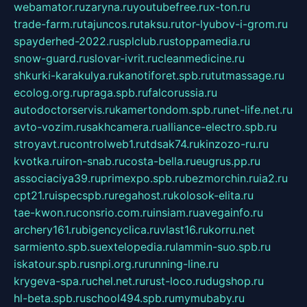
webamator.ru
zaryna.ru
youtubefree.ru
x-ton.ru
trade-farm.ru
tajuncos.ru
taksu.ru
tor-lyubov-i-grom.ru
spayderhed-2022.ru
splclub.ru
stoppamedia.ru
snow-guard.ru
slovar-ivrit.ru
cleanmedicine.ru
shkurki-karakulya.ru
kanotiforet.spb.ru
tutmassage.ru
ecolog.org.ru
praga.spb.ru
falcorussia.ru
autodoctorservis.ru
kamertondom.spb.ru
net-life.net.ru
avto-vozim.ru
sakhcamera.ru
alliance-electro.spb.ru
stroyavt.ru
controlweb1.ru
tdsak74.ru
kinzozo-ru.ru
kvotka.ru
iron-snab.ru
costa-bella.ru
eugrus.pp.ru
associaciya39.ru
primexpo.spb.ru
bezmorchin.ru
ia2.ru
cpt21.ru
ispecspb.ru
regahost.ru
kolosok-elita.ru
tae-kwon.ru
consrio.com.ru
insiam.ru
avegainfo.ru
archery161.ru
bigencyclica.ru
vlast16.ru
korru.net
sarmiento.spb.su
extelopedia.ru
lammin-suo.spb.ru
iskatour.spb.ru
snpi.org.ru
running-line.ru
krygeva-spa.ru
chel.net.ru
rust-loco.ru
dugshop.ru
hl-beta.spb.ru
school494.spb.ru
mymubaby.ru