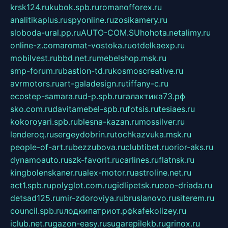
krsk124.ru
kubok.spb.ru
romanofforex.ru
analitikaplus.ru
spyonline.ru
zosikamery.ru
sloboda-ural.pp.ru
AUTO-COM.SU
hohota.net
alimy.ru
online-z.com
aromat-vostoka.ru
otdelkaexp.ru
mobilvest.ru
bbd.net.ru
mebelshop.msk.ru
smp-forum.ru
bastion-td.ru
kosmoscreative.ru
avrmotors.ru
art-galadesign.ru
tiffany-c.ru
ecostep-samara.ru
d-p.spb.ru
галактика73.рф
sko.com.ru
davitamebel-spb.ru
fotsis.ru
tesiaes.ru
kokoroyari.spb.ru
blesna-kazan.ru
mossilver.ru
lenderoq.ru
sergeydobrin.ru
tochkazvuka.msk.ru
people-of-art.ru
bezzubova.ru
clubtibet.ru
orior-aks.ru
dynamoauto.ru
szk-favorit.ru
carlines.ru
flatnsk.ru
kingbolenskaner.ru
alex-motor.ru
astroline.net.ru
act1.spb.ru
polyglot.com.ru
gidlipetsk.ru
ooo-driada.ru
detsad125.ru
mir-zdoroviya.ru
bruslanovo.ru
siterem.ru
council.spb.ru
лодкипатриот.рф
kafekolizey.ru
iclub.net.ru
gazon-easy.ru
sugarepilekb.ru
grinox.ru