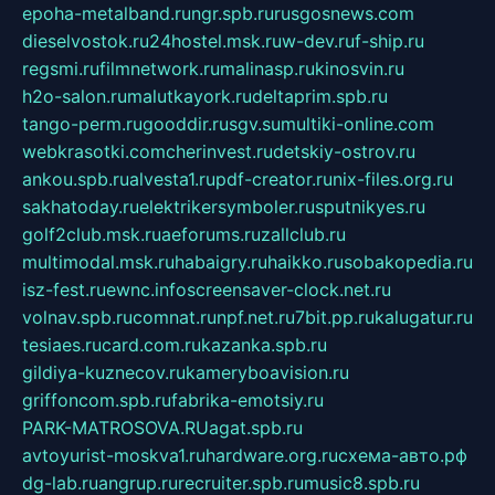
epoha-metalband.ru
ngr.spb.ru
rusgosnews.com
dieselvostok.ru
24hostel.msk.ru
w-dev.ru
f-ship.ru
regsmi.ru
filmnetwork.ru
malinasp.ru
kinosvin.ru
h2o-salon.ru
malutkayork.ru
deltaprim.spb.ru
tango-perm.ru
gooddir.ru
sgv.su
multiki-online.com
webkrasotki.com
cherinvest.ru
detskiy-ostrov.ru
ankou.spb.ru
alvesta1.ru
pdf-creator.ru
nix-files.org.ru
sakhatoday.ru
elektrikersymboler.ru
sputnikyes.ru
golf2club.msk.ru
aeforums.ru
zallclub.ru
multimodal.msk.ru
habaigry.ru
haikko.ru
sobakopedia.ru
isz-fest.ru
ewnc.info
screensaver-clock.net.ru
volnav.spb.ru
comnat.ru
npf.net.ru
7bit.pp.ru
kalugatur.ru
tesiaes.ru
card.com.ru
kazanka.spb.ru
gildiya-kuznecov.ru
kameryboavision.ru
griffoncom.spb.ru
fabrika-emotsiy.ru
PARK-MATROSOVA.RU
agat.spb.ru
avtoyurist-moskva1.ru
hardware.org.ru
схема-авто.рф
dg-lab.ru
angrup.ru
recruiter.spb.ru
music8.spb.ru