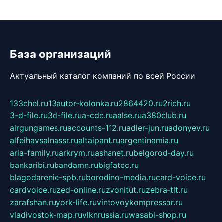
База организаций
Актуальный каталог компаний по всей России
133chel.ru
13autor-kolonka.ru
2864420.ru
2rich.ru
3-d-file.ru
3d-file.ru
a-cdc.ru
aalse.ru
a380club.ru
airgungames.ru
accounts-112.ru
adler-jun.ru
adonyev.ru
alfeihavsalnassr.ru
altaipant.ru
argentinamia.ru
aria-family.ru
arkrym.ru
ashanet.ru
belgorod-day.ru
bankaribi.ru
bandamn.ru
bigfatcc.ru
blagodarenie-spb.ru
borodino-media.ru
card-voice.ru
cardvoice.ru
zed-online.ru
zvonitut.ru
zebra-tlt.ru
zarafshan.ru
york-life.ru
vintovoykompressor.ru
vladivostok-map.ru
vlknrussia.ru
wasabi-shop.ru