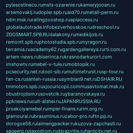
pylesostineco.ru
msts-ozarenie.ru
kameryjooan.ru
artemovskij.ru
dopler.spb.ru
aid70.ru
metall-perm.ru
ndm.msk.ru
ratingzooshop.ru
apiaccess.ru
globalautotrade.info
bezverhovskoe.ru
drsschool.ru
ZOOSMART.SPB.RU
dalakony.ru
medikijob.ru
remontt.spb.ru
photostudia.spb.ru
myragon.ru
terramia.ru
academy62.ru
gardengallereya.ru
rti.com.ru
artem-news.ru
biserinca.ru
krasnodarkurort.com
imshowtv.ru
mebel-v-tule.ru
mobtopik.ru
pcsecurity.net.ru
tool-sib.ru
multimetrunit.ru
sp-tour.ru
fan-cs.ru
santeh-russia.ru
symbian9.net.ru
DSHAIR.RU
tmmotors.spb.ru
xjocuricopii.com
musavtomat.msk.ru
obustrojdom.ru
sovetcik.ru
ybaranovskaya.ru
ppknews.ru
cult-alshei.ru
JAPANRUSSIA.RU
proekciyamebel.ru
imper-finans.ru
rim.org.ru
glamourai.ru
brassminus.ru
zabor-pro.ru
ftn.pp.ru
dorogoe58.ru
laimengpacker.ru
kuzova-zapchasti.ru
sageerp.ru
taxodrom.ru
dsrazvitie.ru
hardcity.net.ru