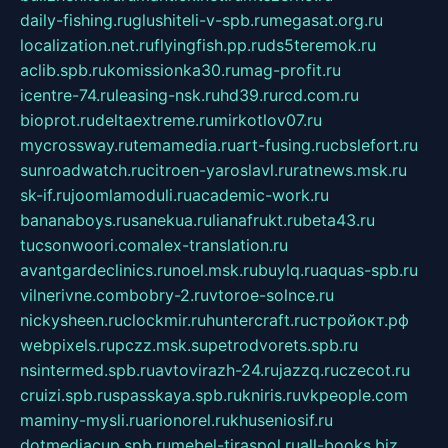
daily-fishing.ru
glushiteli-v-spb.ru
megasat.org.ru
localization.net.ru
flyingfish.pp.ru
ds5teremok.ru
aclib.spb.ru
komissionka30.ru
mag-profit.ru
icentre-74.ru
leasing-nsk.ru
hd39.ru
rcd.com.ru
bioprot.ru
deltaextreme.ru
mirkotlov07.ru
mycrossway.ru
temamedia.ru
art-fusing.ru
cbslefort.ru
sunroadwatch.ru
citroen-yaroslavl.ru
ratnews.msk.ru
sk-if.ru
joomlamoduli.ru
academic-work.ru
bananaboys.ru
sanekua.ru
lianafrukt.ru
beta43.ru
tucsonwoori.com
alex-translation.ru
avantgardeclinics.ru
noel.msk.ru
buylq.ru
aquas-spb.ru
vilnerivne.com
bobry-2.ru
vtoroe-solnce.ru
nickysheen.ru
clockmir.ru
huntercraft.ru
стройокт.рф
webpixels.ru
pczz.msk.su
petrodvorets.spb.ru
nsintermed.spb.ru
avtovirazh-24.ru
jazzq.ru
czecot.ru
cruizi.spb.ru
spasskaya.spb.ru
kniris.ru
vkpeople.com
maminy-mysli.ru
arionorel.ru
khuseniosif.ru
dotmediacup.spb.ru
mebel-tiraspol.ru
all-books.biz