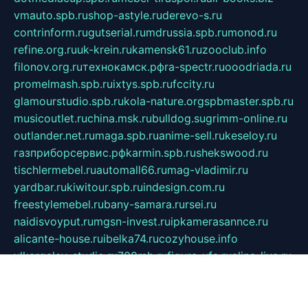
vmauto.spb.ru
shop-astyle.ru
derevo-s.ru
contrinform.ru
gutserial.ru
mdrussia.spb.ru
monod.ru
refine.org.ru
uk-krein.ru
kamensk61.ru
zooclub.info
filonov.org.ru
технокамск.рф
ra-spectr.ru
ooodriada.ru
promelmash.spb.ru
ixtys.spb.ru
fccity.ru
glamourstudio.spb.ru
kola-nature.org
spbmaster.spb.ru
musicoutlet.ru
china.msk.ru
bulldog.su
grimm-online.ru
outlander.net.ru
maga.spb.ru
anime-sell.ru
keseloy.ru
газприборсервис.рф
karmin.spb.ru
shekswood.ru
tischlermebel.ru
automall66.ru
mag-vladimir.ru
yardbar.ru
kiwitour.spb.ru
indesign.com.ru
freestylemebel.ru
bany-samara.ru
rsei.ru
naidisvoyput.ru
mgsn-invest.ru
ipkamerasannce.ru
alicante-house.ru
ibelka74.ru
cozyhouse.info
vlkargalev-studio.ru
700mb.ru
figura-ufa.ru
alina-live.ru
belarusiannews.ru
womenknow.ru
dos-vniimk.ru
sega.net.ru
dv.net.ru
phenomenonsofhistory.com
telesputnik.net.ru
wall.pp.ru
pylesosroidmi.ru