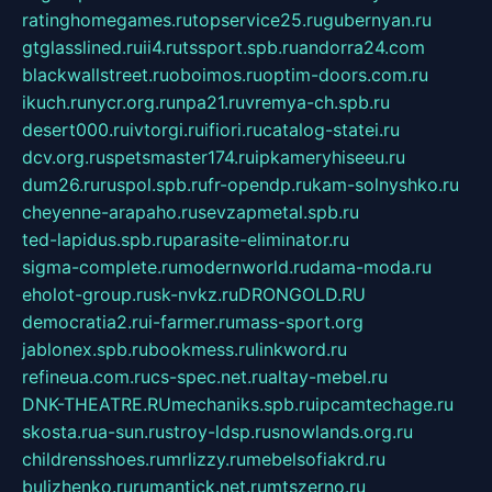
ratinghomegames.ru
topservice25.ru
gubernyan.ru
gtglasslined.ru
ii4.ru
tssport.spb.ru
andorra24.com
blackwallstreet.ru
oboimos.ru
optim-doors.com.ru
ikuch.ru
nycr.org.ru
npa21.ru
vremya-ch.spb.ru
desert000.ru
ivtorgi.ru
ifiori.ru
catalog-statei.ru
dcv.org.ru
spetsmaster174.ru
ipkameryhiseeu.ru
dum26.ru
ruspol.spb.ru
fr-opendp.ru
kam-solnyshko.ru
cheyenne-arapaho.ru
sevzapmetal.spb.ru
ted-lapidus.spb.ru
parasite-eliminator.ru
sigma-complete.ru
modernworld.ru
dama-moda.ru
eholot-group.ru
sk-nvkz.ru
DRONGOLD.RU
democratia2.ru
i-farmer.ru
mass-sport.org
jablonex.spb.ru
bookmess.ru
linkword.ru
refineua.com.ru
cs-spec.net.ru
altay-mebel.ru
DNK-THEATRE.RU
mechaniks.spb.ru
ipcamtechage.ru
skosta.ru
a-sun.ru
stroy-ldsp.ru
snowlands.org.ru
childrensshoes.ru
mrlizzy.ru
mebelsofiakrd.ru
bulizhenko.ru
rumantick.net.ru
mtszerno.ru