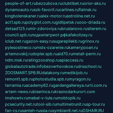
people-of-art.ru
bezzubova.ru
clubtibet.ru
orior-aks.ru
dynamoauto.ru
szk-favorit.ru
carlines.ru
flatnsk.ru
kingbolenskaner.ru
alex-motor.ru
astroline.net.ru
act1.spb.ru
polyglot.com.ru
gidlipetsk.ru
ooo-driada.ru
detsad125.ru
mir-zdoroviya.ru
bruslanovo.ru
siterem.ru
council.spb.ru
лодкипатриот.рф
kafekolizey.ru
iclub.net.ru
gazon-easy.ru
sugarepilekb.ru
grinox.ru
pylesostineco.ru
msts-ozarenie.ru
kameryjooan.ru
artemovskij.ru
dopler.spb.ru
aid70.ru
metall-perm.ru
ndm.msk.ru
ratingzooshop.ru
apiaccess.ru
globalautotrade.info
bezverhovskoe.ru
drsschool.ru
ZOOSMART.SPB.RU
dalakony.ru
medikijob.ru
remontt.spb.ru
photostudia.spb.ru
myragon.ru
terramia.ru
academy62.ru
gardengallereya.ru
rti.com.ru
artem-news.ru
biserinca.ru
krasnodarkurort.com
imshowtv.ru
mebel-v-tule.ru
mobtopik.ru
pcsecurity.net.ru
tool-sib.ru
multimetrunit.ru
sp-tour.ru
fan-cs.ru
santeh-russia.ru
symbian9.net.ru
DSHAIR.RU