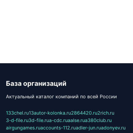
База организаций
Актуальный каталог компаний по всей России
133chel.ru
13autor-kolonka.ru
2864420.ru
2rich.ru
3-d-file.ru
3d-file.ru
a-cdc.ru
aalse.ru
a380club.ru
airgungames.ru
accounts-112.ru
adler-jun.ru
adonyev.ru