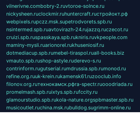
vilnerivne.com
bobry-2.ru
vtoroe-solnce.ru
nickysheen.ru
clockmir.ru
huntercraft.ru
стройокт.рф
webpixels.ru
pczz.msk.su
petrodvorets.spb.ru
nsintermed.spb.ru
avtovirazh-24.ru
jazzq.ru
czecot.ru
cruizi.spb.ru
spasskaya.spb.ru
kniris.ru
vkpeople.com
maminy-mysli.ru
arionorel.ru
khuseniosif.ru
dotmediacup.spb.ru
mebel-tiraspol.ru
all-books.biz
vmauto.spb.ru
shop-astyle.ru
derevo-s.ru
contrinform.ru
gutserial.ru
mdrussia.spb.ru
monod.ru
refine.org.ru
uk-krein.ru
kamensk61.ru
zooclub.info
filonov.org.ru
технокамск.рф
ra-spectr.ru
ooodriada.ru
promelmash.spb.ru
ixtys.spb.ru
fccity.ru
glamourstudio.spb.ru
kola-nature.org
spbmaster.spb.ru
musicoutlet.ru
china.msk.ru
bulldog.su
grimm-online.ru
outlander.net.ru
maga.spb.ru
anime-sell.ru
keseloy.ru
газприборсервис.рф
karmin.spb.ru
shekswood.ru
tischlermebel.ru
automall66.ru
mag-vladimir.ru
yardbar.ru
kiwitour.spb.ru
indesign.com.ru