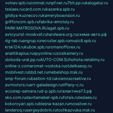
volnav.spb.ru
comnat.ru
npf.net.ru
7bit.pp.ru
kalugatur.ru
tesiaes.ru
card.com.ru
kazanka.spb.ru
gildiya-kuznecov.ru
kameryboavision.ru
griffoncom.spb.ru
fabrika-emotsiy.ru
PARK-MATROSOVA.RU
agat.spb.ru
avtoyurist-moskva1.ru
hardware.org.ru
схема-авто.рф
dg-lab.ru
angrup.ru
recruiter.spb.ru
music8.spb.ru
krsk124.ru
kubok.spb.ru
romanofforex.ru
analitikaplus.ru
spyonline.ru
zosikamery.ru
sloboda-ural.pp.ru
AUTO-COM.SU
hohota.net
alimy.ru
online-z.com
aromat-vostoka.ru
otdelkaexp.ru
mobilvest.ru
bbd.net.ru
mebelshop.msk.ru
smp-forum.ru
bastion-td.ru
kosmoscreative.ru
avrmotors.ru
art-galadesign.ru
tiffany-c.ru
ecostep-samara.ru
d-p.spb.ru
галактика73.рф
sko.com.ru
davitamebel-spb.ru
fotsis.ru
tesiaes.ru
kokoroyari.spb.ru
blesna-kazan.ru
mossilver.ru
lenderoq.ru
sergeydobrin.ru
tochkazvuka.msk.ru