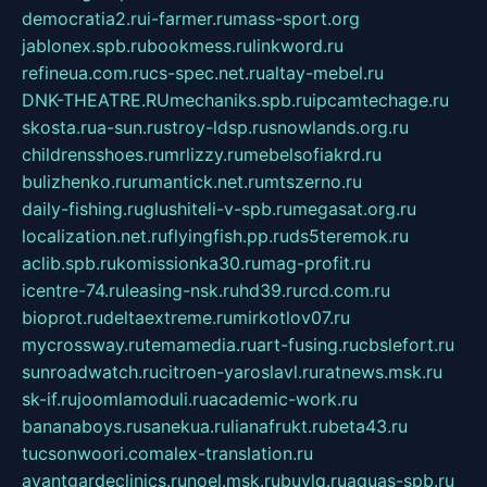
democratia2.ru
i-farmer.ru
mass-sport.org
jablonex.spb.ru
bookmess.ru
linkword.ru
refineua.com.ru
cs-spec.net.ru
altay-mebel.ru
DNK-THEATRE.RU
mechaniks.spb.ru
ipcamtechage.ru
skosta.ru
a-sun.ru
stroy-ldsp.ru
snowlands.org.ru
childrensshoes.ru
mrlizzy.ru
mebelsofiakrd.ru
bulizhenko.ru
rumantick.net.ru
mtszerno.ru
daily-fishing.ru
glushiteli-v-spb.ru
megasat.org.ru
localization.net.ru
flyingfish.pp.ru
ds5teremok.ru
aclib.spb.ru
komissionka30.ru
mag-profit.ru
icentre-74.ru
leasing-nsk.ru
hd39.ru
rcd.com.ru
bioprot.ru
deltaextreme.ru
mirkotlov07.ru
mycrossway.ru
temamedia.ru
art-fusing.ru
cbslefort.ru
sunroadwatch.ru
citroen-yaroslavl.ru
ratnews.msk.ru
sk-if.ru
joomlamoduli.ru
academic-work.ru
bananaboys.ru
sanekua.ru
lianafrukt.ru
beta43.ru
tucsonwoori.com
alex-translation.ru
avantgardeclinics.ru
noel.msk.ru
buylq.ru
aquas-spb.ru