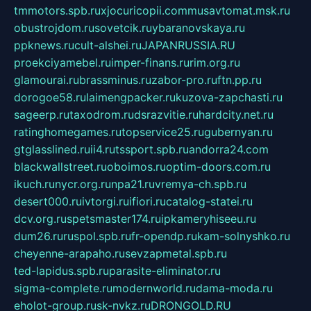
tmmotors.spb.ru
xjocuricopii.com
musavtomat.msk.ru
obustrojdom.ru
sovetcik.ru
ybaranovskaya.ru
ppknews.ru
cult-alshei.ru
JAPANRUSSIA.RU
proekciyamebel.ru
imper-finans.ru
rim.org.ru
glamourai.ru
brassminus.ru
zabor-pro.ru
ftn.pp.ru
dorogoe58.ru
laimengpacker.ru
kuzova-zapchasti.ru
sageerp.ru
taxodrom.ru
dsrazvitie.ru
hardcity.net.ru
ratinghomegames.ru
topservice25.ru
gubernyan.ru
gtglasslined.ru
ii4.ru
tssport.spb.ru
andorra24.com
blackwallstreet.ru
oboimos.ru
optim-doors.com.ru
ikuch.ru
nycr.org.ru
npa21.ru
vremya-ch.spb.ru
desert000.ru
ivtorgi.ru
ifiori.ru
catalog-statei.ru
dcv.org.ru
spetsmaster174.ru
ipkameryhiseeu.ru
dum26.ru
ruspol.spb.ru
fr-opendp.ru
kam-solnyshko.ru
cheyenne-arapaho.ru
sevzapmetal.spb.ru
ted-lapidus.spb.ru
parasite-eliminator.ru
sigma-complete.ru
modernworld.ru
dama-moda.ru
eholot-group.ru
sk-nvkz.ru
DRONGOLD.RU