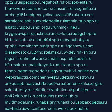
cpt21.ru
ispecspb.ru
regahost.ru
kolosok-elita.ru
tae-kwon.ru
consrio.com.ru
insiam.ru
avegainfo.ru
archery161.ru
bigencyclica.ru
vlast16.ru
korru.net
sarmiento.spb.su
extelopedia.ru
lammin-suo.spb.ru
iskatour.spb.ru
snpi.org.ru
running-line.ru
krygeva-spa.ru
chel.net.ru
rust-loco.ru
dugshop.ru
hl-beta.spb.ru
school494.spb.ru
mymubaby.ru
epoha-metalband.ru
ngr.spb.ru
rusgosnews.com
dieselvostok.ru
24hostel.msk.ru
w-dev.ru
f-ship.ru
regsmi.ru
filmnetwork.ru
malinasp.ru
kinosvin.ru
h2o-salon.ru
malutkayork.ru
deltaprim.spb.ru
tango-perm.ru
gooddir.ru
sgv.su
multiki-online.com
webkrasotki.com
cherinvest.ru
detskiy-ostrov.ru
ankou.spb.ru
alvesta1.ru
pdf-creator.ru
nix-files.org.ru
sakhatoday.ru
elektrikersymboler.ru
sputnikyes.ru
golf2club.msk.ru
aeforums.ru
zallclub.ru
multimodal.msk.ru
habaigry.ru
haikko.ru
sobakopedia.ru
isz-fest.ru
ewnc.info
screensaver-clock.net.ru