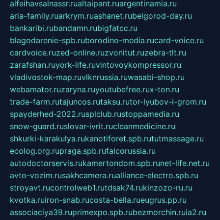
alfeihavsalnassr.ru
altaipant.ru
argentinamia.ru
aria-family.ru
arkrym.ru
ashanet.ru
belgorod-day.ru
bankaribi.ru
bandamn.ru
bigfatcc.ru
blagodarenie-spb.ru
borodino-media.ru
card-voice.ru
cardvoice.ru
zed-online.ru
zvonitut.ru
zebra-tlt.ru
zarafshan.ru
york-life.ru
vintovoykompressor.ru
vladivostok-map.ru
vlknrussia.ru
wasabi-shop.ru
webamator.ru
zaryna.ru
youtubefree.ru
x-ton.ru
trade-farm.ru
tajuncos.ru
taksu.ru
tor-lyubov-i-grom.ru
spayderhed-2022.ru
splclub.ru
stoppamedia.ru
snow-guard.ru
slovar-ivrit.ru
cleanmedicine.ru
shkurki-karakulya.ru
kanotiforet.spb.ru
tutmassage.ru
ecolog.org.ru
praga.spb.ru
falcorussia.ru
autodoctorservis.ru
kamertondom.spb.ru
net-life.net.ru
avto-vozim.ru
sakhcamera.ru
alliance-electro.spb.ru
stroyavt.ru
controlweb1.ru
tdsak74.ru
kinzozo-ru.ru
kvotka.ru
iron-snab.ru
costa-bella.ru
eugrus.pp.ru
associaciya39.ru
primexpo.spb.ru
bezmorchin.ru
ia2.ru