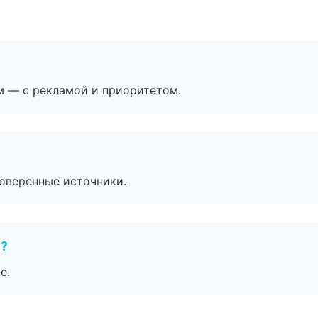
м — с рекламой и приоритетом.
роверенные источники.
е?
е.