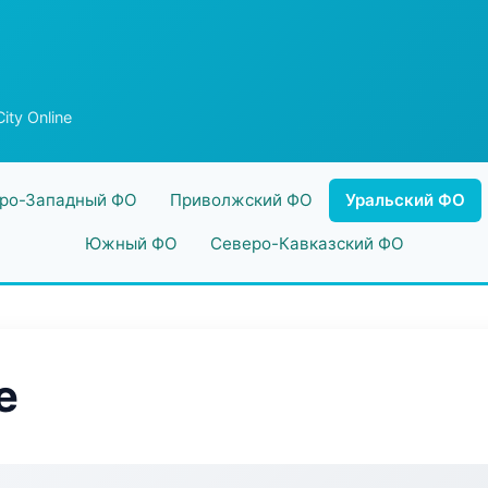
City Online
ро-Западный ФО
Приволжский ФО
Уральский ФО
Южный ФО
Северо-Кавказский ФО
e