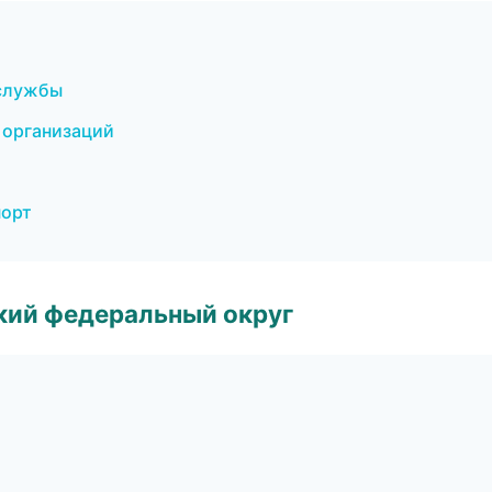
 службы
 организаций
порт
ский федеральный округ