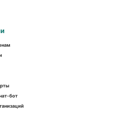
ми
онам
и
арты
чат-бот
ганизаций