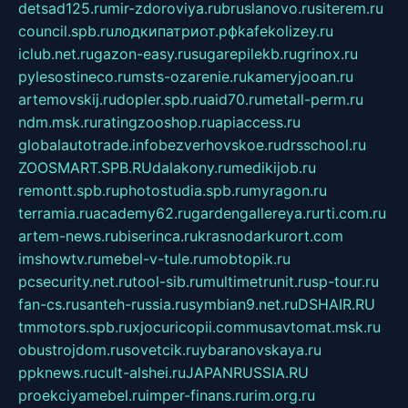
detsad125.ru
mir-zdoroviya.ru
bruslanovo.ru
siterem.ru
council.spb.ru
лодкипатриот.рф
kafekolizey.ru
iclub.net.ru
gazon-easy.ru
sugarepilekb.ru
grinox.ru
pylesostineco.ru
msts-ozarenie.ru
kameryjooan.ru
artemovskij.ru
dopler.spb.ru
aid70.ru
metall-perm.ru
ndm.msk.ru
ratingzooshop.ru
apiaccess.ru
globalautotrade.info
bezverhovskoe.ru
drsschool.ru
ZOOSMART.SPB.RU
dalakony.ru
medikijob.ru
remontt.spb.ru
photostudia.spb.ru
myragon.ru
terramia.ru
academy62.ru
gardengallereya.ru
rti.com.ru
artem-news.ru
biserinca.ru
krasnodarkurort.com
imshowtv.ru
mebel-v-tule.ru
mobtopik.ru
pcsecurity.net.ru
tool-sib.ru
multimetrunit.ru
sp-tour.ru
fan-cs.ru
santeh-russia.ru
symbian9.net.ru
DSHAIR.RU
tmmotors.spb.ru
xjocuricopii.com
musavtomat.msk.ru
obustrojdom.ru
sovetcik.ru
ybaranovskaya.ru
ppknews.ru
cult-alshei.ru
JAPANRUSSIA.RU
proekciyamebel.ru
imper-finans.ru
rim.org.ru