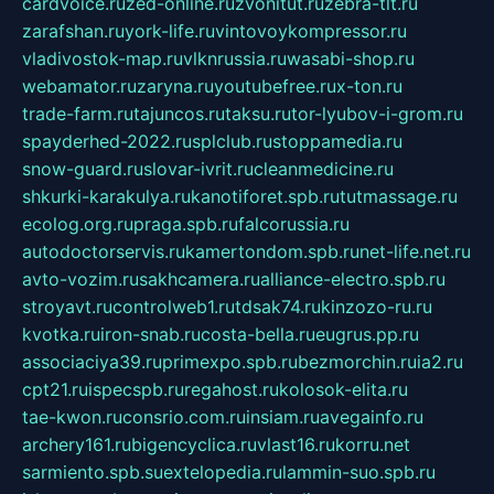
cardvoice.ru
zed-online.ru
zvonitut.ru
zebra-tlt.ru
zarafshan.ru
york-life.ru
vintovoykompressor.ru
vladivostok-map.ru
vlknrussia.ru
wasabi-shop.ru
webamator.ru
zaryna.ru
youtubefree.ru
x-ton.ru
trade-farm.ru
tajuncos.ru
taksu.ru
tor-lyubov-i-grom.ru
spayderhed-2022.ru
splclub.ru
stoppamedia.ru
snow-guard.ru
slovar-ivrit.ru
cleanmedicine.ru
shkurki-karakulya.ru
kanotiforet.spb.ru
tutmassage.ru
ecolog.org.ru
praga.spb.ru
falcorussia.ru
autodoctorservis.ru
kamertondom.spb.ru
net-life.net.ru
avto-vozim.ru
sakhcamera.ru
alliance-electro.spb.ru
stroyavt.ru
controlweb1.ru
tdsak74.ru
kinzozo-ru.ru
kvotka.ru
iron-snab.ru
costa-bella.ru
eugrus.pp.ru
associaciya39.ru
primexpo.spb.ru
bezmorchin.ru
ia2.ru
cpt21.ru
ispecspb.ru
regahost.ru
kolosok-elita.ru
tae-kwon.ru
consrio.com.ru
insiam.ru
avegainfo.ru
archery161.ru
bigencyclica.ru
vlast16.ru
korru.net
sarmiento.spb.su
extelopedia.ru
lammin-suo.spb.ru