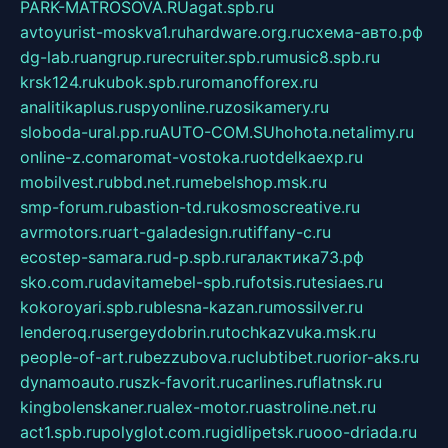
PARK-MATROSOVA.RU
agat.spb.ru
avtoyurist-moskva1.ru
hardware.org.ru
схема-авто.рф
dg-lab.ru
angrup.ru
recruiter.spb.ru
music8.spb.ru
krsk124.ru
kubok.spb.ru
romanofforex.ru
analitikaplus.ru
spyonline.ru
zosikamery.ru
sloboda-ural.pp.ru
AUTO-COM.SU
hohota.net
alimy.ru
online-z.com
aromat-vostoka.ru
otdelkaexp.ru
mobilvest.ru
bbd.net.ru
mebelshop.msk.ru
smp-forum.ru
bastion-td.ru
kosmoscreative.ru
avrmotors.ru
art-galadesign.ru
tiffany-c.ru
ecostep-samara.ru
d-p.spb.ru
галактика73.рф
sko.com.ru
davitamebel-spb.ru
fotsis.ru
tesiaes.ru
kokoroyari.spb.ru
blesna-kazan.ru
mossilver.ru
lenderoq.ru
sergeydobrin.ru
tochkazvuka.msk.ru
people-of-art.ru
bezzubova.ru
clubtibet.ru
orior-aks.ru
dynamoauto.ru
szk-favorit.ru
carlines.ru
flatnsk.ru
kingbolenskaner.ru
alex-motor.ru
astroline.net.ru
act1.spb.ru
polyglot.com.ru
gidlipetsk.ru
ooo-driada.ru