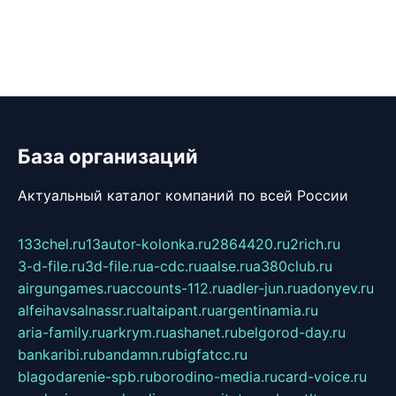
База организаций
Актуальный каталог компаний по всей России
133chel.ru
13autor-kolonka.ru
2864420.ru
2rich.ru
3-d-file.ru
3d-file.ru
a-cdc.ru
aalse.ru
a380club.ru
airgungames.ru
accounts-112.ru
adler-jun.ru
adonyev.ru
alfeihavsalnassr.ru
altaipant.ru
argentinamia.ru
aria-family.ru
arkrym.ru
ashanet.ru
belgorod-day.ru
bankaribi.ru
bandamn.ru
bigfatcc.ru
blagodarenie-spb.ru
borodino-media.ru
card-voice.ru