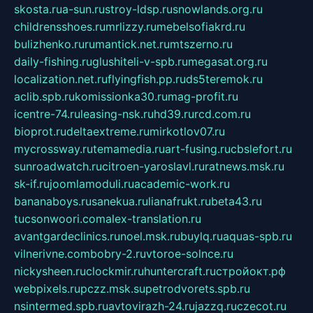
skosta.ru
a-sun.ru
stroy-ldsp.ru
snowlands.org.ru
childrensshoes.ru
mrlizzy.ru
mebelsofiakrd.ru
bulizhenko.ru
rumantick.net.ru
mtszerno.ru
daily-fishing.ru
glushiteli-v-spb.ru
megasat.org.ru
localization.net.ru
flyingfish.pp.ru
ds5teremok.ru
aclib.spb.ru
komissionka30.ru
mag-profit.ru
icentre-74.ru
leasing-nsk.ru
hd39.ru
rcd.com.ru
bioprot.ru
deltaextreme.ru
mirkotlov07.ru
mycrossway.ru
temamedia.ru
art-fusing.ru
cbslefort.ru
sunroadwatch.ru
citroen-yaroslavl.ru
ratnews.msk.ru
sk-if.ru
joomlamoduli.ru
academic-work.ru
bananaboys.ru
sanekua.ru
lianafrukt.ru
beta43.ru
tucsonwoori.com
alex-translation.ru
avantgardeclinics.ru
noel.msk.ru
buylq.ru
aquas-spb.ru
vilnerivne.com
bobry-2.ru
vtoroe-solnce.ru
nickysheen.ru
clockmir.ru
huntercraft.ru
стройокт.рф
webpixels.ru
pczz.msk.su
petrodvorets.spb.ru
nsintermed.spb.ru
avtovirazh-24.ru
jazzq.ru
czecot.ru