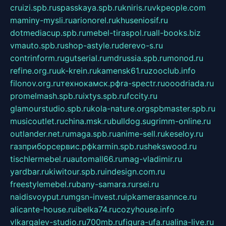
cruizi.spb.ru
spasskaya.spb.ru
kniris.ru
vkpeople.com
maminy-mysli.ru
arionorel.ru
khuseniosif.ru
dotmediacup.spb.ru
mebel-tiraspol.ru
all-books.biz
vmauto.spb.ru
shop-astyle.ru
derevo-s.ru
contrinform.ru
gutserial.ru
mdrussia.spb.ru
monod.ru
refine.org.ru
uk-krein.ru
kamensk61.ru
zooclub.info
filonov.org.ru
технокамск.рф
ra-spectr.ru
ooodriada.ru
promelmash.spb.ru
ixtys.spb.ru
fccity.ru
glamourstudio.spb.ru
kola-nature.org
spbmaster.spb.ru
musicoutlet.ru
china.msk.ru
bulldog.su
grimm-online.ru
outlander.net.ru
maga.spb.ru
anime-sell.ru
keseloy.ru
газприборсервис.рф
karmin.spb.ru
shekswood.ru
tischlermebel.ru
automall66.ru
mag-vladimir.ru
yardbar.ru
kiwitour.spb.ru
indesign.com.ru
freestylemebel.ru
bany-samara.ru
rsei.ru
naidisvoyput.ru
mgsn-invest.ru
ipkamerasannce.ru
alicante-house.ru
ibelka74.ru
cozyhouse.info
vlkargalev-studio.ru
700mb.ru
figura-ufa.ru
alina-live.ru