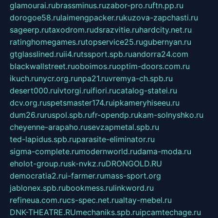
glamourai.ru
brassminus.ru
zabor-pro.ru
ftn.pp.ru
dorogoe58.ru
laimengpacker.ru
kuzova-zapchasti.ru
sageerp.ru
taxodrom.ru
dsrazvitie.ru
hardcity.net.ru
ratinghomegames.ru
topservice25.ru
gubernyan.ru
gtglasslined.ru
ii4.ru
tssport.spb.ru
andorra24.com
blackwallstreet.ru
oboimos.ru
optim-doors.com.ru
ikuch.ru
nycr.org.ru
npa21.ru
vremya-ch.spb.ru
desert000.ru
ivtorgi.ru
ifiori.ru
catalog-statei.ru
dcv.org.ru
spetsmaster174.ru
ipkameryhiseeu.ru
dum26.ru
ruspol.spb.ru
fr-opendp.ru
kam-solnyshko.ru
cheyenne-arapaho.ru
sevzapmetal.spb.ru
ted-lapidus.spb.ru
parasite-eliminator.ru
sigma-complete.ru
modernworld.ru
dama-moda.ru
eholot-group.ru
sk-nvkz.ru
DRONGOLD.RU
democratia2.ru
i-farmer.ru
mass-sport.org
jablonex.spb.ru
bookmess.ru
linkword.ru
refineua.com.ru
cs-spec.net.ru
altay-mebel.ru
DNK-THEATRE.RU
mechaniks.spb.ru
ipcamtechage.ru