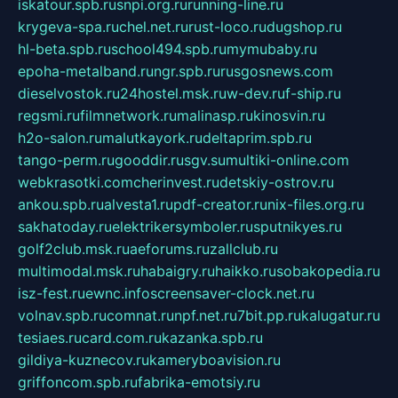
iskatour.spb.ru
snpi.org.ru
running-line.ru
krygeva-spa.ru
chel.net.ru
rust-loco.ru
dugshop.ru
hl-beta.spb.ru
school494.spb.ru
mymubaby.ru
epoha-metalband.ru
ngr.spb.ru
rusgosnews.com
dieselvostok.ru
24hostel.msk.ru
w-dev.ru
f-ship.ru
regsmi.ru
filmnetwork.ru
malinasp.ru
kinosvin.ru
h2o-salon.ru
malutkayork.ru
deltaprim.spb.ru
tango-perm.ru
gooddir.ru
sgv.su
multiki-online.com
webkrasotki.com
cherinvest.ru
detskiy-ostrov.ru
ankou.spb.ru
alvesta1.ru
pdf-creator.ru
nix-files.org.ru
sakhatoday.ru
elektrikersymboler.ru
sputnikyes.ru
golf2club.msk.ru
aeforums.ru
zallclub.ru
multimodal.msk.ru
habaigry.ru
haikko.ru
sobakopedia.ru
isz-fest.ru
ewnc.info
screensaver-clock.net.ru
volnav.spb.ru
comnat.ru
npf.net.ru
7bit.pp.ru
kalugatur.ru
tesiaes.ru
card.com.ru
kazanka.spb.ru
gildiya-kuznecov.ru
kameryboavision.ru
griffoncom.spb.ru
fabrika-emotsiy.ru