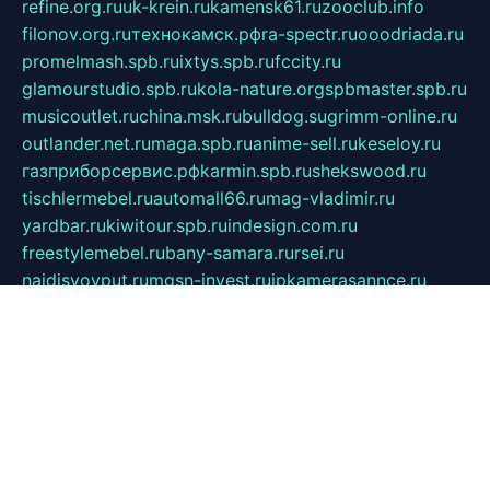
refine.org.ru
uk-krein.ru
kamensk61.ru
zooclub.info
filonov.org.ru
технокамск.рф
ra-spectr.ru
ooodriada.ru
promelmash.spb.ru
ixtys.spb.ru
fccity.ru
glamourstudio.spb.ru
kola-nature.org
spbmaster.spb.ru
musicoutlet.ru
china.msk.ru
bulldog.su
grimm-online.ru
outlander.net.ru
maga.spb.ru
anime-sell.ru
keseloy.ru
газприборсервис.рф
karmin.spb.ru
shekswood.ru
tischlermebel.ru
automall66.ru
mag-vladimir.ru
yardbar.ru
kiwitour.spb.ru
indesign.com.ru
freestylemebel.ru
bany-samara.ru
rsei.ru
naidisvoyput.ru
mgsn-invest.ru
ipkamerasannce.ru
alicante-house.ru
ibelka74.ru
cozyhouse.info
vlkargalev-studio.ru
700mb.ru
figura-ufa.ru
alina-live.ru
belarusiannews.ru
womenknow.ru
dos-vniimk.ru
sega.net.ru
dv.net.ru
phenomenonsofhistory.com
telesputnik.net.ru
wall.pp.ru
pylesosroidmi.ru
gtc-clan.ru
cligs.ru
bibikazap.ru
popova.org.ru
netwhistler.spb.ru
bellvil.ru
bonzon.ru
iss-vladik.ru