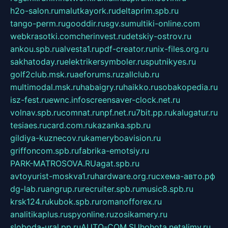
h2o-salon.ru
malutkayork.ru
deltaprim.spb.ru
tango-perm.ru
gooddir.ru
sgv.su
multiki-online.com
webkrasotki.com
cherinvest.ru
detskiy-ostrov.ru
ankou.spb.ru
alvesta1.ru
pdf-creator.ru
nix-files.org.ru
sakhatoday.ru
elektrikersymboler.ru
sputnikyes.ru
golf2club.msk.ru
aeforums.ru
zallclub.ru
multimodal.msk.ru
habaigry.ru
haikko.ru
sobakopedia.ru
isz-fest.ru
ewnc.info
screensaver-clock.net.ru
volnav.spb.ru
comnat.ru
npf.net.ru
7bit.pp.ru
kalugatur.ru
tesiaes.ru
card.com.ru
kazanka.spb.ru
gildiya-kuznecov.ru
kameryboavision.ru
griffoncom.spb.ru
fabrika-emotsiy.ru
PARK-MATROSOVA.RU
agat.spb.ru
avtoyurist-moskva1.ru
hardware.org.ru
схема-авто.рф
dg-lab.ru
angrup.ru
recruiter.spb.ru
music8.spb.ru
krsk124.ru
kubok.spb.ru
romanofforex.ru
analitikaplus.ru
spyonline.ru
zosikamery.ru
sloboda-ural.pp.ru
AUTO-COM.SU
hohota.net
alimy.ru