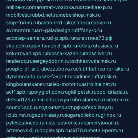
online-z.com
aromat-vostoka.ru
otdelkaexp.ru
mobilvest.ru
bbd.net.ru
mebelshop.msk.ru
smp-forum.ru
bastion-td.ru
kosmoscreative.ru
avrmotors.ru
art-galadesign.ru
tiffany-c.ru
ecostep-samara.ru
d-p.spb.ru
галактика73.рф
sko.com.ru
davitamebel-spb.ru
fotsis.ru
tesiaes.ru
kokoroyari.spb.ru
blesna-kazan.ru
mossilver.ru
lenderoq.ru
sergeydobrin.ru
tochkazvuka.msk.ru
people-of-art.ru
bezzubova.ru
clubtibet.ru
orior-aks.ru
dynamoauto.ru
szk-favorit.ru
carlines.ru
flatnsk.ru
kingbolenskaner.ru
alex-motor.ru
astroline.net.ru
act1.spb.ru
polyglot.com.ru
gidlipetsk.ru
ooo-driada.ru
detsad125.ru
mir-zdoroviya.ru
bruslanovo.ru
siterem.ru
council.spb.ru
лодкипатриот.рф
kafekolizey.ru
iclub.net.ru
gazon-easy.ru
sugarepilekb.ru
grinox.ru
pylesostineco.ru
msts-ozarenie.ru
kameryjooan.ru
artemovskij.ru
dopler.spb.ru
aid70.ru
metall-perm.ru