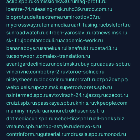
aclib.spb.ru
komissionka30.ru
mag-profit.ru
icentre-74.ru
leasing-nsk.ru
hd39.ru
rcd.com.ru
bioprot.ru
deltaextreme.ru
mirkotlov07.ru
mycrossway.ru
temamedia.ru
art-fusing.ru
cbslefort.ru
sunroadwatch.ru
citroen-yaroslavl.ru
ratnews.msk.ru
sk-if.ru
joomlamoduli.ru
academic-work.ru
bananaboys.ru
sanekua.ru
lianafrukt.ru
beta43.ru
tucsonwoori.com
alex-translation.ru
avantgardeclinics.ru
noel.msk.ru
buylq.ru
aquas-spb.ru
vilnerivne.com
bobry-2.ru
vtoroe-solnce.ru
nickysheen.ru
clockmir.ru
huntercraft.ru
стройокт.рф
webpixels.ru
pczz.msk.su
petrodvorets.spb.ru
nsintermed.spb.ru
avtovirazh-24.ru
jazzq.ru
czecot.ru
cruizi.spb.ru
spasskaya.spb.ru
kniris.ru
vkpeople.com
maminy-mysli.ru
arionorel.ru
khuseniosif.ru
dotmediacup.spb.ru
mebel-tiraspol.ru
all-books.biz
vmauto.spb.ru
shop-astyle.ru
derevo-s.ru
contrinform.ru
gutserial.ru
mdrussia.spb.ru
monod.ru