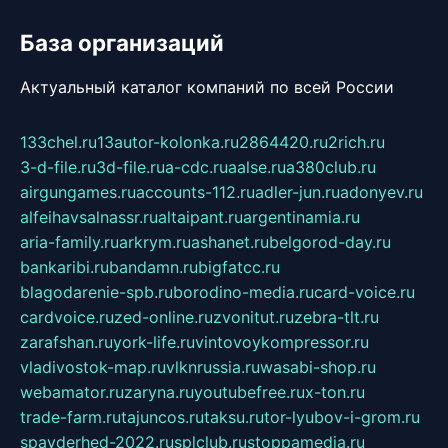
База организаций
Актуальный каталог компаний по всей России
133chel.ru
13autor-kolonka.ru
2864420.ru
2rich.ru
3-d-file.ru
3d-file.ru
a-cdc.ru
aalse.ru
a380club.ru
airgungames.ru
accounts-112.ru
adler-jun.ru
adonyev.ru
alfeihavsalnassr.ru
altaipant.ru
argentinamia.ru
aria-family.ru
arkrym.ru
ashanet.ru
belgorod-day.ru
bankaribi.ru
bandamn.ru
bigfatcc.ru
blagodarenie-spb.ru
borodino-media.ru
card-voice.ru
cardvoice.ru
zed-online.ru
zvonitut.ru
zebra-tlt.ru
zarafshan.ru
york-life.ru
vintovoykompressor.ru
vladivostok-map.ru
vlknrussia.ru
wasabi-shop.ru
webamator.ru
zaryna.ru
youtubefree.ru
x-ton.ru
trade-farm.ru
tajuncos.ru
taksu.ru
tor-lyubov-i-grom.ru
spayderhed-2022.ru
splclub.ru
stoppamedia.ru