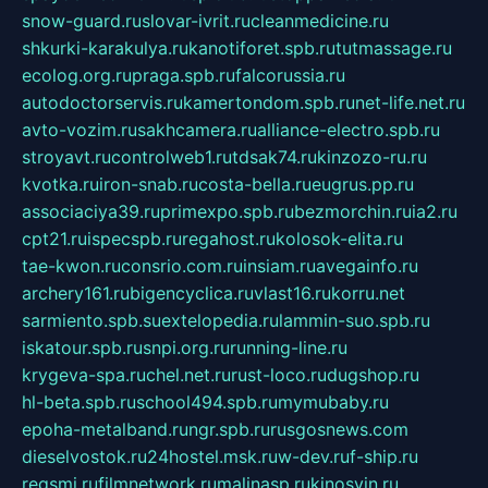
snow-guard.ru
slovar-ivrit.ru
cleanmedicine.ru
shkurki-karakulya.ru
kanotiforet.spb.ru
tutmassage.ru
ecolog.org.ru
praga.spb.ru
falcorussia.ru
autodoctorservis.ru
kamertondom.spb.ru
net-life.net.ru
avto-vozim.ru
sakhcamera.ru
alliance-electro.spb.ru
stroyavt.ru
controlweb1.ru
tdsak74.ru
kinzozo-ru.ru
kvotka.ru
iron-snab.ru
costa-bella.ru
eugrus.pp.ru
associaciya39.ru
primexpo.spb.ru
bezmorchin.ru
ia2.ru
cpt21.ru
ispecspb.ru
regahost.ru
kolosok-elita.ru
tae-kwon.ru
consrio.com.ru
insiam.ru
avegainfo.ru
archery161.ru
bigencyclica.ru
vlast16.ru
korru.net
sarmiento.spb.su
extelopedia.ru
lammin-suo.spb.ru
iskatour.spb.ru
snpi.org.ru
running-line.ru
krygeva-spa.ru
chel.net.ru
rust-loco.ru
dugshop.ru
hl-beta.spb.ru
school494.spb.ru
mymubaby.ru
epoha-metalband.ru
ngr.spb.ru
rusgosnews.com
dieselvostok.ru
24hostel.msk.ru
w-dev.ru
f-ship.ru
regsmi.ru
filmnetwork.ru
malinasp.ru
kinosvin.ru