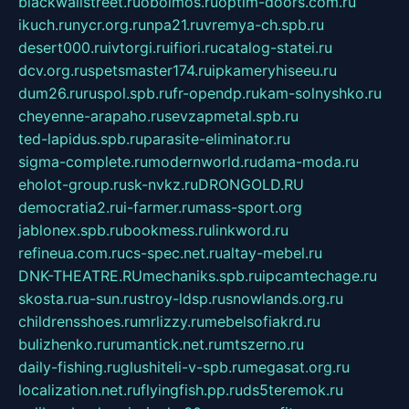
blackwallstreet.ru
oboimos.ru
optim-doors.com.ru
ikuch.ru
nycr.org.ru
npa21.ru
vremya-ch.spb.ru
desert000.ru
ivtorgi.ru
ifiori.ru
catalog-statei.ru
dcv.org.ru
spetsmaster174.ru
ipkameryhiseeu.ru
dum26.ru
ruspol.spb.ru
fr-opendp.ru
kam-solnyshko.ru
cheyenne-arapaho.ru
sevzapmetal.spb.ru
ted-lapidus.spb.ru
parasite-eliminator.ru
sigma-complete.ru
modernworld.ru
dama-moda.ru
eholot-group.ru
sk-nvkz.ru
DRONGOLD.RU
democratia2.ru
i-farmer.ru
mass-sport.org
jablonex.spb.ru
bookmess.ru
linkword.ru
refineua.com.ru
cs-spec.net.ru
altay-mebel.ru
DNK-THEATRE.RU
mechaniks.spb.ru
ipcamtechage.ru
skosta.ru
a-sun.ru
stroy-ldsp.ru
snowlands.org.ru
childrensshoes.ru
mrlizzy.ru
mebelsofiakrd.ru
bulizhenko.ru
rumantick.net.ru
mtszerno.ru
daily-fishing.ru
glushiteli-v-spb.ru
megasat.org.ru
localization.net.ru
flyingfish.pp.ru
ds5teremok.ru