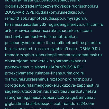
ndm.msk.ru
ratingzooshop.ru
apiaccess.ru
globalautotrade.info
bezverhovskoe.ru
drsschool.ru
ZOOSMART.SPB.RU
dalakony.ru
medikijob.ru
remontt.spb.ru
photostudia.spb.ru
myragon.ru
terramia.ru
academy62.ru
gardengallereya.ru
rti.com.ru
artem-news.ru
biserinca.ru
krasnodarkurort.com
imshowtv.ru
mebel-v-tule.ru
mobtopik.ru
pcsecurity.net.ru
tool-sib.ru
multimetrunit.ru
sp-tour.ru
fan-cs.ru
santeh-russia.ru
symbian9.net.ru
DSHAIR.RU
tmmotors.spb.ru
xjocuricopii.com
musavtomat.msk.ru
obustrojdom.ru
sovetcik.ru
ybaranovskaya.ru
ppknews.ru
cult-alshei.ru
JAPANRUSSIA.RU
proekciyamebel.ru
imper-finans.ru
rim.org.ru
glamourai.ru
brassminus.ru
zabor-pro.ru
ftn.pp.ru
dorogoe58.ru
laimengpacker.ru
kuzova-zapchasti.ru
sageerp.ru
taxodrom.ru
dsrazvitie.ru
hardcity.net.ru
ratinghomegames.ru
topservice25.ru
gubernyan.ru
gtglasslined.ru
ii4.ru
tssport.spb.ru
andorra24.com