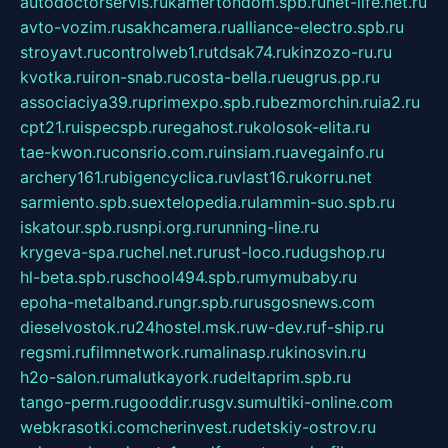
autodoctorservis.ru
kamertondom.spb.ru
net-life.net.ru
avto-vozim.ru
sakhcamera.ru
alliance-electro.spb.ru
stroyavt.ru
controlweb1.ru
tdsak74.ru
kinzozo-ru.ru
kvotka.ru
iron-snab.ru
costa-bella.ru
eugrus.pp.ru
associaciya39.ru
primexpo.spb.ru
bezmorchin.ru
ia2.ru
cpt21.ru
ispecspb.ru
regahost.ru
kolosok-elita.ru
tae-kwon.ru
consrio.com.ru
insiam.ru
avegainfo.ru
archery161.ru
bigencyclica.ru
vlast16.ru
korru.net
sarmiento.spb.su
extelopedia.ru
lammin-suo.spb.ru
iskatour.spb.ru
snpi.org.ru
running-line.ru
krygeva-spa.ru
chel.net.ru
rust-loco.ru
dugshop.ru
hl-beta.spb.ru
school494.spb.ru
mymubaby.ru
epoha-metalband.ru
ngr.spb.ru
rusgosnews.com
dieselvostok.ru
24hostel.msk.ru
w-dev.ru
f-ship.ru
regsmi.ru
filmnetwork.ru
malinasp.ru
kinosvin.ru
h2o-salon.ru
malutkayork.ru
deltaprim.spb.ru
tango-perm.ru
gooddir.ru
sgv.su
multiki-online.com
webkrasotki.com
cherinvest.ru
detskiy-ostrov.ru