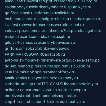
ankou.spb.ru
alvesta1.ru
pdf-creator.ru
nix-files.org.ru
sakhatoday.ru
elektrikersymboler.ru
sputnikyes.ru
golf2club.msk.ru
aeforums.ru
zallclub.ru
multimodal.msk.ru
habaigry.ru
haikko.ru
sobakopedia.ru
isz-fest.ru
ewnc.info
screensaver-clock.net.ru
volnav.spb.ru
comnat.ru
npf.net.ru
7bit.pp.ru
kalugatur.ru
tesiaes.ru
card.com.ru
kazanka.spb.ru
gildiya-kuznecov.ru
kameryboavision.ru
griffoncom.spb.ru
fabrika-emotsiy.ru
PARK-MATROSOVA.RU
agat.spb.ru
avtoyurist-moskva1.ru
hardware.org.ru
схема-авто.рф
dg-lab.ru
angrup.ru
recruiter.spb.ru
music8.spb.ru
krsk124.ru
kubok.spb.ru
romanofforex.ru
analitikaplus.ru
spyonline.ru
zosikamery.ru
sloboda-ural.pp.ru
AUTO-COM.SU
hohota.net
alimy.ru
online-z.com
aromat-vostoka.ru
otdelkaexp.ru
mobilvest.ru
bbd.net.ru
mebelshop.msk.ru
smp-forum.ru
bastion-td.ru
kosmoscreative.ru