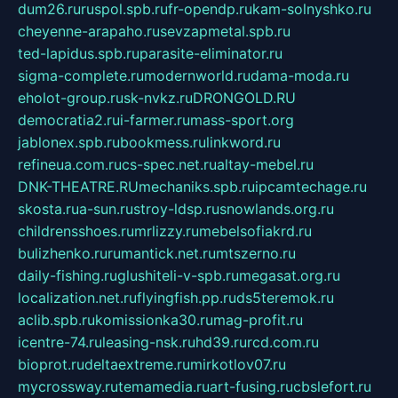
dum26.ru
ruspol.spb.ru
fr-opendp.ru
kam-solnyshko.ru
cheyenne-arapaho.ru
sevzapmetal.spb.ru
ted-lapidus.spb.ru
parasite-eliminator.ru
sigma-complete.ru
modernworld.ru
dama-moda.ru
eholot-group.ru
sk-nvkz.ru
DRONGOLD.RU
democratia2.ru
i-farmer.ru
mass-sport.org
jablonex.spb.ru
bookmess.ru
linkword.ru
refineua.com.ru
cs-spec.net.ru
altay-mebel.ru
DNK-THEATRE.RU
mechaniks.spb.ru
ipcamtechage.ru
skosta.ru
a-sun.ru
stroy-ldsp.ru
snowlands.org.ru
childrensshoes.ru
mrlizzy.ru
mebelsofiakrd.ru
bulizhenko.ru
rumantick.net.ru
mtszerno.ru
daily-fishing.ru
glushiteli-v-spb.ru
megasat.org.ru
localization.net.ru
flyingfish.pp.ru
ds5teremok.ru
aclib.spb.ru
komissionka30.ru
mag-profit.ru
icentre-74.ru
leasing-nsk.ru
hd39.ru
rcd.com.ru
bioprot.ru
deltaextreme.ru
mirkotlov07.ru
mycrossway.ru
temamedia.ru
art-fusing.ru
cbslefort.ru