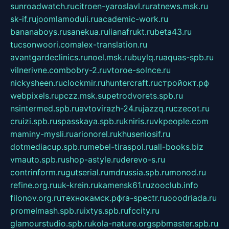
sunroadwatch.ru
citroen-yaroslavl.ru
ratnews.msk.ru
sk-if.ru
joomlamoduli.ru
academic-work.ru
bananaboys.ru
sanekua.ru
lianafrukt.ru
beta43.ru
tucsonwoori.com
alex-translation.ru
avantgardeclinics.ru
noel.msk.ru
buylq.ru
aquas-spb.ru
vilnerivne.com
bobry-2.ru
vtoroe-solnce.ru
nickysheen.ru
clockmir.ru
huntercraft.ru
стройокт.рф
webpixels.ru
pczz.msk.su
petrodvorets.spb.ru
nsintermed.spb.ru
avtovirazh-24.ru
jazzq.ru
czecot.ru
cruizi.spb.ru
spasskaya.spb.ru
kniris.ru
vkpeople.com
maminy-mysli.ru
arionorel.ru
khuseniosif.ru
dotmediacup.spb.ru
mebel-tiraspol.ru
all-books.biz
vmauto.spb.ru
shop-astyle.ru
derevo-s.ru
contrinform.ru
gutserial.ru
mdrussia.spb.ru
monod.ru
refine.org.ru
uk-krein.ru
kamensk61.ru
zooclub.info
filonov.org.ru
технокамск.рф
ra-spectr.ru
ooodriada.ru
promelmash.spb.ru
ixtys.spb.ru
fccity.ru
glamourstudio.spb.ru
kola-nature.org
spbmaster.spb.ru