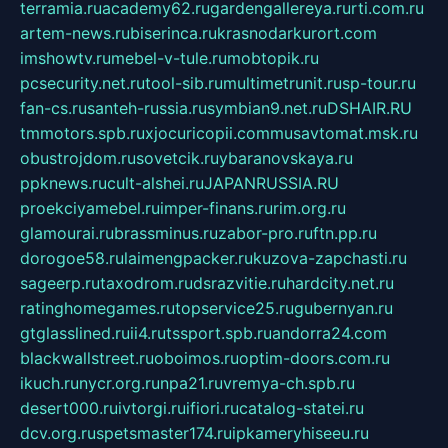
terramia.ru
academy62.ru
gardengallereya.ru
rti.com.ru
artem-news.ru
biserinca.ru
krasnodarkurort.com
imshowtv.ru
mebel-v-tule.ru
mobtopik.ru
pcsecurity.net.ru
tool-sib.ru
multimetrunit.ru
sp-tour.ru
fan-cs.ru
santeh-russia.ru
symbian9.net.ru
DSHAIR.RU
tmmotors.spb.ru
xjocuricopii.com
musavtomat.msk.ru
obustrojdom.ru
sovetcik.ru
ybaranovskaya.ru
ppknews.ru
cult-alshei.ru
JAPANRUSSIA.RU
proekciyamebel.ru
imper-finans.ru
rim.org.ru
glamourai.ru
brassminus.ru
zabor-pro.ru
ftn.pp.ru
dorogoe58.ru
laimengpacker.ru
kuzova-zapchasti.ru
sageerp.ru
taxodrom.ru
dsrazvitie.ru
hardcity.net.ru
ratinghomegames.ru
topservice25.ru
gubernyan.ru
gtglasslined.ru
ii4.ru
tssport.spb.ru
andorra24.com
blackwallstreet.ru
oboimos.ru
optim-doors.com.ru
ikuch.ru
nycr.org.ru
npa21.ru
vremya-ch.spb.ru
desert000.ru
ivtorgi.ru
ifiori.ru
catalog-statei.ru
dcv.org.ru
spetsmaster174.ru
ipkameryhiseeu.ru