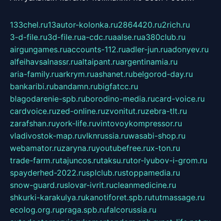
133chel.ru
13autor-kolonka.ru
2864420.ru
2rich.ru
3-d-file.ru
3d-file.ru
a-cdc.ru
aalse.ru
a380club.ru
airgungames.ru
accounts-112.ru
adler-jun.ru
adonyev.ru
alfeihavsalnassr.ru
altaipant.ru
argentinamia.ru
aria-family.ru
arkrym.ru
ashanet.ru
belgorod-day.ru
bankaribi.ru
bandamn.ru
bigfatcc.ru
blagodarenie-spb.ru
borodino-media.ru
card-voice.ru
cardvoice.ru
zed-online.ru
zvonitut.ru
zebra-tlt.ru
zarafshan.ru
york-life.ru
vintovoykompressor.ru
vladivostok-map.ru
vlknrussia.ru
wasabi-shop.ru
webamator.ru
zaryna.ru
youtubefree.ru
x-ton.ru
trade-farm.ru
tajuncos.ru
taksu.ru
tor-lyubov-i-grom.ru
spayderhed-2022.ru
splclub.ru
stoppamedia.ru
snow-guard.ru
slovar-ivrit.ru
cleanmedicine.ru
shkurki-karakulya.ru
kanotiforet.spb.ru
tutmassage.ru
ecolog.org.ru
praga.spb.ru
falcorussia.ru