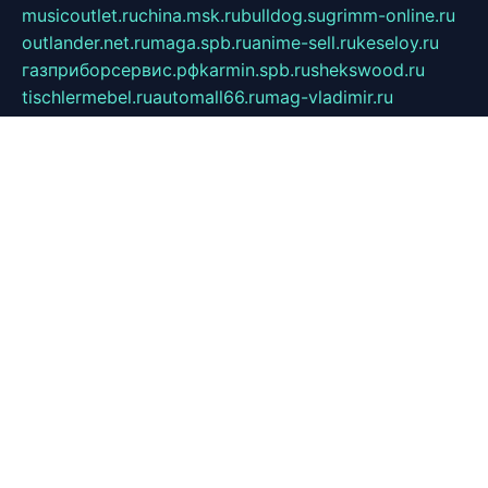
musicoutlet.ru
china.msk.ru
bulldog.su
grimm-online.ru
outlander.net.ru
maga.spb.ru
anime-sell.ru
keseloy.ru
газприборсервис.рф
karmin.spb.ru
shekswood.ru
tischlermebel.ru
automall66.ru
mag-vladimir.ru
yardbar.ru
kiwitour.spb.ru
indesign.com.ru
freestylemebel.ru
bany-samara.ru
rsei.ru
naidisvoyput.ru
mgsn-invest.ru
ipkamerasannce.ru
alicante-house.ru
ibelka74.ru
cozyhouse.info
vlkargalev-studio.ru
700mb.ru
figura-ufa.ru
alina-live.ru
belarusiannews.ru
womenknow.ru
dos-vniimk.ru
sega.net.ru
dv.net.ru
phenomenonsofhistory.com
telesputnik.net.ru
wall.pp.ru
pylesosroidmi.ru
gtc-clan.ru
cligs.ru
bibikazap.ru
popova.org.ru
netwhistler.spb.ru
bellvil.ru
bonzon.ru
iss-vladik.ru
defiparis.net.ru
las-gryzas.ru
amku.ru
electednews.spb.ru
feather.org.ru
spar72.ru
tankiigri.ru
dominus.com.ru
ibtree.ru
sanykool.pp.ru
unixlib.org.ru
menatep.spb.ru
gartenterrassen.ru
printeka.ru