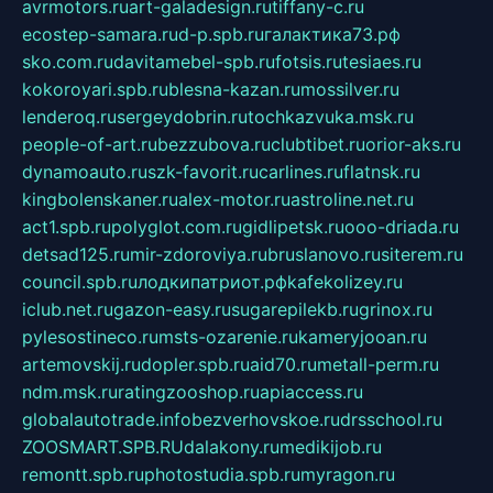
avrmotors.ru
art-galadesign.ru
tiffany-c.ru
ecostep-samara.ru
d-p.spb.ru
галактика73.рф
sko.com.ru
davitamebel-spb.ru
fotsis.ru
tesiaes.ru
kokoroyari.spb.ru
blesna-kazan.ru
mossilver.ru
lenderoq.ru
sergeydobrin.ru
tochkazvuka.msk.ru
people-of-art.ru
bezzubova.ru
clubtibet.ru
orior-aks.ru
dynamoauto.ru
szk-favorit.ru
carlines.ru
flatnsk.ru
kingbolenskaner.ru
alex-motor.ru
astroline.net.ru
act1.spb.ru
polyglot.com.ru
gidlipetsk.ru
ooo-driada.ru
detsad125.ru
mir-zdoroviya.ru
bruslanovo.ru
siterem.ru
council.spb.ru
лодкипатриот.рф
kafekolizey.ru
iclub.net.ru
gazon-easy.ru
sugarepilekb.ru
grinox.ru
pylesostineco.ru
msts-ozarenie.ru
kameryjooan.ru
artemovskij.ru
dopler.spb.ru
aid70.ru
metall-perm.ru
ndm.msk.ru
ratingzooshop.ru
apiaccess.ru
globalautotrade.info
bezverhovskoe.ru
drsschool.ru
ZOOSMART.SPB.RU
dalakony.ru
medikijob.ru
remontt.spb.ru
photostudia.spb.ru
myragon.ru