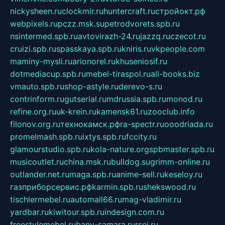
nickysheen.ru
clockmir.ru
huntercraft.ru
стройокт.рф
webpixels.ru
pczz.msk.su
petrodvorets.spb.ru
nsintermed.spb.ru
avtovirazh-24.ru
jazzq.ru
czecot.ru
cruizi.spb.ru
spasskaya.spb.ru
kniris.ru
vkpeople.com
maminy-mysli.ru
arionorel.ru
khuseniosif.ru
dotmediacup.spb.ru
mebel-tiraspol.ru
all-books.biz
vmauto.spb.ru
shop-astyle.ru
derevo-s.ru
contrinform.ru
gutserial.ru
mdrussia.spb.ru
monod.ru
refine.org.ru
uk-krein.ru
kamensk61.ru
zooclub.info
filonov.org.ru
технокамск.рф
ra-spectr.ru
ooodriada.ru
promelmash.spb.ru
ixtys.spb.ru
fccity.ru
glamourstudio.spb.ru
kola-nature.org
spbmaster.spb.ru
musicoutlet.ru
china.msk.ru
bulldog.su
grimm-online.ru
outlander.net.ru
maga.spb.ru
anime-sell.ru
keseloy.ru
газприборсервис.рф
karmin.spb.ru
shekswood.ru
tischlermebel.ru
automall66.ru
mag-vladimir.ru
yardbar.ru
kiwitour.spb.ru
indesign.com.ru
freestylemebel.ru
bany-samara.ru
rsei.ru