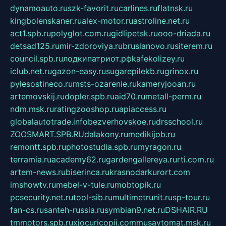
dynamoauto.ru
szk-favorit.ru
carlines.ru
flatnsk.ru
kingbolenskaner.ru
alex-motor.ru
astroline.net.ru
act1.spb.ru
polyglot.com.ru
gidlipetsk.ru
ooo-driada.ru
detsad125.ru
mir-zdoroviya.ru
bruslanovo.ru
siterem.ru
council.spb.ru
лодкипатриот.рф
kafekolizey.ru
iclub.net.ru
gazon-easy.ru
sugarepilekb.ru
grinox.ru
pylesostineco.ru
msts-ozarenie.ru
kameryjooan.ru
artemovskij.ru
dopler.spb.ru
aid70.ru
metall-perm.ru
ndm.msk.ru
ratingzooshop.ru
apiaccess.ru
globalautotrade.info
bezverhovskoe.ru
drsschool.ru
ZOOSMART.SPB.RU
dalakony.ru
medikijob.ru
remontt.spb.ru
photostudia.spb.ru
myragon.ru
terramia.ru
academy62.ru
gardengallereya.ru
rti.com.ru
artem-news.ru
biserinca.ru
krasnodarkurort.com
imshowtv.ru
mebel-v-tule.ru
mobtopik.ru
pcsecurity.net.ru
tool-sib.ru
multimetrunit.ru
sp-tour.ru
fan-cs.ru
santeh-russia.ru
symbian9.net.ru
DSHAIR.RU
tmmotors.spb.ru
xjocuricopii.com
musavtomat.msk.ru