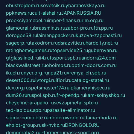
obustrojdom.ru
sovetcik.ru
ybaranovskaya.ru
ppknews.ru
cult-alshei.ru
JAPANRUSSIA.RU
proekciyamebel.ru
imper-finans.ru
rim.org.ru
glamourai.ru
brassminus.ru
zabor-pro.ru
ftn.pp.ru
dorogoe58.ru
laimengpacker.ru
kuzova-zapchasti.ru
sageerp.ru
taxodrom.ru
dsrazvitie.ru
hardcity.net.ru
ratinghomegames.ru
topservice25.ru
gubernyan.ru
gtglasslined.ru
ii4.ru
tssport.spb.ru
andorra24.com
blackwallstreet.ru
oboimos.ru
optim-doors.com.ru
ikuch.ru
nycr.org.ru
npa21.ru
vremya-ch.spb.ru
desert000.ru
ivtorgi.ru
ifiori.ru
catalog-statei.ru
dcv.org.ru
spetsmaster174.ru
ipkameryhiseeu.ru
dum26.ru
ruspol.spb.ru
fr-opendp.ru
kam-solnyshko.ru
cheyenne-arapaho.ru
sevzapmetal.spb.ru
ted-lapidus.spb.ru
parasite-eliminator.ru
sigma-complete.ru
modernworld.ru
dama-moda.ru
eholot-group.ru
sk-nvkz.ru
DRONGOLD.RU
democratia2.ru
i-farmer.ru
mass-sport.org