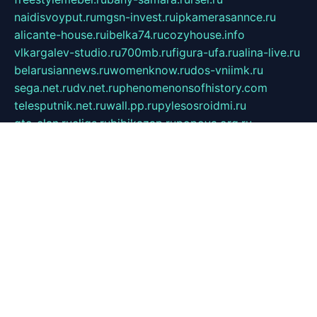
naidisvoyput.ru
mgsn-invest.ru
ipkamerasannce.ru
alicante-house.ru
ibelka74.ru
cozyhouse.info
vlkargalev-studio.ru
700mb.ru
figura-ufa.ru
alina-live.ru
belarusiannews.ru
womenknow.ru
dos-vniimk.ru
sega.net.ru
dv.net.ru
phenomenonsofhistory.com
telesputnik.net.ru
wall.pp.ru
pylesosroidmi.ru
gtc-clan.ru
cligs.ru
bibikazap.ru
popova.org.ru
netwhistler.spb.ru
bellvil.ru
bonzon.ru
iss-vladik.ru
defiparis.net.ru
las-gryzas.ru
amku.ru
electednews.spb.ru
feather.org.ru
spar72.ru
tankiigri.ru
dominus.com.ru
ibtree.ru
sanykool.pp.ru
unixlib.org.ru
menatep.spb.ru
gartenterrassen.ru
printeka.ru
skvozilka.com.ru
parkovka-pub.ru
lovemobi.ru
art-ru.ru
emulatorz.com.ru
alucomp.com.ru
tatforum.com.ru
alternativa-profi.ru
dermakler.ru
artsurvey.ru
aredir.ru
khimspas.ru
centr-maxi.ru
2018r.ru
bort-stomer-defort.ru
professional2.ru
gibsons.ru