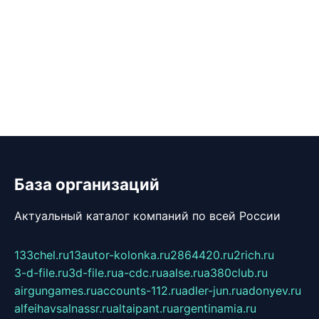
База организаций
Актуальный каталог компаний по всей России
133chel.ru
13autor-kolonka.ru
2864420.ru
2rich.ru
3-d-file.ru
3d-file.ru
a-cdc.ru
aalse.ru
a380club.ru
airgungames.ru
accounts-112.ru
adler-jun.ru
adonyev.ru
alfeihavsalnassr.ru
altaipant.ru
argentinamia.ru