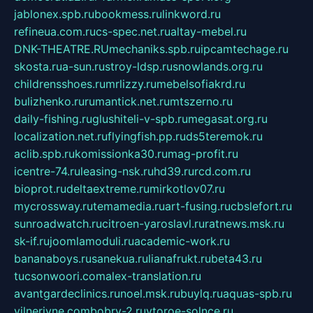
jablonex.spb.ru
bookmess.ru
linkword.ru
refineua.com.ru
cs-spec.net.ru
altay-mebel.ru
DNK-THEATRE.RU
mechaniks.spb.ru
ipcamtechage.ru
skosta.ru
a-sun.ru
stroy-ldsp.ru
snowlands.org.ru
childrensshoes.ru
mrlizzy.ru
mebelsofiakrd.ru
bulizhenko.ru
rumantick.net.ru
mtszerno.ru
daily-fishing.ru
glushiteli-v-spb.ru
megasat.org.ru
localization.net.ru
flyingfish.pp.ru
ds5teremok.ru
aclib.spb.ru
komissionka30.ru
mag-profit.ru
icentre-74.ru
leasing-nsk.ru
hd39.ru
rcd.com.ru
bioprot.ru
deltaextreme.ru
mirkotlov07.ru
mycrossway.ru
temamedia.ru
art-fusing.ru
cbslefort.ru
sunroadwatch.ru
citroen-yaroslavl.ru
ratnews.msk.ru
sk-if.ru
joomlamoduli.ru
academic-work.ru
bananaboys.ru
sanekua.ru
lianafrukt.ru
beta43.ru
tucsonwoori.com
alex-translation.ru
avantgardeclinics.ru
noel.msk.ru
buylq.ru
aquas-spb.ru
vilnerivne.com
bobry-2.ru
vtoroe-solnce.ru