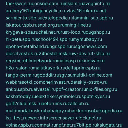
tae-kwon.ru
consrio.com.ru
insiam.ru
avegainfo.ru
archery161.ru
bigencyclica.ru
vlast16.ru
korru.net
sarmiento.spb.su
extelopedia.ru
lammin-suo.spb.ru
iskatour.spb.ru
snpi.org.ru
running-line.ru
krygeva-spa.ru
chel.net.ru
rust-loco.ru
dugshop.ru
hl-beta.spb.ru
school494.spb.ru
mymubaby.ru
epoha-metalband.ru
ngr.spb.ru
rusgosnews.com
dieselvostok.ru
24hostel.msk.ru
w-dev.ru
f-ship.ru
regsmi.ru
filmnetwork.ru
malinasp.ru
kinosvin.ru
h2o-salon.ru
malutkayork.ru
deltaprim.spb.ru
tango-perm.ru
gooddir.ru
sgv.su
multiki-online.com
webkrasotki.com
cherinvest.ru
detskiy-ostrov.ru
ankou.spb.ru
alvesta1.ru
pdf-creator.ru
nix-files.org.ru
sakhatoday.ru
elektrikersymboler.ru
sputnikyes.ru
golf2club.msk.ru
aeforums.ru
zallclub.ru
multimodal.msk.ru
habaigry.ru
haikko.ru
sobakopedia.ru
isz-fest.ru
ewnc.info
screensaver-clock.net.ru
volnav.spb.ru
comnat.ru
npf.net.ru
7bit.pp.ru
kalugatur.ru