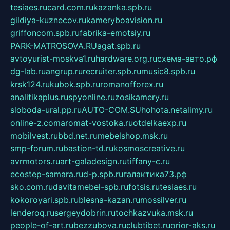
tesiaes.ru
card.com.ru
kazanka.spb.ru
gildiya-kuznecov.ru
kameryboavision.ru
griffoncom.spb.ru
fabrika-emotsiy.ru
PARK-MATROSOVA.RU
agat.spb.ru
avtoyurist-moskva1.ru
hardware.org.ru
схема-авто.рф
dg-lab.ru
angrup.ru
recruiter.spb.ru
music8.spb.ru
krsk124.ru
kubok.spb.ru
romanofforex.ru
analitikaplus.ru
spyonline.ru
zosikamery.ru
sloboda-ural.pp.ru
AUTO-COM.SU
hohota.net
alimy.ru
online-z.com
aromat-vostoka.ru
otdelkaexp.ru
mobilvest.ru
bbd.net.ru
mebelshop.msk.ru
smp-forum.ru
bastion-td.ru
kosmoscreative.ru
avrmotors.ru
art-galadesign.ru
tiffany-c.ru
ecostep-samara.ru
d-p.spb.ru
галактика73.рф
sko.com.ru
davitamebel-spb.ru
fotsis.ru
tesiaes.ru
kokoroyari.spb.ru
blesna-kazan.ru
mossilver.ru
lenderoq.ru
sergeydobrin.ru
tochkazvuka.msk.ru
people-of-art.ru
bezzubova.ru
clubtibet.ru
orior-aks.ru