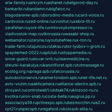
aria-family.ru
arkrym.ru
ashanet.ru
belgorod-day.ru
bankaribi.ru
bandamn.ru
bigfatcc.ru
blagodarenie-spb.ru
borodino-media.ru
card-voice.ru
cardvoice.ru
zed-online.ru
zvonitut.ru
zebra-tlt.ru
zarafshan.ru
york-life.ru
vintovoykompressor.ru
vladivostok-map.ru
vlknrussia.ru
wasabi-shop.ru
webamator.ru
zaryna.ru
youtubefree.ru
x-ton.ru
trade-farm.ru
tajuncos.ru
taksu.ru
tor-lyubov-i-grom.ru
spayderhed-2022.ru
splclub.ru
stoppamedia.ru
snow-guard.ru
slovar-ivrit.ru
cleanmedicine.ru
shkurki-karakulya.ru
kanotiforet.spb.ru
tutmassage.ru
ecolog.org.ru
praga.spb.ru
falcorussia.ru
autodoctorservis.ru
kamertondom.spb.ru
net-life.net.ru
avto-vozim.ru
sakhcamera.ru
alliance-electro.spb.ru
stroyavt.ru
controlweb1.ru
tdsak74.ru
kinzozo-ru.ru
kvotka.ru
iron-snab.ru
costa-bella.ru
eugrus.pp.ru
associaciya39.ru
primexpo.spb.ru
bezmorchin.ru
ia2.ru
cpt21.ru
ispecspb.ru
regahost.ru
kolosok-elita.ru