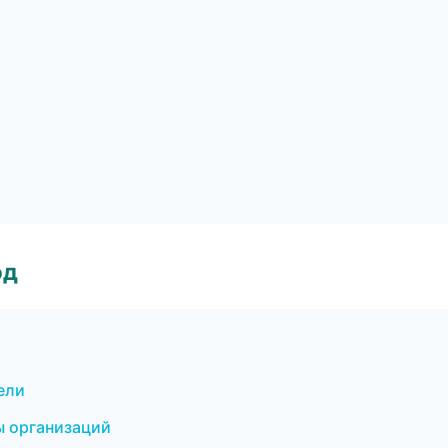
од
ели
ы организаций