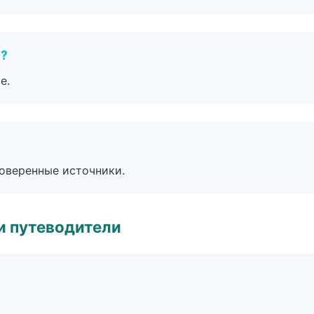
е?
е.
роверенные источники.
и путеводители