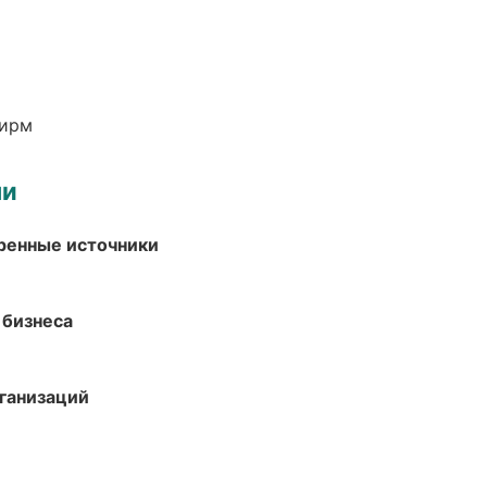
фирм
ми
еренные источники
 бизнеса
ганизаций