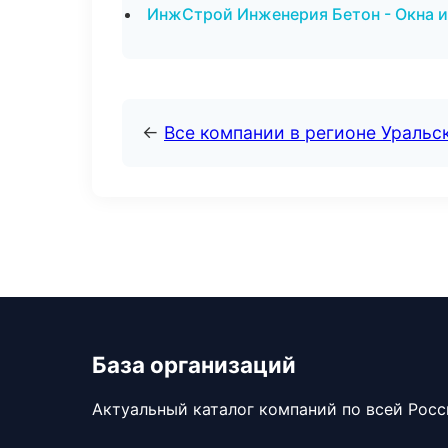
ИнжСтрой Инженерия Бетон - Окна и
←
Все компании в регионе Уральс
База организаций
Актуальный каталог компаний по всей Рос