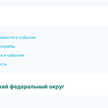
новости и события
 службы
и и события
ость
ский федеральный округ