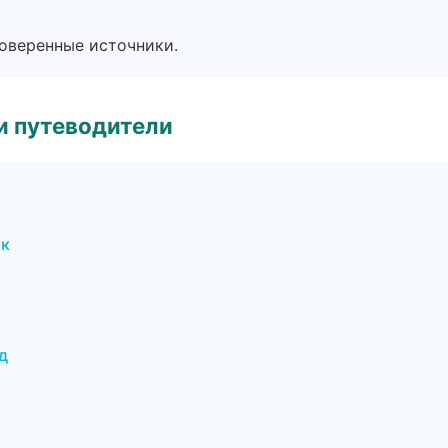
роверенные источники.
и путеводители
ок
д