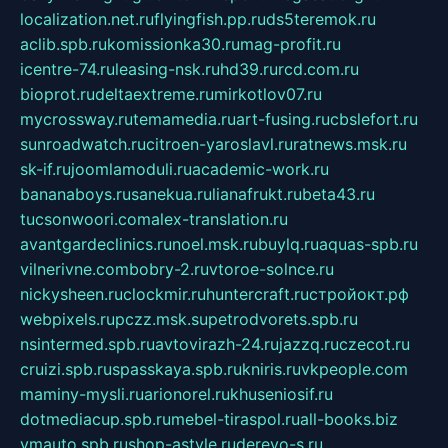
localization.net.ru
flyingfish.pp.ru
ds5teremok.ru
aclib.spb.ru
komissionka30.ru
mag-profit.ru
icentre-74.ru
leasing-nsk.ru
hd39.ru
rcd.com.ru
bioprot.ru
deltaextreme.ru
mirkotlov07.ru
mycrossway.ru
temamedia.ru
art-fusing.ru
cbslefort.ru
sunroadwatch.ru
citroen-yaroslavl.ru
ratnews.msk.ru
sk-if.ru
joomlamoduli.ru
academic-work.ru
bananaboys.ru
sanekua.ru
lianafrukt.ru
beta43.ru
tucsonwoori.com
alex-translation.ru
avantgardeclinics.ru
noel.msk.ru
buylq.ru
aquas-spb.ru
vilnerivne.com
bobry-2.ru
vtoroe-solnce.ru
nickysheen.ru
clockmir.ru
huntercraft.ru
стройокт.рф
webpixels.ru
pczz.msk.su
petrodvorets.spb.ru
nsintermed.spb.ru
avtovirazh-24.ru
jazzq.ru
czecot.ru
cruizi.spb.ru
spasskaya.spb.ru
kniris.ru
vkpeople.com
maminy-mysli.ru
arionorel.ru
khuseniosif.ru
dotmediacup.spb.ru
mebel-tiraspol.ru
all-books.biz
vmauto.spb.ru
shop-astyle.ru
derevo-s.ru