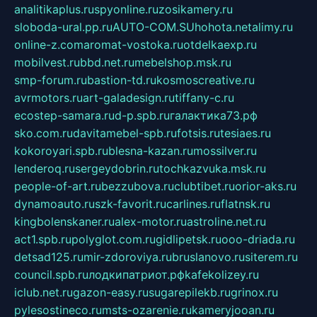
analitikaplus.ru
spyonline.ru
zosikamery.ru
sloboda-ural.pp.ru
AUTO-COM.SU
hohota.net
alimy.ru
online-z.com
aromat-vostoka.ru
otdelkaexp.ru
mobilvest.ru
bbd.net.ru
mebelshop.msk.ru
smp-forum.ru
bastion-td.ru
kosmoscreative.ru
avrmotors.ru
art-galadesign.ru
tiffany-c.ru
ecostep-samara.ru
d-p.spb.ru
галактика73.рф
sko.com.ru
davitamebel-spb.ru
fotsis.ru
tesiaes.ru
kokoroyari.spb.ru
blesna-kazan.ru
mossilver.ru
lenderoq.ru
sergeydobrin.ru
tochkazvuka.msk.ru
people-of-art.ru
bezzubova.ru
clubtibet.ru
orior-aks.ru
dynamoauto.ru
szk-favorit.ru
carlines.ru
flatnsk.ru
kingbolenskaner.ru
alex-motor.ru
astroline.net.ru
act1.spb.ru
polyglot.com.ru
gidlipetsk.ru
ooo-driada.ru
detsad125.ru
mir-zdoroviya.ru
bruslanovo.ru
siterem.ru
council.spb.ru
лодкипатриот.рф
kafekolizey.ru
iclub.net.ru
gazon-easy.ru
sugarepilekb.ru
grinox.ru
pylesostineco.ru
msts-ozarenie.ru
kameryjooan.ru