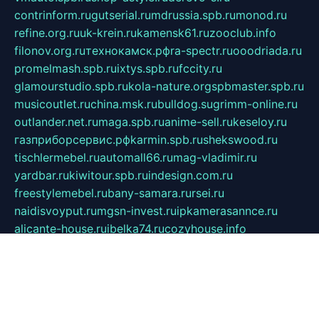
contrinform.ru
gutserial.ru
mdrussia.spb.ru
monod.ru
refine.org.ru
uk-krein.ru
kamensk61.ru
zooclub.info
filonov.org.ru
технокамск.рф
ra-spectr.ru
ooodriada.ru
promelmash.spb.ru
ixtys.spb.ru
fccity.ru
glamourstudio.spb.ru
kola-nature.org
spbmaster.spb.ru
musicoutlet.ru
china.msk.ru
bulldog.su
grimm-online.ru
outlander.net.ru
maga.spb.ru
anime-sell.ru
keseloy.ru
газприборсервис.рф
karmin.spb.ru
shekswood.ru
tischlermebel.ru
automall66.ru
mag-vladimir.ru
yardbar.ru
kiwitour.spb.ru
indesign.com.ru
freestylemebel.ru
bany-samara.ru
rsei.ru
naidisvoyput.ru
mgsn-invest.ru
ipkamerasannce.ru
alicante-house.ru
ibelka74.ru
cozyhouse.info
vlkargalev-studio.ru
700mb.ru
figura-ufa.ru
alina-live.ru
belarusiannews.ru
womenknow.ru
dos-vniimk.ru
sega.net.ru
dv.net.ru
phenomenonsofhistory.com
telesputnik.net.ru
wall.pp.ru
pylesosroidmi.ru
gtc-clan.ru
cligs.ru
bibikazap.ru
popova.org.ru