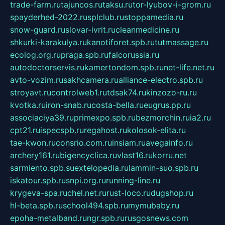
trade-farm.ru
tajuncos.ru
taksu.ru
tor-lyubov-i-grom.ru
spayderhed-2022.ru
splclub.ru
stoppamedia.ru
snow-guard.ru
slovar-ivrit.ru
cleanmedicine.ru
shkurki-karakulya.ru
kanotiforet.spb.ru
tutmassage.ru
ecolog.org.ru
praga.spb.ru
falcorussia.ru
autodoctorservis.ru
kamertondom.spb.ru
net-life.net.ru
avto-vozim.ru
sakhcamera.ru
alliance-electro.spb.ru
stroyavt.ru
controlweb1.ru
tdsak74.ru
kinzozo-ru.ru
kvotka.ru
iron-snab.ru
costa-bella.ru
eugrus.pp.ru
associaciya39.ru
primexpo.spb.ru
bezmorchin.ru
ia2.ru
cpt21.ru
ispecspb.ru
regahost.ru
kolosok-elita.ru
tae-kwon.ru
consrio.com.ru
insiam.ru
avegainfo.ru
archery161.ru
bigencyclica.ru
vlast16.ru
korru.net
sarmiento.spb.su
extelopedia.ru
lammin-suo.spb.ru
iskatour.spb.ru
snpi.org.ru
running-line.ru
krygeva-spa.ru
chel.net.ru
rust-loco.ru
dugshop.ru
hl-beta.spb.ru
school494.spb.ru
mymubaby.ru
epoha-metalband.ru
ngr.spb.ru
rusgosnews.com