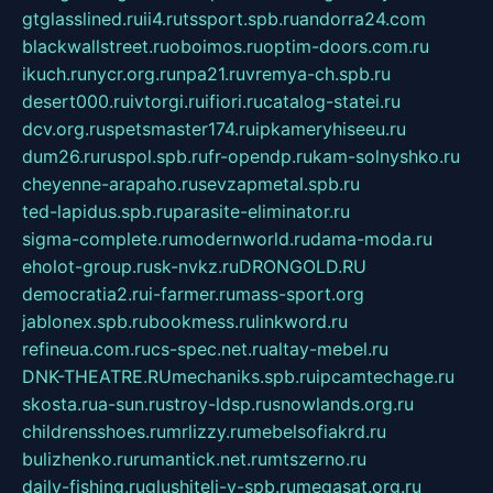
gtglasslined.ru
ii4.ru
tssport.spb.ru
andorra24.com
blackwallstreet.ru
oboimos.ru
optim-doors.com.ru
ikuch.ru
nycr.org.ru
npa21.ru
vremya-ch.spb.ru
desert000.ru
ivtorgi.ru
ifiori.ru
catalog-statei.ru
dcv.org.ru
spetsmaster174.ru
ipkameryhiseeu.ru
dum26.ru
ruspol.spb.ru
fr-opendp.ru
kam-solnyshko.ru
cheyenne-arapaho.ru
sevzapmetal.spb.ru
ted-lapidus.spb.ru
parasite-eliminator.ru
sigma-complete.ru
modernworld.ru
dama-moda.ru
eholot-group.ru
sk-nvkz.ru
DRONGOLD.RU
democratia2.ru
i-farmer.ru
mass-sport.org
jablonex.spb.ru
bookmess.ru
linkword.ru
refineua.com.ru
cs-spec.net.ru
altay-mebel.ru
DNK-THEATRE.RU
mechaniks.spb.ru
ipcamtechage.ru
skosta.ru
a-sun.ru
stroy-ldsp.ru
snowlands.org.ru
childrensshoes.ru
mrlizzy.ru
mebelsofiakrd.ru
bulizhenko.ru
rumantick.net.ru
mtszerno.ru
daily-fishing.ru
glushiteli-v-spb.ru
megasat.org.ru