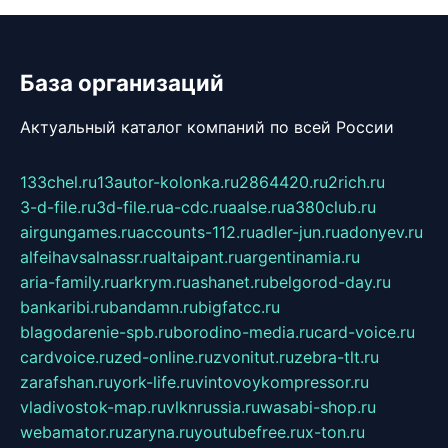
База организаций
Актуальный каталог компаний по всей России
133chel.ru
13autor-kolonka.ru
2864420.ru
2rich.ru
3-d-file.ru
3d-file.ru
a-cdc.ru
aalse.ru
a380club.ru
airgungames.ru
accounts-112.ru
adler-jun.ru
adonyev.ru
alfeihavsalnassr.ru
altaipant.ru
argentinamia.ru
aria-family.ru
arkrym.ru
ashanet.ru
belgorod-day.ru
bankaribi.ru
bandamn.ru
bigfatcc.ru
blagodarenie-spb.ru
borodino-media.ru
card-voice.ru
cardvoice.ru
zed-online.ru
zvonitut.ru
zebra-tlt.ru
zarafshan.ru
york-life.ru
vintovoykompressor.ru
vladivostok-map.ru
vlknrussia.ru
wasabi-shop.ru
webamator.ru
zaryna.ru
youtubefree.ru
x-ton.ru