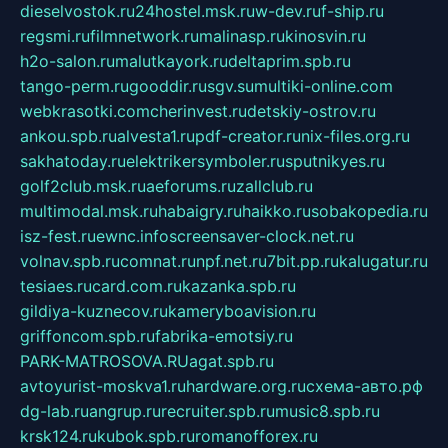
dieselvostok.ru
24hostel.msk.ru
w-dev.ru
f-ship.ru
regsmi.ru
filmnetwork.ru
malinasp.ru
kinosvin.ru
h2o-salon.ru
malutkayork.ru
deltaprim.spb.ru
tango-perm.ru
gooddir.ru
sgv.su
multiki-online.com
webkrasotki.com
cherinvest.ru
detskiy-ostrov.ru
ankou.spb.ru
alvesta1.ru
pdf-creator.ru
nix-files.org.ru
sakhatoday.ru
elektrikersymboler.ru
sputnikyes.ru
golf2club.msk.ru
aeforums.ru
zallclub.ru
multimodal.msk.ru
habaigry.ru
haikko.ru
sobakopedia.ru
isz-fest.ru
ewnc.info
screensaver-clock.net.ru
volnav.spb.ru
comnat.ru
npf.net.ru
7bit.pp.ru
kalugatur.ru
tesiaes.ru
card.com.ru
kazanka.spb.ru
gildiya-kuznecov.ru
kameryboavision.ru
griffoncom.spb.ru
fabrika-emotsiy.ru
PARK-MATROSOVA.RU
agat.spb.ru
avtoyurist-moskva1.ru
hardware.org.ru
схема-авто.рф
dg-lab.ru
angrup.ru
recruiter.spb.ru
music8.spb.ru
krsk124.ru
kubok.spb.ru
romanofforex.ru