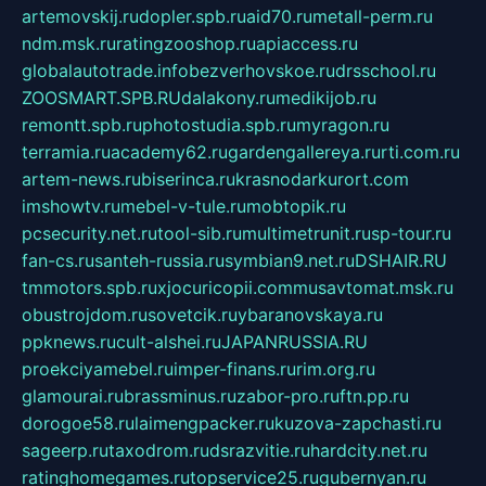
artemovskij.ru
dopler.spb.ru
aid70.ru
metall-perm.ru
ndm.msk.ru
ratingzooshop.ru
apiaccess.ru
globalautotrade.info
bezverhovskoe.ru
drsschool.ru
ZOOSMART.SPB.RU
dalakony.ru
medikijob.ru
remontt.spb.ru
photostudia.spb.ru
myragon.ru
terramia.ru
academy62.ru
gardengallereya.ru
rti.com.ru
artem-news.ru
biserinca.ru
krasnodarkurort.com
imshowtv.ru
mebel-v-tule.ru
mobtopik.ru
pcsecurity.net.ru
tool-sib.ru
multimetrunit.ru
sp-tour.ru
fan-cs.ru
santeh-russia.ru
symbian9.net.ru
DSHAIR.RU
tmmotors.spb.ru
xjocuricopii.com
musavtomat.msk.ru
obustrojdom.ru
sovetcik.ru
ybaranovskaya.ru
ppknews.ru
cult-alshei.ru
JAPANRUSSIA.RU
proekciyamebel.ru
imper-finans.ru
rim.org.ru
glamourai.ru
brassminus.ru
zabor-pro.ru
ftn.pp.ru
dorogoe58.ru
laimengpacker.ru
kuzova-zapchasti.ru
sageerp.ru
taxodrom.ru
dsrazvitie.ru
hardcity.net.ru
ratinghomegames.ru
topservice25.ru
gubernyan.ru