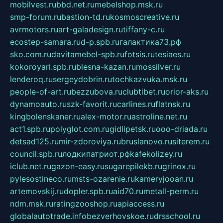
mobilvest.ru
bbd.net.ru
mebelshop.msk.ru
smp-forum.ru
bastion-td.ru
kosmoscreative.ru
avrmotors.ru
art-galadesign.ru
tiffany-c.ru
ecostep-samara.ru
d-p.spb.ru
галактика73.рф
sko.com.ru
davitamebel-spb.ru
fotsis.ru
tesiaes.ru
kokoroyari.spb.ru
blesna-kazan.ru
mossilver.ru
lenderoq.ru
sergeydobrin.ru
tochkazvuka.msk.ru
people-of-art.ru
bezzubova.ru
clubtibet.ru
orior-aks.ru
dynamoauto.ru
szk-favorit.ru
carlines.ru
flatnsk.ru
kingbolenskaner.ru
alex-motor.ru
astroline.net.ru
act1.spb.ru
polyglot.com.ru
gidlipetsk.ru
ooo-driada.ru
detsad125.ru
mir-zdoroviya.ru
bruslanovo.ru
siterem.ru
council.spb.ru
лодкипатриот.рф
kafekolizey.ru
iclub.net.ru
gazon-easy.ru
sugarepilekb.ru
grinox.ru
pylesostineco.ru
msts-ozarenie.ru
kameryjooan.ru
artemovskij.ru
dopler.spb.ru
aid70.ru
metall-perm.ru
ndm.msk.ru
ratingzooshop.ru
apiaccess.ru
globalautotrade.info
bezverhovskoe.ru
drsschool.ru