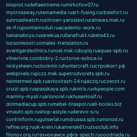
bioprot.ru
deltaextreme.ru
mirkotlov07.ru
mycrossway.ru
temamedia.ru
art-fusing.ru
cbslefort.ru
sunroadwatch.ru
citroen-yaroslavl.ru
ratnews.msk.ru
sk-if.ru
joomlamoduli.ru
academic-work.ru
bananaboys.ru
sanekua.ru
lianafrukt.ru
beta43.ru
tucsonwoori.com
alex-translation.ru
avantgardeclinics.ru
noel.msk.ru
buylq.ru
aquas-spb.ru
vilnerivne.com
bobry-2.ru
vtoroe-solnce.ru
nickysheen.ru
clockmir.ru
huntercraft.ru
стройокт.рф
webpixels.ru
pczz.msk.su
petrodvorets.spb.ru
nsintermed.spb.ru
avtovirazh-24.ru
jazzq.ru
czecot.ru
cruizi.spb.ru
spasskaya.spb.ru
kniris.ru
vkpeople.com
maminy-mysli.ru
arionorel.ru
khuseniosif.ru
dotmediacup.spb.ru
mebel-tiraspol.ru
all-books.biz
vmauto.spb.ru
shop-astyle.ru
derevo-s.ru
contrinform.ru
gutserial.ru
mdrussia.spb.ru
monod.ru
refine.org.ru
uk-krein.ru
kamensk61.ru
zooclub.info
filonov.org.ru
технокамск.рф
ra-spectr.ru
ooodriada.ru