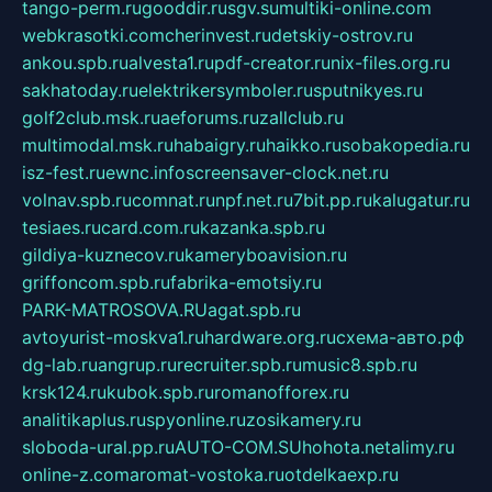
tango-perm.ru
gooddir.ru
sgv.su
multiki-online.com
webkrasotki.com
cherinvest.ru
detskiy-ostrov.ru
ankou.spb.ru
alvesta1.ru
pdf-creator.ru
nix-files.org.ru
sakhatoday.ru
elektrikersymboler.ru
sputnikyes.ru
golf2club.msk.ru
aeforums.ru
zallclub.ru
multimodal.msk.ru
habaigry.ru
haikko.ru
sobakopedia.ru
isz-fest.ru
ewnc.info
screensaver-clock.net.ru
volnav.spb.ru
comnat.ru
npf.net.ru
7bit.pp.ru
kalugatur.ru
tesiaes.ru
card.com.ru
kazanka.spb.ru
gildiya-kuznecov.ru
kameryboavision.ru
griffoncom.spb.ru
fabrika-emotsiy.ru
PARK-MATROSOVA.RU
agat.spb.ru
avtoyurist-moskva1.ru
hardware.org.ru
схема-авто.рф
dg-lab.ru
angrup.ru
recruiter.spb.ru
music8.spb.ru
krsk124.ru
kubok.spb.ru
romanofforex.ru
analitikaplus.ru
spyonline.ru
zosikamery.ru
sloboda-ural.pp.ru
AUTO-COM.SU
hohota.net
alimy.ru
online-z.com
aromat-vostoka.ru
otdelkaexp.ru