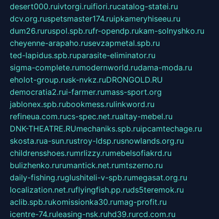
desert000.ru
ivtorgi.ru
ifiori.ru
catalog-statei.ru
dcv.org.ru
spetsmaster174.ru
ipkameryhiseeu.ru
dum26.ru
ruspol.spb.ru
fr-opendp.ru
kam-solnyshko.ru
cheyenne-arapaho.ru
sevzapmetal.spb.ru
ted-lapidus.spb.ru
parasite-eliminator.ru
sigma-complete.ru
modernworld.ru
dama-moda.ru
eholot-group.ru
sk-nvkz.ru
DRONGOLD.RU
democratia2.ru
i-farmer.ru
mass-sport.org
jablonex.spb.ru
bookmess.ru
linkword.ru
refineua.com.ru
cs-spec.net.ru
altay-mebel.ru
DNK-THEATRE.RU
mechaniks.spb.ru
ipcamtechage.ru
skosta.ru
a-sun.ru
stroy-ldsp.ru
snowlands.org.ru
childrensshoes.ru
mrlizzy.ru
mebelsofiakrd.ru
bulizhenko.ru
rumantick.net.ru
mtszerno.ru
daily-fishing.ru
glushiteli-v-spb.ru
megasat.org.ru
localization.net.ru
flyingfish.pp.ru
ds5teremok.ru
aclib.spb.ru
komissionka30.ru
mag-profit.ru
icentre-74.ru
leasing-nsk.ru
hd39.ru
rcd.com.ru