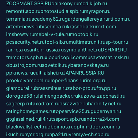
ZOOSMART.SPB.RU
dalakony.ru
medikijob.ru
remontt.spb.ru
photostudia.spb.ru
myragon.ru
terramia.ru
academy62.ru
gardengallereya.ru
rti.com.ru
artem-news.ru
biserinca.ru
krasnodarkurort.com
imshowtv.ru
mebel-v-tule.ru
mobtopik.ru
pcsecurity.net.ru
tool-sib.ru
multimetrunit.ru
sp-tour.ru
fan-cs.ru
santeh-russia.ru
symbian9.net.ru
DSHAIR.RU
tmmotors.spb.ru
xjocuricopii.com
musavtomat.msk.ru
obustrojdom.ru
sovetcik.ru
ybaranovskaya.ru
ppknews.ru
cult-alshei.ru
JAPANRUSSIA.RU
proekciyamebel.ru
imper-finans.ru
rim.org.ru
glamourai.ru
brassminus.ru
zabor-pro.ru
ftn.pp.ru
dorogoe58.ru
laimengpacker.ru
kuzova-zapchasti.ru
sageerp.ru
taxodrom.ru
dsrazvitie.ru
hardcity.net.ru
ratinghomegames.ru
topservice25.ru
gubernyan.ru
gtglasslined.ru
ii4.ru
tssport.spb.ru
andorra24.com
blackwallstreet.ru
oboimos.ru
optim-doors.com.ru
ikuch.ru
nycr.org.ru
npa21.ru
vremya-ch.spb.ru