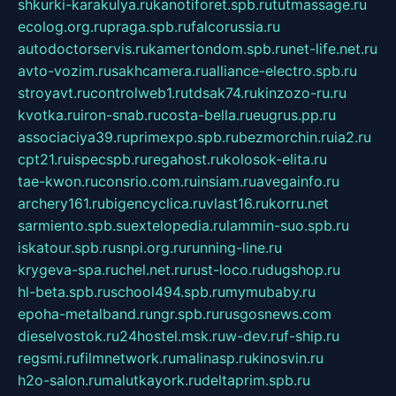
shkurki-karakulya.ru
kanotiforet.spb.ru
tutmassage.ru
ecolog.org.ru
praga.spb.ru
falcorussia.ru
autodoctorservis.ru
kamertondom.spb.ru
net-life.net.ru
avto-vozim.ru
sakhcamera.ru
alliance-electro.spb.ru
stroyavt.ru
controlweb1.ru
tdsak74.ru
kinzozo-ru.ru
kvotka.ru
iron-snab.ru
costa-bella.ru
eugrus.pp.ru
associaciya39.ru
primexpo.spb.ru
bezmorchin.ru
ia2.ru
cpt21.ru
ispecspb.ru
regahost.ru
kolosok-elita.ru
tae-kwon.ru
consrio.com.ru
insiam.ru
avegainfo.ru
archery161.ru
bigencyclica.ru
vlast16.ru
korru.net
sarmiento.spb.su
extelopedia.ru
lammin-suo.spb.ru
iskatour.spb.ru
snpi.org.ru
running-line.ru
krygeva-spa.ru
chel.net.ru
rust-loco.ru
dugshop.ru
hl-beta.spb.ru
school494.spb.ru
mymubaby.ru
epoha-metalband.ru
ngr.spb.ru
rusgosnews.com
dieselvostok.ru
24hostel.msk.ru
w-dev.ru
f-ship.ru
regsmi.ru
filmnetwork.ru
malinasp.ru
kinosvin.ru
h2o-salon.ru
malutkayork.ru
deltaprim.spb.ru