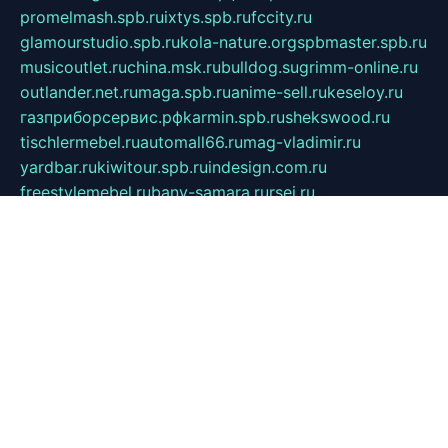
promelmash.spb.ru
ixtys.spb.ru
fccity.ru
glamourstudio.spb.ru
kola-nature.org
spbmaster.spb.ru
musicoutlet.ru
china.msk.ru
bulldog.su
grimm-online.ru
outlander.net.ru
maga.spb.ru
anime-sell.ru
keseloy.ru
газприборсервис.рф
karmin.spb.ru
shekswood.ru
tischlermebel.ru
automall66.ru
mag-vladimir.ru
yardbar.ru
kiwitour.spb.ru
indesign.com.ru
freestylemebel.ru
bany-samara.ru
rsei.ru
naidisvoyput.ru
mgsn-invest.ru
ipkamerasannce.ru
alicante-house.ru
ibelka74.ru
cozyhouse.info
vlkargalev-studio.ru
700mb.ru
figura-ufa.ru
alina-live.ru
belarusiannews.ru
womenknow.ru
dos-vniimk.ru
sega.net.ru
dv.net.ru
phenomenonsofhistory.com
telesputnik.net.ru
wall.pp.ru
pylesosroidmi.ru
gtc-clan.ru
cligs.ru
bibikazap.ru
popova.org.ru
netwhistler.spb.ru
bellvil.ru
bonzon.ru
iss-vladik.ru
defiparis.net.ru
las-gryzas.ru
amku.ru
electednews.spb.ru
feather.org.ru
spar72.ru
tankiigri.ru