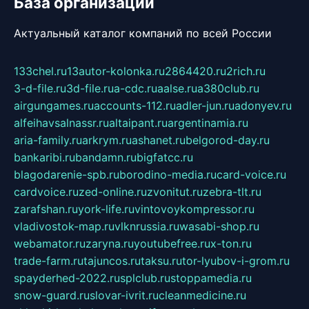
База организаций
Актуальный каталог компаний по всей России
133chel.ru
13autor-kolonka.ru
2864420.ru
2rich.ru
3-d-file.ru
3d-file.ru
a-cdc.ru
aalse.ru
a380club.ru
airgungames.ru
accounts-112.ru
adler-jun.ru
adonyev.ru
alfeihavsalnassr.ru
altaipant.ru
argentinamia.ru
aria-family.ru
arkrym.ru
ashanet.ru
belgorod-day.ru
bankaribi.ru
bandamn.ru
bigfatcc.ru
blagodarenie-spb.ru
borodino-media.ru
card-voice.ru
cardvoice.ru
zed-online.ru
zvonitut.ru
zebra-tlt.ru
zarafshan.ru
york-life.ru
vintovoykompressor.ru
vladivostok-map.ru
vlknrussia.ru
wasabi-shop.ru
webamator.ru
zaryna.ru
youtubefree.ru
x-ton.ru
trade-farm.ru
tajuncos.ru
taksu.ru
tor-lyubov-i-grom.ru
spayderhed-2022.ru
splclub.ru
stoppamedia.ru
snow-guard.ru
slovar-ivrit.ru
cleanmedicine.ru