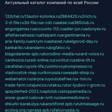
Актуальный каталог компаний по всей России
133chel.ru
13autor-kolonka.ru
2864420.ru
2rich.ru
3-d-file.ru
3d-file.ru
a-cdc.ru
aalse.ru
a380club.ru
airgungames.ru
accounts-112.ru
adler-jun.ru
adonyev.ru
alfeihavsalnassr.ru
altaipant.ru
argentinamia.ru
aria-family.ru
arkrym.ru
ashanet.ru
belgorod-day.ru
bankaribi.ru
bandamn.ru
bigfatcc.ru
blagodarenie-spb.ru
borodino-media.ru
card-voice.ru
cardvoice.ru
zed-online.ru
zvonitut.ru
zebra-tlt.ru
zarafshan.ru
york-life.ru
vintovoykompressor.ru
vladivostok-map.ru
vlknrussia.ru
wasabi-shop.ru
webamator.ru
zaryna.ru
youtubefree.ru
x-ton.ru
trade-farm.ru
tajuncos.ru
taksu.ru
tor-lyubov-i-grom.ru
spayderhed-2022.ru
splclub.ru
stoppamedia.ru
snow-guard.ru
slovar-ivrit.ru
cleanmedicine.ru
shkurki-karakulya.ru
kanotiforet.spb.ru
tutmassage.ru
ecolog.org.ru
praga.spb.ru
falcorussia.ru