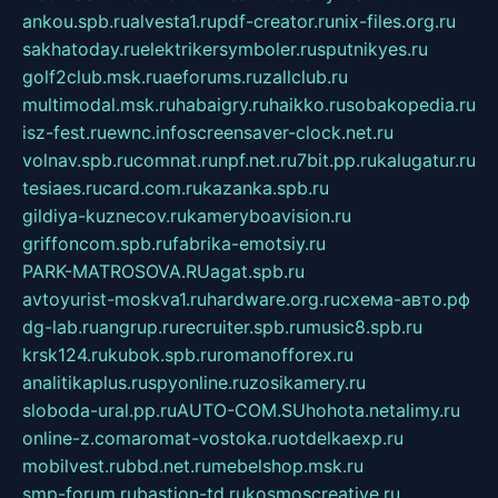
ankou.spb.ru
alvesta1.ru
pdf-creator.ru
nix-files.org.ru
sakhatoday.ru
elektrikersymboler.ru
sputnikyes.ru
golf2club.msk.ru
aeforums.ru
zallclub.ru
multimodal.msk.ru
habaigry.ru
haikko.ru
sobakopedia.ru
isz-fest.ru
ewnc.info
screensaver-clock.net.ru
volnav.spb.ru
comnat.ru
npf.net.ru
7bit.pp.ru
kalugatur.ru
tesiaes.ru
card.com.ru
kazanka.spb.ru
gildiya-kuznecov.ru
kameryboavision.ru
griffoncom.spb.ru
fabrika-emotsiy.ru
PARK-MATROSOVA.RU
agat.spb.ru
avtoyurist-moskva1.ru
hardware.org.ru
схема-авто.рф
dg-lab.ru
angrup.ru
recruiter.spb.ru
music8.spb.ru
krsk124.ru
kubok.spb.ru
romanofforex.ru
analitikaplus.ru
spyonline.ru
zosikamery.ru
sloboda-ural.pp.ru
AUTO-COM.SU
hohota.net
alimy.ru
online-z.com
aromat-vostoka.ru
otdelkaexp.ru
mobilvest.ru
bbd.net.ru
mebelshop.msk.ru
smp-forum.ru
bastion-td.ru
kosmoscreative.ru