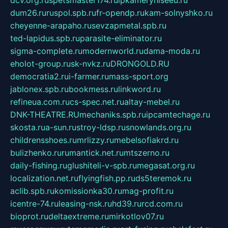
dcv.org.ru
spetsmaster174.ru
ipkameryhiseeu.ru
dum26.ru
ruspol.spb.ru
fr-opendp.ru
kam-solnyshko.ru
cheyenne-arapaho.ru
sevzapmetal.spb.ru
ted-lapidus.spb.ru
parasite-eliminator.ru
sigma-complete.ru
modernworld.ru
dama-moda.ru
eholot-group.ru
sk-nvkz.ru
DRONGOLD.RU
democratia2.ru
i-farmer.ru
mass-sport.org
jablonex.spb.ru
bookmess.ru
linkword.ru
refineua.com.ru
cs-spec.net.ru
altay-mebel.ru
DNK-THEATRE.RU
mechaniks.spb.ru
ipcamtechage.ru
skosta.ru
a-sun.ru
stroy-ldsp.ru
snowlands.org.ru
childrensshoes.ru
mrlizzy.ru
mebelsofiakrd.ru
bulizhenko.ru
rumantick.net.ru
mtszerno.ru
daily-fishing.ru
glushiteli-v-spb.ru
megasat.org.ru
localization.net.ru
flyingfish.pp.ru
ds5teremok.ru
aclib.spb.ru
komissionka30.ru
mag-profit.ru
icentre-74.ru
leasing-nsk.ru
hd39.ru
rcd.com.ru
bioprot.ru
deltaextreme.ru
mirkotlov07.ru