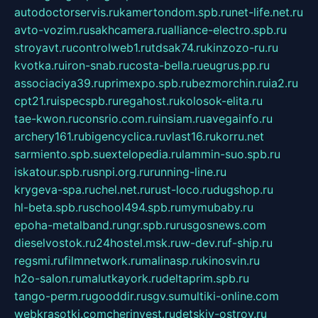
autodoctorservis.ru
kamertondom.spb.ru
net-life.net.ru
avto-vozim.ru
sakhcamera.ru
alliance-electro.spb.ru
stroyavt.ru
controlweb1.ru
tdsak74.ru
kinzozo-ru.ru
kvotka.ru
iron-snab.ru
costa-bella.ru
eugrus.pp.ru
associaciya39.ru
primexpo.spb.ru
bezmorchin.ru
ia2.ru
cpt21.ru
ispecspb.ru
regahost.ru
kolosok-elita.ru
tae-kwon.ru
consrio.com.ru
insiam.ru
avegainfo.ru
archery161.ru
bigencyclica.ru
vlast16.ru
korru.net
sarmiento.spb.su
extelopedia.ru
lammin-suo.spb.ru
iskatour.spb.ru
snpi.org.ru
running-line.ru
krygeva-spa.ru
chel.net.ru
rust-loco.ru
dugshop.ru
hl-beta.spb.ru
school494.spb.ru
mymubaby.ru
epoha-metalband.ru
ngr.spb.ru
rusgosnews.com
dieselvostok.ru
24hostel.msk.ru
w-dev.ru
f-ship.ru
regsmi.ru
filmnetwork.ru
malinasp.ru
kinosvin.ru
h2o-salon.ru
malutkayork.ru
deltaprim.spb.ru
tango-perm.ru
gooddir.ru
sgv.su
multiki-online.com
webkrasotki.com
cherinvest.ru
detskiy-ostrov.ru