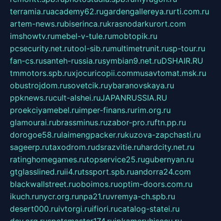
terramia.ru
academy62.ru
gardengallereya.ru
rti.com.ru
artem-news.ru
biserinca.ru
krasnodarkurort.com
imshowtv.ru
mebel-v-tule.ru
mobtopik.ru
pcsecurity.net.ru
tool-sib.ru
multimetrunit.ru
sp-tour.ru
fan-cs.ru
santeh-russia.ru
symbian9.net.ru
DSHAIR.RU
tmmotors.spb.ru
xjocuricopii.com
musavtomat.msk.ru
obustrojdom.ru
sovetcik.ru
ybaranovskaya.ru
ppknews.ru
cult-alshei.ru
JAPANRUSSIA.RU
proekciyamebel.ru
imper-finans.ru
rim.org.ru
glamourai.ru
brassminus.ru
zabor-pro.ru
ftn.pp.ru
dorogoe58.ru
laimengpacker.ru
kuzova-zapchasti.ru
sageerp.ru
taxodrom.ru
dsrazvitie.ru
hardcity.net.ru
ratinghomegames.ru
topservice25.ru
gubernyan.ru
gtglasslined.ru
ii4.ru
tssport.spb.ru
andorra24.com
blackwallstreet.ru
oboimos.ru
optim-doors.com.ru
ikuch.ru
nycr.org.ru
npa21.ru
vremya-ch.spb.ru
desert000.ru
ivtorgi.ru
ifiori.ru
catalog-statei.ru