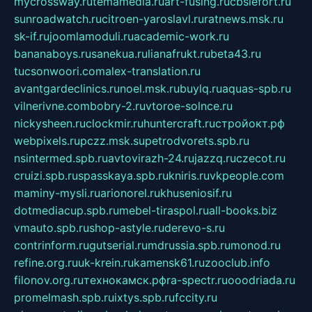
mycrossway.ru
temamedia.ru
art-fusing.ru
cbslefort.ru
sunroadwatch.ru
citroen-yaroslavl.ru
ratnews.msk.ru
sk-if.ru
joomlamoduli.ru
academic-work.ru
bananaboys.ru
sanekua.ru
lianafrukt.ru
beta43.ru
tucsonwoori.com
alex-translation.ru
avantgardeclinics.ru
noel.msk.ru
buylq.ru
aquas-spb.ru
vilnerivne.com
bobry-2.ru
vtoroe-solnce.ru
nickysheen.ru
clockmir.ru
huntercraft.ru
стройокт.рф
webpixels.ru
pczz.msk.su
petrodvorets.spb.ru
nsintermed.spb.ru
avtovirazh-24.ru
jazzq.ru
czecot.ru
cruizi.spb.ru
spasskaya.spb.ru
kniris.ru
vkpeople.com
maminy-mysli.ru
arionorel.ru
khuseniosif.ru
dotmediacup.spb.ru
mebel-tiraspol.ru
all-books.biz
vmauto.spb.ru
shop-astyle.ru
derevo-s.ru
contrinform.ru
gutserial.ru
mdrussia.spb.ru
monod.ru
refine.org.ru
uk-krein.ru
kamensk61.ru
zooclub.info
filonov.org.ru
технокамск.рф
ra-spectr.ru
ooodriada.ru
promelmash.spb.ru
ixtys.spb.ru
fccity.ru