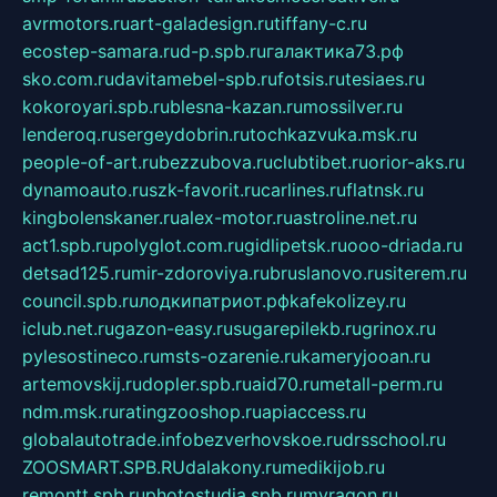
avrmotors.ru
art-galadesign.ru
tiffany-c.ru
ecostep-samara.ru
d-p.spb.ru
галактика73.рф
sko.com.ru
davitamebel-spb.ru
fotsis.ru
tesiaes.ru
kokoroyari.spb.ru
blesna-kazan.ru
mossilver.ru
lenderoq.ru
sergeydobrin.ru
tochkazvuka.msk.ru
people-of-art.ru
bezzubova.ru
clubtibet.ru
orior-aks.ru
dynamoauto.ru
szk-favorit.ru
carlines.ru
flatnsk.ru
kingbolenskaner.ru
alex-motor.ru
astroline.net.ru
act1.spb.ru
polyglot.com.ru
gidlipetsk.ru
ooo-driada.ru
detsad125.ru
mir-zdoroviya.ru
bruslanovo.ru
siterem.ru
council.spb.ru
лодкипатриот.рф
kafekolizey.ru
iclub.net.ru
gazon-easy.ru
sugarepilekb.ru
grinox.ru
pylesostineco.ru
msts-ozarenie.ru
kameryjooan.ru
artemovskij.ru
dopler.spb.ru
aid70.ru
metall-perm.ru
ndm.msk.ru
ratingzooshop.ru
apiaccess.ru
globalautotrade.info
bezverhovskoe.ru
drsschool.ru
ZOOSMART.SPB.RU
dalakony.ru
medikijob.ru
remontt.spb.ru
photostudia.spb.ru
myragon.ru