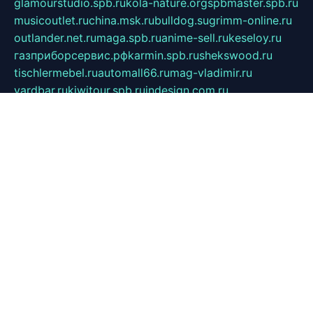
glamourstudio.spb.ru
kola-nature.org
spbmaster.spb.ru
musicoutlet.ru
china.msk.ru
bulldog.su
grimm-online.ru
outlander.net.ru
maga.spb.ru
anime-sell.ru
keseloy.ru
газприборсервис.рф
karmin.spb.ru
shekswood.ru
tischlermebel.ru
automall66.ru
mag-vladimir.ru
yardbar.ru
kiwitour.spb.ru
indesign.com.ru
freestylemebel.ru
bany-samara.ru
rsei.ru
naidisvoyput.ru
mgsn-invest.ru
ipkamerasannce.ru
alicante-house.ru
ibelka74.ru
cozyhouse.info
vlkargalev-studio.ru
700mb.ru
figura-ufa.ru
alina-live.ru
belarusiannews.ru
womenknow.ru
dos-vniimk.ru
sega.net.ru
dv.net.ru
phenomenonsofhistory.com
telesputnik.net.ru
wall.pp.ru
pylesosroidmi.ru
gtc-clan.ru
cligs.ru
bibikazap.ru
popova.org.ru
netwhistler.spb.ru
bellvil.ru
bonzon.ru
iss-vladik.ru
defiparis.net.ru
las-gryzas.ru
amku.ru
electednews.spb.ru
feather.org.ru
spar72.ru
tankiigri.ru
dominus.com.ru
ibtree.ru
sanykool.pp.ru
unixlib.org.ru