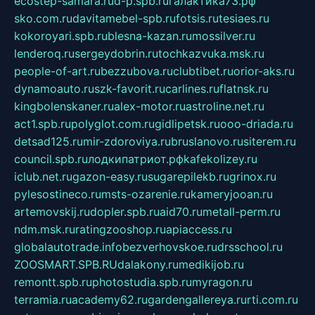
ecostep-samara.ru
d-p.spb.ru
галактика73.рф
sko.com.ru
davitamebel-spb.ru
fotsis.ru
tesiaes.ru
kokoroyari.spb.ru
blesna-kazan.ru
mossilver.ru
lenderoq.ru
sergeydobrin.ru
tochkazvuka.msk.ru
people-of-art.ru
bezzubova.ru
clubtibet.ru
orior-aks.ru
dynamoauto.ru
szk-favorit.ru
carlines.ru
flatnsk.ru
kingbolenskaner.ru
alex-motor.ru
astroline.net.ru
act1.spb.ru
polyglot.com.ru
gidlipetsk.ru
ooo-driada.ru
detsad125.ru
mir-zdoroviya.ru
bruslanovo.ru
siterem.ru
council.spb.ru
лодкипатриот.рф
kafekolizey.ru
iclub.net.ru
gazon-easy.ru
sugarepilekb.ru
grinox.ru
pylesostineco.ru
msts-ozarenie.ru
kameryjooan.ru
artemovskij.ru
dopler.spb.ru
aid70.ru
metall-perm.ru
ndm.msk.ru
ratingzooshop.ru
apiaccess.ru
globalautotrade.info
bezverhovskoe.ru
drsschool.ru
ZOOSMART.SPB.RU
dalakony.ru
medikijob.ru
remontt.spb.ru
photostudia.spb.ru
myragon.ru
terramia.ru
academy62.ru
gardengallereya.ru
rti.com.ru