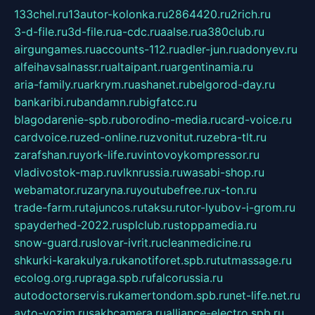
133chel.ru
13autor-kolonka.ru
2864420.ru
2rich.ru
3-d-file.ru
3d-file.ru
a-cdc.ru
aalse.ru
a380club.ru
airgungames.ru
accounts-112.ru
adler-jun.ru
adonyev.ru
alfeihavsalnassr.ru
altaipant.ru
argentinamia.ru
aria-family.ru
arkrym.ru
ashanet.ru
belgorod-day.ru
bankaribi.ru
bandamn.ru
bigfatcc.ru
blagodarenie-spb.ru
borodino-media.ru
card-voice.ru
cardvoice.ru
zed-online.ru
zvonitut.ru
zebra-tlt.ru
zarafshan.ru
york-life.ru
vintovoykompressor.ru
vladivostok-map.ru
vlknrussia.ru
wasabi-shop.ru
webamator.ru
zaryna.ru
youtubefree.ru
x-ton.ru
trade-farm.ru
tajuncos.ru
taksu.ru
tor-lyubov-i-grom.ru
spayderhed-2022.ru
splclub.ru
stoppamedia.ru
snow-guard.ru
slovar-ivrit.ru
cleanmedicine.ru
shkurki-karakulya.ru
kanotiforet.spb.ru
tutmassage.ru
ecolog.org.ru
praga.spb.ru
falcorussia.ru
autodoctorservis.ru
kamertondom.spb.ru
net-life.net.ru
avto-vozim.ru
sakhcamera.ru
alliance-electro.spb.ru