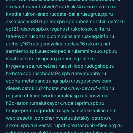
stroyavt.ru
controlweb1.ru
tdsak74.ru
kinzozo-ru.ru
kvotka.ru
iron-snab.ru
costa-bella.ru
eugrus.pp.ru
associaciya39.ru
primexpo.spb.ru
bezmorchin.ru
ia2.ru
cpt21.ru
ispecspb.ru
regahost.ru
kolosok-elita.ru
tae-kwon.ru
consrio.com.ru
insiam.ru
avegainfo.ru
archery161.ru
bigencyclica.ru
vlast16.ru
korru.net
sarmiento.spb.su
extelopedia.ru
lammin-suo.spb.ru
iskatour.spb.ru
snpi.org.ru
running-line.ru
krygeva-spa.ru
chel.net.ru
rust-loco.ru
dugshop.ru
hl-beta.spb.ru
school494.spb.ru
mymubaby.ru
epoha-metalband.ru
ngr.spb.ru
rusgosnews.com
dieselvostok.ru
24hostel.msk.ru
w-dev.ru
f-ship.ru
regsmi.ru
filmnetwork.ru
malinasp.ru
kinosvin.ru
h2o-salon.ru
malutkayork.ru
deltaprim.spb.ru
tango-perm.ru
gooddir.ru
sgv.su
multiki-online.com
webkrasotki.com
cherinvest.ru
detskiy-ostrov.ru
ankou.spb.ru
alvesta1.ru
pdf-creator.ru
nix-files.org.ru
sakhatoday.ru
elektrikersymboler.ru
sputnikyes.ru