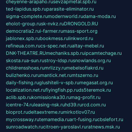
cheyenne-arapaho.ru
sevzapmetal.spb.ru
ted-lapidus.spb.ru
parasite-eliminator.ru
sigma-complete.ru
modernworld.ru
dama-moda.ru
eholot-group.ru
sk-nvkz.ru
DRONGOLD.RU
democratia2.ru
i-farmer.ru
mass-sport.org
jablonex.spb.ru
bookmess.ru
linkword.ru
refineua.com.ru
cs-spec.net.ru
altay-mebel.ru
DNK-THEATRE.RU
mechaniks.spb.ru
ipcamtechage.ru
skosta.ru
a-sun.ru
stroy-ldsp.ru
snowlands.org.ru
childrensshoes.ru
mrlizzy.ru
mebelsofiakrd.ru
bulizhenko.ru
rumantick.net.ru
mtszerno.ru
daily-fishing.ru
glushiteli-v-spb.ru
megasat.org.ru
localization.net.ru
flyingfish.pp.ru
ds5teremok.ru
aclib.spb.ru
komissionka30.ru
mag-profit.ru
icentre-74.ru
leasing-nsk.ru
hd39.ru
rcd.com.ru
bioprot.ru
deltaextreme.ru
mirkotlov07.ru
mycrossway.ru
temamedia.ru
art-fusing.ru
cbslefort.ru
sunroadwatch.ru
citroen-yaroslavl.ru
ratnews.msk.ru