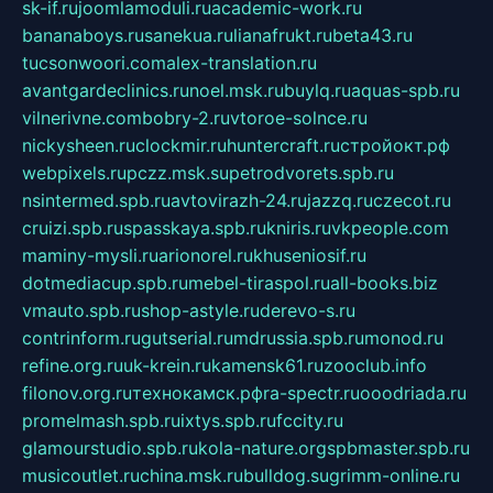
sk-if.ru
joomlamoduli.ru
academic-work.ru
bananaboys.ru
sanekua.ru
lianafrukt.ru
beta43.ru
tucsonwoori.com
alex-translation.ru
avantgardeclinics.ru
noel.msk.ru
buylq.ru
aquas-spb.ru
vilnerivne.com
bobry-2.ru
vtoroe-solnce.ru
nickysheen.ru
clockmir.ru
huntercraft.ru
стройокт.рф
webpixels.ru
pczz.msk.su
petrodvorets.spb.ru
nsintermed.spb.ru
avtovirazh-24.ru
jazzq.ru
czecot.ru
cruizi.spb.ru
spasskaya.spb.ru
kniris.ru
vkpeople.com
maminy-mysli.ru
arionorel.ru
khuseniosif.ru
dotmediacup.spb.ru
mebel-tiraspol.ru
all-books.biz
vmauto.spb.ru
shop-astyle.ru
derevo-s.ru
contrinform.ru
gutserial.ru
mdrussia.spb.ru
monod.ru
refine.org.ru
uk-krein.ru
kamensk61.ru
zooclub.info
filonov.org.ru
технокамск.рф
ra-spectr.ru
ooodriada.ru
promelmash.spb.ru
ixtys.spb.ru
fccity.ru
glamourstudio.spb.ru
kola-nature.org
spbmaster.spb.ru
musicoutlet.ru
china.msk.ru
bulldog.su
grimm-online.ru