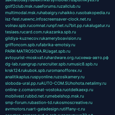
golf2club.msk.ru
aeforums.ru
zallclub.ru
multimodal.msk.ru
habaigry.ru
haikko.ru
sobakopedia.ru
isz-fest.ru
ewnc.info
screensaver-clock.net.ru
volnav.spb.ru
comnat.ru
npf.net.ru
7bit.pp.ru
kalugatur.ru
tesiaes.ru
card.com.ru
kazanka.spb.ru
gildiya-kuznecov.ru
kameryboavision.ru
griffoncom.spb.ru
fabrika-emotsiy.ru
PARK-MATROSOVA.RU
agat.spb.ru
avtoyurist-moskva1.ru
hardware.org.ru
схема-авто.рф
dg-lab.ru
angrup.ru
recruiter.spb.ru
music8.spb.ru
krsk124.ru
kubok.spb.ru
romanofforex.ru
analitikaplus.ru
spyonline.ru
zosikamery.ru
sloboda-ural.pp.ru
AUTO-COM.SU
hohota.net
alimy.ru
online-z.com
aromat-vostoka.ru
otdelkaexp.ru
mobilvest.ru
bbd.net.ru
mebelshop.msk.ru
smp-forum.ru
bastion-td.ru
kosmoscreative.ru
avrmotors.ru
art-galadesign.ru
tiffany-c.ru