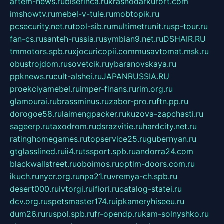
artem-news.ru
biserinca.ru
krasnodarkurort.com
imshowtv.ru
mebel-v-tule.ru
mobtopik.ru
pcsecurity.net.ru
tool-sib.ru
multimetrunit.ru
sp-tour.ru
fan-cs.ru
santeh-russia.ru
symbian9.net.ru
DSHAIR.RU
tmmotors.spb.ru
xjocuricopii.com
musavtomat.msk.ru
obustrojdom.ru
sovetcik.ru
ybaranovskaya.ru
ppknews.ru
cult-alshei.ru
JAPANRUSSIA.RU
proekciyamebel.ru
imper-finans.ru
rim.org.ru
glamourai.ru
brassminus.ru
zabor-pro.ru
ftn.pp.ru
dorogoe58.ru
laimengpacker.ru
kuzova-zapchasti.ru
sageerp.ru
taxodrom.ru
dsrazvitie.ru
hardcity.net.ru
ratinghomegames.ru
topservice25.ru
gubernyan.ru
gtglasslined.ru
ii4.ru
tssport.spb.ru
andorra24.com
blackwallstreet.ru
oboimos.ru
optim-doors.com.ru
ikuch.ru
nycr.org.ru
npa21.ru
vremya-ch.spb.ru
desert000.ru
ivtorgi.ru
ifiori.ru
catalog-statei.ru
dcv.org.ru
spetsmaster174.ru
ipkameryhiseeu.ru
dum26.ru
ruspol.spb.ru
fr-opendp.ru
kam-solnyshko.ru