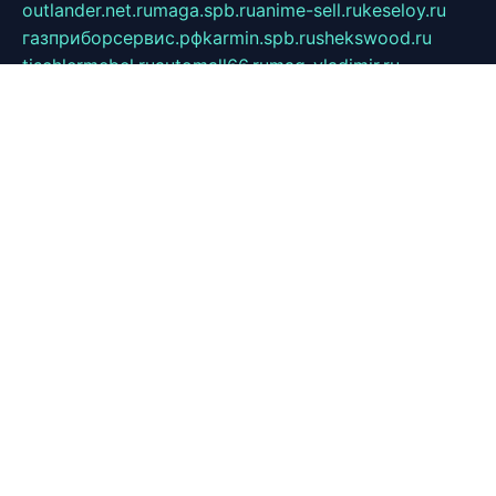
outlander.net.ru
maga.spb.ru
anime-sell.ru
keseloy.ru
газприборсервис.рф
karmin.spb.ru
shekswood.ru
tischlermebel.ru
automall66.ru
mag-vladimir.ru
yardbar.ru
kiwitour.spb.ru
indesign.com.ru
freestylemebel.ru
bany-samara.ru
rsei.ru
naidisvoyput.ru
mgsn-invest.ru
ipkamerasannce.ru
alicante-house.ru
ibelka74.ru
cozyhouse.info
vlkargalev-studio.ru
700mb.ru
figura-ufa.ru
alina-live.ru
belarusiannews.ru
womenknow.ru
dos-vniimk.ru
sega.net.ru
dv.net.ru
phenomenonsofhistory.com
telesputnik.net.ru
wall.pp.ru
pylesosroidmi.ru
gtc-clan.ru
cligs.ru
bibikazap.ru
popova.org.ru
netwhistler.spb.ru
bellvil.ru
bonzon.ru
iss-vladik.ru
defiparis.net.ru
las-gryzas.ru
amku.ru
electednews.spb.ru
feather.org.ru
spar72.ru
tankiigri.ru
dominus.com.ru
ibtree.ru
sanykool.pp.ru
unixlib.org.ru
menatep.spb.ru
gartenterrassen.ru
printeka.ru
skvozilka.com.ru
parkovka-pub.ru
lovemobi.ru
art-ru.ru