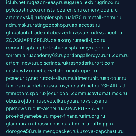
iclub.net.ru
gazon-easy.ru
sugarepilekb.ru
grinox.ru
pylesostineco.ru
msts-ozarenie.ru
kameryjooan.ru
artemovskij.ru
dopler.spb.ru
aid70.ru
metall-perm.ru
ndm.msk.ru
ratingzooshop.ru
apiaccess.ru
globalautotrade.info
bezverhovskoe.ru
drsschool.ru
ZOOSMART.SPB.RU
dalakony.ru
medikijob.ru
remontt.spb.ru
photostudia.spb.ru
myragon.ru
terramia.ru
academy62.ru
gardengallereya.ru
rti.com.ru
artem-news.ru
biserinca.ru
krasnodarkurort.com
imshowtv.ru
mebel-v-tule.ru
mobtopik.ru
pcsecurity.net.ru
tool-sib.ru
multimetrunit.ru
sp-tour.ru
fan-cs.ru
santeh-russia.ru
symbian9.net.ru
DSHAIR.RU
tmmotors.spb.ru
xjocuricopii.com
musavtomat.msk.ru
obustrojdom.ru
sovetcik.ru
ybaranovskaya.ru
ppknews.ru
cult-alshei.ru
JAPANRUSSIA.RU
proekciyamebel.ru
imper-finans.ru
rim.org.ru
glamourai.ru
brassminus.ru
zabor-pro.ru
ftn.pp.ru
dorogoe58.ru
laimengpacker.ru
kuzova-zapchasti.ru