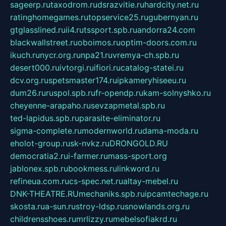
sageerp.ru
taxodrom.ru
dsrazvitie.ru
hardcity.net.ru
ratinghomegames.ru
topservice25.ru
gubernyan.ru
gtglasslined.ru
ii4.ru
tssport.spb.ru
andorra24.com
blackwallstreet.ru
oboimos.ru
optim-doors.com.ru
ikuch.ru
nycr.org.ru
npa21.ru
vremya-ch.spb.ru
desert000.ru
ivtorgi.ru
ifiori.ru
catalog-statei.ru
dcv.org.ru
spetsmaster174.ru
ipkameryhiseeu.ru
dum26.ru
ruspol.spb.ru
fr-opendp.ru
kam-solnyshko.ru
cheyenne-arapaho.ru
sevzapmetal.spb.ru
ted-lapidus.spb.ru
parasite-eliminator.ru
sigma-complete.ru
modernworld.ru
dama-moda.ru
eholot-group.ru
sk-nvkz.ru
DRONGOLD.RU
democratia2.ru
i-farmer.ru
mass-sport.org
jablonex.spb.ru
bookmess.ru
linkword.ru
refineua.com.ru
cs-spec.net.ru
altay-mebel.ru
DNK-THEATRE.RU
mechaniks.spb.ru
ipcamtechage.ru
skosta.ru
a-sun.ru
stroy-ldsp.ru
snowlands.org.ru
childrensshoes.ru
mrlizzy.ru
mebelsofiakrd.ru