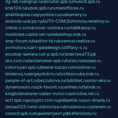
dg-lab.ru
angrup.ru
recruiter.spb.ru
music8.spb.ru
krsk124.ru
kubok.spb.ru
romanofforex.ru
analitikaplus.ru
spyonline.ru
zosikamery.ru
sloboda-ural.pp.ru
AUTO-COM.SU
hohota.net
alimy.ru
online-z.com
aromat-vostoka.ru
otdelkaexp.ru
mobilvest.ru
bbd.net.ru
mebelshop.msk.ru
smp-forum.ru
bastion-td.ru
kosmoscreative.ru
avrmotors.ru
art-galadesign.ru
tiffany-c.ru
ecostep-samara.ru
d-p.spb.ru
галактика73.рф
sko.com.ru
davitamebel-spb.ru
fotsis.ru
tesiaes.ru
kokoroyari.spb.ru
blesna-kazan.ru
mossilver.ru
lenderoq.ru
sergeydobrin.ru
tochkazvuka.msk.ru
people-of-art.ru
bezzubova.ru
clubtibet.ru
orior-aks.ru
dynamoauto.ru
szk-favorit.ru
carlines.ru
flatnsk.ru
kingbolenskaner.ru
alex-motor.ru
astroline.net.ru
act1.spb.ru
polyglot.com.ru
gidlipetsk.ru
ooo-driada.ru
detsad125.ru
mir-zdoroviya.ru
bruslanovo.ru
siterem.ru
council.spb.ru
лодкипатриот.рф
kafekolizey.ru