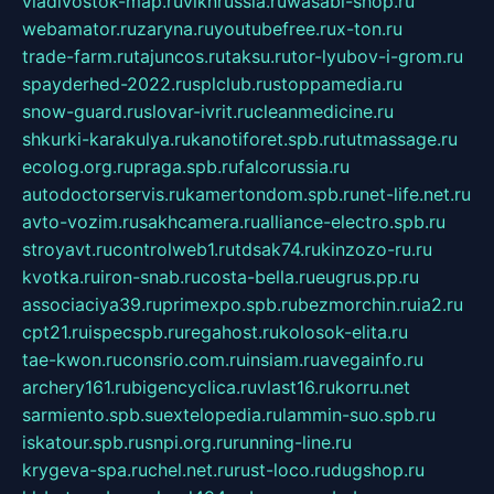
vladivostok-map.ru
vlknrussia.ru
wasabi-shop.ru
webamator.ru
zaryna.ru
youtubefree.ru
x-ton.ru
trade-farm.ru
tajuncos.ru
taksu.ru
tor-lyubov-i-grom.ru
spayderhed-2022.ru
splclub.ru
stoppamedia.ru
snow-guard.ru
slovar-ivrit.ru
cleanmedicine.ru
shkurki-karakulya.ru
kanotiforet.spb.ru
tutmassage.ru
ecolog.org.ru
praga.spb.ru
falcorussia.ru
autodoctorservis.ru
kamertondom.spb.ru
net-life.net.ru
avto-vozim.ru
sakhcamera.ru
alliance-electro.spb.ru
stroyavt.ru
controlweb1.ru
tdsak74.ru
kinzozo-ru.ru
kvotka.ru
iron-snab.ru
costa-bella.ru
eugrus.pp.ru
associaciya39.ru
primexpo.spb.ru
bezmorchin.ru
ia2.ru
cpt21.ru
ispecspb.ru
regahost.ru
kolosok-elita.ru
tae-kwon.ru
consrio.com.ru
insiam.ru
avegainfo.ru
archery161.ru
bigencyclica.ru
vlast16.ru
korru.net
sarmiento.spb.su
extelopedia.ru
lammin-suo.spb.ru
iskatour.spb.ru
snpi.org.ru
running-line.ru
krygeva-spa.ru
chel.net.ru
rust-loco.ru
dugshop.ru