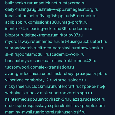
bulizhenko.ru
rumantick.net.ru
mtszerno.ru
daily-fishing.ru
glushiteli-v-spb.ru
megasat.org.ru
localization.net.ru
flyingfish.pp.ru
ds5teremok.ru
aclib.spb.ru
komissionka30.ru
mag-profit.ru
icentre-74.ru
leasing-nsk.ru
hd39.ru
rcd.com.ru
bioprot.ru
deltaextreme.ru
mirkotlov07.ru
mycrossway.ru
temamedia.ru
art-fusing.ru
cbslefort.ru
sunroadwatch.ru
citroen-yaroslavl.ru
ratnews.msk.ru
sk-if.ru
joomlamoduli.ru
academic-work.ru
bananaboys.ru
sanekua.ru
lianafrukt.ru
beta43.ru
tucsonwoori.com
alex-translation.ru
avantgardeclinics.ru
noel.msk.ru
buylq.ru
aquas-spb.ru
vilnerivne.com
bobry-2.ru
vtoroe-solnce.ru
nickysheen.ru
clockmir.ru
huntercraft.ru
стройокт.рф
webpixels.ru
pczz.msk.su
petrodvorets.spb.ru
nsintermed.spb.ru
avtovirazh-24.ru
jazzq.ru
czecot.ru
cruizi.spb.ru
spasskaya.spb.ru
kniris.ru
vkpeople.com
maminy-mysli.ru
arionorel.ru
khuseniosif.ru