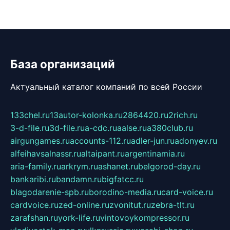
База организаций
Актуальный каталог компаний по всей России
133chel.ru
13autor-kolonka.ru
2864420.ru
2rich.ru
3-d-file.ru
3d-file.ru
a-cdc.ru
aalse.ru
a380club.ru
airgungames.ru
accounts-112.ru
adler-jun.ru
adonyev.ru
alfeihavsalnassr.ru
altaipant.ru
argentinamia.ru
aria-family.ru
arkrym.ru
ashanet.ru
belgorod-day.ru
bankaribi.ru
bandamn.ru
bigfatcc.ru
blagodarenie-spb.ru
borodino-media.ru
card-voice.ru
cardvoice.ru
zed-online.ru
zvonitut.ru
zebra-tlt.ru
zarafshan.ru
york-life.ru
vintovoykompressor.ru