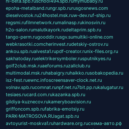
hl-beta.spb.ru
school494.spb.ru
mymubaby.ru
epoha-metalband.ru
ngr.spb.ru
rusgosnews.com
dieselvostok.ru
24hostel.msk.ru
w-dev.ru
f-ship.ru
regsmi.ru
filmnetwork.ru
malinasp.ru
kinosvin.ru
h2o-salon.ru
malutkayork.ru
deltaprim.spb.ru
tango-perm.ru
gooddir.ru
sgv.su
multiki-online.com
webkrasotki.com
cherinvest.ru
detskiy-ostrov.ru
ankou.spb.ru
alvesta1.ru
pdf-creator.ru
nix-files.org.ru
sakhatoday.ru
elektrikersymboler.ru
sputnikyes.ru
golf2club.msk.ru
aeforums.ru
zallclub.ru
multimodal.msk.ru
habaigry.ru
haikko.ru
sobakopedia.ru
isz-fest.ru
ewnc.info
screensaver-clock.net.ru
volnav.spb.ru
comnat.ru
npf.net.ru
7bit.pp.ru
kalugatur.ru
tesiaes.ru
card.com.ru
kazanka.spb.ru
gildiya-kuznecov.ru
kameryboavision.ru
griffoncom.spb.ru
fabrika-emotsiy.ru
PARK-MATROSOVA.RU
agat.spb.ru
avtoyurist-moskva1.ru
hardware.org.ru
схема-авто.рф