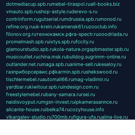
dotmediacup.spb.ru
mebel-tiraspol.ru
all-books.biz
vmauto.spb.ru
shop-astyle.ru
derevo-s.ru
contrinform.ru
gutserial.ru
mdrussia.spb.ru
monod.ru
refine.org.ru
uk-krein.ru
kamensk61.ru
zooclub.info
filonov.org.ru
технокамск.рф
ra-spectr.ru
ooodriada.ru
promelmash.spb.ru
ixtys.spb.ru
fccity.ru
glamourstudio.spb.ru
kola-nature.org
spbmaster.spb.ru
musicoutlet.ru
china.msk.ru
bulldog.su
grimm-online.ru
outlander.net.ru
maga.spb.ru
anime-sell.ru
keseloy.ru
газприборсервис.рф
karmin.spb.ru
shekswood.ru
tischlermebel.ru
automall66.ru
mag-vladimir.ru
yardbar.ru
kiwitour.spb.ru
indesign.com.ru
freestylemebel.ru
bany-samara.ru
rsei.ru
naidisvoyput.ru
mgsn-invest.ru
ipkamerasannce.ru
alicante-house.ru
ibelka74.ru
cozyhouse.info
vlkargalev-studio.ru
700mb.ru
figura-ufa.ru
alina-live.ru
belarusiannews.ru
womenknow.ru
dos-vniimk.ru
sega.net.ru
dv.net.ru
phenomenonsofhistory.com