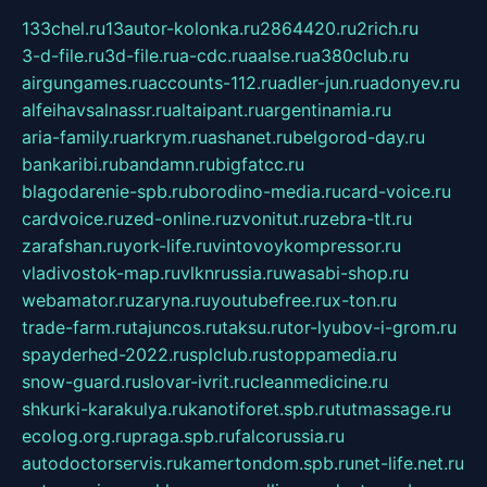
133chel.ru
13autor-kolonka.ru
2864420.ru
2rich.ru
3-d-file.ru
3d-file.ru
a-cdc.ru
aalse.ru
a380club.ru
airgungames.ru
accounts-112.ru
adler-jun.ru
adonyev.ru
alfeihavsalnassr.ru
altaipant.ru
argentinamia.ru
aria-family.ru
arkrym.ru
ashanet.ru
belgorod-day.ru
bankaribi.ru
bandamn.ru
bigfatcc.ru
blagodarenie-spb.ru
borodino-media.ru
card-voice.ru
cardvoice.ru
zed-online.ru
zvonitut.ru
zebra-tlt.ru
zarafshan.ru
york-life.ru
vintovoykompressor.ru
vladivostok-map.ru
vlknrussia.ru
wasabi-shop.ru
webamator.ru
zaryna.ru
youtubefree.ru
x-ton.ru
trade-farm.ru
tajuncos.ru
taksu.ru
tor-lyubov-i-grom.ru
spayderhed-2022.ru
splclub.ru
stoppamedia.ru
snow-guard.ru
slovar-ivrit.ru
cleanmedicine.ru
shkurki-karakulya.ru
kanotiforet.spb.ru
tutmassage.ru
ecolog.org.ru
praga.spb.ru
falcorussia.ru
autodoctorservis.ru
kamertondom.spb.ru
net-life.net.ru