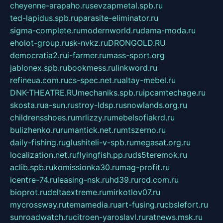
cheyenne-arapaho.ru
sevzapmetal.spb.ru
ted-lapidus.spb.ru
parasite-eliminator.ru
sigma-complete.ru
modernworld.ru
dama-moda.ru
eholot-group.ru
sk-nvkz.ru
DRONGOLD.RU
democratia2.ru
i-farmer.ru
mass-sport.org
jablonex.spb.ru
bookmess.ru
linkword.ru
refineua.com.ru
cs-spec.net.ru
altay-mebel.ru
DNK-THEATRE.RU
mechaniks.spb.ru
ipcamtechage.ru
skosta.ru
a-sun.ru
stroy-ldsp.ru
snowlands.org.ru
childrensshoes.ru
mrlizzy.ru
mebelsofiakrd.ru
bulizhenko.ru
rumantick.net.ru
mtszerno.ru
daily-fishing.ru
glushiteli-v-spb.ru
megasat.org.ru
localization.net.ru
flyingfish.pp.ru
ds5teremok.ru
aclib.spb.ru
komissionka30.ru
mag-profit.ru
icentre-74.ru
leasing-nsk.ru
hd39.ru
rcd.com.ru
bioprot.ru
deltaextreme.ru
mirkotlov07.ru
mycrossway.ru
temamedia.ru
art-fusing.ru
cbslefort.ru
sunroadwatch.ru
citroen-yaroslavl.ru
ratnews.msk.ru