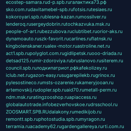
ecostep-samara.ru
d-p.spb.ru
галактика73.рф
sko.com.ru
davitamebel-spb.ru
fotsis.ru
tesiaes.ru
kokoroyari.spb.ru
blesna-kazan.ru
mossilver.ru
lenderoq.ru
sergeydobrin.ru
tochkazvuka.msk.ru
people-of-art.ru
bezzubova.ru
clubtibet.ru
orior-aks.ru
dynamoauto.ru
szk-favorit.ru
carlines.ru
flatnsk.ru
kingbolenskaner.ru
alex-motor.ru
astroline.net.ru
act1.spb.ru
polyglot.com.ru
gidlipetsk.ru
ooo-driada.ru
detsad125.ru
mir-zdoroviya.ru
bruslanovo.ru
siterem.ru
council.spb.ru
лодкипатриот.рф
kafekolizey.ru
iclub.net.ru
gazon-easy.ru
sugarepilekb.ru
grinox.ru
pylesostineco.ru
msts-ozarenie.ru
kameryjooan.ru
artemovskij.ru
dopler.spb.ru
aid70.ru
metall-perm.ru
ndm.msk.ru
ratingzooshop.ru
apiaccess.ru
globalautotrade.info
bezverhovskoe.ru
drsschool.ru
ZOOSMART.SPB.RU
dalakony.ru
medikijob.ru
remontt.spb.ru
photostudia.spb.ru
myragon.ru
terramia.ru
academy62.ru
gardengallereya.ru
rti.com.ru