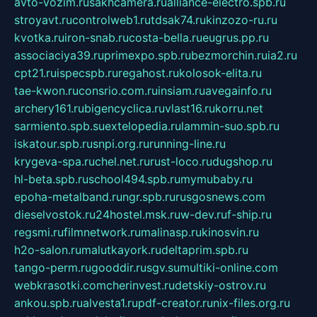
avto-vozim.ru
sakhcamera.ru
alliance-electro.spb.ru
stroyavt.ru
controlweb1.ru
tdsak74.ru
kinzozo-ru.ru
kvotka.ru
iron-snab.ru
costa-bella.ru
eugrus.pp.ru
associaciya39.ru
primexpo.spb.ru
bezmorchin.ru
ia2.ru
cpt21.ru
ispecspb.ru
regahost.ru
kolosok-elita.ru
tae-kwon.ru
consrio.com.ru
insiam.ru
avegainfo.ru
archery161.ru
bigencyclica.ru
vlast16.ru
korru.net
sarmiento.spb.su
extelopedia.ru
lammin-suo.spb.ru
iskatour.spb.ru
snpi.org.ru
running-line.ru
krygeva-spa.ru
chel.net.ru
rust-loco.ru
dugshop.ru
hl-beta.spb.ru
school494.spb.ru
mymubaby.ru
epoha-metalband.ru
ngr.spb.ru
rusgosnews.com
dieselvostok.ru
24hostel.msk.ru
w-dev.ru
f-ship.ru
regsmi.ru
filmnetwork.ru
malinasp.ru
kinosvin.ru
h2o-salon.ru
malutkayork.ru
deltaprim.spb.ru
tango-perm.ru
gooddir.ru
sgv.su
multiki-online.com
webkrasotki.com
cherinvest.ru
detskiy-ostrov.ru
ankou.spb.ru
alvesta1.ru
pdf-creator.ru
nix-files.org.ru