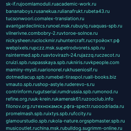
sk-if.ru
joomlamoduli.ru
academic-work.ru
bananaboys.ru
sanekua.ru
lianafrukt.ru
beta43.ru
tucsonwoori.com
alex-translation.ru
avantgardeclinics.ru
noel.msk.ru
buylq.ru
aquas-spb.ru
vilnerivne.com
bobry-2.ru
vtoroe-solnce.ru
nickysheen.ru
clockmir.ru
huntercraft.ru
стройокт.рф
webpixels.ru
pczz.msk.su
petrodvorets.spb.ru
nsintermed.spb.ru
avtovirazh-24.ru
jazzq.ru
czecot.ru
cruizi.spb.ru
spasskaya.spb.ru
kniris.ru
vkpeople.com
maminy-mysli.ru
arionorel.ru
khuseniosif.ru
dotmediacup.spb.ru
mebel-tiraspol.ru
all-books.biz
vmauto.spb.ru
shop-astyle.ru
derevo-s.ru
contrinform.ru
gutserial.ru
mdrussia.spb.ru
monod.ru
refine.org.ru
uk-krein.ru
kamensk61.ru
zooclub.info
filonov.org.ru
технокамск.рф
ra-spectr.ru
ooodriada.ru
promelmash.spb.ru
ixtys.spb.ru
fccity.ru
glamourstudio.spb.ru
kola-nature.org
spbmaster.spb.ru
musicoutlet.ru
china.msk.ru
bulldog.su
grimm-online.ru