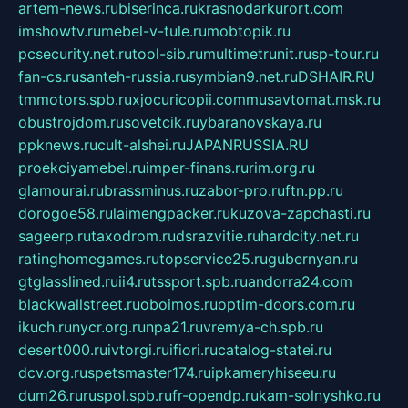
artem-news.ru
biserinca.ru
krasnodarkurort.com
imshowtv.ru
mebel-v-tule.ru
mobtopik.ru
pcsecurity.net.ru
tool-sib.ru
multimetrunit.ru
sp-tour.ru
fan-cs.ru
santeh-russia.ru
symbian9.net.ru
DSHAIR.RU
tmmotors.spb.ru
xjocuricopii.com
musavtomat.msk.ru
obustrojdom.ru
sovetcik.ru
ybaranovskaya.ru
ppknews.ru
cult-alshei.ru
JAPANRUSSIA.RU
proekciyamebel.ru
imper-finans.ru
rim.org.ru
glamourai.ru
brassminus.ru
zabor-pro.ru
ftn.pp.ru
dorogoe58.ru
laimengpacker.ru
kuzova-zapchasti.ru
sageerp.ru
taxodrom.ru
dsrazvitie.ru
hardcity.net.ru
ratinghomegames.ru
topservice25.ru
gubernyan.ru
gtglasslined.ru
ii4.ru
tssport.spb.ru
andorra24.com
blackwallstreet.ru
oboimos.ru
optim-doors.com.ru
ikuch.ru
nycr.org.ru
npa21.ru
vremya-ch.spb.ru
desert000.ru
ivtorgi.ru
ifiori.ru
catalog-statei.ru
dcv.org.ru
spetsmaster174.ru
ipkameryhiseeu.ru
dum26.ru
ruspol.spb.ru
fr-opendp.ru
kam-solnyshko.ru