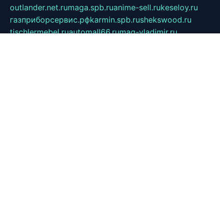
outlander.net.ru
maga.spb.ru
anime-sell.ru
keseloy.ru
газприборсервис.рф
karmin.spb.ru
shekswood.ru
tischlermebel.ru
automall66.ru
mag-vladimir.ru
yardbar.ru
kiwitour.spb.ru
indesign.com.ru
freestylemebel.ru
bany-samara.ru
rsei.ru
naidisvoyput.ru
mgsn-invest.ru
ipkamerasannce.ru
alicante-house.ru
ibelka74.ru
cozyhouse.info
vlkargalev-studio.ru
700mb.ru
figura-ufa.ru
alina-live.ru
belarusiannews.ru
womenknow.ru
dos-vniimk.ru
sega.net.ru
dv.net.ru
phenomenonsofhistory.com
telesputnik.net.ru
wall.pp.ru
pylesosroidmi.ru
gtc-clan.ru
cligs.ru
bibikazap.ru
popova.org.ru
netwhistler.spb.ru
bellvil.ru
bonzon.ru
iss-vladik.ru
defiparis.net.ru
las-gryzas.ru
amku.ru
electednews.spb.ru
feather.org.ru
spar72.ru
tankiigri.ru
dominus.com.ru
ibtree.ru
sanykool.pp.ru
unixlib.org.ru
menatep.spb.ru
gartenterrassen.ru
printeka.ru
skvozilka.com.ru
parkovka-pub.ru
lovemobi.ru
art-ru.ru