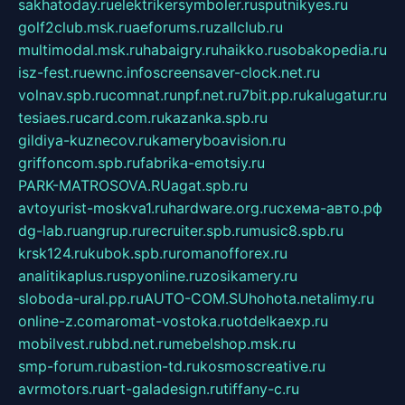
sakhatoday.ru
elektrikersymboler.ru
sputnikyes.ru
golf2club.msk.ru
aeforums.ru
zallclub.ru
multimodal.msk.ru
habaigry.ru
haikko.ru
sobakopedia.ru
isz-fest.ru
ewnc.info
screensaver-clock.net.ru
volnav.spb.ru
comnat.ru
npf.net.ru
7bit.pp.ru
kalugatur.ru
tesiaes.ru
card.com.ru
kazanka.spb.ru
gildiya-kuznecov.ru
kameryboavision.ru
griffoncom.spb.ru
fabrika-emotsiy.ru
PARK-MATROSOVA.RU
agat.spb.ru
avtoyurist-moskva1.ru
hardware.org.ru
схема-авто.рф
dg-lab.ru
angrup.ru
recruiter.spb.ru
music8.spb.ru
krsk124.ru
kubok.spb.ru
romanofforex.ru
analitikaplus.ru
spyonline.ru
zosikamery.ru
sloboda-ural.pp.ru
AUTO-COM.SU
hohota.net
alimy.ru
online-z.com
aromat-vostoka.ru
otdelkaexp.ru
mobilvest.ru
bbd.net.ru
mebelshop.msk.ru
smp-forum.ru
bastion-td.ru
kosmoscreative.ru
avrmotors.ru
art-galadesign.ru
tiffany-c.ru