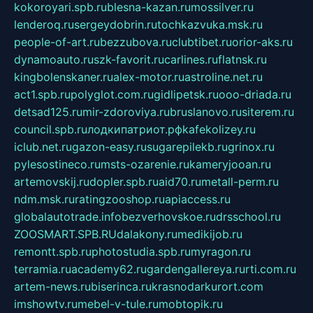
kokoroyari.spb.ru
blesna-kazan.ru
mossilver.ru
lenderoq.ru
sergeydobrin.ru
tochkazvuka.msk.ru
people-of-art.ru
bezzubova.ru
clubtibet.ru
orior-aks.ru
dynamoauto.ru
szk-favorit.ru
carlines.ru
flatnsk.ru
kingbolenskaner.ru
alex-motor.ru
astroline.net.ru
act1.spb.ru
polyglot.com.ru
gidlipetsk.ru
ooo-driada.ru
detsad125.ru
mir-zdoroviya.ru
bruslanovo.ru
siterem.ru
council.spb.ru
лодкипатриот.рф
kafekolizey.ru
iclub.net.ru
gazon-easy.ru
sugarepilekb.ru
grinox.ru
pylesostineco.ru
msts-ozarenie.ru
kameryjooan.ru
artemovskij.ru
dopler.spb.ru
aid70.ru
metall-perm.ru
ndm.msk.ru
ratingzooshop.ru
apiaccess.ru
globalautotrade.info
bezverhovskoe.ru
drsschool.ru
ZOOSMART.SPB.RU
dalakony.ru
medikijob.ru
remontt.spb.ru
photostudia.spb.ru
myragon.ru
terramia.ru
academy62.ru
gardengallereya.ru
rti.com.ru
artem-news.ru
biserinca.ru
krasnodarkurort.com
imshowtv.ru
mebel-v-tule.ru
mobtopik.ru