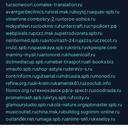
tucsonwoori.com
alex-translation.ru
avantgardeclinics.ru
noel.msk.ru
buylq.ru
aquas-spb.ru
vilnerivne.com
bobry-2.ru
vtoroe-solnce.ru
nickysheen.ru
clockmir.ru
huntercraft.ru
стройокт.рф
webpixels.ru
pczz.msk.su
petrodvorets.spb.ru
nsintermed.spb.ru
avtovirazh-24.ru
jazzq.ru
czecot.ru
cruizi.spb.ru
spasskaya.spb.ru
kniris.ru
vkpeople.com
maminy-mysli.ru
arionorel.ru
khuseniosif.ru
dotmediacup.spb.ru
mebel-tiraspol.ru
all-books.biz
vmauto.spb.ru
shop-astyle.ru
derevo-s.ru
contrinform.ru
gutserial.ru
mdrussia.spb.ru
monod.ru
refine.org.ru
uk-krein.ru
kamensk61.ru
zooclub.info
filonov.org.ru
технокамск.рф
ra-spectr.ru
ooodriada.ru
promelmash.spb.ru
ixtys.spb.ru
fccity.ru
glamourstudio.spb.ru
kola-nature.org
spbmaster.spb.ru
musicoutlet.ru
china.msk.ru
bulldog.su
grimm-online.ru
outlander.net.ru
maga.spb.ru
anime-sell.ru
keseloy.ru
газприборсервис.рф
karmin.spb.ru
shekswood.ru