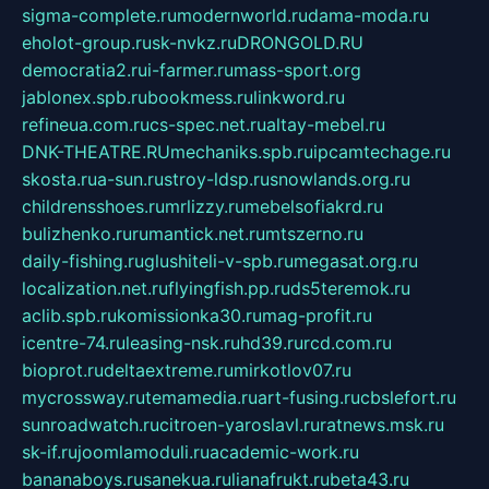
sigma-complete.ru
modernworld.ru
dama-moda.ru
eholot-group.ru
sk-nvkz.ru
DRONGOLD.RU
democratia2.ru
i-farmer.ru
mass-sport.org
jablonex.spb.ru
bookmess.ru
linkword.ru
refineua.com.ru
cs-spec.net.ru
altay-mebel.ru
DNK-THEATRE.RU
mechaniks.spb.ru
ipcamtechage.ru
skosta.ru
a-sun.ru
stroy-ldsp.ru
snowlands.org.ru
childrensshoes.ru
mrlizzy.ru
mebelsofiakrd.ru
bulizhenko.ru
rumantick.net.ru
mtszerno.ru
daily-fishing.ru
glushiteli-v-spb.ru
megasat.org.ru
localization.net.ru
flyingfish.pp.ru
ds5teremok.ru
aclib.spb.ru
komissionka30.ru
mag-profit.ru
icentre-74.ru
leasing-nsk.ru
hd39.ru
rcd.com.ru
bioprot.ru
deltaextreme.ru
mirkotlov07.ru
mycrossway.ru
temamedia.ru
art-fusing.ru
cbslefort.ru
sunroadwatch.ru
citroen-yaroslavl.ru
ratnews.msk.ru
sk-if.ru
joomlamoduli.ru
academic-work.ru
bananaboys.ru
sanekua.ru
lianafrukt.ru
beta43.ru