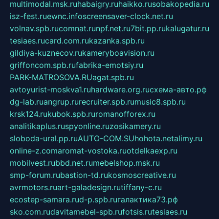
multimodal.msk.ru
habaigry.ru
haikko.ru
sobakopedia.ru
isz-fest.ru
ewnc.info
screensaver-clock.net.ru
volnav.spb.ru
comnat.ru
npf.net.ru
7bit.pp.ru
kalugatur.ru
tesiaes.ru
card.com.ru
kazanka.spb.ru
gildiya-kuznecov.ru
kameryboavision.ru
griffoncom.spb.ru
fabrika-emotsiy.ru
PARK-MATROSOVA.RU
agat.spb.ru
avtoyurist-moskva1.ru
hardware.org.ru
схема-авто.рф
dg-lab.ru
angrup.ru
recruiter.spb.ru
music8.spb.ru
krsk124.ru
kubok.spb.ru
romanofforex.ru
analitikaplus.ru
spyonline.ru
zosikamery.ru
sloboda-ural.pp.ru
AUTO-COM.SU
hohota.net
alimy.ru
online-z.com
aromat-vostoka.ru
otdelkaexp.ru
mobilvest.ru
bbd.net.ru
mebelshop.msk.ru
smp-forum.ru
bastion-td.ru
kosmoscreative.ru
avrmotors.ru
art-galadesign.ru
tiffany-c.ru
ecostep-samara.ru
d-p.spb.ru
галактика73.рф
sko.com.ru
davitamebel-spb.ru
fotsis.ru
tesiaes.ru