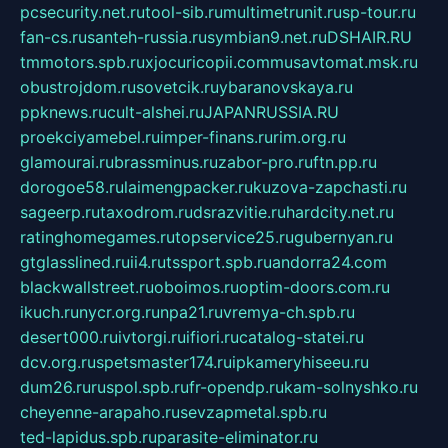
pcsecurity.net.ru
tool-sib.ru
multimetrunit.ru
sp-tour.ru
fan-cs.ru
santeh-russia.ru
symbian9.net.ru
DSHAIR.RU
tmmotors.spb.ru
xjocuricopii.com
musavtomat.msk.ru
obustrojdom.ru
sovetcik.ru
ybaranovskaya.ru
ppknews.ru
cult-alshei.ru
JAPANRUSSIA.RU
proekciyamebel.ru
imper-finans.ru
rim.org.ru
glamourai.ru
brassminus.ru
zabor-pro.ru
ftn.pp.ru
dorogoe58.ru
laimengpacker.ru
kuzova-zapchasti.ru
sageerp.ru
taxodrom.ru
dsrazvitie.ru
hardcity.net.ru
ratinghomegames.ru
topservice25.ru
gubernyan.ru
gtglasslined.ru
ii4.ru
tssport.spb.ru
andorra24.com
blackwallstreet.ru
oboimos.ru
optim-doors.com.ru
ikuch.ru
nycr.org.ru
npa21.ru
vremya-ch.spb.ru
desert000.ru
ivtorgi.ru
ifiori.ru
catalog-statei.ru
dcv.org.ru
spetsmaster174.ru
ipkameryhiseeu.ru
dum26.ru
ruspol.spb.ru
fr-opendp.ru
kam-solnyshko.ru
cheyenne-arapaho.ru
sevzapmetal.spb.ru
ted-lapidus.spb.ru
parasite-eliminator.ru