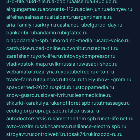
3-d-file.ru
3d-file.ru
a-cdc.ru
aalse.ru
a380club.ru
airgungames.ru
accounts-112.ru
adler-jun.ru
adonyev.ru
alfeihavsalnassr.ru
altaipant.ru
argentinamia.ru
aria-family.ru
arkrym.ru
ashanet.ru
belgorod-day.ru
bankaribi.ru
bandamn.ru
bigfatcc.ru
blagodarenie-spb.ru
borodino-media.ru
card-voice.ru
cardvoice.ru
zed-online.ru
zvonitut.ru
zebra-tlt.ru
zarafshan.ru
york-life.ru
vintovoykompressor.ru
vladivostok-map.ru
vlknrussia.ru
wasabi-shop.ru
webamator.ru
zaryna.ru
youtubefree.ru
x-ton.ru
trade-farm.ru
tajuncos.ru
taksu.ru
tor-lyubov-i-grom.ru
spayderhed-2022.ru
splclub.ru
stoppamedia.ru
snow-guard.ru
slovar-ivrit.ru
cleanmedicine.ru
shkurki-karakulya.ru
kanotiforet.spb.ru
tutmassage.ru
ecolog.org.ru
praga.spb.ru
falcorussia.ru
autodoctorservis.ru
kamertondom.spb.ru
net-life.net.ru
avto-vozim.ru
sakhcamera.ru
alliance-electro.spb.ru
stroyavt.ru
controlweb1.ru
tdsak74.ru
kinzozo-ru.ru