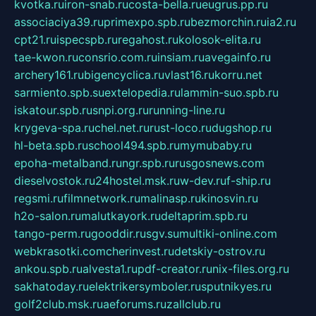
kvotka.ru
iron-snab.ru
costa-bella.ru
eugrus.pp.ru
associaciya39.ru
primexpo.spb.ru
bezmorchin.ru
ia2.ru
cpt21.ru
ispecspb.ru
regahost.ru
kolosok-elita.ru
tae-kwon.ru
consrio.com.ru
insiam.ru
avegainfo.ru
archery161.ru
bigencyclica.ru
vlast16.ru
korru.net
sarmiento.spb.su
extelopedia.ru
lammin-suo.spb.ru
iskatour.spb.ru
snpi.org.ru
running-line.ru
krygeva-spa.ru
chel.net.ru
rust-loco.ru
dugshop.ru
hl-beta.spb.ru
school494.spb.ru
mymubaby.ru
epoha-metalband.ru
ngr.spb.ru
rusgosnews.com
dieselvostok.ru
24hostel.msk.ru
w-dev.ru
f-ship.ru
regsmi.ru
filmnetwork.ru
malinasp.ru
kinosvin.ru
h2o-salon.ru
malutkayork.ru
deltaprim.spb.ru
tango-perm.ru
gooddir.ru
sgv.su
multiki-online.com
webkrasotki.com
cherinvest.ru
detskiy-ostrov.ru
ankou.spb.ru
alvesta1.ru
pdf-creator.ru
nix-files.org.ru
sakhatoday.ru
elektrikersymboler.ru
sputnikyes.ru
golf2club.msk.ru
aeforums.ru
zallclub.ru