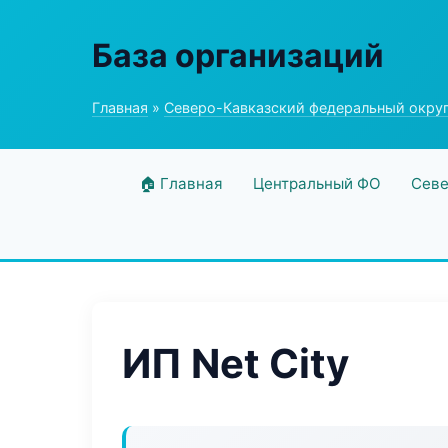
База организаций
Главная
»
Северо-Кавказский федеральный окру
🏠 Главная
Центральный ФО
Севе
ИП Net City