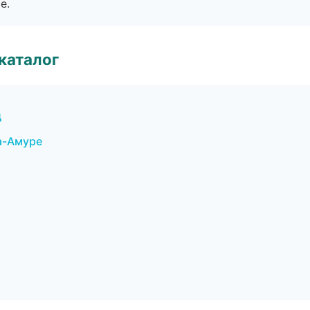
е.
каталог
д
а-Амуре