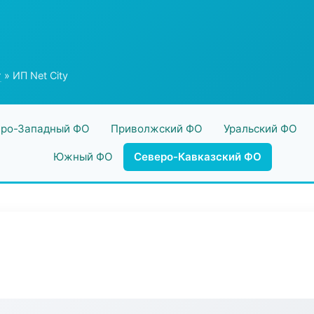
г
» ИП Net City
ро-Западный ФО
Приволжский ФО
Уральский ФО
Южный ФО
Северо-Кавказский ФО