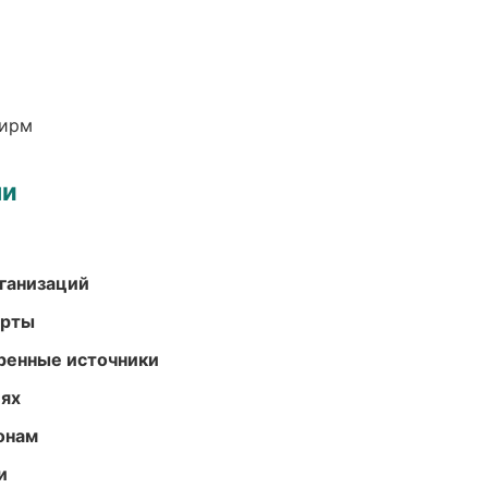
фирм
ми
ганизаций
арты
еренные источники
иях
онам
и