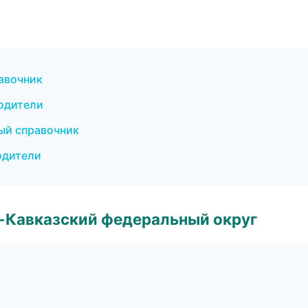
авочник
водители
ый справочник
одители
о-Кавказский федеральный округ