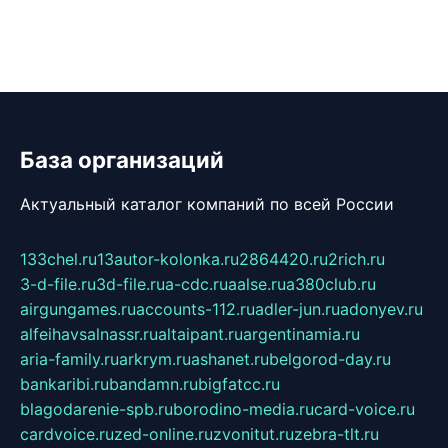
База организаций
Актуальный каталог компаний по всей России
133chel.ru
13autor-kolonka.ru
2864420.ru
2rich.ru
3-d-file.ru
3d-file.ru
a-cdc.ru
aalse.ru
a380club.ru
airgungames.ru
accounts-112.ru
adler-jun.ru
adonyev.ru
alfeihavsalnassr.ru
altaipant.ru
argentinamia.ru
aria-family.ru
arkrym.ru
ashanet.ru
belgorod-day.ru
bankaribi.ru
bandamn.ru
bigfatcc.ru
blagodarenie-spb.ru
borodino-media.ru
card-voice.ru
cardvoice.ru
zed-online.ru
zvonitut.ru
zebra-tlt.ru