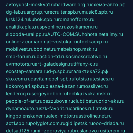
avtoyurist-moskva1.ru
hardware.org.ru
схема-авто.рф
dg-lab.ru
angrup.ru
recruiter.spb.ru
music8.spb.ru
krsk124.ru
kubok.spb.ru
romanofforex.ru
analitikaplus.ru
spyonline.ru
zosikamery.ru
sloboda-ural.pp.ru
AUTO-COM.SU
hohota.net
alimy.ru
online-z.com
aromat-vostoka.ru
otdelkaexp.ru
mobilvest.ru
bbd.net.ru
mebelshop.msk.ru
smp-forum.ru
bastion-td.ru
kosmoscreative.ru
avrmotors.ru
art-galadesign.ru
tiffany-c.ru
ecostep-samara.ru
d-p.spb.ru
галактика73.рф
sko.com.ru
davitamebel-spb.ru
fotsis.ru
tesiaes.ru
kokoroyari.spb.ru
blesna-kazan.ru
mossilver.ru
lenderoq.ru
sergeydobrin.ru
tochkazvuka.msk.ru
people-of-art.ru
bezzubova.ru
clubtibet.ru
orior-aks.ru
dynamoauto.ru
szk-favorit.ru
carlines.ru
flatnsk.ru
kingbolenskaner.ru
alex-motor.ru
astroline.net.ru
act1.spb.ru
polyglot.com.ru
gidlipetsk.ru
ooo-driada.ru
detsad125.ru
mir-zdoroviya.ru
bruslanovo.ru
siterem.ru