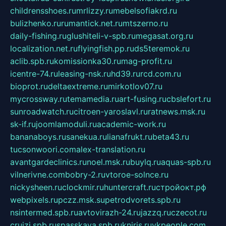
childrensshoes.ru
mrlizzy.ru
mebelsofiakrd.ru
bulizhenko.ru
rumantick.net.ru
mtszerno.ru
daily-fishing.ru
glushiteli-v-spb.ru
megasat.org.ru
localization.net.ru
flyingfish.pp.ru
ds5teremok.ru
aclib.spb.ru
komissionka30.ru
mag-profit.ru
icentre-74.ru
leasing-nsk.ru
hd39.ru
rcd.com.ru
bioprot.ru
deltaextreme.ru
mirkotlov07.ru
mycrossway.ru
temamedia.ru
art-fusing.ru
cbslefort.ru
sunroadwatch.ru
citroen-yaroslavl.ru
ratnews.msk.ru
sk-if.ru
joomlamoduli.ru
academic-work.ru
bananaboys.ru
sanekua.ru
lianafrukt.ru
beta43.ru
tucsonwoori.com
alex-translation.ru
avantgardeclinics.ru
noel.msk.ru
buylq.ru
aquas-spb.ru
vilnerivne.com
bobry-2.ru
vtoroe-solnce.ru
nickysheen.ru
clockmir.ru
huntercraft.ru
стройокт.рф
webpixels.ru
pczz.msk.su
petrodvorets.spb.ru
nsintermed.spb.ru
avtovirazh-24.ru
jazzq.ru
czecot.ru
cruizi.spb.ru
spasskaya.spb.ru
kniris.ru
vkpeople.com