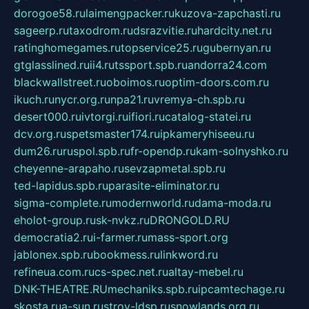
dorogoe58.ru
laimengpacker.ru
kuzova-zapchasti.ru
sageerp.ru
taxodrom.ru
dsrazvitie.ru
hardcity.net.ru
ratinghomegames.ru
topservice25.ru
gubernyan.ru
gtglasslined.ru
ii4.ru
tssport.spb.ru
andorra24.com
blackwallstreet.ru
oboimos.ru
optim-doors.com.ru
ikuch.ru
nycr.org.ru
npa21.ru
vremya-ch.spb.ru
desert000.ru
ivtorgi.ru
ifiori.ru
catalog-statei.ru
dcv.org.ru
spetsmaster174.ru
ipkameryhiseeu.ru
dum26.ru
ruspol.spb.ru
fr-opendp.ru
kam-solnyshko.ru
cheyenne-arapaho.ru
sevzapmetal.spb.ru
ted-lapidus.spb.ru
parasite-eliminator.ru
sigma-complete.ru
modernworld.ru
dama-moda.ru
eholot-group.ru
sk-nvkz.ru
DRONGOLD.RU
democratia2.ru
i-farmer.ru
mass-sport.org
jablonex.spb.ru
bookmess.ru
linkword.ru
refineua.com.ru
cs-spec.net.ru
altay-mebel.ru
DNK-THEATRE.RU
mechaniks.spb.ru
ipcamtechage.ru
skosta.ru
a-sun.ru
stroy-ldsp.ru
snowlands.org.ru