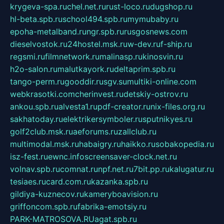
krygeva-spa.ru
chel.net.ru
rust-loco.ru
dugshop.ru
hl-beta.spb.ru
school494.spb.ru
mymubaby.ru
epoha-metalband.ru
ngr.spb.ru
rusgosnews.com
dieselvostok.ru
24hostel.msk.ru
w-dev.ru
f-ship.ru
regsmi.ru
filmnetwork.ru
malinasp.ru
kinosvin.ru
h2o-salon.ru
malutkayork.ru
deltaprim.spb.ru
tango-perm.ru
gooddir.ru
sgv.su
multiki-online.com
webkrasotki.com
cherinvest.ru
detskiy-ostrov.ru
ankou.spb.ru
alvesta1.ru
pdf-creator.ru
nix-files.org.ru
sakhatoday.ru
elektrikersymboler.ru
sputnikyes.ru
golf2club.msk.ru
aeforums.ru
zallclub.ru
multimodal.msk.ru
habaigry.ru
haikko.ru
sobakopedia.ru
isz-fest.ru
ewnc.info
screensaver-clock.net.ru
volnav.spb.ru
comnat.ru
npf.net.ru
7bit.pp.ru
kalugatur.ru
tesiaes.ru
card.com.ru
kazanka.spb.ru
gildiya-kuznecov.ru
kameryboavision.ru
griffoncom.spb.ru
fabrika-emotsiy.ru
PARK-MATROSOVA.RU
agat.spb.ru