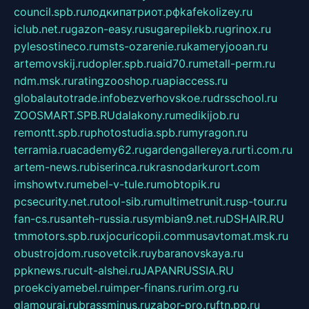
council.spb.ru
лодкипатриот.рф
kafekolizey.ru
iclub.net.ru
gazon-easy.ru
sugarepilekb.ru
grinox.ru
pylesostineco.ru
msts-ozarenie.ru
kameryjooan.ru
artemovskij.ru
dopler.spb.ru
aid70.ru
metall-perm.ru
ndm.msk.ru
ratingzooshop.ru
apiaccess.ru
globalautotrade.info
bezverhovskoe.ru
drsschool.ru
ZOOSMART.SPB.RU
dalakony.ru
medikijob.ru
remontt.spb.ru
photostudia.spb.ru
myragon.ru
terramia.ru
academy62.ru
gardengallereya.ru
rti.com.ru
artem-news.ru
biserinca.ru
krasnodarkurort.com
imshowtv.ru
mebel-v-tule.ru
mobtopik.ru
pcsecurity.net.ru
tool-sib.ru
multimetrunit.ru
sp-tour.ru
fan-cs.ru
santeh-russia.ru
symbian9.net.ru
DSHAIR.RU
tmmotors.spb.ru
xjocuricopii.com
musavtomat.msk.ru
obustrojdom.ru
sovetcik.ru
ybaranovskaya.ru
ppknews.ru
cult-alshei.ru
JAPANRUSSIA.RU
proekciyamebel.ru
imper-finans.ru
rim.org.ru
glamourai.ru
brassminus.ru
zabor-pro.ru
ftn.pp.ru