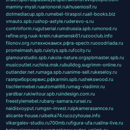
maminy-mysli.ru
arionorel.ru
khuseniosif.ru
dotmediacup.spb.ru
mebel-tiraspol.ru
all-books.biz
vmauto.spb.ru
shop-astyle.ru
derevo-s.ru
contrinform.ru
gutserial.ru
mdrussia.spb.ru
monod.ru
refine.org.ru
uk-krein.ru
kamensk61.ru
zooclub.info
filonov.org.ru
технокамск.рф
ra-spectr.ru
ooodriada.ru
promelmash.spb.ru
ixtys.spb.ru
fccity.ru
glamourstudio.spb.ru
kola-nature.org
spbmaster.spb.ru
musicoutlet.ru
china.msk.ru
bulldog.su
grimm-online.ru
outlander.net.ru
maga.spb.ru
anime-sell.ru
keseloy.ru
газприборсервис.рф
karmin.spb.ru
shekswood.ru
tischlermebel.ru
automall66.ru
mag-vladimir.ru
yardbar.ru
kiwitour.spb.ru
indesign.com.ru
freestylemebel.ru
bany-samara.ru
rsei.ru
naidisvoyput.ru
mgsn-invest.ru
ipkamerasannce.ru
alicante-house.ru
ibelka74.ru
cozyhouse.info
vlkargalev-studio.ru
700mb.ru
figura-ufa.ru
alina-live.ru
belarusiannews.ru
womenknow.ru
dos-vniimk.ru