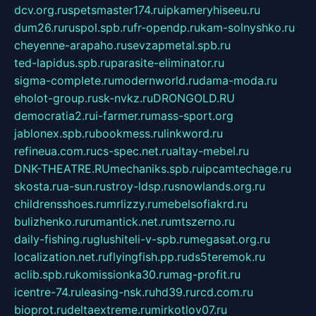
dcv.org.ru
spetsmaster174.ru
ipkameryhiseeu.ru
dum26.ru
ruspol.spb.ru
fr-opendp.ru
kam-solnyshko.ru
cheyenne-arapaho.ru
sevzapmetal.spb.ru
ted-lapidus.spb.ru
parasite-eliminator.ru
sigma-complete.ru
modernworld.ru
dama-moda.ru
eholot-group.ru
sk-nvkz.ru
DRONGOLD.RU
democratia2.ru
i-farmer.ru
mass-sport.org
jablonex.spb.ru
bookmess.ru
linkword.ru
refineua.com.ru
cs-spec.net.ru
altay-mebel.ru
DNK-THEATRE.RU
mechaniks.spb.ru
ipcamtechage.ru
skosta.ru
a-sun.ru
stroy-ldsp.ru
snowlands.org.ru
childrensshoes.ru
mrlizzy.ru
mebelsofiakrd.ru
bulizhenko.ru
rumantick.net.ru
mtszerno.ru
daily-fishing.ru
glushiteli-v-spb.ru
megasat.org.ru
localization.net.ru
flyingfish.pp.ru
ds5teremok.ru
aclib.spb.ru
komissionka30.ru
mag-profit.ru
icentre-74.ru
leasing-nsk.ru
hd39.ru
rcd.com.ru
bioprot.ru
deltaextreme.ru
mirkotlov07.ru