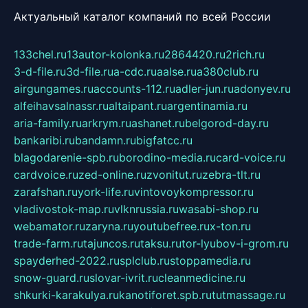
Актуальный каталог компаний по всей России
133chel.ru
13autor-kolonka.ru
2864420.ru
2rich.ru
3-d-file.ru
3d-file.ru
a-cdc.ru
aalse.ru
a380club.ru
airgungames.ru
accounts-112.ru
adler-jun.ru
adonyev.ru
alfeihavsalnassr.ru
altaipant.ru
argentinamia.ru
aria-family.ru
arkrym.ru
ashanet.ru
belgorod-day.ru
bankaribi.ru
bandamn.ru
bigfatcc.ru
blagodarenie-spb.ru
borodino-media.ru
card-voice.ru
cardvoice.ru
zed-online.ru
zvonitut.ru
zebra-tlt.ru
zarafshan.ru
york-life.ru
vintovoykompressor.ru
vladivostok-map.ru
vlknrussia.ru
wasabi-shop.ru
webamator.ru
zaryna.ru
youtubefree.ru
x-ton.ru
trade-farm.ru
tajuncos.ru
taksu.ru
tor-lyubov-i-grom.ru
spayderhed-2022.ru
splclub.ru
stoppamedia.ru
snow-guard.ru
slovar-ivrit.ru
cleanmedicine.ru
shkurki-karakulya.ru
kanotiforet.spb.ru
tutmassage.ru