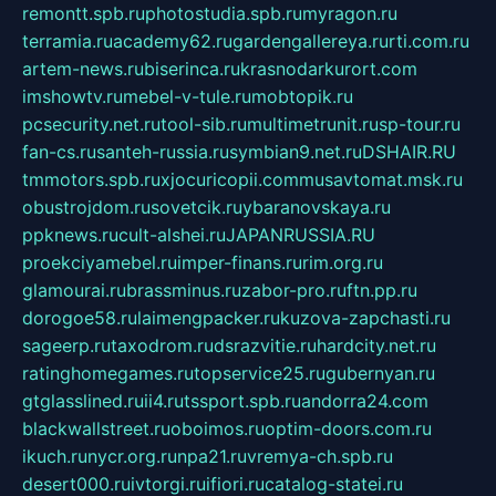
remontt.spb.ru
photostudia.spb.ru
myragon.ru
terramia.ru
academy62.ru
gardengallereya.ru
rti.com.ru
artem-news.ru
biserinca.ru
krasnodarkurort.com
imshowtv.ru
mebel-v-tule.ru
mobtopik.ru
pcsecurity.net.ru
tool-sib.ru
multimetrunit.ru
sp-tour.ru
fan-cs.ru
santeh-russia.ru
symbian9.net.ru
DSHAIR.RU
tmmotors.spb.ru
xjocuricopii.com
musavtomat.msk.ru
obustrojdom.ru
sovetcik.ru
ybaranovskaya.ru
ppknews.ru
cult-alshei.ru
JAPANRUSSIA.RU
proekciyamebel.ru
imper-finans.ru
rim.org.ru
glamourai.ru
brassminus.ru
zabor-pro.ru
ftn.pp.ru
dorogoe58.ru
laimengpacker.ru
kuzova-zapchasti.ru
sageerp.ru
taxodrom.ru
dsrazvitie.ru
hardcity.net.ru
ratinghomegames.ru
topservice25.ru
gubernyan.ru
gtglasslined.ru
ii4.ru
tssport.spb.ru
andorra24.com
blackwallstreet.ru
oboimos.ru
optim-doors.com.ru
ikuch.ru
nycr.org.ru
npa21.ru
vremya-ch.spb.ru
desert000.ru
ivtorgi.ru
ifiori.ru
catalog-statei.ru