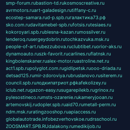
smp-forum.ru
bastion-td.ru
kosmoscreative.ru
avrmotors.ru
art-galadesign.ru
tiffany-c.ru
ecostep-samara.ru
d-p.spb.ru
галактика73.рф
sko.com.ru
davitamebel-spb.ru
fotsis.ru
tesiaes.ru
kokoroyari.spb.ru
blesna-kazan.ru
mossilver.ru
lenderoq.ru
sergeydobrin.ru
tochkazvuka.msk.ru
people-of-art.ru
bezzubova.ru
clubtibet.ru
orior-aks.ru
dynamoauto.ru
szk-favorit.ru
carlines.ru
flatnsk.ru
kingbolenskaner.ru
alex-motor.ru
astroline.net.ru
act1.spb.ru
polyglot.com.ru
gidlipetsk.ru
ooo-driada.ru
detsad125.ru
mir-zdoroviya.ru
bruslanovo.ru
siterem.ru
council.spb.ru
лодкипатриот.рф
kafekolizey.ru
iclub.net.ru
gazon-easy.ru
sugarepilekb.ru
grinox.ru
pylesostineco.ru
msts-ozarenie.ru
kameryjooan.ru
artemovskij.ru
dopler.spb.ru
aid70.ru
metall-perm.ru
ndm.msk.ru
ratingzooshop.ru
apiaccess.ru
globalautotrade.info
bezverhovskoe.ru
drsschool.ru
ZOOSMART.SPB.RU
dalakony.ru
medikijob.ru