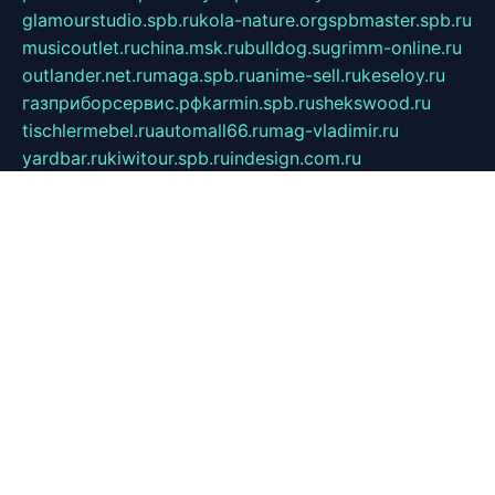
glamourstudio.spb.ru
kola-nature.org
spbmaster.spb.ru
musicoutlet.ru
china.msk.ru
bulldog.su
grimm-online.ru
outlander.net.ru
maga.spb.ru
anime-sell.ru
keseloy.ru
газприборсервис.рф
karmin.spb.ru
shekswood.ru
tischlermebel.ru
automall66.ru
mag-vladimir.ru
yardbar.ru
kiwitour.spb.ru
indesign.com.ru
freestylemebel.ru
bany-samara.ru
rsei.ru
naidisvoyput.ru
mgsn-invest.ru
ipkamerasannce.ru
alicante-house.ru
ibelka74.ru
cozyhouse.info
vlkargalev-studio.ru
700mb.ru
figura-ufa.ru
alina-live.ru
belarusiannews.ru
womenknow.ru
dos-vniimk.ru
sega.net.ru
dv.net.ru
phenomenonsofhistory.com
telesputnik.net.ru
wall.pp.ru
pylesosroidmi.ru
gtc-clan.ru
cligs.ru
bibikazap.ru
popova.org.ru
netwhistler.spb.ru
bellvil.ru
bonzon.ru
iss-vladik.ru
defiparis.net.ru
las-gryzas.ru
amku.ru
electednews.spb.ru
feather.org.ru
spar72.ru
tankiigri.ru
dominus.com.ru
ibtree.ru
sanykool.pp.ru
unixlib.org.ru