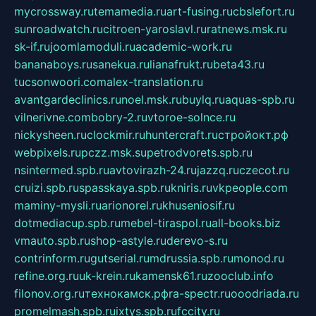
mycrossway.ru
temamedia.ru
art-fusing.ru
cbslefort.ru
sunroadwatch.ru
citroen-yaroslavl.ru
ratnews.msk.ru
sk-if.ru
joomlamoduli.ru
academic-work.ru
bananaboys.ru
sanekua.ru
lianafrukt.ru
beta43.ru
tucsonwoori.com
alex-translation.ru
avantgardeclinics.ru
noel.msk.ru
buylq.ru
aquas-spb.ru
vilnerivne.com
bobry-2.ru
vtoroe-solnce.ru
nickysheen.ru
clockmir.ru
huntercraft.ru
стройокт.рф
webpixels.ru
pczz.msk.su
petrodvorets.spb.ru
nsintermed.spb.ru
avtovirazh-24.ru
jazzq.ru
czecot.ru
cruizi.spb.ru
spasskaya.spb.ru
kniris.ru
vkpeople.com
maminy-mysli.ru
arionorel.ru
khuseniosif.ru
dotmediacup.spb.ru
mebel-tiraspol.ru
all-books.biz
vmauto.spb.ru
shop-astyle.ru
derevo-s.ru
contrinform.ru
gutserial.ru
mdrussia.spb.ru
monod.ru
refine.org.ru
uk-krein.ru
kamensk61.ru
zooclub.info
filonov.org.ru
технокамск.рф
ra-spectr.ru
ooodriada.ru
promelmash.spb.ru
ixtys.spb.ru
fccity.ru