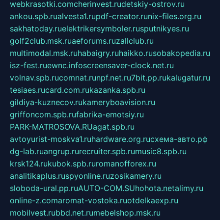
webkrasotki.com
cherinvest.ru
detskiy-ostrov.ru
ankou.spb.ru
alvesta1.ru
pdf-creator.ru
nix-files.org.ru
sakhatoday.ru
elektrikersymboler.ru
sputnikyes.ru
golf2club.msk.ru
aeforums.ru
zallclub.ru
multimodal.msk.ru
habaigry.ru
haikko.ru
sobakopedia.ru
isz-fest.ru
ewnc.info
screensaver-clock.net.ru
volnav.spb.ru
comnat.ru
npf.net.ru
7bit.pp.ru
kalugatur.ru
tesiaes.ru
card.com.ru
kazanka.spb.ru
gildiya-kuznecov.ru
kameryboavision.ru
griffoncom.spb.ru
fabrika-emotsiy.ru
PARK-MATROSOVA.RU
agat.spb.ru
avtoyurist-moskva1.ru
hardware.org.ru
схема-авто.рф
dg-lab.ru
angrup.ru
recruiter.spb.ru
music8.spb.ru
krsk124.ru
kubok.spb.ru
romanofforex.ru
analitikaplus.ru
spyonline.ru
zosikamery.ru
sloboda-ural.pp.ru
AUTO-COM.SU
hohota.net
alimy.ru
online-z.com
aromat-vostoka.ru
otdelkaexp.ru
mobilvest.ru
bbd.net.ru
mebelshop.msk.ru