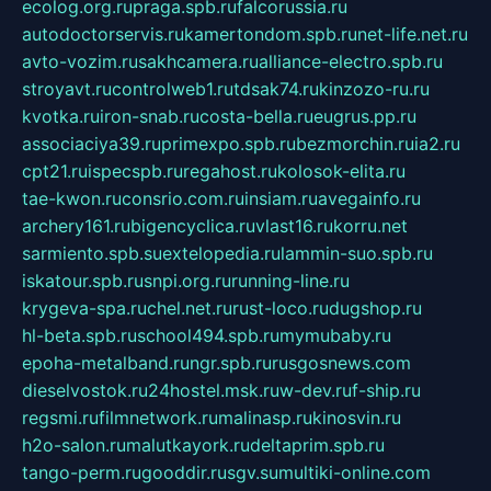
ecolog.org.ru
praga.spb.ru
falcorussia.ru
autodoctorservis.ru
kamertondom.spb.ru
net-life.net.ru
avto-vozim.ru
sakhcamera.ru
alliance-electro.spb.ru
stroyavt.ru
controlweb1.ru
tdsak74.ru
kinzozo-ru.ru
kvotka.ru
iron-snab.ru
costa-bella.ru
eugrus.pp.ru
associaciya39.ru
primexpo.spb.ru
bezmorchin.ru
ia2.ru
cpt21.ru
ispecspb.ru
regahost.ru
kolosok-elita.ru
tae-kwon.ru
consrio.com.ru
insiam.ru
avegainfo.ru
archery161.ru
bigencyclica.ru
vlast16.ru
korru.net
sarmiento.spb.su
extelopedia.ru
lammin-suo.spb.ru
iskatour.spb.ru
snpi.org.ru
running-line.ru
krygeva-spa.ru
chel.net.ru
rust-loco.ru
dugshop.ru
hl-beta.spb.ru
school494.spb.ru
mymubaby.ru
epoha-metalband.ru
ngr.spb.ru
rusgosnews.com
dieselvostok.ru
24hostel.msk.ru
w-dev.ru
f-ship.ru
regsmi.ru
filmnetwork.ru
malinasp.ru
kinosvin.ru
h2o-salon.ru
malutkayork.ru
deltaprim.spb.ru
tango-perm.ru
gooddir.ru
sgv.su
multiki-online.com