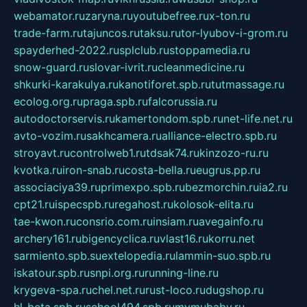
webamator.ru
zaryna.ru
youtubefree.ru
x-ton.ru
trade-farm.ru
tajuncos.ru
taksu.ru
tor-lyubov-i-grom.ru
spayderhed-2022.ru
splclub.ru
stoppamedia.ru
snow-guard.ru
slovar-ivrit.ru
cleanmedicine.ru
shkurki-karakulya.ru
kanotiforet.spb.ru
tutmassage.ru
ecolog.org.ru
praga.spb.ru
falcorussia.ru
autodoctorservis.ru
kamertondom.spb.ru
net-life.net.ru
avto-vozim.ru
sakhcamera.ru
alliance-electro.spb.ru
stroyavt.ru
controlweb1.ru
tdsak74.ru
kinzozo-ru.ru
kvotka.ru
iron-snab.ru
costa-bella.ru
eugrus.pp.ru
associaciya39.ru
primexpo.spb.ru
bezmorchin.ru
ia2.ru
cpt21.ru
ispecspb.ru
regahost.ru
kolosok-elita.ru
tae-kwon.ru
consrio.com.ru
insiam.ru
avegainfo.ru
archery161.ru
bigencyclica.ru
vlast16.ru
korru.net
sarmiento.spb.su
extelopedia.ru
lammin-suo.spb.ru
iskatour.spb.ru
snpi.org.ru
running-line.ru
krygeva-spa.ru
chel.net.ru
rust-loco.ru
dugshop.ru
hl-beta.spb.ru
school494.spb.ru
mymubaby.ru