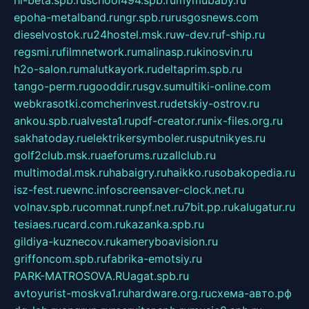
epoha-metalband.ru
ngr.spb.ru
rusgosnews.com
dieselvostok.ru
24hostel.msk.ru
w-dev.ru
f-ship.ru
regsmi.ru
filmnetwork.ru
malinasp.ru
kinosvin.ru
h2o-salon.ru
malutkayork.ru
deltaprim.spb.ru
tango-perm.ru
gooddir.ru
sgv.su
multiki-online.com
webkrasotki.com
cherinvest.ru
detskiy-ostrov.ru
ankou.spb.ru
alvesta1.ru
pdf-creator.ru
nix-files.org.ru
sakhatoday.ru
elektrikersymboler.ru
sputnikyes.ru
golf2club.msk.ru
aeforums.ru
zallclub.ru
multimodal.msk.ru
habaigry.ru
haikko.ru
sobakopedia.ru
isz-fest.ru
ewnc.info
screensaver-clock.net.ru
volnav.spb.ru
comnat.ru
npf.net.ru
7bit.pp.ru
kalugatur.ru
tesiaes.ru
card.com.ru
kazanka.spb.ru
gildiya-kuznecov.ru
kameryboavision.ru
griffoncom.spb.ru
fabrika-emotsiy.ru
PARK-MATROSOVA.RU
agat.spb.ru
avtoyurist-moskva1.ru
hardware.org.ru
схема-авто.рф