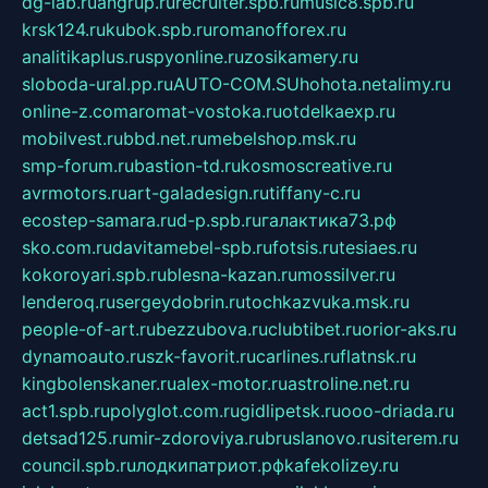
dg-lab.ru
angrup.ru
recruiter.spb.ru
music8.spb.ru
krsk124.ru
kubok.spb.ru
romanofforex.ru
analitikaplus.ru
spyonline.ru
zosikamery.ru
sloboda-ural.pp.ru
AUTO-COM.SU
hohota.net
alimy.ru
online-z.com
aromat-vostoka.ru
otdelkaexp.ru
mobilvest.ru
bbd.net.ru
mebelshop.msk.ru
smp-forum.ru
bastion-td.ru
kosmoscreative.ru
avrmotors.ru
art-galadesign.ru
tiffany-c.ru
ecostep-samara.ru
d-p.spb.ru
галактика73.рф
sko.com.ru
davitamebel-spb.ru
fotsis.ru
tesiaes.ru
kokoroyari.spb.ru
blesna-kazan.ru
mossilver.ru
lenderoq.ru
sergeydobrin.ru
tochkazvuka.msk.ru
people-of-art.ru
bezzubova.ru
clubtibet.ru
orior-aks.ru
dynamoauto.ru
szk-favorit.ru
carlines.ru
flatnsk.ru
kingbolenskaner.ru
alex-motor.ru
astroline.net.ru
act1.spb.ru
polyglot.com.ru
gidlipetsk.ru
ooo-driada.ru
detsad125.ru
mir-zdoroviya.ru
bruslanovo.ru
siterem.ru
council.spb.ru
лодкипатриот.рф
kafekolizey.ru