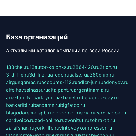
База организаций
Актуальный каталог компаний по всей России
133chel.ru
13autor-kolonka.ru
2864420.ru
2rich.ru
3-d-file.ru
3d-file.ru
a-cdc.ru
aalse.ru
a380club.ru
airgungames.ru
accounts-112.ru
adler-jun.ru
adonyev.ru
alfeihavsalnassr.ru
altaipant.ru
argentinamia.ru
aria-family.ru
arkrym.ru
ashanet.ru
belgorod-day.ru
bankaribi.ru
bandamn.ru
bigfatcc.ru
blagodarenie-spb.ru
borodino-media.ru
card-voice.ru
cardvoice.ru
zed-online.ru
zvonitut.ru
zebra-tlt.ru
zarafshan.ru
york-life.ru
vintovoykompressor.ru
vladivostok-map.ru
vlknrussia.ru
wasabi-shop.ru