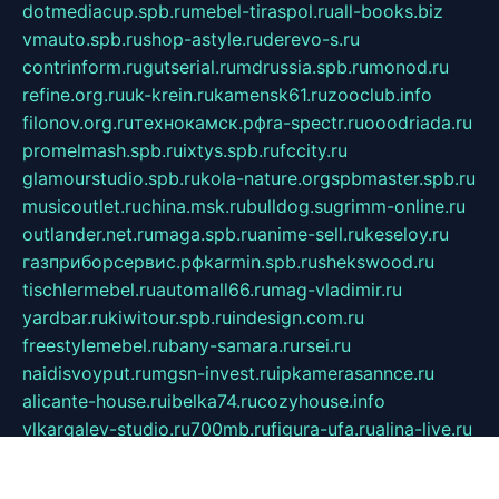
dotmediacup.spb.ru
mebel-tiraspol.ru
all-books.biz
vmauto.spb.ru
shop-astyle.ru
derevo-s.ru
contrinform.ru
gutserial.ru
mdrussia.spb.ru
monod.ru
refine.org.ru
uk-krein.ru
kamensk61.ru
zooclub.info
filonov.org.ru
технокамск.рф
ra-spectr.ru
ooodriada.ru
promelmash.spb.ru
ixtys.spb.ru
fccity.ru
glamourstudio.spb.ru
kola-nature.org
spbmaster.spb.ru
musicoutlet.ru
china.msk.ru
bulldog.su
grimm-online.ru
outlander.net.ru
maga.spb.ru
anime-sell.ru
keseloy.ru
газприборсервис.рф
karmin.spb.ru
shekswood.ru
tischlermebel.ru
automall66.ru
mag-vladimir.ru
yardbar.ru
kiwitour.spb.ru
indesign.com.ru
freestylemebel.ru
bany-samara.ru
rsei.ru
naidisvoyput.ru
mgsn-invest.ru
ipkamerasannce.ru
alicante-house.ru
ibelka74.ru
cozyhouse.info
vlkargalev-studio.ru
700mb.ru
figura-ufa.ru
alina-live.ru
belarusiannews.ru
womenknow.ru
dos-vniimk.ru
sega.net.ru
dv.net.ru
phenomenonsofhistory.com