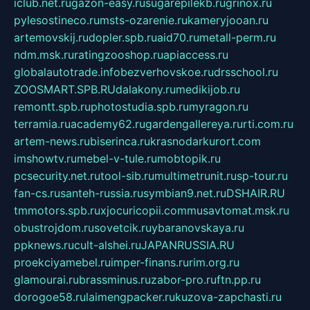
iclub.net.ru
gazon-easy.ru
sugarepilekb.ru
grinox.ru
pylesostineco.ru
msts-ozarenie.ru
kameryjooan.ru
artemovskij.ru
dopler.spb.ru
aid70.ru
metall-perm.ru
ndm.msk.ru
ratingzooshop.ru
apiaccess.ru
globalautotrade.info
bezverhovskoe.ru
drsschool.ru
ZOOSMART.SPB.RU
dalakony.ru
medikijob.ru
remontt.spb.ru
photostudia.spb.ru
myragon.ru
terramia.ru
academy62.ru
gardengallereya.ru
rti.com.ru
artem-news.ru
biserinca.ru
krasnodarkurort.com
imshowtv.ru
mebel-v-tule.ru
mobtopik.ru
pcsecurity.net.ru
tool-sib.ru
multimetrunit.ru
sp-tour.ru
fan-cs.ru
santeh-russia.ru
symbian9.net.ru
DSHAIR.RU
tmmotors.spb.ru
xjocuricopii.com
musavtomat.msk.ru
obustrojdom.ru
sovetcik.ru
ybaranovskaya.ru
ppknews.ru
cult-alshei.ru
JAPANRUSSIA.RU
proekciyamebel.ru
imper-finans.ru
rim.org.ru
glamourai.ru
brassminus.ru
zabor-pro.ru
ftn.pp.ru
dorogoe58.ru
laimengpacker.ru
kuzova-zapchasti.ru