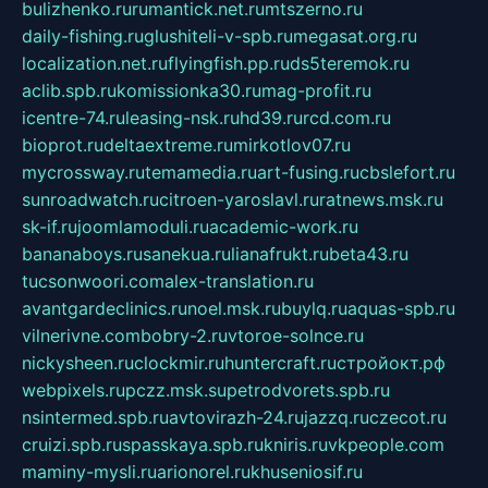
bulizhenko.ru
rumantick.net.ru
mtszerno.ru
daily-fishing.ru
glushiteli-v-spb.ru
megasat.org.ru
localization.net.ru
flyingfish.pp.ru
ds5teremok.ru
aclib.spb.ru
komissionka30.ru
mag-profit.ru
icentre-74.ru
leasing-nsk.ru
hd39.ru
rcd.com.ru
bioprot.ru
deltaextreme.ru
mirkotlov07.ru
mycrossway.ru
temamedia.ru
art-fusing.ru
cbslefort.ru
sunroadwatch.ru
citroen-yaroslavl.ru
ratnews.msk.ru
sk-if.ru
joomlamoduli.ru
academic-work.ru
bananaboys.ru
sanekua.ru
lianafrukt.ru
beta43.ru
tucsonwoori.com
alex-translation.ru
avantgardeclinics.ru
noel.msk.ru
buylq.ru
aquas-spb.ru
vilnerivne.com
bobry-2.ru
vtoroe-solnce.ru
nickysheen.ru
clockmir.ru
huntercraft.ru
стройокт.рф
webpixels.ru
pczz.msk.su
petrodvorets.spb.ru
nsintermed.spb.ru
avtovirazh-24.ru
jazzq.ru
czecot.ru
cruizi.spb.ru
spasskaya.spb.ru
kniris.ru
vkpeople.com
maminy-mysli.ru
arionorel.ru
khuseniosif.ru