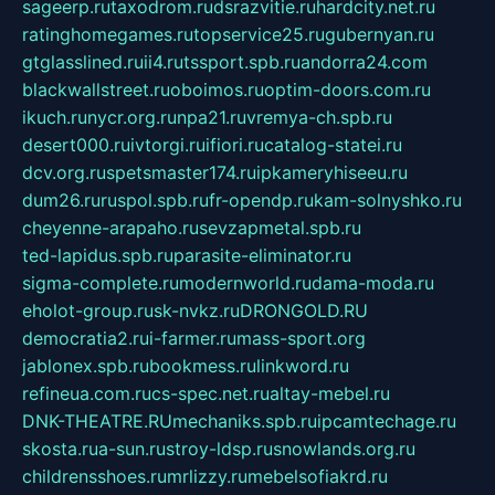
sageerp.ru
taxodrom.ru
dsrazvitie.ru
hardcity.net.ru
ratinghomegames.ru
topservice25.ru
gubernyan.ru
gtglasslined.ru
ii4.ru
tssport.spb.ru
andorra24.com
blackwallstreet.ru
oboimos.ru
optim-doors.com.ru
ikuch.ru
nycr.org.ru
npa21.ru
vremya-ch.spb.ru
desert000.ru
ivtorgi.ru
ifiori.ru
catalog-statei.ru
dcv.org.ru
spetsmaster174.ru
ipkameryhiseeu.ru
dum26.ru
ruspol.spb.ru
fr-opendp.ru
kam-solnyshko.ru
cheyenne-arapaho.ru
sevzapmetal.spb.ru
ted-lapidus.spb.ru
parasite-eliminator.ru
sigma-complete.ru
modernworld.ru
dama-moda.ru
eholot-group.ru
sk-nvkz.ru
DRONGOLD.RU
democratia2.ru
i-farmer.ru
mass-sport.org
jablonex.spb.ru
bookmess.ru
linkword.ru
refineua.com.ru
cs-spec.net.ru
altay-mebel.ru
DNK-THEATRE.RU
mechaniks.spb.ru
ipcamtechage.ru
skosta.ru
a-sun.ru
stroy-ldsp.ru
snowlands.org.ru
childrensshoes.ru
mrlizzy.ru
mebelsofiakrd.ru