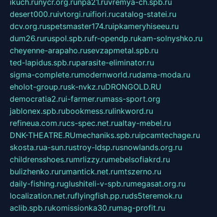
ikuch.ru
nycr.org.ru
npa21.ru
vremya-ch.spb.ru
desert000.ru
ivtorgi.ru
ifiori.ru
catalog-statei.ru
dcv.org.ru
spetsmaster174.ru
ipkameryhiseeu.ru
dum26.ru
ruspol.spb.ru
fr-opendp.ru
kam-solnyshko.ru
cheyenne-arapaho.ru
sevzapmetal.spb.ru
ted-lapidus.spb.ru
parasite-eliminator.ru
sigma-complete.ru
modernworld.ru
dama-moda.ru
eholot-group.ru
sk-nvkz.ru
DRONGOLD.RU
democratia2.ru
i-farmer.ru
mass-sport.org
jablonex.spb.ru
bookmess.ru
linkword.ru
refineua.com.ru
cs-spec.net.ru
altay-mebel.ru
DNK-THEATRE.RU
mechaniks.spb.ru
ipcamtechage.ru
skosta.ru
a-sun.ru
stroy-ldsp.ru
snowlands.org.ru
childrensshoes.ru
mrlizzy.ru
mebelsofiakrd.ru
bulizhenko.ru
rumantick.net.ru
mtszerno.ru
daily-fishing.ru
glushiteli-v-spb.ru
megasat.org.ru
localization.net.ru
flyingfish.pp.ru
ds5teremok.ru
aclib.spb.ru
komissionka30.ru
mag-profit.ru