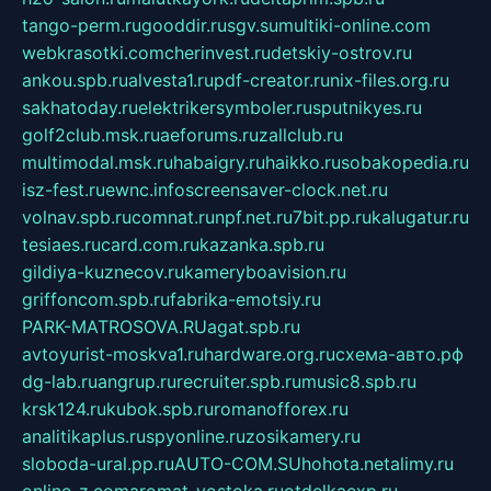
tango-perm.ru
gooddir.ru
sgv.su
multiki-online.com
webkrasotki.com
cherinvest.ru
detskiy-ostrov.ru
ankou.spb.ru
alvesta1.ru
pdf-creator.ru
nix-files.org.ru
sakhatoday.ru
elektrikersymboler.ru
sputnikyes.ru
golf2club.msk.ru
aeforums.ru
zallclub.ru
multimodal.msk.ru
habaigry.ru
haikko.ru
sobakopedia.ru
isz-fest.ru
ewnc.info
screensaver-clock.net.ru
volnav.spb.ru
comnat.ru
npf.net.ru
7bit.pp.ru
kalugatur.ru
tesiaes.ru
card.com.ru
kazanka.spb.ru
gildiya-kuznecov.ru
kameryboavision.ru
griffoncom.spb.ru
fabrika-emotsiy.ru
PARK-MATROSOVA.RU
agat.spb.ru
avtoyurist-moskva1.ru
hardware.org.ru
схема-авто.рф
dg-lab.ru
angrup.ru
recruiter.spb.ru
music8.spb.ru
krsk124.ru
kubok.spb.ru
romanofforex.ru
analitikaplus.ru
spyonline.ru
zosikamery.ru
sloboda-ural.pp.ru
AUTO-COM.SU
hohota.net
alimy.ru
online-z.com
aromat-vostoka.ru
otdelkaexp.ru