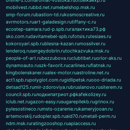
mobilvest.ru
bbd.net.ru
mebelshop.msk.ru
smp-forum.ru
bastion-td.ru
kosmoscreative.ru
avrmotors.ru
art-galadesign.ru
tiffany-c.ru
ecostep-samara.ru
d-p.spb.ru
галактика73.рф
sko.com.ru
davitamebel-spb.ru
fotsis.ru
tesiaes.ru
kokoroyari.spb.ru
blesna-kazan.ru
mossilver.ru
lenderoq.ru
sergeydobrin.ru
tochkazvuka.msk.ru
people-of-art.ru
bezzubova.ru
clubtibet.ru
orior-aks.ru
dynamoauto.ru
szk-favorit.ru
carlines.ru
flatnsk.ru
kingbolenskaner.ru
alex-motor.ru
astroline.net.ru
act1.spb.ru
polyglot.com.ru
gidlipetsk.ru
ooo-driada.ru
detsad125.ru
mir-zdoroviya.ru
bruslanovo.ru
siterem.ru
council.spb.ru
лодкипатриот.рф
kafekolizey.ru
iclub.net.ru
gazon-easy.ru
sugarepilekb.ru
grinox.ru
pylesostineco.ru
msts-ozarenie.ru
kameryjooan.ru
artemovskij.ru
dopler.spb.ru
aid70.ru
metall-perm.ru
ndm.msk.ru
ratingzooshop.ru
apiaccess.ru