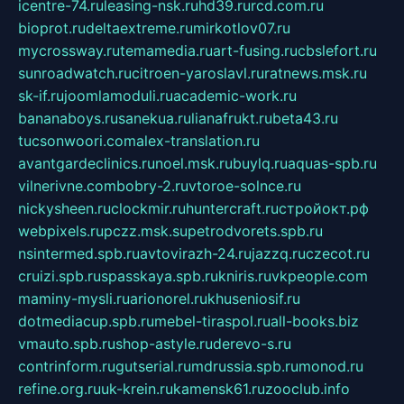
icentre-74.ru
leasing-nsk.ru
hd39.ru
rcd.com.ru
bioprot.ru
deltaextreme.ru
mirkotlov07.ru
mycrossway.ru
temamedia.ru
art-fusing.ru
cbslefort.ru
sunroadwatch.ru
citroen-yaroslavl.ru
ratnews.msk.ru
sk-if.ru
joomlamoduli.ru
academic-work.ru
bananaboys.ru
sanekua.ru
lianafrukt.ru
beta43.ru
tucsonwoori.com
alex-translation.ru
avantgardeclinics.ru
noel.msk.ru
buylq.ru
aquas-spb.ru
vilnerivne.com
bobry-2.ru
vtoroe-solnce.ru
nickysheen.ru
clockmir.ru
huntercraft.ru
стройокт.рф
webpixels.ru
pczz.msk.su
petrodvorets.spb.ru
nsintermed.spb.ru
avtovirazh-24.ru
jazzq.ru
czecot.ru
cruizi.spb.ru
spasskaya.spb.ru
kniris.ru
vkpeople.com
maminy-mysli.ru
arionorel.ru
khuseniosif.ru
dotmediacup.spb.ru
mebel-tiraspol.ru
all-books.biz
vmauto.spb.ru
shop-astyle.ru
derevo-s.ru
contrinform.ru
gutserial.ru
mdrussia.spb.ru
monod.ru
refine.org.ru
uk-krein.ru
kamensk61.ru
zooclub.info