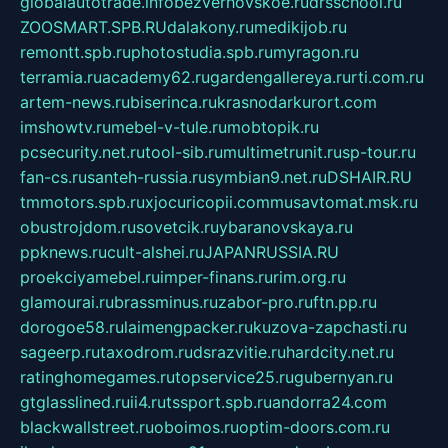
globalautotrade.info
bezverhovskoe.ru
drsschool.ru
ZOOSMART.SPB.RU
dalakony.ru
medikijob.ru
remontt.spb.ru
photostudia.spb.ru
myragon.ru
terramia.ru
academy62.ru
gardengallereya.ru
rti.com.ru
artem-news.ru
biserinca.ru
krasnodarkurort.com
imshowtv.ru
mebel-v-tule.ru
mobtopik.ru
pcsecurity.net.ru
tool-sib.ru
multimetrunit.ru
sp-tour.ru
fan-cs.ru
santeh-russia.ru
symbian9.net.ru
DSHAIR.RU
tmmotors.spb.ru
xjocuricopii.com
musavtomat.msk.ru
obustrojdom.ru
sovetcik.ru
ybaranovskaya.ru
ppknews.ru
cult-alshei.ru
JAPANRUSSIA.RU
proekciyamebel.ru
imper-finans.ru
rim.org.ru
glamourai.ru
brassminus.ru
zabor-pro.ru
ftn.pp.ru
dorogoe58.ru
laimengpacker.ru
kuzova-zapchasti.ru
sageerp.ru
taxodrom.ru
dsrazvitie.ru
hardcity.net.ru
ratinghomegames.ru
topservice25.ru
gubernyan.ru
gtglasslined.ru
ii4.ru
tssport.spb.ru
andorra24.com
blackwallstreet.ru
oboimos.ru
optim-doors.com.ru