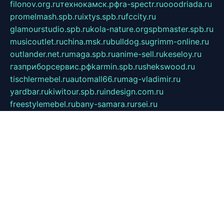
filonov.org.ru
технокамск.рф
ra-spectr.ru
ooodriada.ru
promelmash.spb.ru
ixtys.spb.ru
fccity.ru
glamourstudio.spb.ru
kola-nature.org
spbmaster.spb.ru
musicoutlet.ru
china.msk.ru
bulldog.su
grimm-online.ru
outlander.net.ru
maga.spb.ru
anime-sell.ru
keseloy.ru
газприборсервис.рф
karmin.spb.ru
shekswood.ru
tischlermebel.ru
automall66.ru
mag-vladimir.ru
yardbar.ru
kiwitour.spb.ru
indesign.com.ru
freestylemebel.ru
bany-samara.ru
rsei.ru
naidisvoyput.ru
mgsn-invest.ru
ipkamerasannce.ru
alicante-house.ru
ibelka74.ru
cozyhouse.info
vlkargalev-studio.ru
700mb.ru
figura-ufa.ru
alina-live.ru
belarusiannews.ru
womenknow.ru
dos-vniimk.ru
sega.net.ru
dv.net.ru
phenomenonsofhistory.com
telesputnik.net.ru
wall.pp.ru
pylesosroidmi.ru
gtc-clan.ru
cligs.ru
bibikazap.ru
popova.org.ru
netwhistler.spb.ru
bellvil.ru
bonzon.ru
iss-vladik.ru
defiparis.net.ru
las-gryzas.ru
amku.ru