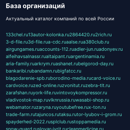
База организаций
Актуальный каталог компаний по всей России
133chel.ru
13autor-kolonka.ru
2864420.ru
2rich.ru
3-d-file.ru
3d-file.ru
a-cdc.ru
aalse.ru
a380club.ru
airgungames.ru
accounts-112.ru
adler-jun.ru
adonyev.ru
alfeihavsalnassr.ru
altaipant.ru
argentinamia.ru
aria-family.ru
arkrym.ru
ashanet.ru
belgorod-day.ru
bankaribi.ru
bandamn.ru
bigfatcc.ru
blagodarenie-spb.ru
borodino-media.ru
card-voice.ru
cardvoice.ru
zed-online.ru
zvonitut.ru
zebra-tlt.ru
zarafshan.ru
york-life.ru
vintovoykompressor.ru
vladivostok-map.ru
vlknrussia.ru
wasabi-shop.ru
webamator.ru
zaryna.ru
youtubefree.ru
x-ton.ru
trade-farm.ru
tajuncos.ru
taksu.ru
tor-lyubov-i-grom.ru
spayderhed-2022.ru
splclub.ru
stoppamedia.ru
snow-guard.ru
slovar-ivrit.ru
cleanmedicine.ru