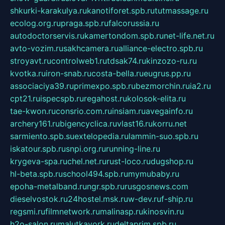
shkurki-karakulya.ru
kanotiforet.spb.ru
tutmassage.ru
ecolog.org.ru
praga.spb.ru
falcorussia.ru
autodoctorservis.ru
kamertondom.spb.ru
net-life.net.ru
avto-vozim.ru
sakhcamera.ru
alliance-electro.spb.ru
stroyavt.ru
controlweb1.ru
tdsak74.ru
kinzozo-ru.ru
kvotka.ru
iron-snab.ru
costa-bella.ru
eugrus.pp.ru
associaciya39.ru
primexpo.spb.ru
bezmorchin.ru
ia2.ru
cpt21.ru
ispecspb.ru
regahost.ru
kolosok-elita.ru
tae-kwon.ru
consrio.com.ru
insiam.ru
avegainfo.ru
archery161.ru
bigencyclica.ru
vlast16.ru
korru.net
sarmiento.spb.su
extelopedia.ru
lammin-suo.spb.ru
iskatour.spb.ru
snpi.org.ru
running-line.ru
krygeva-spa.ru
chel.net.ru
rust-loco.ru
dugshop.ru
hl-beta.spb.ru
school494.spb.ru
mymubaby.ru
epoha-metalband.ru
ngr.spb.ru
rusgosnews.com
dieselvostok.ru
24hostel.msk.ru
w-dev.ru
f-ship.ru
regsmi.ru
filmnetwork.ru
malinasp.ru
kinosvin.ru
h2o-salon.ru
malutkayork.ru
deltaprim.spb.ru