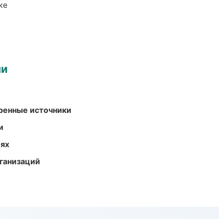
ке
ми
еренные источники
и
иях
ганизаций