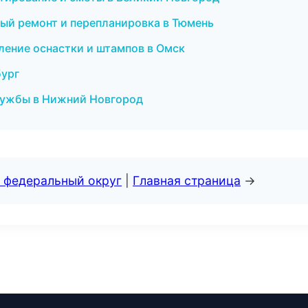
ный ремонт и перепланировка в Тюмень
ление оснастки и штампов в Омск
бург
службы в Нижний Новгород
 федеральный округ
|
Главная страница
→