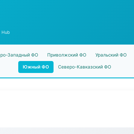
w Hub
ро-Западный ФО
Приволжский ФО
Уральский ФО
Южный ФО
Северо-Кавказский ФО