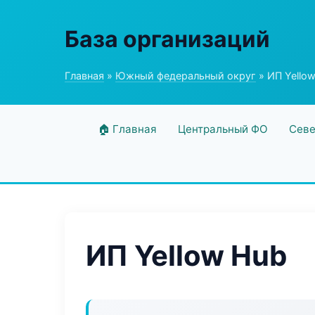
База организаций
Главная
»
Южный федеральный округ
» ИП Yello
🏠 Главная
Центральный ФО
Севе
ИП Yellow Hub