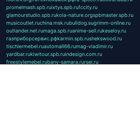
promelmash.spb.ru
ixtys.spb.ru
fccity.ru
glamourstudio.spb.ru
kola-nature.org
spbmaster.spb.ru
musicoutlet.ru
china.msk.ru
bulldog.su
grimm-online.ru
outlander.net.ru
maga.spb.ru
anime-sell.ru
keseloy.ru
газприборсервис.рф
karmin.spb.ru
shekswood.ru
tischlermebel.ru
automall66.ru
mag-vladimir.ru
yardbar.ru
kiwitour.spb.ru
indesign.com.ru
freestylemebel.ru
bany-samara.ru
rsei.ru
naidisvoyput.ru
mgsn-invest.ru
ipkamerasannce.ru
alicante-house.ru
ibelka74.ru
cozyhouse.info
vlkargalev-studio.ru
700mb.ru
figura-ufa.ru
alina-live.ru
belarusiannews.ru
womenknow.ru
dos-vniimk.ru
sega.net.ru
dv.net.ru
phenomenonsofhistory.com
telesputnik.net.ru
wall.pp.ru
pylesosroidmi.ru
gtc-clan.ru
cligs.ru
bibikazap.ru
popova.org.ru
netwhistler.spb.ru
bellvil.ru
bonzon.ru
iss-vladik.ru
defiparis.net.ru
las-gryzas.ru
amku.ru