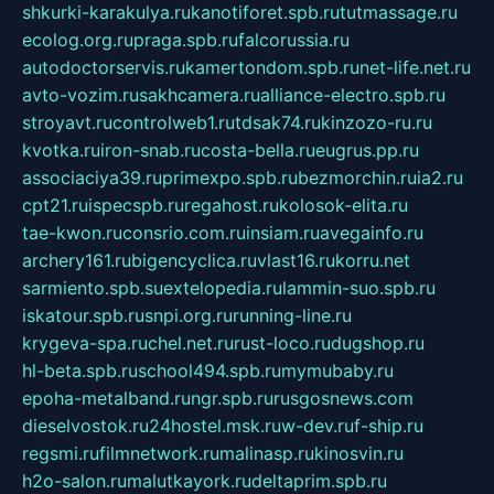
shkurki-karakulya.ru
kanotiforet.spb.ru
tutmassage.ru
ecolog.org.ru
praga.spb.ru
falcorussia.ru
autodoctorservis.ru
kamertondom.spb.ru
net-life.net.ru
avto-vozim.ru
sakhcamera.ru
alliance-electro.spb.ru
stroyavt.ru
controlweb1.ru
tdsak74.ru
kinzozo-ru.ru
kvotka.ru
iron-snab.ru
costa-bella.ru
eugrus.pp.ru
associaciya39.ru
primexpo.spb.ru
bezmorchin.ru
ia2.ru
cpt21.ru
ispecspb.ru
regahost.ru
kolosok-elita.ru
tae-kwon.ru
consrio.com.ru
insiam.ru
avegainfo.ru
archery161.ru
bigencyclica.ru
vlast16.ru
korru.net
sarmiento.spb.su
extelopedia.ru
lammin-suo.spb.ru
iskatour.spb.ru
snpi.org.ru
running-line.ru
krygeva-spa.ru
chel.net.ru
rust-loco.ru
dugshop.ru
hl-beta.spb.ru
school494.spb.ru
mymubaby.ru
epoha-metalband.ru
ngr.spb.ru
rusgosnews.com
dieselvostok.ru
24hostel.msk.ru
w-dev.ru
f-ship.ru
regsmi.ru
filmnetwork.ru
malinasp.ru
kinosvin.ru
h2o-salon.ru
malutkayork.ru
deltaprim.spb.ru