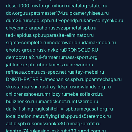
desert000.ru
ivtorgi.ru
ifiori.ru
catalog-statei.ru
dcv.org.ru
spetsmaster174.ru
ipkameryhiseeu.ru
dum26.ru
ruspol.spb.ru
fr-opendp.ru
kam-solnyshko.ru
cheyenne-arapaho.ru
sevzapmetal.spb.ru
ted-lapidus.spb.ru
parasite-eliminator.ru
sigma-complete.ru
modernworld.ru
dama-moda.ru
eholot-group.ru
sk-nvkz.ru
DRONGOLD.RU
democratia2.ru
i-farmer.ru
mass-sport.org
jablonex.spb.ru
bookmess.ru
linkword.ru
refineua.com.ru
cs-spec.net.ru
altay-mebel.ru
DNK-THEATRE.RU
mechaniks.spb.ru
ipcamtechage.ru
skosta.ru
a-sun.ru
stroy-ldsp.ru
snowlands.org.ru
childrensshoes.ru
mrlizzy.ru
mebelsofiakrd.ru
bulizhenko.ru
rumantick.net.ru
mtszerno.ru
daily-fishing.ru
glushiteli-v-spb.ru
megasat.org.ru
localization.net.ru
flyingfish.pp.ru
ds5teremok.ru
aclib.spb.ru
komissionka30.ru
mag-profit.ru
icentre-74.ru
leasing-nsk.ru
hd39.ru
rcd.com.ru