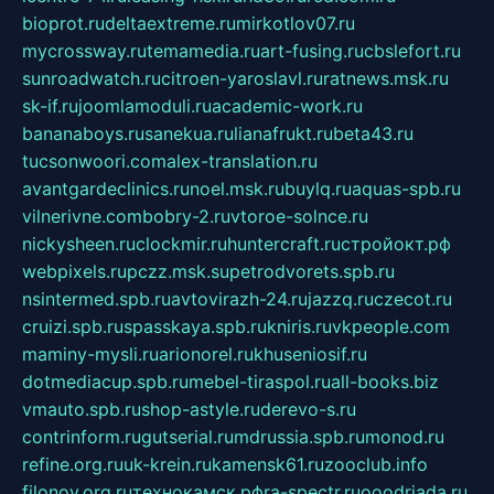
bioprot.ru
deltaextreme.ru
mirkotlov07.ru
mycrossway.ru
temamedia.ru
art-fusing.ru
cbslefort.ru
sunroadwatch.ru
citroen-yaroslavl.ru
ratnews.msk.ru
sk-if.ru
joomlamoduli.ru
academic-work.ru
bananaboys.ru
sanekua.ru
lianafrukt.ru
beta43.ru
tucsonwoori.com
alex-translation.ru
avantgardeclinics.ru
noel.msk.ru
buylq.ru
aquas-spb.ru
vilnerivne.com
bobry-2.ru
vtoroe-solnce.ru
nickysheen.ru
clockmir.ru
huntercraft.ru
стройокт.рф
webpixels.ru
pczz.msk.su
petrodvorets.spb.ru
nsintermed.spb.ru
avtovirazh-24.ru
jazzq.ru
czecot.ru
cruizi.spb.ru
spasskaya.spb.ru
kniris.ru
vkpeople.com
maminy-mysli.ru
arionorel.ru
khuseniosif.ru
dotmediacup.spb.ru
mebel-tiraspol.ru
all-books.biz
vmauto.spb.ru
shop-astyle.ru
derevo-s.ru
contrinform.ru
gutserial.ru
mdrussia.spb.ru
monod.ru
refine.org.ru
uk-krein.ru
kamensk61.ru
zooclub.info
filonov.org.ru
технокамск.рф
ra-spectr.ru
ooodriada.ru