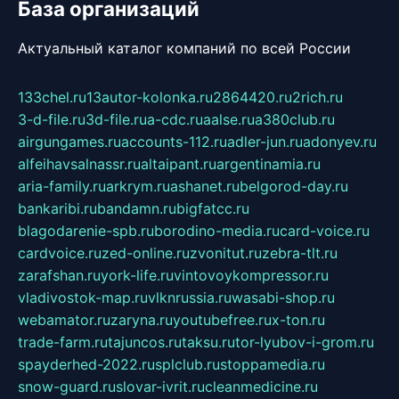
База организаций
Актуальный каталог компаний по всей России
133chel.ru
13autor-kolonka.ru
2864420.ru
2rich.ru
3-d-file.ru
3d-file.ru
a-cdc.ru
aalse.ru
a380club.ru
airgungames.ru
accounts-112.ru
adler-jun.ru
adonyev.ru
alfeihavsalnassr.ru
altaipant.ru
argentinamia.ru
aria-family.ru
arkrym.ru
ashanet.ru
belgorod-day.ru
bankaribi.ru
bandamn.ru
bigfatcc.ru
blagodarenie-spb.ru
borodino-media.ru
card-voice.ru
cardvoice.ru
zed-online.ru
zvonitut.ru
zebra-tlt.ru
zarafshan.ru
york-life.ru
vintovoykompressor.ru
vladivostok-map.ru
vlknrussia.ru
wasabi-shop.ru
webamator.ru
zaryna.ru
youtubefree.ru
x-ton.ru
trade-farm.ru
tajuncos.ru
taksu.ru
tor-lyubov-i-grom.ru
spayderhed-2022.ru
splclub.ru
stoppamedia.ru
snow-guard.ru
slovar-ivrit.ru
cleanmedicine.ru