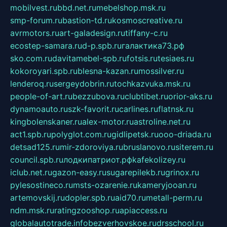
mobilvest.ru
bbd.net.ru
mebelshop.msk.ru
smp-forum.ru
bastion-td.ru
kosmoscreative.ru
avrmotors.ru
art-galadesign.ru
tiffany-c.ru
ecostep-samara.ru
d-p.spb.ru
галактика73.рф
sko.com.ru
davitamebel-spb.ru
fotsis.ru
tesiaes.ru
kokoroyari.spb.ru
blesna-kazan.ru
mossilver.ru
lenderoq.ru
sergeydobrin.ru
tochkazvuka.msk.ru
people-of-art.ru
bezzubova.ru
clubtibet.ru
orior-aks.ru
dynamoauto.ru
szk-favorit.ru
carlines.ru
flatnsk.ru
kingbolenskaner.ru
alex-motor.ru
astroline.net.ru
act1.spb.ru
polyglot.com.ru
gidlipetsk.ru
ooo-driada.ru
detsad125.ru
mir-zdoroviya.ru
bruslanovo.ru
siterem.ru
council.spb.ru
лодкипатриот.рф
kafekolizey.ru
iclub.net.ru
gazon-easy.ru
sugarepilekb.ru
grinox.ru
pylesostineco.ru
msts-ozarenie.ru
kameryjooan.ru
artemovskij.ru
dopler.spb.ru
aid70.ru
metall-perm.ru
ndm.msk.ru
ratingzooshop.ru
apiaccess.ru
globalautotrade.info
bezverhovskoe.ru
drsschool.ru