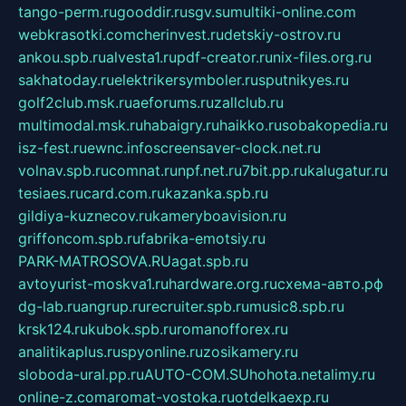
tango-perm.ru
gooddir.ru
sgv.su
multiki-online.com
webkrasotki.com
cherinvest.ru
detskiy-ostrov.ru
ankou.spb.ru
alvesta1.ru
pdf-creator.ru
nix-files.org.ru
sakhatoday.ru
elektrikersymboler.ru
sputnikyes.ru
golf2club.msk.ru
aeforums.ru
zallclub.ru
multimodal.msk.ru
habaigry.ru
haikko.ru
sobakopedia.ru
isz-fest.ru
ewnc.info
screensaver-clock.net.ru
volnav.spb.ru
comnat.ru
npf.net.ru
7bit.pp.ru
kalugatur.ru
tesiaes.ru
card.com.ru
kazanka.spb.ru
gildiya-kuznecov.ru
kameryboavision.ru
griffoncom.spb.ru
fabrika-emotsiy.ru
PARK-MATROSOVA.RU
agat.spb.ru
avtoyurist-moskva1.ru
hardware.org.ru
схема-авто.рф
dg-lab.ru
angrup.ru
recruiter.spb.ru
music8.spb.ru
krsk124.ru
kubok.spb.ru
romanofforex.ru
analitikaplus.ru
spyonline.ru
zosikamery.ru
sloboda-ural.pp.ru
AUTO-COM.SU
hohota.net
alimy.ru
online-z.com
aromat-vostoka.ru
otdelkaexp.ru