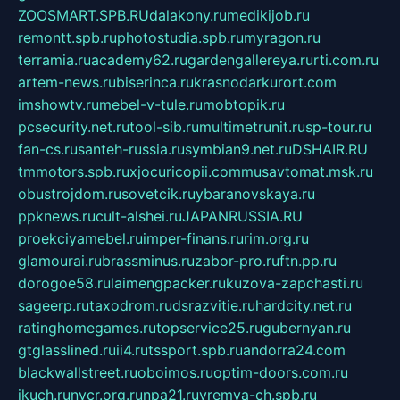
ZOOSMART.SPB.RU
dalakony.ru
medikijob.ru
remontt.spb.ru
photostudia.spb.ru
myragon.ru
terramia.ru
academy62.ru
gardengallereya.ru
rti.com.ru
artem-news.ru
biserinca.ru
krasnodarkurort.com
imshowtv.ru
mebel-v-tule.ru
mobtopik.ru
pcsecurity.net.ru
tool-sib.ru
multimetrunit.ru
sp-tour.ru
fan-cs.ru
santeh-russia.ru
symbian9.net.ru
DSHAIR.RU
tmmotors.spb.ru
xjocuricopii.com
musavtomat.msk.ru
obustrojdom.ru
sovetcik.ru
ybaranovskaya.ru
ppknews.ru
cult-alshei.ru
JAPANRUSSIA.RU
proekciyamebel.ru
imper-finans.ru
rim.org.ru
glamourai.ru
brassminus.ru
zabor-pro.ru
ftn.pp.ru
dorogoe58.ru
laimengpacker.ru
kuzova-zapchasti.ru
sageerp.ru
taxodrom.ru
dsrazvitie.ru
hardcity.net.ru
ratinghomegames.ru
topservice25.ru
gubernyan.ru
gtglasslined.ru
ii4.ru
tssport.spb.ru
andorra24.com
blackwallstreet.ru
oboimos.ru
optim-doors.com.ru
ikuch.ru
nycr.org.ru
npa21.ru
vremya-ch.spb.ru