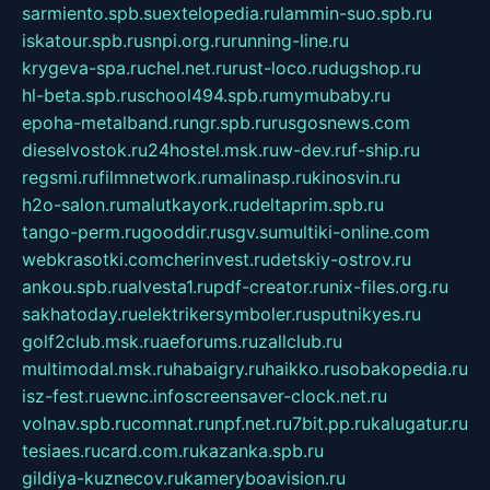
sarmiento.spb.su
extelopedia.ru
lammin-suo.spb.ru
iskatour.spb.ru
snpi.org.ru
running-line.ru
krygeva-spa.ru
chel.net.ru
rust-loco.ru
dugshop.ru
hl-beta.spb.ru
school494.spb.ru
mymubaby.ru
epoha-metalband.ru
ngr.spb.ru
rusgosnews.com
dieselvostok.ru
24hostel.msk.ru
w-dev.ru
f-ship.ru
regsmi.ru
filmnetwork.ru
malinasp.ru
kinosvin.ru
h2o-salon.ru
malutkayork.ru
deltaprim.spb.ru
tango-perm.ru
gooddir.ru
sgv.su
multiki-online.com
webkrasotki.com
cherinvest.ru
detskiy-ostrov.ru
ankou.spb.ru
alvesta1.ru
pdf-creator.ru
nix-files.org.ru
sakhatoday.ru
elektrikersymboler.ru
sputnikyes.ru
golf2club.msk.ru
aeforums.ru
zallclub.ru
multimodal.msk.ru
habaigry.ru
haikko.ru
sobakopedia.ru
isz-fest.ru
ewnc.info
screensaver-clock.net.ru
volnav.spb.ru
comnat.ru
npf.net.ru
7bit.pp.ru
kalugatur.ru
tesiaes.ru
card.com.ru
kazanka.spb.ru
gildiya-kuznecov.ru
kameryboavision.ru