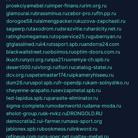
proekciyamebel.ru
imper-finans.ru
rim.org.ru
glamourai.ru
brassminus.ru
zabor-pro.ru
ftn.pp.ru
dorogoe58.ru
laimengpacker.ru
kuzova-zapchasti.ru
sageerp.ru
taxodrom.ru
dsrazvitie.ru
hardcity.net.ru
ratinghomegames.ru
topservice25.ru
gubernyan.ru
gtglasslined.ru
ii4.ru
tssport.spb.ru
andorra24.com
blackwallstreet.ru
oboimos.ru
optim-doors.com.ru
ikuch.ru
nycr.org.ru
npa21.ru
vremya-ch.spb.ru
desert000.ru
ivtorgi.ru
ifiori.ru
catalog-statei.ru
dcv.org.ru
spetsmaster174.ru
ipkameryhiseeu.ru
dum26.ru
ruspol.spb.ru
fr-opendp.ru
kam-solnyshko.ru
cheyenne-arapaho.ru
sevzapmetal.spb.ru
ted-lapidus.spb.ru
parasite-eliminator.ru
sigma-complete.ru
modernworld.ru
dama-moda.ru
eholot-group.ru
sk-nvkz.ru
DRONGOLD.RU
democratia2.ru
i-farmer.ru
mass-sport.org
jablonex.spb.ru
bookmess.ru
linkword.ru
refineua.com.ru
cs-spec.net.ru
altay-mebel.ru