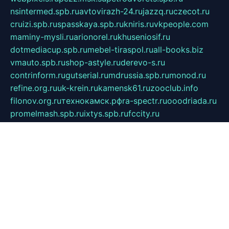
nsintermed.spb.ru
avtovirazh-24.ru
jazzq.ru
czecot.ru
cruizi.spb.ru
spasskaya.spb.ru
kniris.ru
vkpeople.com
maminy-mysli.ru
arionorel.ru
khuseniosif.ru
dotmediacup.spb.ru
mebel-tiraspol.ru
all-books.biz
vmauto.spb.ru
shop-astyle.ru
derevo-s.ru
contrinform.ru
gutserial.ru
mdrussia.spb.ru
monod.ru
refine.org.ru
uk-krein.ru
kamensk61.ru
zooclub.info
filonov.org.ru
технокамск.рф
ra-spectr.ru
ooodriada.ru
promelmash.spb.ru
ixtys.spb.ru
fccity.ru
glamourstudio.spb.ru
kola-nature.org
spbmaster.spb.ru
musicoutlet.ru
china.msk.ru
bulldog.su
grimm-online.ru
outlander.net.ru
maga.spb.ru
anime-sell.ru
keseloy.ru
газприборсервис.рф
karmin.spb.ru
shekswood.ru
tischlermebel.ru
automall66.ru
mag-vladimir.ru
yardbar.ru
kiwitour.spb.ru
indesign.com.ru
freestylemebel.ru
bany-samara.ru
rsei.ru
naidisvoyput.ru
mgsn-invest.ru
ipkamerasannce.ru
alicante-house.ru
ibelka74.ru
cozyhouse.info