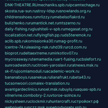
DNK-THEATRE.RU
mechaniks.spb.ru
ipcamtechage.ru
skosta.ru
a-sun.ru
stroy-ldsp.ru
snowlands.org.ru
childrensshoes.ru
mrlizzy.ru
mebelsofiakrd.ru
bulizhenko.ru
rumantick.net.ru
mtszerno.ru
daily-fishing.ru
glushiteli-v-spb.ru
megasat.org.ru
localization.net.ru
flyingfish.pp.ru
ds5teremok.ru
aclib.spb.ru
komissionka30.ru
mag-profit.ru
icentre-74.ru
leasing-nsk.ru
hd39.ru
rcd.com.ru
bioprot.ru
deltaextreme.ru
mirkotlov07.ru
mycrossway.ru
temamedia.ru
art-fusing.ru
cbslefort.ru
sunroadwatch.ru
citroen-yaroslavl.ru
ratnews.msk.ru
sk-if.ru
joomlamoduli.ru
academic-work.ru
bananaboys.ru
sanekua.ru
lianafrukt.ru
beta43.ru
tucsonwoori.com
alex-translation.ru
avantgardeclinics.ru
noel.msk.ru
buylq.ru
aquas-spb.ru
vilnerivne.com
bobry-2.ru
vtoroe-solnce.ru
nickysheen.ru
clockmir.ru
huntercraft.ru
стройокт.рф
webpixels.ru
pczz.msk.su
petrodvorets.spb.ru