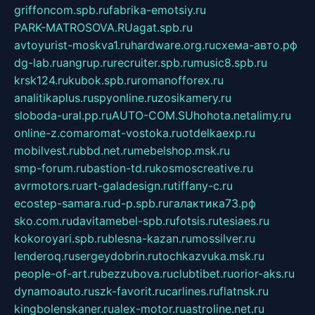
griffoncom.spb.ru
fabrika-emotsiy.ru
PARK-MATROSOVA.RU
agat.spb.ru
avtoyurist-moskva1.ru
hardware.org.ru
схема-авто.рф
dg-lab.ru
angrup.ru
recruiter.spb.ru
music8.spb.ru
krsk124.ru
kubok.spb.ru
romanofforex.ru
analitikaplus.ru
spyonline.ru
zosikamery.ru
sloboda-ural.pp.ru
AUTO-COM.SU
hohota.net
alimy.ru
online-z.com
aromat-vostoka.ru
otdelkaexp.ru
mobilvest.ru
bbd.net.ru
mebelshop.msk.ru
smp-forum.ru
bastion-td.ru
kosmoscreative.ru
avrmotors.ru
art-galadesign.ru
tiffany-c.ru
ecostep-samara.ru
d-p.spb.ru
галактика73.рф
sko.com.ru
davitamebel-spb.ru
fotsis.ru
tesiaes.ru
kokoroyari.spb.ru
blesna-kazan.ru
mossilver.ru
lenderoq.ru
sergeydobrin.ru
tochkazvuka.msk.ru
people-of-art.ru
bezzubova.ru
clubtibet.ru
orior-aks.ru
dynamoauto.ru
szk-favorit.ru
carlines.ru
flatnsk.ru
kingbolenskaner.ru
alex-motor.ru
astroline.net.ru