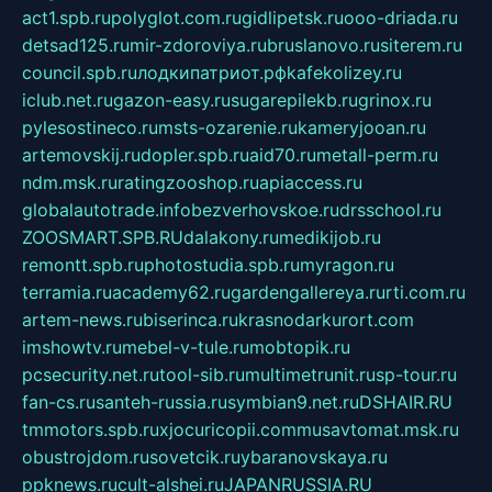
act1.spb.ru
polyglot.com.ru
gidlipetsk.ru
ooo-driada.ru
detsad125.ru
mir-zdoroviya.ru
bruslanovo.ru
siterem.ru
council.spb.ru
лодкипатриот.рф
kafekolizey.ru
iclub.net.ru
gazon-easy.ru
sugarepilekb.ru
grinox.ru
pylesostineco.ru
msts-ozarenie.ru
kameryjooan.ru
artemovskij.ru
dopler.spb.ru
aid70.ru
metall-perm.ru
ndm.msk.ru
ratingzooshop.ru
apiaccess.ru
globalautotrade.info
bezverhovskoe.ru
drsschool.ru
ZOOSMART.SPB.RU
dalakony.ru
medikijob.ru
remontt.spb.ru
photostudia.spb.ru
myragon.ru
terramia.ru
academy62.ru
gardengallereya.ru
rti.com.ru
artem-news.ru
biserinca.ru
krasnodarkurort.com
imshowtv.ru
mebel-v-tule.ru
mobtopik.ru
pcsecurity.net.ru
tool-sib.ru
multimetrunit.ru
sp-tour.ru
fan-cs.ru
santeh-russia.ru
symbian9.net.ru
DSHAIR.RU
tmmotors.spb.ru
xjocuricopii.com
musavtomat.msk.ru
obustrojdom.ru
sovetcik.ru
ybaranovskaya.ru
ppknews.ru
cult-alshei.ru
JAPANRUSSIA.RU