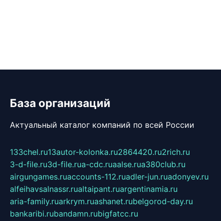
База организаций
Актуальный каталог компаний по всей России
133chel.ru
13autor-kolonka.ru
2864420.ru
2rich.ru
3-d-file.ru
3d-file.ru
a-cdc.ru
aalse.ru
a380club.ru
airgungames.ru
accounts-112.ru
adler-jun.ru
adonyev.ru
alfeihavsalnassr.ru
altaipant.ru
argentinamia.ru
aria-family.ru
arkrym.ru
ashanet.ru
belgorod-day.ru
bankaribi.ru
bandamn.ru
bigfatcc.ru