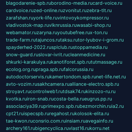
blagodarenie-spb.ru
borodino-media.ru
card-voice.ru
cardvoice.ru
zed-online.ru
zvonitut.ru
zebra-tlt.ru
zarafshan.ru
york-life.ru
vintovoykompressor.ru
vladivostok-map.ru
vlknrussia.ru
wasabi-shop.ru
webamator.ru
zaryna.ru
youtubefree.ru
x-ton.ru
trade-farm.ru
tajuncos.ru
taksu.ru
tor-lyubov-i-grom.ru
spayderhed-2022.ru
splclub.ru
stoppamedia.ru
snow-guard.ru
slovar-ivrit.ru
cleanmedicine.ru
shkurki-karakulya.ru
kanotiforet.spb.ru
tutmassage.ru
ecolog.org.ru
praga.spb.ru
falcorussia.ru
autodoctorservis.ru
kamertondom.spb.ru
net-life.net.ru
avto-vozim.ru
sakhcamera.ru
alliance-electro.spb.ru
stroyavt.ru
controlweb1.ru
tdsak74.ru
kinzozo-ru.ru
kvotka.ru
iron-snab.ru
costa-bella.ru
eugrus.pp.ru
associaciya39.ru
primexpo.spb.ru
bezmorchin.ru
ia2.ru
cpt21.ru
ispecspb.ru
regahost.ru
kolosok-elita.ru
tae-kwon.ru
consrio.com.ru
insiam.ru
avegainfo.ru
archery161.ru
bigencyclica.ru
vlast16.ru
korru.net