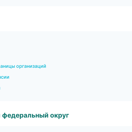
раницы организаций
нсии
и
 федеральный округ