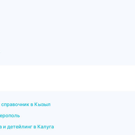
ь
й справочник в Кызыл
ферополь
 и детейлинг в Калуга