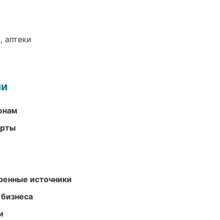
, аптеки
ми
онам
арты
еренные источники
 бизнеса
и