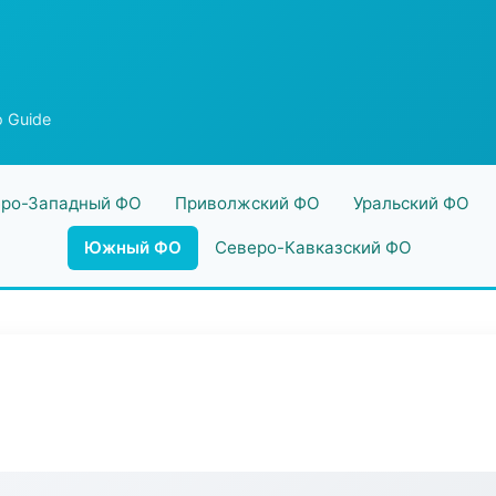
o Guide
ро-Западный ФО
Приволжский ФО
Уральский ФО
Южный ФО
Северо-Кавказский ФО
e