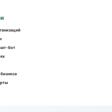
ми
ганизаций
и
чат-бот
иях
 бизнеса
арты