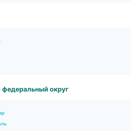
и
 федеральный округ
ар
оль