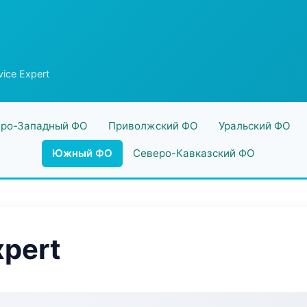
vice Expert
ро-Западный ФО
Приволжский ФО
Уральский ФО
Южный ФО
Северо-Кавказский ФО
xpert