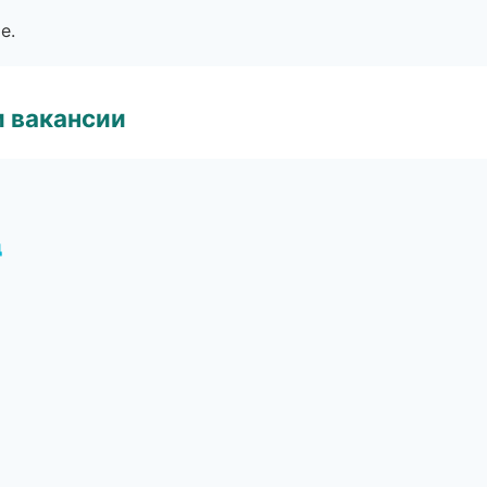
е.
и вакансии
д