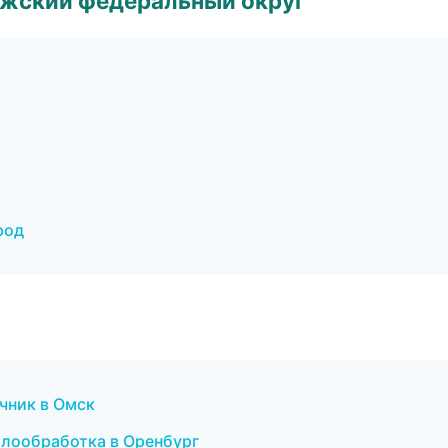
лжский федеральный округ
род
очник в Омск
аллообработка в Оренбург