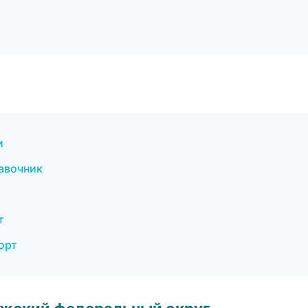
и
равочник
т
орт