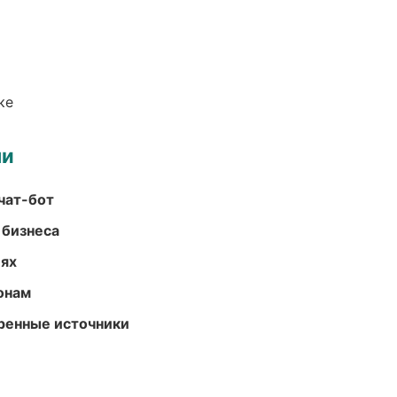
ке
ми
чат-бот
 бизнеса
иях
онам
еренные источники