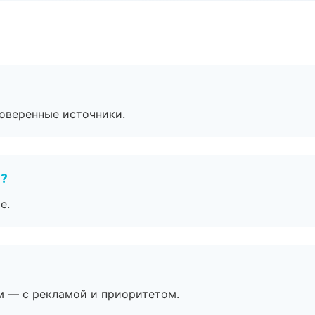
роверенные источники.
е?
е.
м — с рекламой и приоритетом.