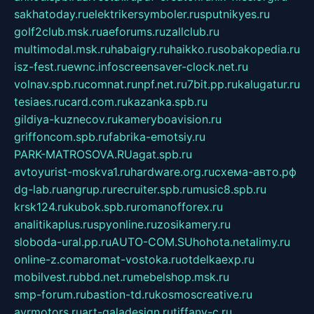
sakhatoday.ru
elektrikersymboler.ru
sputnikyes.ru
golf2club.msk.ru
aeforums.ru
zallclub.ru
multimodal.msk.ru
habaigry.ru
haikko.ru
sobakopedia.ru
isz-fest.ru
ewnc.info
screensaver-clock.net.ru
volnav.spb.ru
comnat.ru
npf.net.ru
7bit.pp.ru
kalugatur.ru
tesiaes.ru
card.com.ru
kazanka.spb.ru
gildiya-kuznecov.ru
kameryboavision.ru
griffoncom.spb.ru
fabrika-emotsiy.ru
PARK-MATROSOVA.RU
agat.spb.ru
avtoyurist-moskva1.ru
hardware.org.ru
схема-авто.рф
dg-lab.ru
angrup.ru
recruiter.spb.ru
music8.spb.ru
krsk124.ru
kubok.spb.ru
romanofforex.ru
analitikaplus.ru
spyonline.ru
zosikamery.ru
sloboda-ural.pp.ru
AUTO-COM.SU
hohota.net
alimy.ru
online-z.com
aromat-vostoka.ru
otdelkaexp.ru
mobilvest.ru
bbd.net.ru
mebelshop.msk.ru
smp-forum.ru
bastion-td.ru
kosmoscreative.ru
avrmotors.ru
art-galadesign.ru
tiffany-c.ru