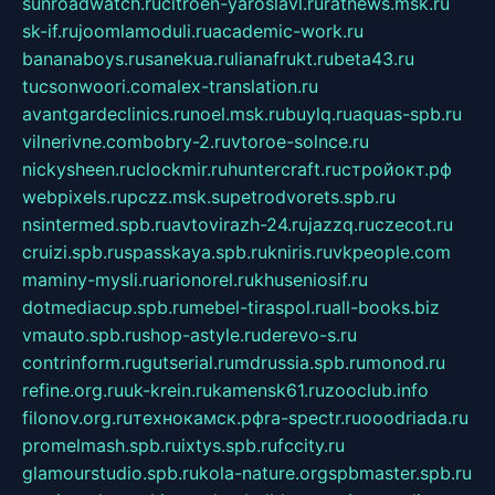
sunroadwatch.ru
citroen-yaroslavl.ru
ratnews.msk.ru
sk-if.ru
joomlamoduli.ru
academic-work.ru
bananaboys.ru
sanekua.ru
lianafrukt.ru
beta43.ru
tucsonwoori.com
alex-translation.ru
avantgardeclinics.ru
noel.msk.ru
buylq.ru
aquas-spb.ru
vilnerivne.com
bobry-2.ru
vtoroe-solnce.ru
nickysheen.ru
clockmir.ru
huntercraft.ru
стройокт.рф
webpixels.ru
pczz.msk.su
petrodvorets.spb.ru
nsintermed.spb.ru
avtovirazh-24.ru
jazzq.ru
czecot.ru
cruizi.spb.ru
spasskaya.spb.ru
kniris.ru
vkpeople.com
maminy-mysli.ru
arionorel.ru
khuseniosif.ru
dotmediacup.spb.ru
mebel-tiraspol.ru
all-books.biz
vmauto.spb.ru
shop-astyle.ru
derevo-s.ru
contrinform.ru
gutserial.ru
mdrussia.spb.ru
monod.ru
refine.org.ru
uk-krein.ru
kamensk61.ru
zooclub.info
filonov.org.ru
технокамск.рф
ra-spectr.ru
ooodriada.ru
promelmash.spb.ru
ixtys.spb.ru
fccity.ru
glamourstudio.spb.ru
kola-nature.org
spbmaster.spb.ru