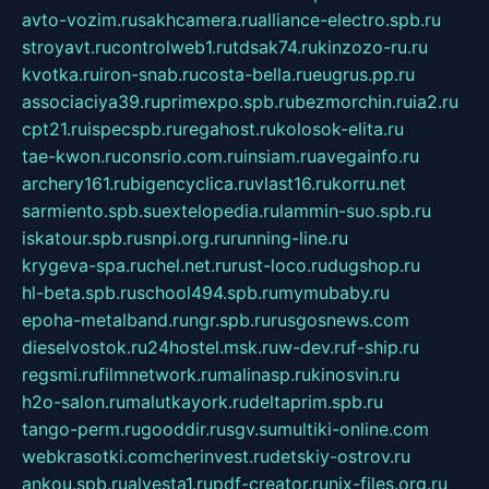
avto-vozim.ru
sakhcamera.ru
alliance-electro.spb.ru
stroyavt.ru
controlweb1.ru
tdsak74.ru
kinzozo-ru.ru
kvotka.ru
iron-snab.ru
costa-bella.ru
eugrus.pp.ru
associaciya39.ru
primexpo.spb.ru
bezmorchin.ru
ia2.ru
cpt21.ru
ispecspb.ru
regahost.ru
kolosok-elita.ru
tae-kwon.ru
consrio.com.ru
insiam.ru
avegainfo.ru
archery161.ru
bigencyclica.ru
vlast16.ru
korru.net
sarmiento.spb.su
extelopedia.ru
lammin-suo.spb.ru
iskatour.spb.ru
snpi.org.ru
running-line.ru
krygeva-spa.ru
chel.net.ru
rust-loco.ru
dugshop.ru
hl-beta.spb.ru
school494.spb.ru
mymubaby.ru
epoha-metalband.ru
ngr.spb.ru
rusgosnews.com
dieselvostok.ru
24hostel.msk.ru
w-dev.ru
f-ship.ru
regsmi.ru
filmnetwork.ru
malinasp.ru
kinosvin.ru
h2o-salon.ru
malutkayork.ru
deltaprim.spb.ru
tango-perm.ru
gooddir.ru
sgv.su
multiki-online.com
webkrasotki.com
cherinvest.ru
detskiy-ostrov.ru
ankou.spb.ru
alvesta1.ru
pdf-creator.ru
nix-files.org.ru