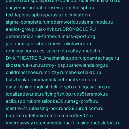
dum26.ru
ruspol.spb.ru
fr-opendp.ru
kam-solnyshko.ru
cheyenne-arapaho.ru
sevzapmetal.spb.ru
ted-lapidus.spb.ru
parasite-eliminator.ru
sigma-complete.ru
modernworld.ru
dama-moda.ru
eholot-group.ru
sk-nvkz.ru
DRONGOLD.RU
democratia2.ru
i-farmer.ru
mass-sport.org
jablonex.spb.ru
bookmess.ru
linkword.ru
refineua.com.ru
cs-spec.net.ru
altay-mebel.ru
DNK-THEATRE.RU
mechaniks.spb.ru
ipcamtechage.ru
skosta.ru
a-sun.ru
stroy-ldsp.ru
snowlands.org.ru
childrensshoes.ru
mrlizzy.ru
mebelsofiakrd.ru
bulizhenko.ru
rumantick.net.ru
mtszerno.ru
daily-fishing.ru
glushiteli-v-spb.ru
megasat.org.ru
localization.net.ru
flyingfish.pp.ru
ds5teremok.ru
aclib.spb.ru
komissionka30.ru
mag-profit.ru
icentre-74.ru
leasing-nsk.ru
hd39.ru
rcd.com.ru
bioprot.ru
deltaextreme.ru
mirkotlov07.ru
mycrossway.ru
temamedia.ru
art-fusing.ru
cbslefort.ru