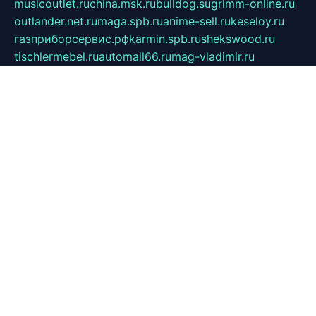
musicoutlet.ru
china.msk.ru
bulldog.su
grimm-online.ru
outlander.net.ru
maga.spb.ru
anime-sell.ru
keseloy.ru
газприборсервис.рф
karmin.spb.ru
shekswood.ru
tischlermebel.ru
automall66.ru
mag-vladimir.ru
yardbar.ru
kiwitour.spb.ru
indesign.com.ru
freestylemebel.ru
bany-samara.ru
rsei.ru
naidisvoyput.ru
mgsn-invest.ru
ipkamerasannce.ru
alicante-house.ru
ibelka74.ru
cozyhouse.info
vlkargalev-studio.ru
700mb.ru
figura-ufa.ru
alina-live.ru
belarusiannews.ru
womenknow.ru
dos-vniimk.ru
sega.net.ru
dv.net.ru
phenomenonsofhistory.com
telesputnik.net.ru
wall.pp.ru
pylesosroidmi.ru
gtc-clan.ru
cligs.ru
bibikazap.ru
popova.org.ru
netwhistler.spb.ru
bellvil.ru
bonzon.ru
iss-vladik.ru
defiparis.net.ru
las-gryzas.ru
amku.ru
electednews.spb.ru
feather.org.ru
spar72.ru
tankiigri.ru
dominus.com.ru
ibtree.ru
sanykool.pp.ru
unixlib.org.ru
menatep.spb.ru
gartenterrassen.ru
printeka.ru