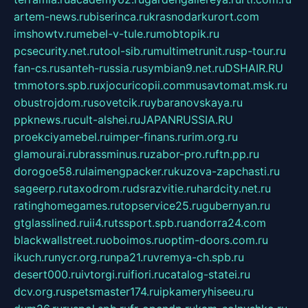
artem-news.ru
biserinca.ru
krasnodarkurort.com
imshowtv.ru
mebel-v-tule.ru
mobtopik.ru
pcsecurity.net.ru
tool-sib.ru
multimetrunit.ru
sp-tour.ru
fan-cs.ru
santeh-russia.ru
symbian9.net.ru
DSHAIR.RU
tmmotors.spb.ru
xjocuricopii.com
musavtomat.msk.ru
obustrojdom.ru
sovetcik.ru
ybaranovskaya.ru
ppknews.ru
cult-alshei.ru
JAPANRUSSIA.RU
proekciyamebel.ru
imper-finans.ru
rim.org.ru
glamourai.ru
brassminus.ru
zabor-pro.ru
ftn.pp.ru
dorogoe58.ru
laimengpacker.ru
kuzova-zapchasti.ru
sageerp.ru
taxodrom.ru
dsrazvitie.ru
hardcity.net.ru
ratinghomegames.ru
topservice25.ru
gubernyan.ru
gtglasslined.ru
ii4.ru
tssport.spb.ru
andorra24.com
blackwallstreet.ru
oboimos.ru
optim-doors.com.ru
ikuch.ru
nycr.org.ru
npa21.ru
vremya-ch.spb.ru
desert000.ru
ivtorgi.ru
ifiori.ru
catalog-statei.ru
dcv.org.ru
spetsmaster174.ru
ipkameryhiseeu.ru