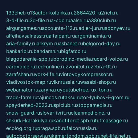
133chel.ru
13autor-kolonka.ru
2864420.ru
2rich.ru
3-d-file.ru
3d-file.ru
a-cdc.ru
aalse.ru
a380club.ru
airgungames.ru
accounts-112.ru
adler-jun.ru
adonyev.ru
alfeihavsalnassr.ru
altaipant.ru
argentinamia.ru
aria-family.ru
arkrym.ru
ashanet.ru
belgorod-day.ru
bankaribi.ru
bandamn.ru
bigfatcc.ru
blagodarenie-spb.ru
borodino-media.ru
card-voice.ru
cardvoice.ru
zed-online.ru
zvonitut.ru
zebra-tlt.ru
zarafshan.ru
york-life.ru
vintovoykompressor.ru
vladivostok-map.ru
vlknrussia.ru
wasabi-shop.ru
webamator.ru
zaryna.ru
youtubefree.ru
x-ton.ru
trade-farm.ru
tajuncos.ru
taksu.ru
tor-lyubov-i-grom.ru
spayderhed-2022.ru
splclub.ru
stoppamedia.ru
snow-guard.ru
slovar-ivrit.ru
cleanmedicine.ru
shkurki-karakulya.ru
kanotiforet.spb.ru
tutmassage.ru
ecolog.org.ru
praga.spb.ru
falcorussia.ru
autodoctorservis.ru
kamertondom.spb.ru
net-life.net.ru