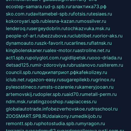
ecostep-samara.ru
d-p.spb.ru
галактика73.рф
sko.com.ru
davitamebel-spb.ru
fotsis.ru
tesiaes.ru
kokoroyari.spb.ru
blesna-kazan.ru
mossilver.ru
lenderoq.ru
sergeydobrin.ru
tochkazvuka.msk.ru
people-of-art.ru
bezzubova.ru
clubtibet.ru
orior-aks.ru
dynamoauto.ru
szk-favorit.ru
carlines.ru
flatnsk.ru
kingbolenskaner.ru
alex-motor.ru
astroline.net.ru
act1.spb.ru
polyglot.com.ru
gidlipetsk.ru
ooo-driada.ru
detsad125.ru
mir-zdoroviya.ru
bruslanovo.ru
siterem.ru
council.spb.ru
лодкипатриот.рф
kafekolizey.ru
iclub.net.ru
gazon-easy.ru
sugarepilekb.ru
grinox.ru
pylesostineco.ru
msts-ozarenie.ru
kameryjooan.ru
artemovskij.ru
dopler.spb.ru
aid70.ru
metall-perm.ru
ndm.msk.ru
ratingzooshop.ru
apiaccess.ru
globalautotrade.info
bezverhovskoe.ru
drsschool.ru
ZOOSMART.SPB.RU
dalakony.ru
medikijob.ru
remontt.spb.ru
photostudia.spb.ru
myragon.ru
terramia.ru
academy62.ru
gardengallereya.ru
rti.com.ru