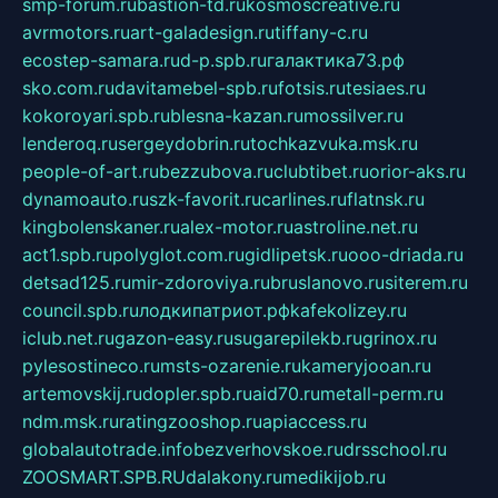
smp-forum.ru
bastion-td.ru
kosmoscreative.ru
avrmotors.ru
art-galadesign.ru
tiffany-c.ru
ecostep-samara.ru
d-p.spb.ru
галактика73.рф
sko.com.ru
davitamebel-spb.ru
fotsis.ru
tesiaes.ru
kokoroyari.spb.ru
blesna-kazan.ru
mossilver.ru
lenderoq.ru
sergeydobrin.ru
tochkazvuka.msk.ru
people-of-art.ru
bezzubova.ru
clubtibet.ru
orior-aks.ru
dynamoauto.ru
szk-favorit.ru
carlines.ru
flatnsk.ru
kingbolenskaner.ru
alex-motor.ru
astroline.net.ru
act1.spb.ru
polyglot.com.ru
gidlipetsk.ru
ooo-driada.ru
detsad125.ru
mir-zdoroviya.ru
bruslanovo.ru
siterem.ru
council.spb.ru
лодкипатриот.рф
kafekolizey.ru
iclub.net.ru
gazon-easy.ru
sugarepilekb.ru
grinox.ru
pylesostineco.ru
msts-ozarenie.ru
kameryjooan.ru
artemovskij.ru
dopler.spb.ru
aid70.ru
metall-perm.ru
ndm.msk.ru
ratingzooshop.ru
apiaccess.ru
globalautotrade.info
bezverhovskoe.ru
drsschool.ru
ZOOSMART.SPB.RU
dalakony.ru
medikijob.ru