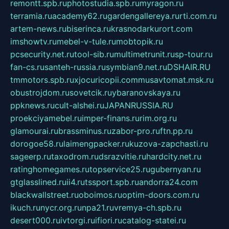
remontt.spb.ru
photostudia.spb.ru
myragon.ru
terramia.ru
academy62.ru
gardengallereya.ru
rti.com.ru
artem-news.ru
biserinca.ru
krasnodarkurort.com
imshowtv.ru
mebel-v-tule.ru
mobtopik.ru
pcsecurity.net.ru
tool-sib.ru
multimetrunit.ru
sp-tour.ru
fan-cs.ru
santeh-russia.ru
symbian9.net.ru
DSHAIR.RU
tmmotors.spb.ru
xjocuricopii.com
musavtomat.msk.ru
obustrojdom.ru
sovetcik.ru
ybaranovskaya.ru
ppknews.ru
cult-alshei.ru
JAPANRUSSIA.RU
proekciyamebel.ru
imper-finans.ru
rim.org.ru
glamourai.ru
brassminus.ru
zabor-pro.ru
ftn.pp.ru
dorogoe58.ru
laimengpacker.ru
kuzova-zapchasti.ru
sageerp.ru
taxodrom.ru
dsrazvitie.ru
hardcity.net.ru
ratinghomegames.ru
topservice25.ru
gubernyan.ru
gtglasslined.ru
ii4.ru
tssport.spb.ru
andorra24.com
blackwallstreet.ru
oboimos.ru
optim-doors.com.ru
ikuch.ru
nycr.org.ru
npa21.ru
vremya-ch.spb.ru
desert000.ru
ivtorgi.ru
ifiori.ru
catalog-statei.ru