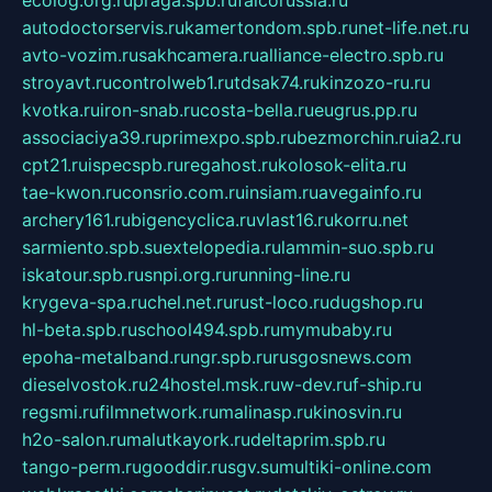
ecolog.org.ru
praga.spb.ru
falcorussia.ru
autodoctorservis.ru
kamertondom.spb.ru
net-life.net.ru
avto-vozim.ru
sakhcamera.ru
alliance-electro.spb.ru
stroyavt.ru
controlweb1.ru
tdsak74.ru
kinzozo-ru.ru
kvotka.ru
iron-snab.ru
costa-bella.ru
eugrus.pp.ru
associaciya39.ru
primexpo.spb.ru
bezmorchin.ru
ia2.ru
cpt21.ru
ispecspb.ru
regahost.ru
kolosok-elita.ru
tae-kwon.ru
consrio.com.ru
insiam.ru
avegainfo.ru
archery161.ru
bigencyclica.ru
vlast16.ru
korru.net
sarmiento.spb.su
extelopedia.ru
lammin-suo.spb.ru
iskatour.spb.ru
snpi.org.ru
running-line.ru
krygeva-spa.ru
chel.net.ru
rust-loco.ru
dugshop.ru
hl-beta.spb.ru
school494.spb.ru
mymubaby.ru
epoha-metalband.ru
ngr.spb.ru
rusgosnews.com
dieselvostok.ru
24hostel.msk.ru
w-dev.ru
f-ship.ru
regsmi.ru
filmnetwork.ru
malinasp.ru
kinosvin.ru
h2o-salon.ru
malutkayork.ru
deltaprim.spb.ru
tango-perm.ru
gooddir.ru
sgv.su
multiki-online.com