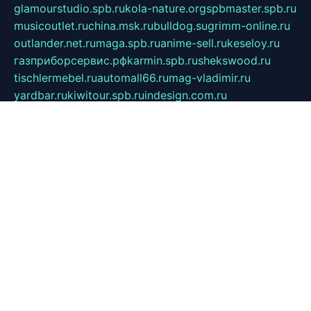
glamourstudio.spb.ru
kola-nature.org
spbmaster.spb.ru
musicoutlet.ru
china.msk.ru
bulldog.su
grimm-online.ru
outlander.net.ru
maga.spb.ru
anime-sell.ru
keseloy.ru
газприборсервис.рф
karmin.spb.ru
shekswood.ru
tischlermebel.ru
automall66.ru
mag-vladimir.ru
yardbar.ru
kiwitour.spb.ru
indesign.com.ru
freestylemebel.ru
bany-samara.ru
rsei.ru
naidisvoyput.ru
mgsn-invest.ru
ipkamerasannce.ru
alicante-house.ru
ibelka74.ru
cozyhouse.info
vlkargalev-studio.ru
700mb.ru
figura-ufa.ru
alina-live.ru
belarusiannews.ru
womenknow.ru
dos-vniimk.ru
sega.net.ru
dv.net.ru
phenomenonsofhistory.com
telesputnik.net.ru
wall.pp.ru
pylesosroidmi.ru
gtc-clan.ru
cligs.ru
bibikazap.ru
popova.org.ru
netwhistler.spb.ru
bellvil.ru
bonzon.ru
iss-vladik.ru
defiparis.net.ru
las-gryzas.ru
amku.ru
electednews.spb.ru
feather.org.ru
spar72.ru
tankiigri.ru
dominus.com.ru
ibtree.ru
sanykool.pp.ru
unixlib.org.ru