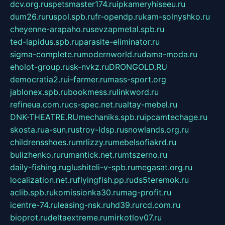
dcv.org.ru
spetsmaster174.ru
ipkameryhiseeu.ru
dum26.ru
ruspol.spb.ru
fr-opendp.ru
kam-solnyshko.ru
cheyenne-arapaho.ru
sevzapmetal.spb.ru
ted-lapidus.spb.ru
parasite-eliminator.ru
sigma-complete.ru
modernworld.ru
dama-moda.ru
eholot-group.ru
sk-nvkz.ru
DRONGOLD.RU
democratia2.ru
i-farmer.ru
mass-sport.org
jablonex.spb.ru
bookmess.ru
linkword.ru
refineua.com.ru
cs-spec.net.ru
altay-mebel.ru
DNK-THEATRE.RU
mechaniks.spb.ru
ipcamtechage.ru
skosta.ru
a-sun.ru
stroy-ldsp.ru
snowlands.org.ru
childrensshoes.ru
mrlizzy.ru
mebelsofiakrd.ru
bulizhenko.ru
rumantick.net.ru
mtszerno.ru
daily-fishing.ru
glushiteli-v-spb.ru
megasat.org.ru
localization.net.ru
flyingfish.pp.ru
ds5teremok.ru
aclib.spb.ru
komissionka30.ru
mag-profit.ru
icentre-74.ru
leasing-nsk.ru
hd39.ru
rcd.com.ru
bioprot.ru
deltaextreme.ru
mirkotlov07.ru