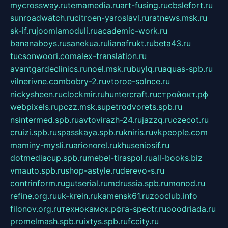
mycrossway.ru
temamedia.ru
art-fusing.ru
cbslefort.ru
sunroadwatch.ru
citroen-yaroslavl.ru
ratnews.msk.ru
sk-if.ru
joomlamoduli.ru
academic-work.ru
bananaboys.ru
sanekua.ru
lianafrukt.ru
beta43.ru
tucsonwoori.com
alex-translation.ru
avantgardeclinics.ru
noel.msk.ru
buylq.ru
aquas-spb.ru
vilnerivne.com
bobry-2.ru
vtoroe-solnce.ru
nickysheen.ru
clockmir.ru
huntercraft.ru
стройокт.рф
webpixels.ru
pczz.msk.su
petrodvorets.spb.ru
nsintermed.spb.ru
avtovirazh-24.ru
jazzq.ru
czecot.ru
cruizi.spb.ru
spasskaya.spb.ru
kniris.ru
vkpeople.com
maminy-mysli.ru
arionorel.ru
khuseniosif.ru
dotmediacup.spb.ru
mebel-tiraspol.ru
all-books.biz
vmauto.spb.ru
shop-astyle.ru
derevo-s.ru
contrinform.ru
gutserial.ru
mdrussia.spb.ru
monod.ru
refine.org.ru
uk-krein.ru
kamensk61.ru
zooclub.info
filonov.org.ru
технокамск.рф
ra-spectr.ru
ooodriada.ru
promelmash.spb.ru
ixtys.spb.ru
fccity.ru