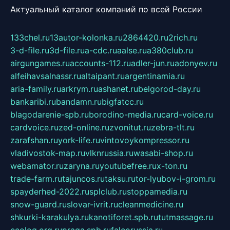
Актуальный каталог компаний по всей России
133chel.ru
13autor-kolonka.ru
2864420.ru
2rich.ru
3-d-file.ru
3d-file.ru
a-cdc.ru
aalse.ru
a380club.ru
airgungames.ru
accounts-112.ru
adler-jun.ru
adonyev.ru
alfeihavsalnassr.ru
altaipant.ru
argentinamia.ru
aria-family.ru
arkrym.ru
ashanet.ru
belgorod-day.ru
bankaribi.ru
bandamn.ru
bigfatcc.ru
blagodarenie-spb.ru
borodino-media.ru
card-voice.ru
cardvoice.ru
zed-online.ru
zvonitut.ru
zebra-tlt.ru
zarafshan.ru
york-life.ru
vintovoykompressor.ru
vladivostok-map.ru
vlknrussia.ru
wasabi-shop.ru
webamator.ru
zaryna.ru
youtubefree.ru
x-ton.ru
trade-farm.ru
tajuncos.ru
taksu.ru
tor-lyubov-i-grom.ru
spayderhed-2022.ru
splclub.ru
stoppamedia.ru
snow-guard.ru
slovar-ivrit.ru
cleanmedicine.ru
shkurki-karakulya.ru
kanotiforet.spb.ru
tutmassage.ru