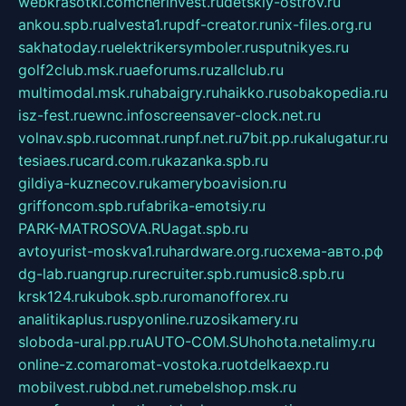
webkrasotki.com
cherinvest.ru
detskiy-ostrov.ru
ankou.spb.ru
alvesta1.ru
pdf-creator.ru
nix-files.org.ru
sakhatoday.ru
elektrikersymboler.ru
sputnikyes.ru
golf2club.msk.ru
aeforums.ru
zallclub.ru
multimodal.msk.ru
habaigry.ru
haikko.ru
sobakopedia.ru
isz-fest.ru
ewnc.info
screensaver-clock.net.ru
volnav.spb.ru
comnat.ru
npf.net.ru
7bit.pp.ru
kalugatur.ru
tesiaes.ru
card.com.ru
kazanka.spb.ru
gildiya-kuznecov.ru
kameryboavision.ru
griffoncom.spb.ru
fabrika-emotsiy.ru
PARK-MATROSOVA.RU
agat.spb.ru
avtoyurist-moskva1.ru
hardware.org.ru
схема-авто.рф
dg-lab.ru
angrup.ru
recruiter.spb.ru
music8.spb.ru
krsk124.ru
kubok.spb.ru
romanofforex.ru
analitikaplus.ru
spyonline.ru
zosikamery.ru
sloboda-ural.pp.ru
AUTO-COM.SU
hohota.net
alimy.ru
online-z.com
aromat-vostoka.ru
otdelkaexp.ru
mobilvest.ru
bbd.net.ru
mebelshop.msk.ru