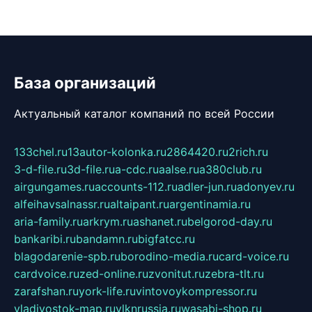
База организаций
Актуальный каталог компаний по всей России
133chel.ru
13autor-kolonka.ru
2864420.ru
2rich.ru
3-d-file.ru
3d-file.ru
a-cdc.ru
aalse.ru
a380club.ru
airgungames.ru
accounts-112.ru
adler-jun.ru
adonyev.ru
alfeihavsalnassr.ru
altaipant.ru
argentinamia.ru
aria-family.ru
arkrym.ru
ashanet.ru
belgorod-day.ru
bankaribi.ru
bandamn.ru
bigfatcc.ru
blagodarenie-spb.ru
borodino-media.ru
card-voice.ru
cardvoice.ru
zed-online.ru
zvonitut.ru
zebra-tlt.ru
zarafshan.ru
york-life.ru
vintovoykompressor.ru
vladivostok-map.ru
vlknrussia.ru
wasabi-shop.ru