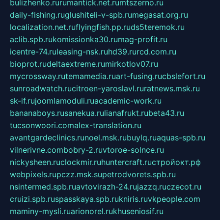
bulizhenko.ru
rumantick.net.ru
mtszerno.ru
daily-fishing.ru
glushiteli-v-spb.ru
megasat.org.ru
localization.net.ru
flyingfish.pp.ru
ds5teremok.ru
aclib.spb.ru
komissionka30.ru
mag-profit.ru
icentre-74.ru
leasing-nsk.ru
hd39.ru
rcd.com.ru
bioprot.ru
deltaextreme.ru
mirkotlov07.ru
mycrossway.ru
temamedia.ru
art-fusing.ru
cbslefort.ru
sunroadwatch.ru
citroen-yaroslavl.ru
ratnews.msk.ru
sk-if.ru
joomlamoduli.ru
academic-work.ru
bananaboys.ru
sanekua.ru
lianafrukt.ru
beta43.ru
tucsonwoori.com
alex-translation.ru
avantgardeclinics.ru
noel.msk.ru
buylq.ru
aquas-spb.ru
vilnerivne.com
bobry-2.ru
vtoroe-solnce.ru
nickysheen.ru
clockmir.ru
huntercraft.ru
стройокт.рф
webpixels.ru
pczz.msk.su
petrodvorets.spb.ru
nsintermed.spb.ru
avtovirazh-24.ru
jazzq.ru
czecot.ru
cruizi.spb.ru
spasskaya.spb.ru
kniris.ru
vkpeople.com
maminy-mysli.ru
arionorel.ru
khuseniosif.ru