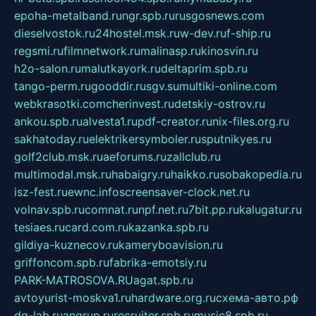
epoha-metalband.ru
ngr.spb.ru
rusgosnews.com
dieselvostok.ru
24hostel.msk.ru
w-dev.ru
f-ship.ru
regsmi.ru
filmnetwork.ru
malinasp.ru
kinosvin.ru
h2o-salon.ru
malutkayork.ru
deltaprim.spb.ru
tango-perm.ru
gooddir.ru
sgv.su
multiki-online.com
webkrasotki.com
cherinvest.ru
detskiy-ostrov.ru
ankou.spb.ru
alvesta1.ru
pdf-creator.ru
nix-files.org.ru
sakhatoday.ru
elektrikersymboler.ru
sputnikyes.ru
golf2club.msk.ru
aeforums.ru
zallclub.ru
multimodal.msk.ru
habaigry.ru
haikko.ru
sobakopedia.ru
isz-fest.ru
ewnc.info
screensaver-clock.net.ru
volnav.spb.ru
comnat.ru
npf.net.ru
7bit.pp.ru
kalugatur.ru
tesiaes.ru
card.com.ru
kazanka.spb.ru
gildiya-kuznecov.ru
kameryboavision.ru
griffoncom.spb.ru
fabrika-emotsiy.ru
PARK-MATROSOVA.RU
agat.spb.ru
avtoyurist-moskva1.ru
hardware.org.ru
схема-авто.рф
dg-lab.ru
angrup.ru
recruiter.spb.ru
music8.spb.ru