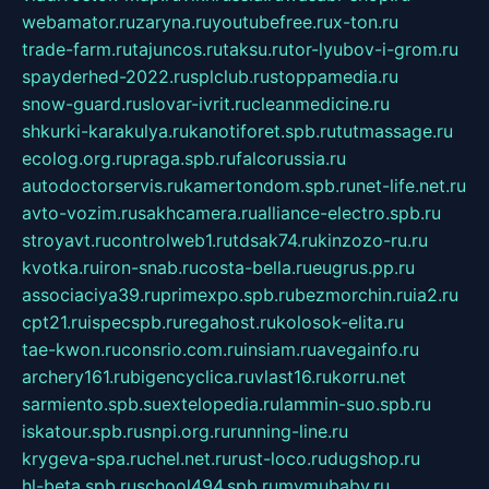
webamator.ru
zaryna.ru
youtubefree.ru
x-ton.ru
trade-farm.ru
tajuncos.ru
taksu.ru
tor-lyubov-i-grom.ru
spayderhed-2022.ru
splclub.ru
stoppamedia.ru
snow-guard.ru
slovar-ivrit.ru
cleanmedicine.ru
shkurki-karakulya.ru
kanotiforet.spb.ru
tutmassage.ru
ecolog.org.ru
praga.spb.ru
falcorussia.ru
autodoctorservis.ru
kamertondom.spb.ru
net-life.net.ru
avto-vozim.ru
sakhcamera.ru
alliance-electro.spb.ru
stroyavt.ru
controlweb1.ru
tdsak74.ru
kinzozo-ru.ru
kvotka.ru
iron-snab.ru
costa-bella.ru
eugrus.pp.ru
associaciya39.ru
primexpo.spb.ru
bezmorchin.ru
ia2.ru
cpt21.ru
ispecspb.ru
regahost.ru
kolosok-elita.ru
tae-kwon.ru
consrio.com.ru
insiam.ru
avegainfo.ru
archery161.ru
bigencyclica.ru
vlast16.ru
korru.net
sarmiento.spb.su
extelopedia.ru
lammin-suo.spb.ru
iskatour.spb.ru
snpi.org.ru
running-line.ru
krygeva-spa.ru
chel.net.ru
rust-loco.ru
dugshop.ru
hl-beta.spb.ru
school494.spb.ru
mymubaby.ru