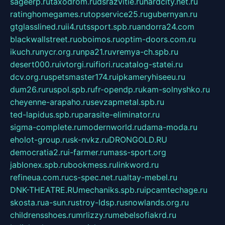
sageerp.ru
taxodrom.ru
dsrazvitie.ru
hardcity.net.ru
ratinghomegames.ru
topservice25.ru
gubernyan.ru
gtglasslined.ru
ii4.ru
tssport.spb.ru
andorra24.com
blackwallstreet.ru
oboimos.ru
optim-doors.com.ru
ikuch.ru
nycr.org.ru
npa21.ru
vremya-ch.spb.ru
desert000.ru
ivtorgi.ru
ifiori.ru
catalog-statei.ru
dcv.org.ru
spetsmaster174.ru
ipkameryhiseeu.ru
dum26.ru
ruspol.spb.ru
fr-opendp.ru
kam-solnyshko.ru
cheyenne-arapaho.ru
sevzapmetal.spb.ru
ted-lapidus.spb.ru
parasite-eliminator.ru
sigma-complete.ru
modernworld.ru
dama-moda.ru
eholot-group.ru
sk-nvkz.ru
DRONGOLD.RU
democratia2.ru
i-farmer.ru
mass-sport.org
jablonex.spb.ru
bookmess.ru
linkword.ru
refineua.com.ru
cs-spec.net.ru
altay-mebel.ru
DNK-THEATRE.RU
mechaniks.spb.ru
ipcamtechage.ru
skosta.ru
a-sun.ru
stroy-ldsp.ru
snowlands.org.ru
childrensshoes.ru
mrlizzy.ru
mebelsofiakrd.ru