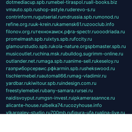
dotmediacup.spb.ru
mebel-tiraspol.ru
all-books.biz
vmauto.spb.ru
shop-astyle.ru
derevo-s.ru
contrinform.ru
gutserial.ru
mdrussia.spb.ru
monod.ru
refine.org.ru
uk-krein.ru
kamensk61.ru
zooclub.info
filonov.org.ru
технокамск.рф
ra-spectr.ru
ooodriada.ru
promelmash.spb.ru
ixtys.spb.ru
fccity.ru
glamourstudio.spb.ru
kola-nature.org
spbmaster.spb.ru
musicoutlet.ru
china.msk.ru
bulldog.su
grimm-online.ru
outlander.net.ru
maga.spb.ru
anime-sell.ru
keseloy.ru
газприборсервис.рф
karmin.spb.ru
shekswood.ru
tischlermebel.ru
automall66.ru
mag-vladimir.ru
yardbar.ru
kiwitour.spb.ru
indesign.com.ru
freestylemebel.ru
bany-samara.ru
rsei.ru
naidisvoyput.ru
mgsn-invest.ru
ipkamerasannce.ru
alicante-house.ru
ibelka74.ru
cozyhouse.info
vlkargalev-studio.ru
700mb.ru
figura-ufa.ru
alina-live.ru
belarusiannews.ru
womenknow.ru
dos-vniimk.ru
sega.net.ru
dv.net.ru
phenomenonsofhistory.com