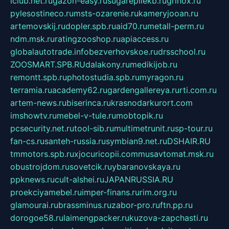
iclub.net.ru
gazon-easy.ru
sugarepilekb.ru
grinox.ru
pylesostineco.ru
msts-ozarenie.ru
kameryjooan.ru
artemovskij.ru
dopler.spb.ru
aid70.ru
metall-perm.ru
ndm.msk.ru
ratingzooshop.ru
apiaccess.ru
globalautotrade.info
bezverhovskoe.ru
drsschool.ru
ZOOSMART.SPB.RU
dalakony.ru
medikijob.ru
remontt.spb.ru
photostudia.spb.ru
myragon.ru
terramia.ru
academy62.ru
gardengallereya.ru
rti.com.ru
artem-news.ru
biserinca.ru
krasnodarkurort.com
imshowtv.ru
mebel-v-tule.ru
mobtopik.ru
pcsecurity.net.ru
tool-sib.ru
multimetrunit.ru
sp-tour.ru
fan-cs.ru
santeh-russia.ru
symbian9.net.ru
DSHAIR.RU
tmmotors.spb.ru
xjocuricopii.com
musavtomat.msk.ru
obustrojdom.ru
sovetcik.ru
ybaranovskaya.ru
ppknews.ru
cult-alshei.ru
JAPANRUSSIA.RU
proekciyamebel.ru
imper-finans.ru
rim.org.ru
glamourai.ru
brassminus.ru
zabor-pro.ru
ftn.pp.ru
dorogoe58.ru
laimengpacker.ru
kuzova-zapchasti.ru