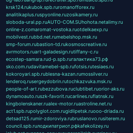
krsk124.ru
kubok.spb.ru
romanofforex.ru
analitikaplus.ru
spyonline.ru
zosikamery.ru
sloboda-ural.pp.ru
AUTO-COM.SU
hohota.net
alimy.ru
online-z.com
aromat-vostoka.ru
otdelkaexp.ru
mobilvest.ru
bbd.net.ru
mebelshop.msk.ru
smp-forum.ru
bastion-td.ru
kosmoscreative.ru
avrmotors.ru
art-galadesign.ru
tiffany-c.ru
ecostep-samara.ru
d-p.spb.ru
галактика73.рф
sko.com.ru
davitamebel-spb.ru
fotsis.ru
tesiaes.ru
kokoroyari.spb.ru
blesna-kazan.ru
mossilver.ru
lenderoq.ru
sergeydobrin.ru
tochkazvuka.msk.ru
people-of-art.ru
bezzubova.ru
clubtibet.ru
orior-aks.ru
dynamoauto.ru
szk-favorit.ru
carlines.ru
flatnsk.ru
kingbolenskaner.ru
alex-motor.ru
astroline.net.ru
act1.spb.ru
polyglot.com.ru
gidlipetsk.ru
ooo-driada.ru
detsad125.ru
mir-zdoroviya.ru
bruslanovo.ru
siterem.ru
council.spb.ru
лодкипатриот.рф
kafekolizey.ru