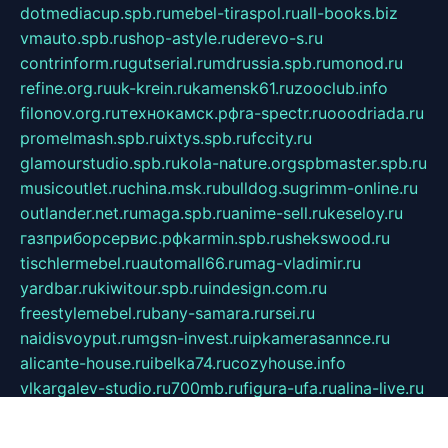
dotmediacup.spb.ru
mebel-tiraspol.ru
all-books.biz
vmauto.spb.ru
shop-astyle.ru
derevo-s.ru
contrinform.ru
gutserial.ru
mdrussia.spb.ru
monod.ru
refine.org.ru
uk-krein.ru
kamensk61.ru
zooclub.info
filonov.org.ru
технокамск.рф
ra-spectr.ru
ooodriada.ru
promelmash.spb.ru
ixtys.spb.ru
fccity.ru
glamourstudio.spb.ru
kola-nature.org
spbmaster.spb.ru
musicoutlet.ru
china.msk.ru
bulldog.su
grimm-online.ru
outlander.net.ru
maga.spb.ru
anime-sell.ru
keseloy.ru
газприборсервис.рф
karmin.spb.ru
shekswood.ru
tischlermebel.ru
automall66.ru
mag-vladimir.ru
yardbar.ru
kiwitour.spb.ru
indesign.com.ru
freestylemebel.ru
bany-samara.ru
rsei.ru
naidisvoyput.ru
mgsn-invest.ru
ipkamerasannce.ru
alicante-house.ru
ibelka74.ru
cozyhouse.info
vlkargalev-studio.ru
700mb.ru
figura-ufa.ru
alina-live.ru
belarusiannews.ru
womenknow.ru
dos-vniimk.ru
sega.net.ru
dv.net.ru
phenomenonsofhistory.com