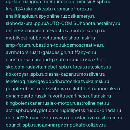
dg-lab.ru
angrup.ru
recruiter.spb.ru
music8.spb.ru
krsk124.ru
kubok.spb.ru
romanofforex.ru
analitikaplus.ru
spyonline.ru
zosikamery.ru
sloboda-ural.pp.ru
AUTO-COM.SU
hohota.net
alimy.ru
online-z.com
aromat-vostoka.ru
otdelkaexp.ru
mobilvest.ru
bbd.net.ru
mebelshop.msk.ru
smp-forum.ru
bastion-td.ru
kosmoscreative.ru
avrmotors.ru
art-galadesign.ru
tiffany-c.ru
ecostep-samara.ru
d-p.spb.ru
галактика73.рф
sko.com.ru
davitamebel-spb.ru
fotsis.ru
tesiaes.ru
kokoroyari.spb.ru
blesna-kazan.ru
mossilver.ru
lenderoq.ru
sergeydobrin.ru
tochkazvuka.msk.ru
people-of-art.ru
bezzubova.ru
clubtibet.ru
orior-aks.ru
dynamoauto.ru
szk-favorit.ru
carlines.ru
flatnsk.ru
kingbolenskaner.ru
alex-motor.ru
astroline.net.ru
act1.spb.ru
polyglot.com.ru
gidlipetsk.ru
ooo-driada.ru
detsad125.ru
mir-zdoroviya.ru
bruslanovo.ru
siterem.ru
council.spb.ru
лодкипатриот.рф
kafekolizey.ru