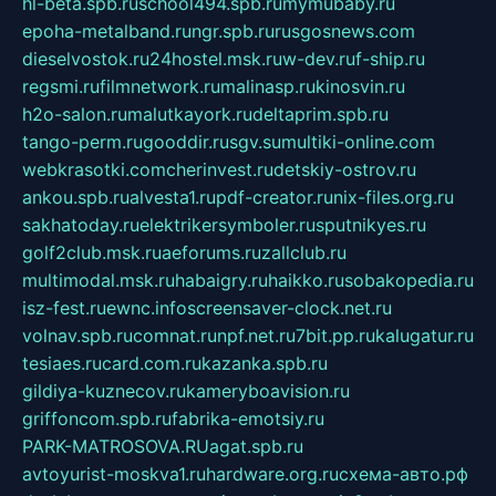
hl-beta.spb.ru
school494.spb.ru
mymubaby.ru
epoha-metalband.ru
ngr.spb.ru
rusgosnews.com
dieselvostok.ru
24hostel.msk.ru
w-dev.ru
f-ship.ru
regsmi.ru
filmnetwork.ru
malinasp.ru
kinosvin.ru
h2o-salon.ru
malutkayork.ru
deltaprim.spb.ru
tango-perm.ru
gooddir.ru
sgv.su
multiki-online.com
webkrasotki.com
cherinvest.ru
detskiy-ostrov.ru
ankou.spb.ru
alvesta1.ru
pdf-creator.ru
nix-files.org.ru
sakhatoday.ru
elektrikersymboler.ru
sputnikyes.ru
golf2club.msk.ru
aeforums.ru
zallclub.ru
multimodal.msk.ru
habaigry.ru
haikko.ru
sobakopedia.ru
isz-fest.ru
ewnc.info
screensaver-clock.net.ru
volnav.spb.ru
comnat.ru
npf.net.ru
7bit.pp.ru
kalugatur.ru
tesiaes.ru
card.com.ru
kazanka.spb.ru
gildiya-kuznecov.ru
kameryboavision.ru
griffoncom.spb.ru
fabrika-emotsiy.ru
PARK-MATROSOVA.RU
agat.spb.ru
avtoyurist-moskva1.ru
hardware.org.ru
схема-авто.рф