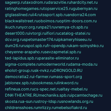
sageerp.ru
taxodrom.ru
dsrazvitie.ru
hardcity.net.ru
ratinghomegames.ru
topservice25.ru
gubernyan.ru
gtglasslined.ru
ii4.ru
tssport.spb.ru
andorra24.com
blackwallstreet.ru
oboimos.ru
optim-doors.com.ru
ikuch.ru
nycr.org.ru
npa21.ru
vremya-ch.spb.ru
desert000.ru
ivtorgi.ru
ifiori.ru
catalog-statei.ru
dcv.org.ru
spetsmaster174.ru
ipkameryhiseeu.ru
dum26.ru
ruspol.spb.ru
fr-opendp.ru
kam-solnyshko.ru
cheyenne-arapaho.ru
sevzapmetal.spb.ru
ted-lapidus.spb.ru
parasite-eliminator.ru
sigma-complete.ru
modernworld.ru
dama-moda.ru
eholot-group.ru
sk-nvkz.ru
DRONGOLD.RU
democratia2.ru
i-farmer.ru
mass-sport.org
jablonex.spb.ru
bookmess.ru
linkword.ru
refineua.com.ru
cs-spec.net.ru
altay-mebel.ru
DNK-THEATRE.RU
mechaniks.spb.ru
ipcamtechage.ru
skosta.ru
a-sun.ru
stroy-ldsp.ru
snowlands.org.ru
childrensshoes.ru
mrlizzy.ru
mebelsofiakrd.ru