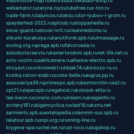
vladivostok-map.ru
vlknrussia.ru
wasabi-shop.ru
webamator.ru
zaryna.ru
youtubefree.ru
x-ton.ru
trade-farm.ru
tajuncos.ru
taksu.ru
tor-lyubov-i-grom.ru
spayderhed-2022.ru
splclub.ru
stoppamedia.ru
snow-guard.ru
slovar-ivrit.ru
cleanmedicine.ru
shkurki-karakulya.ru
kanotiforet.spb.ru
tutmassage.ru
ecolog.org.ru
praga.spb.ru
falcorussia.ru
autodoctorservis.ru
kamertondom.spb.ru
net-life.net.ru
avto-vozim.ru
sakhcamera.ru
alliance-electro.spb.ru
stroyavt.ru
controlweb1.ru
tdsak74.ru
kinzozo-ru.ru
kvotka.ru
iron-snab.ru
costa-bella.ru
eugrus.pp.ru
associaciya39.ru
primexpo.spb.ru
bezmorchin.ru
ia2.ru
cpt21.ru
ispecspb.ru
regahost.ru
kolosok-elita.ru
tae-kwon.ru
consrio.com.ru
insiam.ru
avegainfo.ru
archery161.ru
bigencyclica.ru
vlast16.ru
korru.net
sarmiento.spb.su
extelopedia.ru
lammin-suo.spb.ru
iskatour.spb.ru
snpi.org.ru
running-line.ru
krygeva-spa.ru
chel.net.ru
rust-loco.ru
dugshop.ru