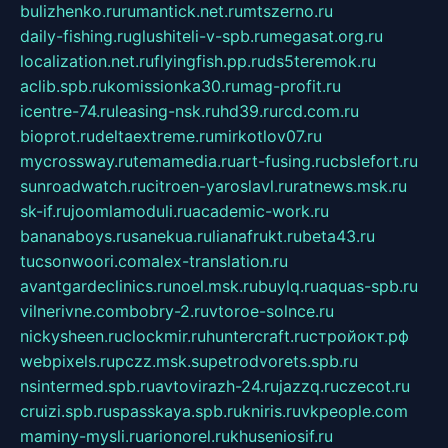
bulizhenko.ru
rumantick.net.ru
mtszerno.ru
daily-fishing.ru
glushiteli-v-spb.ru
megasat.org.ru
localization.net.ru
flyingfish.pp.ru
ds5teremok.ru
aclib.spb.ru
komissionka30.ru
mag-profit.ru
icentre-74.ru
leasing-nsk.ru
hd39.ru
rcd.com.ru
bioprot.ru
deltaextreme.ru
mirkotlov07.ru
mycrossway.ru
temamedia.ru
art-fusing.ru
cbslefort.ru
sunroadwatch.ru
citroen-yaroslavl.ru
ratnews.msk.ru
sk-if.ru
joomlamoduli.ru
academic-work.ru
bananaboys.ru
sanekua.ru
lianafrukt.ru
beta43.ru
tucsonwoori.com
alex-translation.ru
avantgardeclinics.ru
noel.msk.ru
buylq.ru
aquas-spb.ru
vilnerivne.com
bobry-2.ru
vtoroe-solnce.ru
nickysheen.ru
clockmir.ru
huntercraft.ru
стройокт.рф
webpixels.ru
pczz.msk.su
petrodvorets.spb.ru
nsintermed.spb.ru
avtovirazh-24.ru
jazzq.ru
czecot.ru
cruizi.spb.ru
spasskaya.spb.ru
kniris.ru
vkpeople.com
maminy-mysli.ru
arionorel.ru
khuseniosif.ru