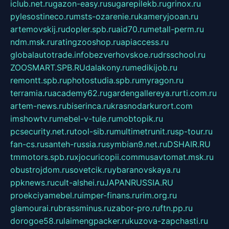
iclub.net.ru
gazon-easy.ru
sugarepilekb.ru
grinox.ru
pylesostineco.ru
msts-ozarenie.ru
kameryjooan.ru
artemovskij.ru
dopler.spb.ru
aid70.ru
metall-perm.ru
ndm.msk.ru
ratingzooshop.ru
apiaccess.ru
globalautotrade.info
bezverhovskoe.ru
drsschool.ru
ZOOSMART.SPB.RU
dalakony.ru
medikijob.ru
remontt.spb.ru
photostudia.spb.ru
myragon.ru
terramia.ru
academy62.ru
gardengallereya.ru
rti.com.ru
artem-news.ru
biserinca.ru
krasnodarkurort.com
imshowtv.ru
mebel-v-tule.ru
mobtopik.ru
pcsecurity.net.ru
tool-sib.ru
multimetrunit.ru
sp-tour.ru
fan-cs.ru
santeh-russia.ru
symbian9.net.ru
DSHAIR.RU
tmmotors.spb.ru
xjocuricopii.com
musavtomat.msk.ru
obustrojdom.ru
sovetcik.ru
ybaranovskaya.ru
ppknews.ru
cult-alshei.ru
JAPANRUSSIA.RU
proekciyamebel.ru
imper-finans.ru
rim.org.ru
glamourai.ru
brassminus.ru
zabor-pro.ru
ftn.pp.ru
dorogoe58.ru
laimengpacker.ru
kuzova-zapchasti.ru