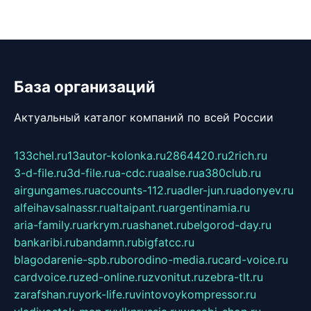
База организаций
Актуальный каталог компаний по всей России
133chel.ru
13autor-kolonka.ru
2864420.ru
2rich.ru
3-d-file.ru
3d-file.ru
a-cdc.ru
aalse.ru
a380club.ru
airgungames.ru
accounts-112.ru
adler-jun.ru
adonyev.ru
alfeihavsalnassr.ru
altaipant.ru
argentinamia.ru
aria-family.ru
arkrym.ru
ashanet.ru
belgorod-day.ru
bankaribi.ru
bandamn.ru
bigfatcc.ru
blagodarenie-spb.ru
borodino-media.ru
card-voice.ru
cardvoice.ru
zed-online.ru
zvonitut.ru
zebra-tlt.ru
zarafshan.ru
york-life.ru
vintovoykompressor.ru