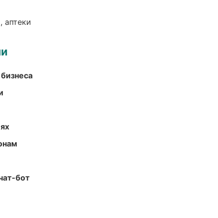
, аптеки
ми
 бизнеса
и
иях
онам
чат-бот