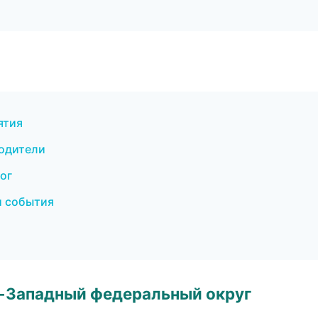
ятия
водители
ог
и события
о-Западный федеральный округ