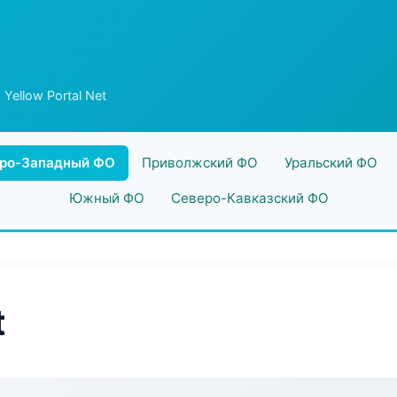
 Yellow Portal Net
ро-Западный ФО
Приволжский ФО
Уральский ФО
Южный ФО
Северо-Кавказский ФО
t