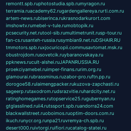
remontt.spb.ru
photostudia.spb.ru
myragon.ru
terramia.ru
academy62.ru
gardengallereya.ru
rti.com.ru
artem-news.ru
biserinca.ru
krasnodarkurort.com
imshowtv.ru
mebel-v-tule.ru
mobtopik.ru
pcsecurity.net.ru
tool-sib.ru
multimetrunit.ru
sp-tour.ru
fan-cs.ru
santeh-russia.ru
symbian9.net.ru
DSHAIR.RU
tmmotors.spb.ru
xjocuricopii.com
musavtomat.msk.ru
obustrojdom.ru
sovetcik.ru
ybaranovskaya.ru
ppknews.ru
cult-alshei.ru
JAPANRUSSIA.RU
proekciyamebel.ru
imper-finans.ru
rim.org.ru
glamourai.ru
brassminus.ru
zabor-pro.ru
ftn.pp.ru
dorogoe58.ru
laimengpacker.ru
kuzova-zapchasti.ru
sageerp.ru
taxodrom.ru
dsrazvitie.ru
hardcity.net.ru
ratinghomegames.ru
topservice25.ru
gubernyan.ru
gtglasslined.ru
ii4.ru
tssport.spb.ru
andorra24.com
blackwallstreet.ru
oboimos.ru
optim-doors.com.ru
ikuch.ru
nycr.org.ru
npa21.ru
vremya-ch.spb.ru
desert000.ru
ivtorgi.ru
ifiori.ru
catalog-statei.ru