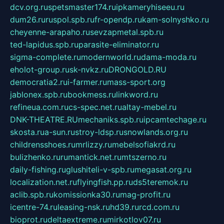
dcv.org.ru
spetsmaster174.ru
ipkameryhiseeu.ru
dum26.ru
ruspol.spb.ru
fr-opendp.ru
kam-solnyshko.ru
cheyenne-arapaho.ru
sevzapmetal.spb.ru
ted-lapidus.spb.ru
parasite-eliminator.ru
sigma-complete.ru
modernworld.ru
dama-moda.ru
eholot-group.ru
sk-nvkz.ru
DRONGOLD.RU
democratia2.ru
i-farmer.ru
mass-sport.org
jablonex.spb.ru
bookmess.ru
linkword.ru
refineua.com.ru
cs-spec.net.ru
altay-mebel.ru
DNK-THEATRE.RU
mechaniks.spb.ru
ipcamtechage.ru
skosta.ru
a-sun.ru
stroy-ldsp.ru
snowlands.org.ru
childrensshoes.ru
mrlizzy.ru
mebelsofiakrd.ru
bulizhenko.ru
rumantick.net.ru
mtszerno.ru
daily-fishing.ru
glushiteli-v-spb.ru
megasat.org.ru
localization.net.ru
flyingfish.pp.ru
ds5teremok.ru
aclib.spb.ru
komissionka30.ru
mag-profit.ru
icentre-74.ru
leasing-nsk.ru
hd39.ru
rcd.com.ru
bioprot.ru
deltaextreme.ru
mirkotlov07.ru