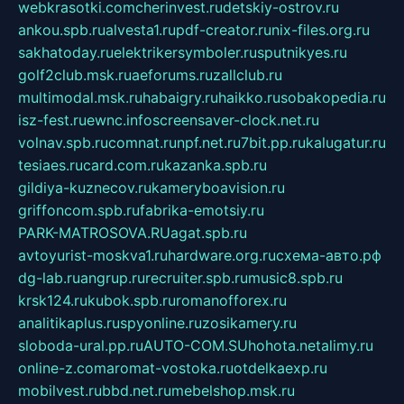
webkrasotki.com
cherinvest.ru
detskiy-ostrov.ru
ankou.spb.ru
alvesta1.ru
pdf-creator.ru
nix-files.org.ru
sakhatoday.ru
elektrikersymboler.ru
sputnikyes.ru
golf2club.msk.ru
aeforums.ru
zallclub.ru
multimodal.msk.ru
habaigry.ru
haikko.ru
sobakopedia.ru
isz-fest.ru
ewnc.info
screensaver-clock.net.ru
volnav.spb.ru
comnat.ru
npf.net.ru
7bit.pp.ru
kalugatur.ru
tesiaes.ru
card.com.ru
kazanka.spb.ru
gildiya-kuznecov.ru
kameryboavision.ru
griffoncom.spb.ru
fabrika-emotsiy.ru
PARK-MATROSOVA.RU
agat.spb.ru
avtoyurist-moskva1.ru
hardware.org.ru
схема-авто.рф
dg-lab.ru
angrup.ru
recruiter.spb.ru
music8.spb.ru
krsk124.ru
kubok.spb.ru
romanofforex.ru
analitikaplus.ru
spyonline.ru
zosikamery.ru
sloboda-ural.pp.ru
AUTO-COM.SU
hohota.net
alimy.ru
online-z.com
aromat-vostoka.ru
otdelkaexp.ru
mobilvest.ru
bbd.net.ru
mebelshop.msk.ru