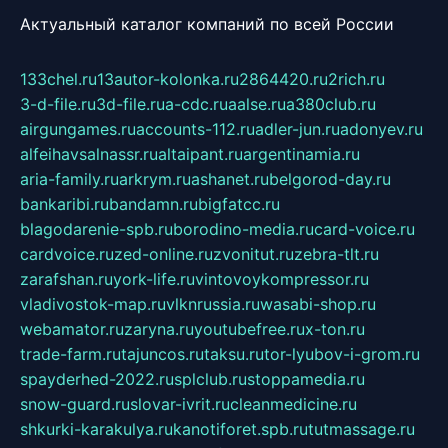
Актуальный каталог компаний по всей России
133chel.ru
13autor-kolonka.ru
2864420.ru
2rich.ru
3-d-file.ru
3d-file.ru
a-cdc.ru
aalse.ru
a380club.ru
airgungames.ru
accounts-112.ru
adler-jun.ru
adonyev.ru
alfeihavsalnassr.ru
altaipant.ru
argentinamia.ru
aria-family.ru
arkrym.ru
ashanet.ru
belgorod-day.ru
bankaribi.ru
bandamn.ru
bigfatcc.ru
blagodarenie-spb.ru
borodino-media.ru
card-voice.ru
cardvoice.ru
zed-online.ru
zvonitut.ru
zebra-tlt.ru
zarafshan.ru
york-life.ru
vintovoykompressor.ru
vladivostok-map.ru
vlknrussia.ru
wasabi-shop.ru
webamator.ru
zaryna.ru
youtubefree.ru
x-ton.ru
trade-farm.ru
tajuncos.ru
taksu.ru
tor-lyubov-i-grom.ru
spayderhed-2022.ru
splclub.ru
stoppamedia.ru
snow-guard.ru
slovar-ivrit.ru
cleanmedicine.ru
shkurki-karakulya.ru
kanotiforet.spb.ru
tutmassage.ru