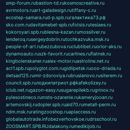
smp-forum.ru
bastion-td.ru
kosmoscreative.ru
avrmotors.ru
art-galadesign.ru
tiffany-c.ru
ecostep-samara.ru
d-p.spb.ru
галактика73.рф
sko.com.ru
davitamebel-spb.ru
fotsis.ru
tesiaes.ru
kokoroyari.spb.ru
blesna-kazan.ru
mossilver.ru
lenderoq.ru
sergeydobrin.ru
tochkazvuka.msk.ru
people-of-art.ru
bezzubova.ru
clubtibet.ru
orior-aks.ru
dynamoauto.ru
szk-favorit.ru
carlines.ru
flatnsk.ru
kingbolenskaner.ru
alex-motor.ru
astroline.net.ru
act1.spb.ru
polyglot.com.ru
gidlipetsk.ru
ooo-driada.ru
detsad125.ru
mir-zdoroviya.ru
bruslanovo.ru
siterem.ru
council.spb.ru
лодкипатриот.рф
kafekolizey.ru
iclub.net.ru
gazon-easy.ru
sugarepilekb.ru
grinox.ru
pylesostineco.ru
msts-ozarenie.ru
kameryjooan.ru
artemovskij.ru
dopler.spb.ru
aid70.ru
metall-perm.ru
ndm.msk.ru
ratingzooshop.ru
apiaccess.ru
globalautotrade.info
bezverhovskoe.ru
drsschool.ru
ZOOSMART.SPB.RU
dalakony.ru
medikijob.ru