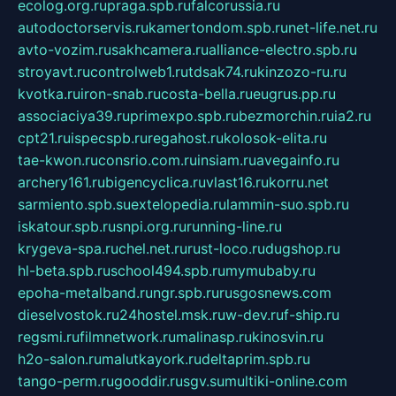
ecolog.org.ru
praga.spb.ru
falcorussia.ru
autodoctorservis.ru
kamertondom.spb.ru
net-life.net.ru
avto-vozim.ru
sakhcamera.ru
alliance-electro.spb.ru
stroyavt.ru
controlweb1.ru
tdsak74.ru
kinzozo-ru.ru
kvotka.ru
iron-snab.ru
costa-bella.ru
eugrus.pp.ru
associaciya39.ru
primexpo.spb.ru
bezmorchin.ru
ia2.ru
cpt21.ru
ispecspb.ru
regahost.ru
kolosok-elita.ru
tae-kwon.ru
consrio.com.ru
insiam.ru
avegainfo.ru
archery161.ru
bigencyclica.ru
vlast16.ru
korru.net
sarmiento.spb.su
extelopedia.ru
lammin-suo.spb.ru
iskatour.spb.ru
snpi.org.ru
running-line.ru
krygeva-spa.ru
chel.net.ru
rust-loco.ru
dugshop.ru
hl-beta.spb.ru
school494.spb.ru
mymubaby.ru
epoha-metalband.ru
ngr.spb.ru
rusgosnews.com
dieselvostok.ru
24hostel.msk.ru
w-dev.ru
f-ship.ru
regsmi.ru
filmnetwork.ru
malinasp.ru
kinosvin.ru
h2o-salon.ru
malutkayork.ru
deltaprim.spb.ru
tango-perm.ru
gooddir.ru
sgv.su
multiki-online.com