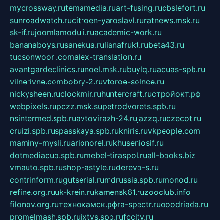
mycrossway.ru
temamedia.ru
art-fusing.ru
cbslefort.ru
sunroadwatch.ru
citroen-yaroslavl.ru
ratnews.msk.ru
sk-if.ru
joomlamoduli.ru
academic-work.ru
bananaboys.ru
sanekua.ru
lianafrukt.ru
beta43.ru
tucsonwoori.com
alex-translation.ru
avantgardeclinics.ru
noel.msk.ru
buylq.ru
aquas-spb.ru
vilnerivne.com
bobry-2.ru
vtoroe-solnce.ru
nickysheen.ru
clockmir.ru
huntercraft.ru
стройокт.рф
webpixels.ru
pczz.msk.su
petrodvorets.spb.ru
nsintermed.spb.ru
avtovirazh-24.ru
jazzq.ru
czecot.ru
cruizi.spb.ru
spasskaya.spb.ru
kniris.ru
vkpeople.com
maminy-mysli.ru
arionorel.ru
khuseniosif.ru
dotmediacup.spb.ru
mebel-tiraspol.ru
all-books.biz
vmauto.spb.ru
shop-astyle.ru
derevo-s.ru
contrinform.ru
gutserial.ru
mdrussia.spb.ru
monod.ru
refine.org.ru
uk-krein.ru
kamensk61.ru
zooclub.info
filonov.org.ru
технокамск.рф
ra-spectr.ru
ooodriada.ru
promelmash.spb.ru
ixtys.spb.ru
fccity.ru