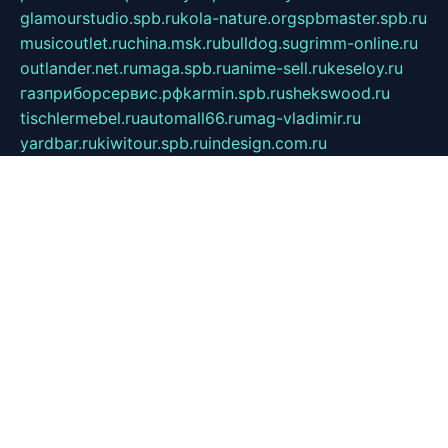
glamourstudio.spb.ru
kola-nature.org
spbmaster.spb.ru
musicoutlet.ru
china.msk.ru
bulldog.su
grimm-online.ru
outlander.net.ru
maga.spb.ru
anime-sell.ru
keseloy.ru
газприборсервис.рф
karmin.spb.ru
shekswood.ru
tischlermebel.ru
automall66.ru
mag-vladimir.ru
yardbar.ru
kiwitour.spb.ru
indesign.com.ru
freestylemebel.ru
bany-samara.ru
rsei.ru
naidisvoyput.ru
mgsn-invest.ru
ipkamerasannce.ru
alicante-house.ru
ibelka74.ru
cozyhouse.info
vlkargalev-studio.ru
700mb.ru
figura-ufa.ru
alina-live.ru
belarusiannews.ru
womenknow.ru
dos-vniimk.ru
sega.net.ru
dv.net.ru
phenomenonsofhistory.com
telesputnik.net.ru
wall.pp.ru
pylesosroidmi.ru
gtc-clan.ru
cligs.ru
bibikazap.ru
popova.org.ru
netwhistler.spb.ru
bellvil.ru
bonzon.ru
iss-vladik.ru
defiparis.net.ru
las-gryzas.ru
amku.ru
electednews.spb.ru
feather.org.ru
spar72.ru
tankiigri.ru
dominus.com.ru
ibtree.ru
sanykool.pp.ru
unixlib.org.ru