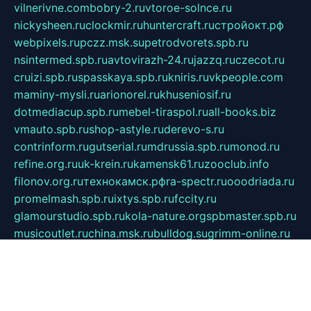
vilnerivne.com
bobry-2.ru
vtoroe-solnce.ru
nickysheen.ru
clockmir.ru
huntercraft.ru
стройокт.рф
webpixels.ru
pczz.msk.su
petrodvorets.spb.ru
nsintermed.spb.ru
avtovirazh-24.ru
jazzq.ru
czecot.ru
cruizi.spb.ru
spasskaya.spb.ru
kniris.ru
vkpeople.com
maminy-mysli.ru
arionorel.ru
khuseniosif.ru
dotmediacup.spb.ru
mebel-tiraspol.ru
all-books.biz
vmauto.spb.ru
shop-astyle.ru
derevo-s.ru
contrinform.ru
gutserial.ru
mdrussia.spb.ru
monod.ru
refine.org.ru
uk-krein.ru
kamensk61.ru
zooclub.info
filonov.org.ru
технокамск.рф
ra-spectr.ru
ooodriada.ru
promelmash.spb.ru
ixtys.spb.ru
fccity.ru
glamourstudio.spb.ru
kola-nature.org
spbmaster.spb.ru
musicoutlet.ru
china.msk.ru
bulldog.su
grimm-online.ru
outlander.net.ru
maga.spb.ru
anime-sell.ru
keseloy.ru
газприборсервис.рф
karmin.spb.ru
shekswood.ru
tischlermebel.ru
automall66.ru
mag-vladimir.ru
yardbar.ru
kiwitour.spb.ru
indesign.com.ru