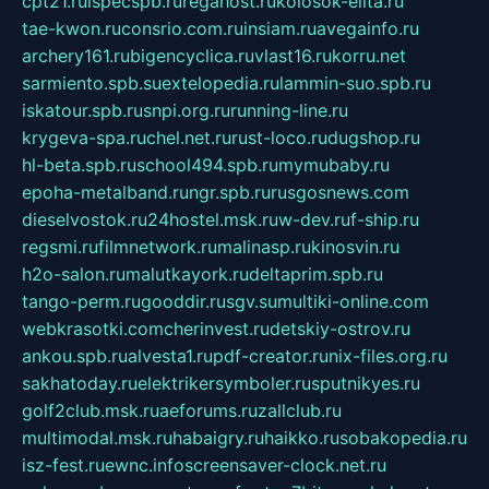
cpt21.ru
ispecspb.ru
regahost.ru
kolosok-elita.ru
tae-kwon.ru
consrio.com.ru
insiam.ru
avegainfo.ru
archery161.ru
bigencyclica.ru
vlast16.ru
korru.net
sarmiento.spb.su
extelopedia.ru
lammin-suo.spb.ru
iskatour.spb.ru
snpi.org.ru
running-line.ru
krygeva-spa.ru
chel.net.ru
rust-loco.ru
dugshop.ru
hl-beta.spb.ru
school494.spb.ru
mymubaby.ru
epoha-metalband.ru
ngr.spb.ru
rusgosnews.com
dieselvostok.ru
24hostel.msk.ru
w-dev.ru
f-ship.ru
regsmi.ru
filmnetwork.ru
malinasp.ru
kinosvin.ru
h2o-salon.ru
malutkayork.ru
deltaprim.spb.ru
tango-perm.ru
gooddir.ru
sgv.su
multiki-online.com
webkrasotki.com
cherinvest.ru
detskiy-ostrov.ru
ankou.spb.ru
alvesta1.ru
pdf-creator.ru
nix-files.org.ru
sakhatoday.ru
elektrikersymboler.ru
sputnikyes.ru
golf2club.msk.ru
aeforums.ru
zallclub.ru
multimodal.msk.ru
habaigry.ru
haikko.ru
sobakopedia.ru
isz-fest.ru
ewnc.info
screensaver-clock.net.ru