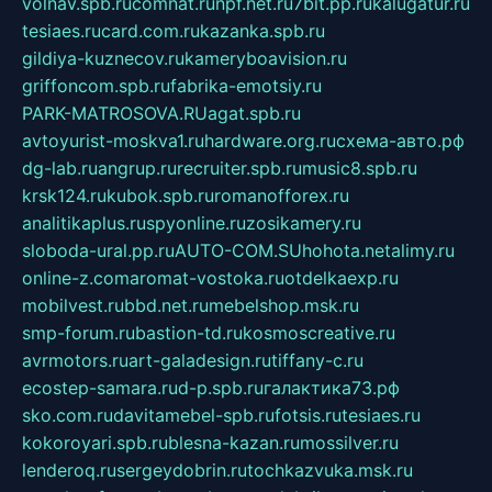
volnav.spb.ru
comnat.ru
npf.net.ru
7bit.pp.ru
kalugatur.ru
tesiaes.ru
card.com.ru
kazanka.spb.ru
gildiya-kuznecov.ru
kameryboavision.ru
griffoncom.spb.ru
fabrika-emotsiy.ru
PARK-MATROSOVA.RU
agat.spb.ru
avtoyurist-moskva1.ru
hardware.org.ru
схема-авто.рф
dg-lab.ru
angrup.ru
recruiter.spb.ru
music8.spb.ru
krsk124.ru
kubok.spb.ru
romanofforex.ru
analitikaplus.ru
spyonline.ru
zosikamery.ru
sloboda-ural.pp.ru
AUTO-COM.SU
hohota.net
alimy.ru
online-z.com
aromat-vostoka.ru
otdelkaexp.ru
mobilvest.ru
bbd.net.ru
mebelshop.msk.ru
smp-forum.ru
bastion-td.ru
kosmoscreative.ru
avrmotors.ru
art-galadesign.ru
tiffany-c.ru
ecostep-samara.ru
d-p.spb.ru
галактика73.рф
sko.com.ru
davitamebel-spb.ru
fotsis.ru
tesiaes.ru
kokoroyari.spb.ru
blesna-kazan.ru
mossilver.ru
lenderoq.ru
sergeydobrin.ru
tochkazvuka.msk.ru