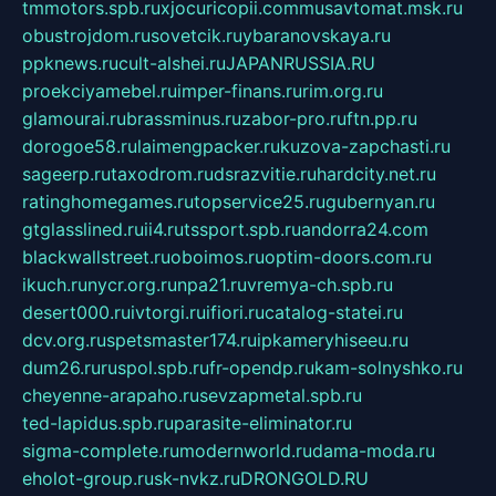
tmmotors.spb.ru
xjocuricopii.com
musavtomat.msk.ru
obustrojdom.ru
sovetcik.ru
ybaranovskaya.ru
ppknews.ru
cult-alshei.ru
JAPANRUSSIA.RU
proekciyamebel.ru
imper-finans.ru
rim.org.ru
glamourai.ru
brassminus.ru
zabor-pro.ru
ftn.pp.ru
dorogoe58.ru
laimengpacker.ru
kuzova-zapchasti.ru
sageerp.ru
taxodrom.ru
dsrazvitie.ru
hardcity.net.ru
ratinghomegames.ru
topservice25.ru
gubernyan.ru
gtglasslined.ru
ii4.ru
tssport.spb.ru
andorra24.com
blackwallstreet.ru
oboimos.ru
optim-doors.com.ru
ikuch.ru
nycr.org.ru
npa21.ru
vremya-ch.spb.ru
desert000.ru
ivtorgi.ru
ifiori.ru
catalog-statei.ru
dcv.org.ru
spetsmaster174.ru
ipkameryhiseeu.ru
dum26.ru
ruspol.spb.ru
fr-opendp.ru
kam-solnyshko.ru
cheyenne-arapaho.ru
sevzapmetal.spb.ru
ted-lapidus.spb.ru
parasite-eliminator.ru
sigma-complete.ru
modernworld.ru
dama-moda.ru
eholot-group.ru
sk-nvkz.ru
DRONGOLD.RU