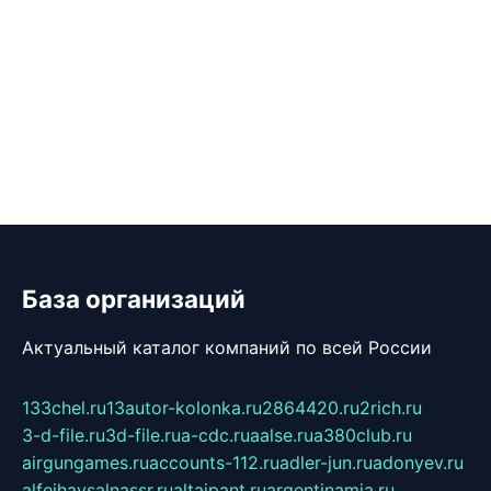
База организаций
Актуальный каталог компаний по всей России
133chel.ru
13autor-kolonka.ru
2864420.ru
2rich.ru
3-d-file.ru
3d-file.ru
a-cdc.ru
aalse.ru
a380club.ru
airgungames.ru
accounts-112.ru
adler-jun.ru
adonyev.ru
alfeihavsalnassr.ru
altaipant.ru
argentinamia.ru