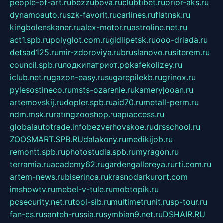
people-of-art.ru
bezzubova.ru
clubtibet.ru
orior-aks.ru
dynamoauto.ru
szk-favorit.ru
carlines.ru
flatnsk.ru
kingbolenskaner.ru
alex-motor.ru
astroline.net.ru
act1.spb.ru
polyglot.com.ru
gidlipetsk.ru
ooo-driada.ru
detsad125.ru
mir-zdoroviya.ru
bruslanovo.ru
siterem.ru
council.spb.ru
лодкипатриот.рф
kafekolizey.ru
iclub.net.ru
gazon-easy.ru
sugarepilekb.ru
grinox.ru
pylesostineco.ru
msts-ozarenie.ru
kameryjooan.ru
artemovskij.ru
dopler.spb.ru
aid70.ru
metall-perm.ru
ndm.msk.ru
ratingzooshop.ru
apiaccess.ru
globalautotrade.info
bezverhovskoe.ru
drsschool.ru
ZOOSMART.SPB.RU
dalakony.ru
medikijob.ru
remontt.spb.ru
photostudia.spb.ru
myragon.ru
terramia.ru
academy62.ru
gardengallereya.ru
rti.com.ru
artem-news.ru
biserinca.ru
krasnodarkurort.com
imshowtv.ru
mebel-v-tule.ru
mobtopik.ru
pcsecurity.net.ru
tool-sib.ru
multimetrunit.ru
sp-tour.ru
fan-cs.ru
santeh-russia.ru
symbian9.net.ru
DSHAIR.RU