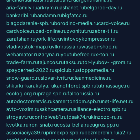
aria-family.ru
arkrym.ru
ashanet.ru
belgorod-day.ru
bankaribi.ru
bandamn.ru
bigfatcc.ru
blagodarenie-spb.ru
borodino-media.ru
card-voice.ru
cardvoice.ru
zed-online.ru
zvonitut.ru
zebra-tlt.ru
zarafshan.ru
york-life.ru
vintovoykompressor.ru
vladivostok-map.ru
vlknrussia.ru
wasabi-shop.ru
webamator.ru
zaryna.ru
youtubefree.ru
x-ton.ru
trade-farm.ru
tajuncos.ru
taksu.ru
tor-lyubov-i-grom.ru
spayderhed-2022.ru
splclub.ru
stoppamedia.ru
snow-guard.ru
slovar-ivrit.ru
cleanmedicine.ru
shkurki-karakulya.ru
kanotiforet.spb.ru
tutmassage.ru
ecolog.org.ru
praga.spb.ru
falcorussia.ru
autodoctorservis.ru
kamertondom.spb.ru
net-life.net.ru
avto-vozim.ru
sakhcamera.ru
alliance-electro.spb.ru
stroyavt.ru
controlweb1.ru
tdsak74.ru
kinzozo-ru.ru
kvotka.ru
iron-snab.ru
costa-bella.ru
eugrus.pp.ru
associaciya39.ru
primexpo.spb.ru
bezmorchin.ru
ia2.ru