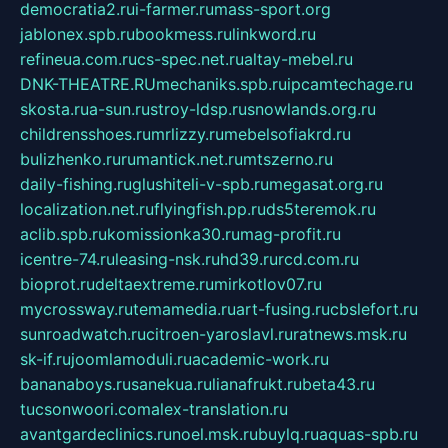
democratia2.ru
i-farmer.ru
mass-sport.org
jablonex.spb.ru
bookmess.ru
linkword.ru
refineua.com.ru
cs-spec.net.ru
altay-mebel.ru
DNK-THEATRE.RU
mechaniks.spb.ru
ipcamtechage.ru
skosta.ru
a-sun.ru
stroy-ldsp.ru
snowlands.org.ru
childrensshoes.ru
mrlizzy.ru
mebelsofiakrd.ru
bulizhenko.ru
rumantick.net.ru
mtszerno.ru
daily-fishing.ru
glushiteli-v-spb.ru
megasat.org.ru
localization.net.ru
flyingfish.pp.ru
ds5teremok.ru
aclib.spb.ru
komissionka30.ru
mag-profit.ru
icentre-74.ru
leasing-nsk.ru
hd39.ru
rcd.com.ru
bioprot.ru
deltaextreme.ru
mirkotlov07.ru
mycrossway.ru
temamedia.ru
art-fusing.ru
cbslefort.ru
sunroadwatch.ru
citroen-yaroslavl.ru
ratnews.msk.ru
sk-if.ru
joomlamoduli.ru
academic-work.ru
bananaboys.ru
sanekua.ru
lianafrukt.ru
beta43.ru
tucsonwoori.com
alex-translation.ru
avantgardeclinics.ru
noel.msk.ru
buylq.ru
aquas-spb.ru