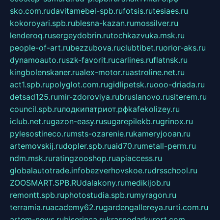
sko.com.ru
davitamebel-spb.ru
fotsis.ru
tesiaes.ru
kokoroyari.spb.ru
blesna-kazan.ru
mossilver.ru
lenderoq.ru
sergeydobrin.ru
tochkazvuka.msk.ru
people-of-art.ru
bezzubova.ru
clubtibet.ru
orior-aks.ru
dynamoauto.ru
szk-favorit.ru
carlines.ru
flatnsk.ru
kingbolenskaner.ru
alex-motor.ru
astroline.net.ru
act1.spb.ru
polyglot.com.ru
gidlipetsk.ru
ooo-driada.ru
detsad125.ru
mir-zdoroviya.ru
bruslanovo.ru
siterem.ru
council.spb.ru
лодкипатриот.рф
kafekolizey.ru
iclub.net.ru
gazon-easy.ru
sugarepilekb.ru
grinox.ru
pylesostineco.ru
msts-ozarenie.ru
kameryjooan.ru
artemovskij.ru
dopler.spb.ru
aid70.ru
metall-perm.ru
ndm.msk.ru
ratingzooshop.ru
apiaccess.ru
globalautotrade.info
bezverhovskoe.ru
drsschool.ru
ZOOSMART.SPB.RU
dalakony.ru
medikijob.ru
remontt.spb.ru
photostudia.spb.ru
myragon.ru
terramia.ru
academy62.ru
gardengallereya.ru
rti.com.ru
artem-news.ru
biserinca.ru
krasnodarkurort.com