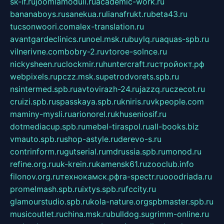
sk-if.ru
joomlamoduli.ru
academic-work.ru
bananaboys.ru
sanekua.ru
lianafrukt.ru
beta43.ru
tucsonwoori.com
alex-translation.ru
avantgardeclinics.ru
noel.msk.ru
buylq.ru
aquas-spb.ru
vilnerivne.com
bobry-2.ru
vtoroe-solnce.ru
nickysheen.ru
clockmir.ru
huntercraft.ru
стройокт.рф
webpixels.ru
pczz.msk.su
petrodvorets.spb.ru
nsintermed.spb.ru
avtovirazh-24.ru
jazzq.ru
czecot.ru
cruizi.spb.ru
spasskaya.spb.ru
kniris.ru
vkpeople.com
maminy-mysli.ru
arionorel.ru
khuseniosif.ru
dotmediacup.spb.ru
mebel-tiraspol.ru
all-books.biz
vmauto.spb.ru
shop-astyle.ru
derevo-s.ru
contrinform.ru
gutserial.ru
mdrussia.spb.ru
monod.ru
refine.org.ru
uk-krein.ru
kamensk61.ru
zooclub.info
filonov.org.ru
технокамск.рф
ra-spectr.ru
ooodriada.ru
promelmash.spb.ru
ixtys.spb.ru
fccity.ru
glamourstudio.spb.ru
kola-nature.org
spbmaster.spb.ru
musicoutlet.ru
china.msk.ru
bulldog.su
grimm-online.ru