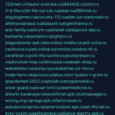
133chel.ru
13autor-kolonka.ru
2864420.ru
2rich.ru
3-d-file.ru
3d-file.ru
a-cdc.ru
aalse.ru
a380club.ru
airgungames.ru
accounts-112.ru
adler-jun.ru
adonyev.ru
alfeihavsalnassr.ru
altaipant.ru
argentinamia.ru
aria-family.ru
arkrym.ru
ashanet.ru
belgorod-day.ru
bankaribi.ru
bandamn.ru
bigfatcc.ru
blagodarenie-spb.ru
borodino-media.ru
card-voice.ru
cardvoice.ru
zed-online.ru
zvonitut.ru
zebra-tlt.ru
zarafshan.ru
york-life.ru
vintovoykompressor.ru
vladivostok-map.ru
vlknrussia.ru
wasabi-shop.ru
webamator.ru
zaryna.ru
youtubefree.ru
x-ton.ru
trade-farm.ru
tajuncos.ru
taksu.ru
tor-lyubov-i-grom.ru
spayderhed-2022.ru
splclub.ru
stoppamedia.ru
snow-guard.ru
slovar-ivrit.ru
cleanmedicine.ru
shkurki-karakulya.ru
kanotiforet.spb.ru
tutmassage.ru
ecolog.org.ru
praga.spb.ru
falcorussia.ru
autodoctorservis.ru
kamertondom.spb.ru
net-life.net.ru
avto-vozim.ru
sakhcamera.ru
alliance-electro.spb.ru