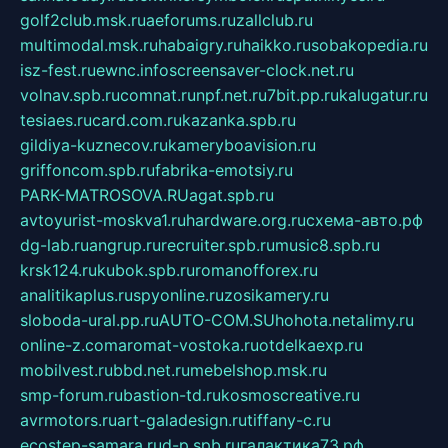
golf2club.msk.ru
aeforums.ru
zallclub.ru
multimodal.msk.ru
habaigry.ru
haikko.ru
sobakopedia.ru
isz-fest.ru
ewnc.info
screensaver-clock.net.ru
volnav.spb.ru
comnat.ru
npf.net.ru
7bit.pp.ru
kalugatur.ru
tesiaes.ru
card.com.ru
kazanka.spb.ru
gildiya-kuznecov.ru
kameryboavision.ru
griffoncom.spb.ru
fabrika-emotsiy.ru
PARK-MATROSOVA.RU
agat.spb.ru
avtoyurist-moskva1.ru
hardware.org.ru
схема-авто.рф
dg-lab.ru
angrup.ru
recruiter.spb.ru
music8.spb.ru
krsk124.ru
kubok.spb.ru
romanofforex.ru
analitikaplus.ru
spyonline.ru
zosikamery.ru
sloboda-ural.pp.ru
AUTO-COM.SU
hohota.net
alimy.ru
online-z.com
aromat-vostoka.ru
otdelkaexp.ru
mobilvest.ru
bbd.net.ru
mebelshop.msk.ru
smp-forum.ru
bastion-td.ru
kosmoscreative.ru
avrmotors.ru
art-galadesign.ru
tiffany-c.ru
ecostep-samara.ru
d-p.spb.ru
галактика73.рф