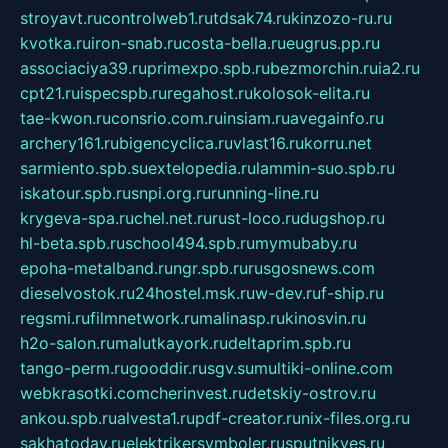
stroyavt.ru
controlweb1.ru
tdsak74.ru
kinzozo-ru.ru
kvotka.ru
iron-snab.ru
costa-bella.ru
eugrus.pp.ru
associaciya39.ru
primexpo.spb.ru
bezmorchin.ru
ia2.ru
cpt21.ru
ispecspb.ru
regahost.ru
kolosok-elita.ru
tae-kwon.ru
consrio.com.ru
insiam.ru
avegainfo.ru
archery161.ru
bigencyclica.ru
vlast16.ru
korru.net
sarmiento.spb.su
extelopedia.ru
lammin-suo.spb.ru
iskatour.spb.ru
snpi.org.ru
running-line.ru
krygeva-spa.ru
chel.net.ru
rust-loco.ru
dugshop.ru
hl-beta.spb.ru
school494.spb.ru
mymubaby.ru
epoha-metalband.ru
ngr.spb.ru
rusgosnews.com
dieselvostok.ru
24hostel.msk.ru
w-dev.ru
f-ship.ru
regsmi.ru
filmnetwork.ru
malinasp.ru
kinosvin.ru
h2o-salon.ru
malutkayork.ru
deltaprim.spb.ru
tango-perm.ru
gooddir.ru
sgv.su
multiki-online.com
webkrasotki.com
cherinvest.ru
detskiy-ostrov.ru
ankou.spb.ru
alvesta1.ru
pdf-creator.ru
nix-files.org.ru
sakhatoday.ru
elektrikersymboler.ru
sputnikyes.ru