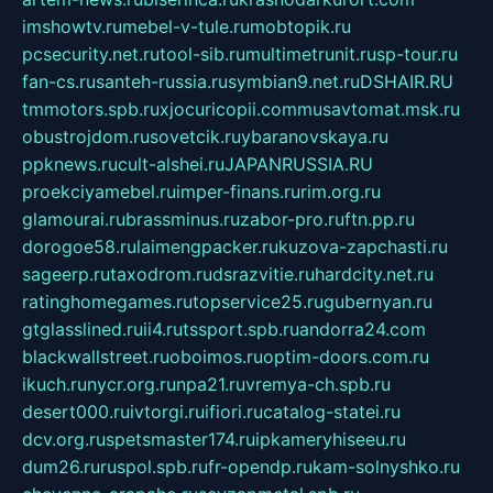
imshowtv.ru
mebel-v-tule.ru
mobtopik.ru
pcsecurity.net.ru
tool-sib.ru
multimetrunit.ru
sp-tour.ru
fan-cs.ru
santeh-russia.ru
symbian9.net.ru
DSHAIR.RU
tmmotors.spb.ru
xjocuricopii.com
musavtomat.msk.ru
obustrojdom.ru
sovetcik.ru
ybaranovskaya.ru
ppknews.ru
cult-alshei.ru
JAPANRUSSIA.RU
proekciyamebel.ru
imper-finans.ru
rim.org.ru
glamourai.ru
brassminus.ru
zabor-pro.ru
ftn.pp.ru
dorogoe58.ru
laimengpacker.ru
kuzova-zapchasti.ru
sageerp.ru
taxodrom.ru
dsrazvitie.ru
hardcity.net.ru
ratinghomegames.ru
topservice25.ru
gubernyan.ru
gtglasslined.ru
ii4.ru
tssport.spb.ru
andorra24.com
blackwallstreet.ru
oboimos.ru
optim-doors.com.ru
ikuch.ru
nycr.org.ru
npa21.ru
vremya-ch.spb.ru
desert000.ru
ivtorgi.ru
ifiori.ru
catalog-statei.ru
dcv.org.ru
spetsmaster174.ru
ipkameryhiseeu.ru
dum26.ru
ruspol.spb.ru
fr-opendp.ru
kam-solnyshko.ru