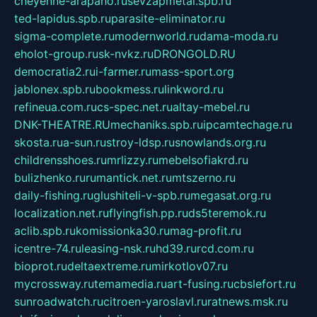
cheyenne-arapaho.ru
sevzapmetal.spb.ru
ted-lapidus.spb.ru
parasite-eliminator.ru
sigma-complete.ru
modernworld.ru
dama-moda.ru
eholot-group.ru
sk-nvkz.ru
DRONGOLD.RU
democratia2.ru
i-farmer.ru
mass-sport.org
jablonex.spb.ru
bookmess.ru
linkword.ru
refineua.com.ru
cs-spec.net.ru
altay-mebel.ru
DNK-THEATRE.RU
mechaniks.spb.ru
ipcamtechage.ru
skosta.ru
a-sun.ru
stroy-ldsp.ru
snowlands.org.ru
childrensshoes.ru
mrlizzy.ru
mebelsofiakrd.ru
bulizhenko.ru
rumantick.net.ru
mtszerno.ru
daily-fishing.ru
glushiteli-v-spb.ru
megasat.org.ru
localization.net.ru
flyingfish.pp.ru
ds5teremok.ru
aclib.spb.ru
komissionka30.ru
mag-profit.ru
icentre-74.ru
leasing-nsk.ru
hd39.ru
rcd.com.ru
bioprot.ru
deltaextreme.ru
mirkotlov07.ru
mycrossway.ru
temamedia.ru
art-fusing.ru
cbslefort.ru
sunroadwatch.ru
citroen-yaroslavl.ru
ratnews.msk.ru