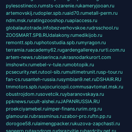
pylesostineco.ru
msts-ozarenie.ru
kameryjooan.ru
artemovskij.ru
dopler.spb.ru
aid70.ru
metall-perm.ru
ndm.msk.ru
ratingzooshop.ru
apiaccess.ru
globalautotrade.info
bezverhovskoe.ru
drsschool.ru
ZOOSMART.SPB.RU
dalakony.ru
medikijob.ru
remontt.spb.ru
photostudia.spb.ru
myragon.ru
terramia.ru
academy62.ru
gardengallereya.ru
rti.com.ru
artem-news.ru
biserinca.ru
krasnodarkurort.com
imshowtv.ru
mebel-v-tule.ru
mobtopik.ru
pcsecurity.net.ru
tool-sib.ru
multimetrunit.ru
sp-tour.ru
fan-cs.ru
santeh-russia.ru
symbian9.net.ru
DSHAIR.RU
tmmotors.spb.ru
xjocuricopii.com
musavtomat.msk.ru
obustrojdom.ru
sovetcik.ru
ybaranovskaya.ru
ppknews.ru
cult-alshei.ru
JAPANRUSSIA.RU
proekciyamebel.ru
imper-finans.ru
rim.org.ru
glamourai.ru
brassminus.ru
zabor-pro.ru
ftn.pp.ru
dorogoe58.ru
laimengpacker.ru
kuzova-zapchasti.ru
sageerp.ru
taxodrom.ru
dsrazvitie.ru
hardcity.net.ru