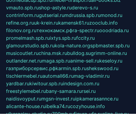
vmauto.spb.ru
shop-astyle.ru
derevo-s.ru
contrinform.ru
gutserial.ru
mdrussia.spb.ru
monod.ru
refine.org.ru
uk-krein.ru
kamensk61.ru
zooclub.info
filonov.org.ru
технокамск.рф
ra-spectr.ru
ooodriada.ru
promelmash.spb.ru
ixtys.spb.ru
fccity.ru
glamourstudio.spb.ru
kola-nature.org
spbmaster.spb.ru
musicoutlet.ru
china.msk.ru
bulldog.su
grimm-online.ru
outlander.net.ru
maga.spb.ru
anime-sell.ru
keseloy.ru
газприборсервис.рф
karmin.spb.ru
shekswood.ru
tischlermebel.ru
automall66.ru
mag-vladimir.ru
yardbar.ru
kiwitour.spb.ru
indesign.com.ru
freestylemebel.ru
bany-samara.ru
rsei.ru
naidisvoyput.ru
mgsn-invest.ru
ipkamerasannce.ru
alicante-house.ru
ibelka74.ru
cozyhouse.info
vlkargalev-studio.ru
700mb.ru
figura-ufa.ru
alina-live.ru
belarusiannews.ru
womenknow.ru
dos-vniimk.ru
sega.net.ru
dv.net.ru
phenomenonsofhistory.com