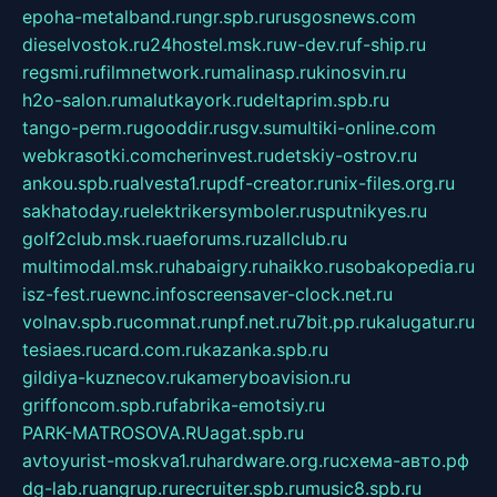
epoha-metalband.ru
ngr.spb.ru
rusgosnews.com
dieselvostok.ru
24hostel.msk.ru
w-dev.ru
f-ship.ru
regsmi.ru
filmnetwork.ru
malinasp.ru
kinosvin.ru
h2o-salon.ru
malutkayork.ru
deltaprim.spb.ru
tango-perm.ru
gooddir.ru
sgv.su
multiki-online.com
webkrasotki.com
cherinvest.ru
detskiy-ostrov.ru
ankou.spb.ru
alvesta1.ru
pdf-creator.ru
nix-files.org.ru
sakhatoday.ru
elektrikersymboler.ru
sputnikyes.ru
golf2club.msk.ru
aeforums.ru
zallclub.ru
multimodal.msk.ru
habaigry.ru
haikko.ru
sobakopedia.ru
isz-fest.ru
ewnc.info
screensaver-clock.net.ru
volnav.spb.ru
comnat.ru
npf.net.ru
7bit.pp.ru
kalugatur.ru
tesiaes.ru
card.com.ru
kazanka.spb.ru
gildiya-kuznecov.ru
kameryboavision.ru
griffoncom.spb.ru
fabrika-emotsiy.ru
PARK-MATROSOVA.RU
agat.spb.ru
avtoyurist-moskva1.ru
hardware.org.ru
схема-авто.рф
dg-lab.ru
angrup.ru
recruiter.spb.ru
music8.spb.ru