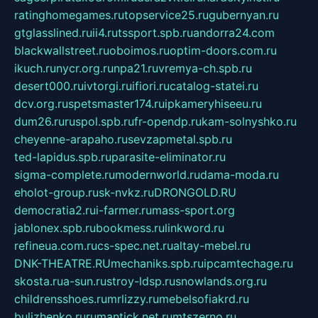
ratinghomegames.ru
topservice25.ru
gubernyan.ru
gtglasslined.ru
ii4.ru
tssport.spb.ru
andorra24.com
blackwallstreet.ru
oboimos.ru
optim-doors.com.ru
ikuch.ru
nycr.org.ru
npa21.ru
vremya-ch.spb.ru
desert000.ru
ivtorgi.ru
ifiori.ru
catalog-statei.ru
dcv.org.ru
spetsmaster174.ru
ipkameryhiseeu.ru
dum26.ru
ruspol.spb.ru
fr-opendp.ru
kam-solnyshko.ru
cheyenne-arapaho.ru
sevzapmetal.spb.ru
ted-lapidus.spb.ru
parasite-eliminator.ru
sigma-complete.ru
modernworld.ru
dama-moda.ru
eholot-group.ru
sk-nvkz.ru
DRONGOLD.RU
democratia2.ru
i-farmer.ru
mass-sport.org
jablonex.spb.ru
bookmess.ru
linkword.ru
refineua.com.ru
cs-spec.net.ru
altay-mebel.ru
DNK-THEATRE.RU
mechaniks.spb.ru
ipcamtechage.ru
skosta.ru
a-sun.ru
stroy-ldsp.ru
snowlands.org.ru
childrensshoes.ru
mrlizzy.ru
mebelsofiakrd.ru
bulizhenko.ru
rumantick.net.ru
mtszerno.ru