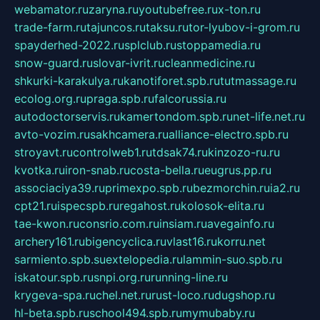
webamator.ru
zaryna.ru
youtubefree.ru
x-ton.ru
trade-farm.ru
tajuncos.ru
taksu.ru
tor-lyubov-i-grom.ru
spayderhed-2022.ru
splclub.ru
stoppamedia.ru
snow-guard.ru
slovar-ivrit.ru
cleanmedicine.ru
shkurki-karakulya.ru
kanotiforet.spb.ru
tutmassage.ru
ecolog.org.ru
praga.spb.ru
falcorussia.ru
autodoctorservis.ru
kamertondom.spb.ru
net-life.net.ru
avto-vozim.ru
sakhcamera.ru
alliance-electro.spb.ru
stroyavt.ru
controlweb1.ru
tdsak74.ru
kinzozo-ru.ru
kvotka.ru
iron-snab.ru
costa-bella.ru
eugrus.pp.ru
associaciya39.ru
primexpo.spb.ru
bezmorchin.ru
ia2.ru
cpt21.ru
ispecspb.ru
regahost.ru
kolosok-elita.ru
tae-kwon.ru
consrio.com.ru
insiam.ru
avegainfo.ru
archery161.ru
bigencyclica.ru
vlast16.ru
korru.net
sarmiento.spb.su
extelopedia.ru
lammin-suo.spb.ru
iskatour.spb.ru
snpi.org.ru
running-line.ru
krygeva-spa.ru
chel.net.ru
rust-loco.ru
dugshop.ru
hl-beta.spb.ru
school494.spb.ru
mymubaby.ru