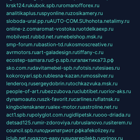
krsk124.ru
kubok.spb.ru
romanofforex.ru
analitikaplus.ru
spyonline.ru
zosikamery.ru
sloboda-ural.pp.ru
AUTO-COM.SU
hohota.net
alimy.ru
online-z.com
aromat-vostoka.ru
otdelkaexp.ru
mobilvest.ru
bbd.net.ru
mebelshop.msk.ru
smp-forum.ru
bastion-td.ru
kosmoscreative.ru
avrmotors.ru
art-galadesign.ru
tiffany-c.ru
ecostep-samara.ru
d-p.spb.ru
галактика73.рф
sko.com.ru
davitamebel-spb.ru
fotsis.ru
tesiaes.ru
kokoroyari.spb.ru
blesna-kazan.ru
mossilver.ru
lenderoq.ru
sergeydobrin.ru
tochkazvuka.msk.ru
people-of-art.ru
bezzubova.ru
clubtibet.ru
orior-aks.ru
dynamoauto.ru
szk-favorit.ru
carlines.ru
flatnsk.ru
kingbolenskaner.ru
alex-motor.ru
astroline.net.ru
act1.spb.ru
polyglot.com.ru
gidlipetsk.ru
ooo-driada.ru
detsad125.ru
mir-zdoroviya.ru
bruslanovo.ru
siterem.ru
council.spb.ru
лодкипатриот.рф
kafekolizey.ru
iclub.net.ru
gazon-easy.ru
sugarepilekb.ru
grinox.ru