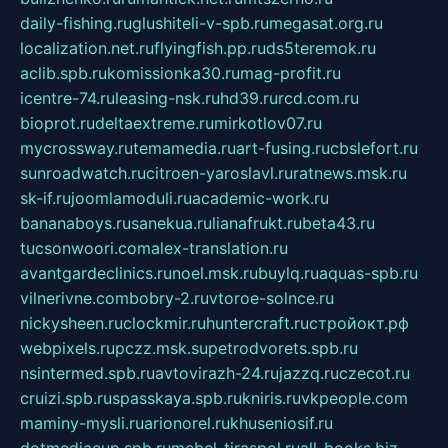
daily-fishing.ru
glushiteli-v-spb.ru
megasat.org.ru
localization.net.ru
flyingfish.pp.ru
ds5teremok.ru
aclib.spb.ru
komissionka30.ru
mag-profit.ru
icentre-74.ru
leasing-nsk.ru
hd39.ru
rcd.com.ru
bioprot.ru
deltaextreme.ru
mirkotlov07.ru
mycrossway.ru
temamedia.ru
art-fusing.ru
cbslefort.ru
sunroadwatch.ru
citroen-yaroslavl.ru
ratnews.msk.ru
sk-if.ru
joomlamoduli.ru
academic-work.ru
bananaboys.ru
sanekua.ru
lianafrukt.ru
beta43.ru
tucsonwoori.com
alex-translation.ru
avantgardeclinics.ru
noel.msk.ru
buylq.ru
aquas-spb.ru
vilnerivne.com
bobry-2.ru
vtoroe-solnce.ru
nickysheen.ru
clockmir.ru
huntercraft.ru
стройокт.рф
webpixels.ru
pczz.msk.su
petrodvorets.spb.ru
nsintermed.spb.ru
avtovirazh-24.ru
jazzq.ru
czecot.ru
cruizi.spb.ru
spasskaya.spb.ru
kniris.ru
vkpeople.com
maminy-mysli.ru
arionorel.ru
khuseniosif.ru
dotmediacup.spb.ru
mebel-tiraspol.ru
all-books.biz