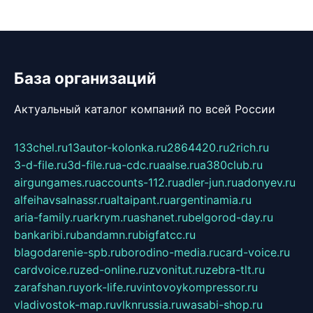
База организаций
Актуальный каталог компаний по всей России
133chel.ru
13autor-kolonka.ru
2864420.ru
2rich.ru
3-d-file.ru
3d-file.ru
a-cdc.ru
aalse.ru
a380club.ru
airgungames.ru
accounts-112.ru
adler-jun.ru
adonyev.ru
alfeihavsalnassr.ru
altaipant.ru
argentinamia.ru
aria-family.ru
arkrym.ru
ashanet.ru
belgorod-day.ru
bankaribi.ru
bandamn.ru
bigfatcc.ru
blagodarenie-spb.ru
borodino-media.ru
card-voice.ru
cardvoice.ru
zed-online.ru
zvonitut.ru
zebra-tlt.ru
zarafshan.ru
york-life.ru
vintovoykompressor.ru
vladivostok-map.ru
vlknrussia.ru
wasabi-shop.ru