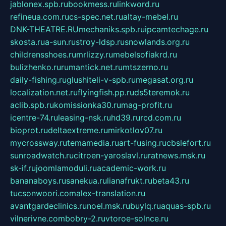
jablonex.spb.ru
bookmess.ru
linkword.ru
refineua.com.ru
cs-spec.net.ru
altay-mebel.ru
DNK-THEATRE.RU
mechaniks.spb.ru
ipcamtechage.ru
skosta.ru
a-sun.ru
stroy-ldsp.ru
snowlands.org.ru
childrensshoes.ru
mrlizzy.ru
mebelsofiakrd.ru
bulizhenko.ru
rumantick.net.ru
mtszerno.ru
daily-fishing.ru
glushiteli-v-spb.ru
megasat.org.ru
localization.net.ru
flyingfish.pp.ru
ds5teremok.ru
aclib.spb.ru
komissionka30.ru
mag-profit.ru
icentre-74.ru
leasing-nsk.ru
hd39.ru
rcd.com.ru
bioprot.ru
deltaextreme.ru
mirkotlov07.ru
mycrossway.ru
temamedia.ru
art-fusing.ru
cbslefort.ru
sunroadwatch.ru
citroen-yaroslavl.ru
ratnews.msk.ru
sk-if.ru
joomlamoduli.ru
academic-work.ru
bananaboys.ru
sanekua.ru
lianafrukt.ru
beta43.ru
tucsonwoori.com
alex-translation.ru
avantgardeclinics.ru
noel.msk.ru
buylq.ru
aquas-spb.ru
vilnerivne.com
bobry-2.ru
vtoroe-solnce.ru