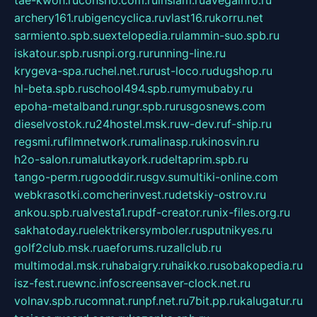
tae-kwon.ru
consrio.com.ru
insiam.ru
avegainfo.ru
archery161.ru
bigencyclica.ru
vlast16.ru
korru.net
sarmiento.spb.su
extelopedia.ru
lammin-suo.spb.ru
iskatour.spb.ru
snpi.org.ru
running-line.ru
krygeva-spa.ru
chel.net.ru
rust-loco.ru
dugshop.ru
hl-beta.spb.ru
school494.spb.ru
mymubaby.ru
epoha-metalband.ru
ngr.spb.ru
rusgosnews.com
dieselvostok.ru
24hostel.msk.ru
w-dev.ru
f-ship.ru
regsmi.ru
filmnetwork.ru
malinasp.ru
kinosvin.ru
h2o-salon.ru
malutkayork.ru
deltaprim.spb.ru
tango-perm.ru
gooddir.ru
sgv.su
multiki-online.com
webkrasotki.com
cherinvest.ru
detskiy-ostrov.ru
ankou.spb.ru
alvesta1.ru
pdf-creator.ru
nix-files.org.ru
sakhatoday.ru
elektrikersymboler.ru
sputnikyes.ru
golf2club.msk.ru
aeforums.ru
zallclub.ru
multimodal.msk.ru
habaigry.ru
haikko.ru
sobakopedia.ru
isz-fest.ru
ewnc.info
screensaver-clock.net.ru
volnav.spb.ru
comnat.ru
npf.net.ru
7bit.pp.ru
kalugatur.ru