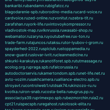
bankaribi.ru
bandamn.ru
bigfatcc.ru
blagodarenie-spb.ru
borodino-media.ru
card-voice.ru
cardvoice.ru
zed-online.ru
zvonitut.ru
zebra-tlt.ru
zarafshan.ru
york-life.ru
vintovoykompressor.ru
vladivostok-map.ru
vlknrussia.ru
wasabi-shop.ru
webamator.ru
zaryna.ru
youtubefree.ru
x-ton.ru
trade-farm.ru
tajuncos.ru
taksu.ru
tor-lyubov-i-grom.ru
spayderhed-2022.ru
splclub.ru
stoppamedia.ru
snow-guard.ru
slovar-ivrit.ru
cleanmedicine.ru
shkurki-karakulya.ru
kanotiforet.spb.ru
tutmassage.ru
ecolog.org.ru
praga.spb.ru
falcorussia.ru
autodoctorservis.ru
kamertondom.spb.ru
net-life.net.ru
avto-vozim.ru
sakhcamera.ru
alliance-electro.spb.ru
stroyavt.ru
controlweb1.ru
tdsak74.ru
kinzozo-ru.ru
kvotka.ru
iron-snab.ru
costa-bella.ru
eugrus.pp.ru
associaciya39.ru
primexpo.spb.ru
bezmorchin.ru
ia2.ru
cpt21.ru
ispecspb.ru
regahost.ru
kolosok-elita.ru