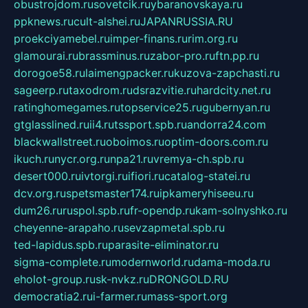
obustrojdom.ru
sovetcik.ru
ybaranovskaya.ru
ppknews.ru
cult-alshei.ru
JAPANRUSSIA.RU
proekciyamebel.ru
imper-finans.ru
rim.org.ru
glamourai.ru
brassminus.ru
zabor-pro.ru
ftn.pp.ru
dorogoe58.ru
laimengpacker.ru
kuzova-zapchasti.ru
sageerp.ru
taxodrom.ru
dsrazvitie.ru
hardcity.net.ru
ratinghomegames.ru
topservice25.ru
gubernyan.ru
gtglasslined.ru
ii4.ru
tssport.spb.ru
andorra24.com
blackwallstreet.ru
oboimos.ru
optim-doors.com.ru
ikuch.ru
nycr.org.ru
npa21.ru
vremya-ch.spb.ru
desert000.ru
ivtorgi.ru
ifiori.ru
catalog-statei.ru
dcv.org.ru
spetsmaster174.ru
ipkameryhiseeu.ru
dum26.ru
ruspol.spb.ru
fr-opendp.ru
kam-solnyshko.ru
cheyenne-arapaho.ru
sevzapmetal.spb.ru
ted-lapidus.spb.ru
parasite-eliminator.ru
sigma-complete.ru
modernworld.ru
dama-moda.ru
eholot-group.ru
sk-nvkz.ru
DRONGOLD.RU
democratia2.ru
i-farmer.ru
mass-sport.org