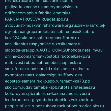
tesiaes.ru
card.com.ru
kazanka.spb.ru
gildiya-kuznecov.ru
kameryboavision.ru
griffoncom.spb.ru
fabrika-emotsiy.ru
PARK-MATROSOVA.RU
agat.spb.ru
avtoyurist-moskva1.ru
hardware.org.ru
схема-авто.рф
dg-lab.ru
angrup.ru
recruiter.spb.ru
music8.spb.ru
krsk124.ru
kubok.spb.ru
romanofforex.ru
analitikaplus.ru
spyonline.ru
zosikamery.ru
sloboda-ural.pp.ru
AUTO-COM.SU
hohota.net
alimy.ru
online-z.com
aromat-vostoka.ru
otdelkaexp.ru
mobilvest.ru
bbd.net.ru
mebelshop.msk.ru
smp-forum.ru
bastion-td.ru
kosmoscreative.ru
avrmotors.ru
art-galadesign.ru
tiffany-c.ru
ecostep-samara.ru
d-p.spb.ru
галактика73.рф
sko.com.ru
davitamebel-spb.ru
fotsis.ru
tesiaes.ru
kokoroyari.spb.ru
blesna-kazan.ru
mossilver.ru
lenderoq.ru
sergeydobrin.ru
tochkazvuka.msk.ru
people-of-art.ru
bezzubova.ru
clubtibet.ru
orior-aks.ru