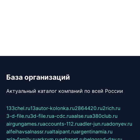
База организаций
Актуальный каталог компаний по всей России
133chel.ru
13autor-kolonka.ru
2864420.ru
2rich.ru
3-d-file.ru
3d-file.ru
a-cdc.ru
aalse.ru
a380club.ru
airgungames.ru
accounts-112.ru
adler-jun.ru
adonyev.ru
alfeihavsalnassr.ru
altaipant.ru
argentinamia.ru
aria-family.ru
arkrym.ru
ashanet.ru
belgorod-day.ru