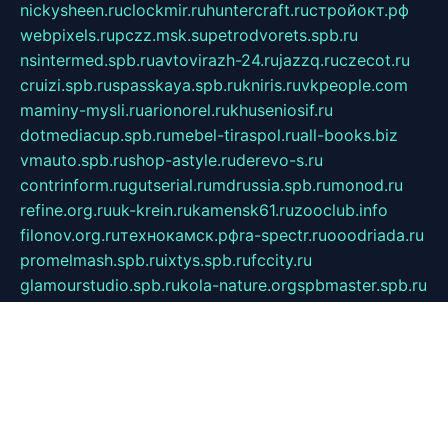
nickysheen.ru
clockmir.ru
huntercraft.ru
стройокт.рф
webpixels.ru
pczz.msk.su
petrodvorets.spb.ru
nsintermed.spb.ru
avtovirazh-24.ru
jazzq.ru
czecot.ru
cruizi.spb.ru
spasskaya.spb.ru
kniris.ru
vkpeople.com
maminy-mysli.ru
arionorel.ru
khuseniosif.ru
dotmediacup.spb.ru
mebel-tiraspol.ru
all-books.biz
vmauto.spb.ru
shop-astyle.ru
derevo-s.ru
contrinform.ru
gutserial.ru
mdrussia.spb.ru
monod.ru
refine.org.ru
uk-krein.ru
kamensk61.ru
zooclub.info
filonov.org.ru
технокамск.рф
ra-spectr.ru
ooodriada.ru
promelmash.spb.ru
ixtys.spb.ru
fccity.ru
glamourstudio.spb.ru
kola-nature.org
spbmaster.spb.ru
musicoutlet.ru
china.msk.ru
bulldog.su
grimm-online.ru
outlander.net.ru
maga.spb.ru
anime-sell.ru
keseloy.ru
газприборсервис.рф
karmin.spb.ru
shekswood.ru
tischlermebel.ru
automall66.ru
mag-vladimir.ru
yardbar.ru
kiwitour.spb.ru
indesign.com.ru
freestylemebel.ru
bany-samara.ru
rsei.ru