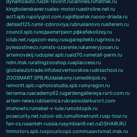
dynamoauto.ru
szk-favorit.ru
carlines.ru
flatnsk.ru
kingbolenskaner.ru
alex-motor.ru
astroline.net.ru
act1.spb.ru
polyglot.com.ru
gidlipetsk.ru
ooo-driada.ru
detsad125.ru
mir-zdoroviya.ru
bruslanovo.ru
siterem.ru
council.spb.ru
лодкипатриот.рф
kafekolizey.ru
iclub.net.ru
gazon-easy.ru
sugarepilekb.ru
grinox.ru
pylesostineco.ru
msts-ozarenie.ru
kameryjooan.ru
artemovskij.ru
dopler.spb.ru
aid70.ru
metall-perm.ru
ndm.msk.ru
ratingzooshop.ru
apiaccess.ru
globalautotrade.info
bezverhovskoe.ru
drsschool.ru
ZOOSMART.SPB.RU
dalakony.ru
medikijob.ru
remontt.spb.ru
photostudia.spb.ru
myragon.ru
terramia.ru
academy62.ru
gardengallereya.ru
rti.com.ru
artem-news.ru
biserinca.ru
krasnodarkurort.com
imshowtv.ru
mebel-v-tule.ru
mobtopik.ru
pcsecurity.net.ru
tool-sib.ru
multimetrunit.ru
sp-tour.ru
fan-cs.ru
santeh-russia.ru
symbian9.net.ru
DSHAIR.RU
tmmotors.spb.ru
xjocuricopii.com
musavtomat.msk.ru