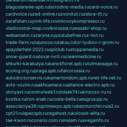
blagodarenie-spb.ru
borodino-media.ru
card-voice.ru
cardvoice.ru
zed-online.ru
zvonitut.ru
zebra-tlt.ru
zarafshan.ru
york-life.ru
vintovoykompressor.ru
vladivostok-map.ru
vlknrussia.ru
wasabi-shop.ru
webamator.ru
zaryna.ru
youtubefree.ru
x-ton.ru
trade-farm.ru
tajuncos.ru
taksu.ru
tor-lyubov-i-grom.ru
spayderhed-2022.ru
splclub.ru
stoppamedia.ru
snow-guard.ru
slovar-ivrit.ru
cleanmedicine.ru
shkurki-karakulya.ru
kanotiforet.spb.ru
tutmassage.ru
ecolog.org.ru
praga.spb.ru
falcorussia.ru
autodoctorservis.ru
kamertondom.spb.ru
net-life.net.ru
avto-vozim.ru
sakhcamera.ru
alliance-electro.spb.ru
stroyavt.ru
controlweb1.ru
tdsak74.ru
kinzozo-ru.ru
kvotka.ru
iron-snab.ru
costa-bella.ru
eugrus.pp.ru
associaciya39.ru
primexpo.spb.ru
bezmorchin.ru
ia2.ru
cpt21.ru
ispecspb.ru
regahost.ru
kolosok-elita.ru
tae-kwon.ru
consrio.com.ru
insiam.ru
avegainfo.ru