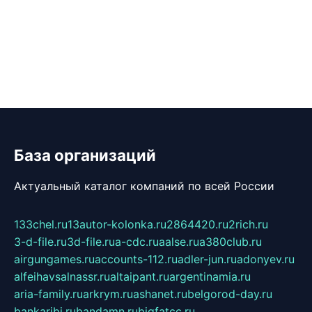
База организаций
Актуальный каталог компаний по всей России
133chel.ru
13autor-kolonka.ru
2864420.ru
2rich.ru
3-d-file.ru
3d-file.ru
a-cdc.ru
aalse.ru
a380club.ru
airgungames.ru
accounts-112.ru
adler-jun.ru
adonyev.ru
alfeihavsalnassr.ru
altaipant.ru
argentinamia.ru
aria-family.ru
arkrym.ru
ashanet.ru
belgorod-day.ru
bankaribi.ru
bandamn.ru
bigfatcc.ru