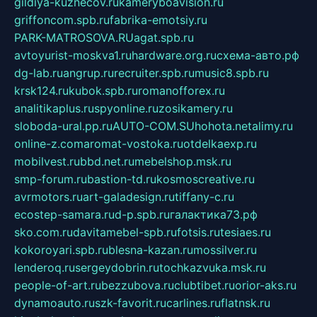
gildiya-kuznecov.ru
kameryboavision.ru
griffoncom.spb.ru
fabrika-emotsiy.ru
PARK-MATROSOVA.RU
agat.spb.ru
avtoyurist-moskva1.ru
hardware.org.ru
схема-авто.рф
dg-lab.ru
angrup.ru
recruiter.spb.ru
music8.spb.ru
krsk124.ru
kubok.spb.ru
romanofforex.ru
analitikaplus.ru
spyonline.ru
zosikamery.ru
sloboda-ural.pp.ru
AUTO-COM.SU
hohota.net
alimy.ru
online-z.com
aromat-vostoka.ru
otdelkaexp.ru
mobilvest.ru
bbd.net.ru
mebelshop.msk.ru
smp-forum.ru
bastion-td.ru
kosmoscreative.ru
avrmotors.ru
art-galadesign.ru
tiffany-c.ru
ecostep-samara.ru
d-p.spb.ru
галактика73.рф
sko.com.ru
davitamebel-spb.ru
fotsis.ru
tesiaes.ru
kokoroyari.spb.ru
blesna-kazan.ru
mossilver.ru
lenderoq.ru
sergeydobrin.ru
tochkazvuka.msk.ru
people-of-art.ru
bezzubova.ru
clubtibet.ru
orior-aks.ru
dynamoauto.ru
szk-favorit.ru
carlines.ru
flatnsk.ru