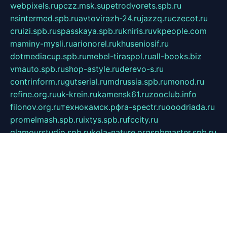
webpixels.ru
pczz.msk.su
petrodvorets.spb.ru
nsintermed.spb.ru
avtovirazh-24.ru
jazzq.ru
czecot.ru
cruizi.spb.ru
spasskaya.spb.ru
kniris.ru
vkpeople.com
maminy-mysli.ru
arionorel.ru
khuseniosif.ru
dotmediacup.spb.ru
mebel-tiraspol.ru
all-books.biz
vmauto.spb.ru
shop-astyle.ru
derevo-s.ru
contrinform.ru
gutserial.ru
mdrussia.spb.ru
monod.ru
refine.org.ru
uk-krein.ru
kamensk61.ru
zooclub.info
filonov.org.ru
технокамск.рф
ra-spectr.ru
ooodriada.ru
promelmash.spb.ru
ixtys.spb.ru
fccity.ru
glamourstudio.spb.ru
kola-nature.org
spbmaster.spb.ru
musicoutlet.ru
china.msk.ru
bulldog.su
grimm-online.ru
outlander.net.ru
maga.spb.ru
anime-sell.ru
keseloy.ru
газприборсервис.рф
karmin.spb.ru
shekswood.ru
tischlermebel.ru
automall66.ru
mag-vladimir.ru
yardbar.ru
kiwitour.spb.ru
indesign.com.ru
freestylemebel.ru
bany-samara.ru
rsei.ru
naidisvoyput.ru
mgsn-invest.ru
ipkamerasannce.ru