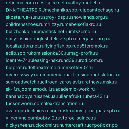
refineua.com.ru
cs-spec.net.ru
altay-mebel.ru
DNK-THEATRE.RU
mechaniks.spb.ru
ipcamtechage.ru
skosta.ru
a-sun.ru
stroy-ldsp.ru
snowlands.org.ru
childrensshoes.ru
mrlizzy.ru
mebelsofiakrd.ru
bulizhenko.ru
rumantick.net.ru
mtszerno.ru
daily-fishing.ru
glushiteli-v-spb.ru
megasat.org.ru
localization.net.ru
flyingfish.pp.ru
ds5teremok.ru
aclib.spb.ru
komissionka30.ru
mag-profit.ru
icentre-74.ru
leasing-nsk.ru
hd39.ru
rcd.com.ru
bioprot.ru
deltaextreme.ru
mirkotlov07.ru
mycrossway.ru
temamedia.ru
art-fusing.ru
cbslefort.ru
sunroadwatch.ru
citroen-yaroslavl.ru
ratnews.msk.ru
sk-if.ru
joomlamoduli.ru
academic-work.ru
bananaboys.ru
sanekua.ru
lianafrukt.ru
beta43.ru
tucsonwoori.com
alex-translation.ru
avantgardeclinics.ru
noel.msk.ru
buylq.ru
aquas-spb.ru
vilnerivne.com
bobry-2.ru
vtoroe-solnce.ru
nickysheen.ru
clockmir.ru
huntercraft.ru
стройокт.рф