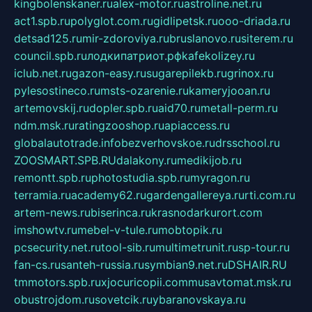
kingbolenskaner.ru
alex-motor.ru
astroline.net.ru
act1.spb.ru
polyglot.com.ru
gidlipetsk.ru
ooo-driada.ru
detsad125.ru
mir-zdoroviya.ru
bruslanovo.ru
siterem.ru
council.spb.ru
лодкипатриот.рф
kafekolizey.ru
iclub.net.ru
gazon-easy.ru
sugarepilekb.ru
grinox.ru
pylesostineco.ru
msts-ozarenie.ru
kameryjooan.ru
artemovskij.ru
dopler.spb.ru
aid70.ru
metall-perm.ru
ndm.msk.ru
ratingzooshop.ru
apiaccess.ru
globalautotrade.info
bezverhovskoe.ru
drsschool.ru
ZOOSMART.SPB.RU
dalakony.ru
medikijob.ru
remontt.spb.ru
photostudia.spb.ru
myragon.ru
terramia.ru
academy62.ru
gardengallereya.ru
rti.com.ru
artem-news.ru
biserinca.ru
krasnodarkurort.com
imshowtv.ru
mebel-v-tule.ru
mobtopik.ru
pcsecurity.net.ru
tool-sib.ru
multimetrunit.ru
sp-tour.ru
fan-cs.ru
santeh-russia.ru
symbian9.net.ru
DSHAIR.RU
tmmotors.spb.ru
xjocuricopii.com
musavtomat.msk.ru
obustrojdom.ru
sovetcik.ru
ybaranovskaya.ru