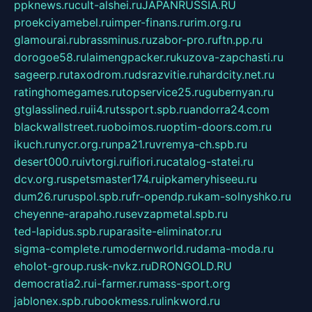
ppknews.ru
cult-alshei.ru
JAPANRUSSIA.RU
proekciyamebel.ru
imper-finans.ru
rim.org.ru
glamourai.ru
brassminus.ru
zabor-pro.ru
ftn.pp.ru
dorogoe58.ru
laimengpacker.ru
kuzova-zapchasti.ru
sageerp.ru
taxodrom.ru
dsrazvitie.ru
hardcity.net.ru
ratinghomegames.ru
topservice25.ru
gubernyan.ru
gtglasslined.ru
ii4.ru
tssport.spb.ru
andorra24.com
blackwallstreet.ru
oboimos.ru
optim-doors.com.ru
ikuch.ru
nycr.org.ru
npa21.ru
vremya-ch.spb.ru
desert000.ru
ivtorgi.ru
ifiori.ru
catalog-statei.ru
dcv.org.ru
spetsmaster174.ru
ipkameryhiseeu.ru
dum26.ru
ruspol.spb.ru
fr-opendp.ru
kam-solnyshko.ru
cheyenne-arapaho.ru
sevzapmetal.spb.ru
ted-lapidus.spb.ru
parasite-eliminator.ru
sigma-complete.ru
modernworld.ru
dama-moda.ru
eholot-group.ru
sk-nvkz.ru
DRONGOLD.RU
democratia2.ru
i-farmer.ru
mass-sport.org
jablonex.spb.ru
bookmess.ru
linkword.ru