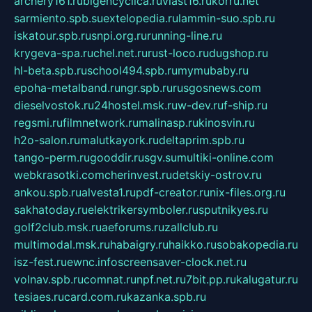
archery161.ru
bigencyclica.ru
vlast16.ru
korru.net
sarmiento.spb.su
extelopedia.ru
lammin-suo.spb.ru
iskatour.spb.ru
snpi.org.ru
running-line.ru
krygeva-spa.ru
chel.net.ru
rust-loco.ru
dugshop.ru
hl-beta.spb.ru
school494.spb.ru
mymubaby.ru
epoha-metalband.ru
ngr.spb.ru
rusgosnews.com
dieselvostok.ru
24hostel.msk.ru
w-dev.ru
f-ship.ru
regsmi.ru
filmnetwork.ru
malinasp.ru
kinosvin.ru
h2o-salon.ru
malutkayork.ru
deltaprim.spb.ru
tango-perm.ru
gooddir.ru
sgv.su
multiki-online.com
webkrasotki.com
cherinvest.ru
detskiy-ostrov.ru
ankou.spb.ru
alvesta1.ru
pdf-creator.ru
nix-files.org.ru
sakhatoday.ru
elektrikersymboler.ru
sputnikyes.ru
golf2club.msk.ru
aeforums.ru
zallclub.ru
multimodal.msk.ru
habaigry.ru
haikko.ru
sobakopedia.ru
isz-fest.ru
ewnc.info
screensaver-clock.net.ru
volnav.spb.ru
comnat.ru
npf.net.ru
7bit.pp.ru
kalugatur.ru
tesiaes.ru
card.com.ru
kazanka.spb.ru